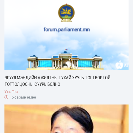
ЭРҮҮЛ МЭНДИЙН АЖИЛТНЫ ТУХАЙ ХУУЛЬ ТОГТВОРТОЙ
ТОГТОЛЦООНЫ СУУРЬ БОЛНО
Улс Төр
6 сарын өмнө