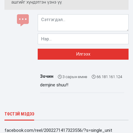
ашгийг хүндэтгэн үзнэ үү.
Зочин
3 сарын өмнө
66.181.161.124
demjine shuu!!
ТӨСТЭЙ МЭДЭЭ
facebook.com/reel/2002271417323556/?s=single_unit