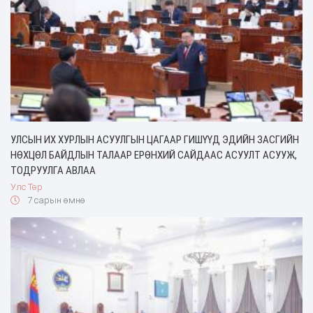
УЛСЫН ИХ ХУРЛЫН АСУУЛГЫН ЦАГААР ГИШҮҮД ЭДИЙН ЗАСГИЙН
НӨХЦӨЛ БАЙДЛЫН ТАЛААР ЕРӨНХИЙ САЙДААС АСУУЛТ АСУУЖ,
ТОДРУУЛГА АВЛАА
Улс Төр
7 сарын өмнө