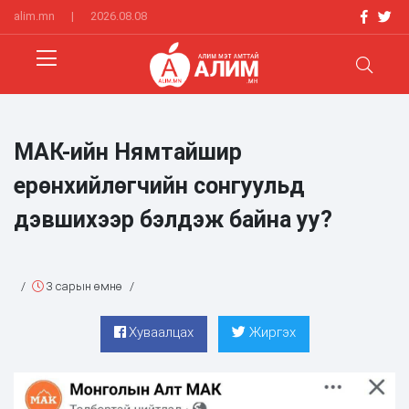
alim.mn
|
2026.08.08
МАК-ийн Нямтайшир
ерөнхийлөгчийн сонгуульд
дэвшихээр бэлдэж байна уу?
/
3 сарын өмнө
/
Хуваалцах
Жиргэх