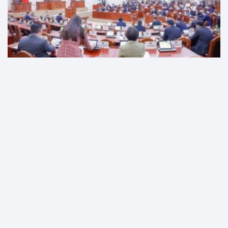
ЭРҮҮГИЙН ХЭРЭГ ХЯНАН ШИЙДВЭРЛЭХ ТУХАЙ ХУУЛЬД НЭМЭЛТ,
ӨӨРЧЛӨЛТ ОРУУЛАХ ТУХАЙ ХУУЛИЙН ТӨСЛИЙГ БАТАЛЛАА
Улс Төр
7 сарын өмнө