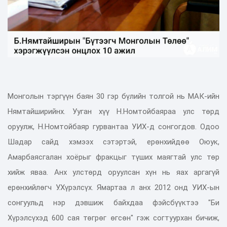
Монголын тэргүүн баян 30 гэр бүлийн толгой нь МАК-ийн
Нямтайширийнх. Ууган хүү Н.Номтойбаяраа улс төрд
оруулж, Н.Номтойбаяр гурвантаа УИХ-д сонгогдов. Одоо
Шадар сайд хэмээх сэтэртэй, ерөнхийдөө Оюук,
Амарбаясгалан хоёрыг фракцыг түших маягтай улс төр
хийж яваа. Анх улстөрд оруулсан хүн нь яах аргагүй
ерөнхийлөгч У.Хүрэлсүх. Ямартаа л анх 2012 онд УИХ-ын
сонгуульд нэр дэвшиж байхдаа фэйсбүүктээ "Би
Хүрэлсүхэд 600 сая төгрөг өгсөн" гэж согтуурхан бичиж,