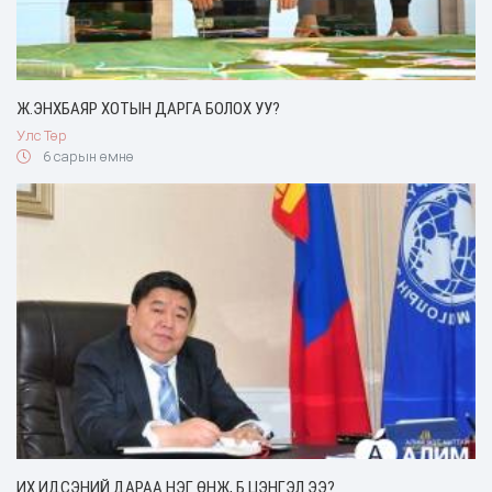
Ж.ЭНХБАЯР ХОТЫН ДАРГА БОЛОХ УУ?
Улс Төр
6 сарын өмнө
ИХ ИДСЭНИЙ ДАРАА НЭГ ӨНЖ, Б.ЦЭНГЭЛ ЭЭ?