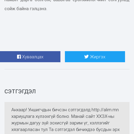
сойж байна гэлцэнэ.
Хуваалцах
Жиргэх
СЭТГЭГДЭЛ
Анхаар! Уншигчдын бичсэн сэтгэгдэлд http://alim.mn
хариуцлага хүлээхгүй болно. Манай сайт ХХЗХ-ны
журмын дагуу зүй зохисгүй зарим үг, хэллэгийг
хязгаарласан тул Та сэтгэгдэл бичихдээ бусдын эрх