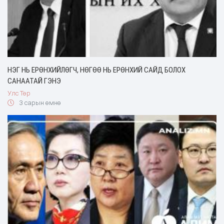
НЭГ НЬ ЕРӨНХИЙЛӨГЧ, НӨГӨӨ НЬ ЕРӨНХИЙ САЙД БОЛОХ
САНААТАЙ ГЭНЭ
Улс Төр
3 сарын өмнө