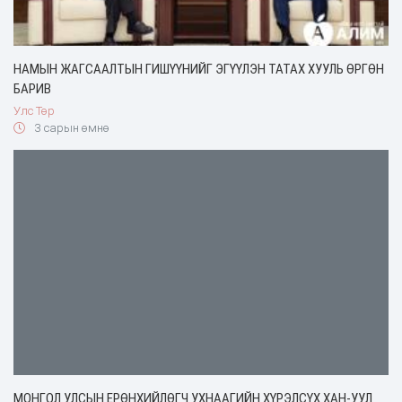
НАМЫН ЖАГСААЛТЫН ГИШҮҮНИЙГ ЭГҮҮЛЭН ТАТАХ ХУУЛЬ ӨРГӨН
БАРИВ
Улс Төр
3 сарын өмнө
МОНГОЛ УЛСЫН ЕРӨНХИЙЛӨГЧ УХНААГИЙН ХҮРЭЛСҮХ ХАН-УУЛ