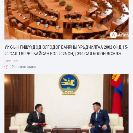
УИХ-ЫН ГИШҮҮДЭД ОЛГОДОГ БАЙРНЫ УРЬДЧИЛГАА 2002 ОНД 15-
20 САЯ ТӨГРӨГ БАЙСАН БОЛ 2026 ОНД 390 САЯ БОЛОН ӨСЖЭЭ
Улс Төр
2 сарын өмнө