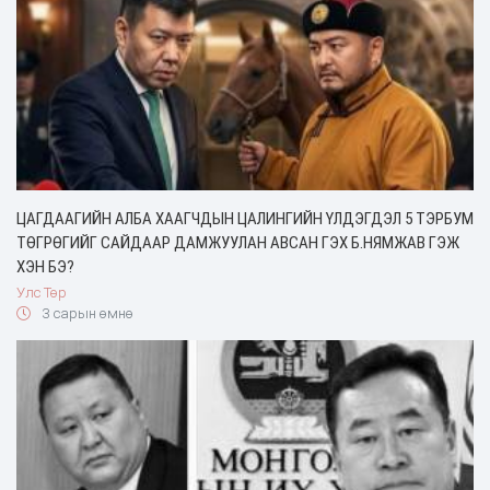
ЦАГДААГИЙН АЛБА ХААГЧДЫН ЦАЛИНГИЙН ҮЛДЭГДЭЛ 5 ТЭРБУМ
ТӨГРӨГИЙГ САЙДААР ДАМЖУУЛАН АВСАН ГЭХ Б.НЯМЖАВ ГЭЖ
ХЭН БЭ?
Улс Төр
3 сарын өмнө