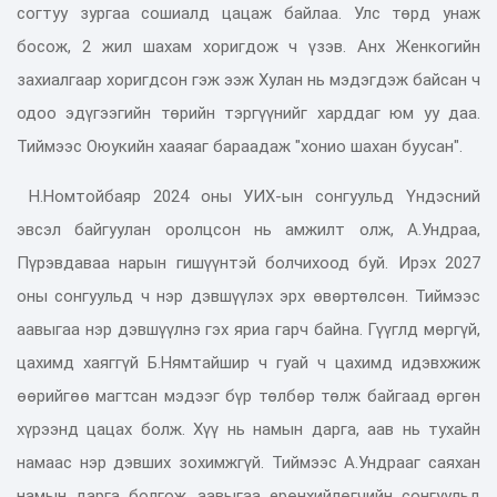
согтуу зургаа сошиалд цацаж байлаа. Улс төрд унаж
босож, 2 жил шахам хоригдож ч үзэв. Анх Женкогийн
захиалгаар хоригдсон гэж ээж Хулан нь мэдэгдэж байсан ч
одоо эдүгээгийн төрийн тэргүүнийг харддаг юм уу даа.
Тиймээс Оюукийн хааяаг бараадаж "хонио шахан буусан".
Н.Номтойбаяр 2024 оны УИХ-ын сонгуульд Үндэсний
эвсэл байгуулан оролцсон нь амжилт олж, А.Ундраа,
Пүрэвдаваа нарын гишүүнтэй болчихоод буй. Ирэх 2027
оны сонгуульд ч нэр дэвшүүлэх эрх өвөртөлсөн. Тиймээс
аавыгаа нэр дэвшүүлнэ гэх яриа гарч байна. Гүүглд мөргүй,
цахимд хаяггүй Б.Нямтайшир ч гуай ч цахимд идэвхжиж
өөрийгөө магтсан мэдээг бүр төлбөр төлж байгаад өргөн
хүрээнд цацах болж. Хүү нь намын дарга, аав нь тухайн
намаас нэр дэвших зохимжгүй. Тиймээс А.Ундрааг саяхан
намын дарга болгож, аавыгаа ерөнхийлөгчийн сонгуульд