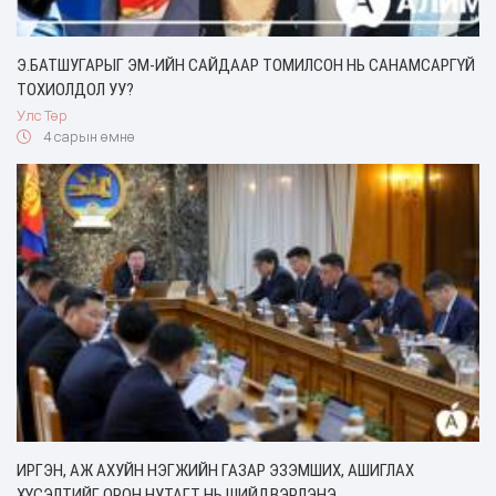
Э.БАТШУГАРЫГ ЭМ-ИЙН САЙДААР ТОМИЛСОН НЬ САНАМСАРГҮЙ
ТОХИОЛДОЛ УУ?
Улс Төр
4 сарын өмнө
ИРГЭН, АЖ АХУЙН НЭГЖИЙН ГАЗАР ЭЗЭМШИХ, АШИГЛАХ
ХҮСЭЛТИЙГ ОРОН НУТАГТ НЬ ШИЙДВЭРЛЭНЭ