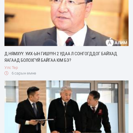
Д.НЯМХҮҮ: УИХ-ЫН ГИШҮҮН 2 УДАА Л СОНГОГДДОГ БАЙХАД
ЯАГААД БОЛОХГҮЙ БАЙГАА ЮМ БЭ?
Улс Төр
6 сарын өмнө