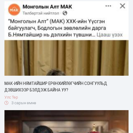
МАК-ИЙН НЯМТАЙШИР ЕРӨНХИЙЛӨГЧИЙН СОНГУУЛЬД
ДЭВШИХЭЭР БЭЛДЭЖ БАЙНА УУ?
Улс Төр
3 сарын өмнө