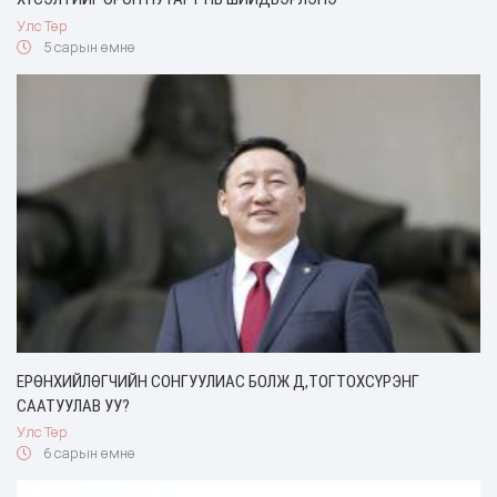
Улс Төр
5 сарын өмнө
ЕРӨНХИЙЛӨГЧИЙН СОНГУУЛИАС БОЛЖ Д,ТОГТОХСҮРЭНГ
СААТУУЛАВ УУ?
Улс Төр
6 сарын өмнө