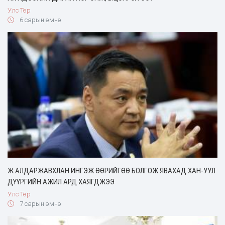
Улс Төр
6 сарын өмнө
Ж.АЛДАРЖАВХЛАН ИНГЭЖ ӨӨРИЙГӨӨ БОЛГОЖ ЯВАХАД ХАН-УУЛ
ДҮҮРГИЙН АЖИЛ АРД ХАЯГДЖЭЭ
Улс Төр
7 сарын өмнө