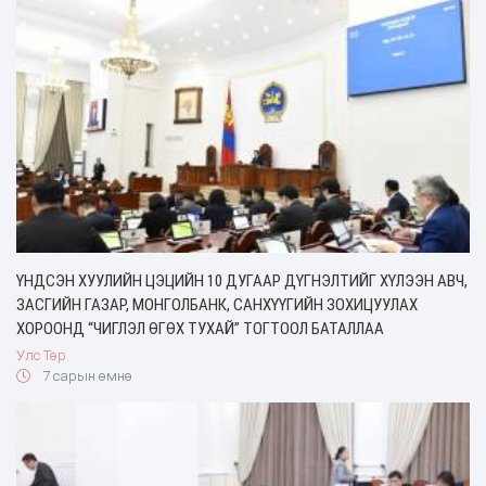
ҮНДСЭН ХУУЛИЙН ЦЭЦИЙН 10 ДУГААР ДҮГНЭЛТИЙГ ХҮЛЭЭН АВЧ,
ЗАСГИЙН ГАЗАР, МОНГОЛБАНК, САНХҮҮГИЙН ЗОХИЦУУЛАХ
ХОРООНД “ЧИГЛЭЛ ӨГӨХ ТУХАЙ” ТОГТООЛ БАТАЛЛАА
Улс Төр
7 сарын өмнө