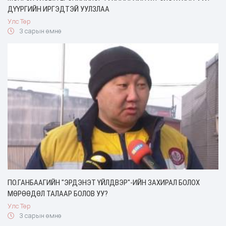
ДҮҮРГИЙН ИРГЭДТЭЙ УУЛЗЛАА
Улс Төр
3 сарын өмнө
ПО.ГАНБААГИЙН "ЭРДЭНЭТ ҮЙЛДВЭР"-ИЙН ЗАХИРАЛ БОЛОХ
МӨРӨӨДӨЛ ТАЛААР БОЛОВ УУ?
Улс Төр
3 сарын өмнө