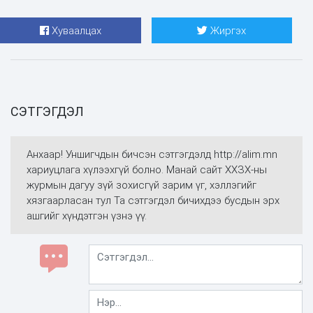
Хуваалцах
Жиргэх
СЭТГЭГДЭЛ
Анхаар! Уншигчдын бичсэн сэтгэгдэлд http://alim.mn
хариуцлага хүлээхгүй болно. Манай сайт ХХЗХ-ны
журмын дагуу зүй зохисгүй зарим үг, хэллэгийг
хязгаарласан тул Та сэтгэгдэл бичихдээ бусдын эрх
ашгийг хүндэтгэн үзнэ үү.