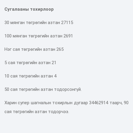
Сугалааны тохирлоор
30 мянган төгрөгийн азтан 27115
100 мянган төгрөгийн азтан 2691
Нэг сая төгрөгийн азтан 265
5 сая төгрөгийн азтан 21
10 сая төгрөгийн азтан 4
50 сая төгрөгийн азтан тодорсонгүй.
Харин супер шагналын тохирлын дугаар 34462914 таарч, 90
сая төгрөгийн азтан тодорчээ.