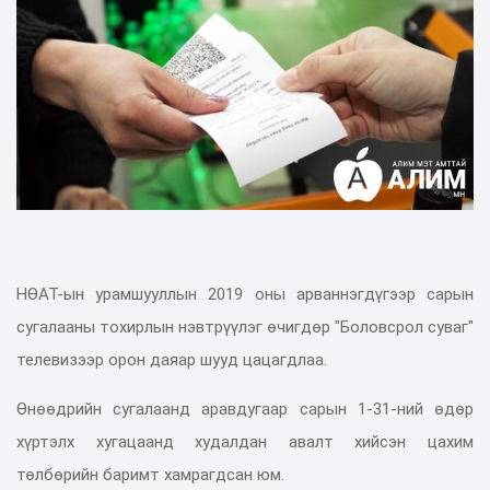
НӨАТ-ын урамшууллын 2019 оны арваннэгдүгээр сарын
сугалааны тохирлын нэвтрүүлэг өчигдөр "Боловсрол суваг"
телевизээр орон даяар шууд цацагдлаа.
Өнөөдрийн сугалаанд аравдугаар сарын 1-31-ний өдөр
хүртэлх хугацаанд худалдан авалт хийсэн цахим
төлбөрийн баримт хамрагдсан юм.