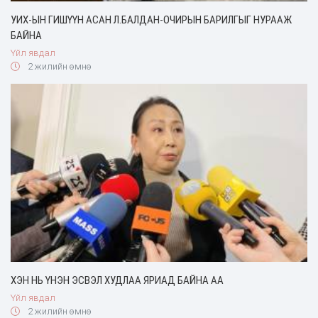
УИХ-ЫН ГИШҮҮН АСАН Л.БАЛДАН-ОЧИРЫН БАРИЛГЫГ НУРААЖ
БАЙНА
Үйл явдал
2 жилийн өмнө
ХЭН НЬ ҮНЭН ЭСВЭЛ ХУДЛАА ЯРИАД БАЙНА АА
Үйл явдал
2 жилийн өмнө