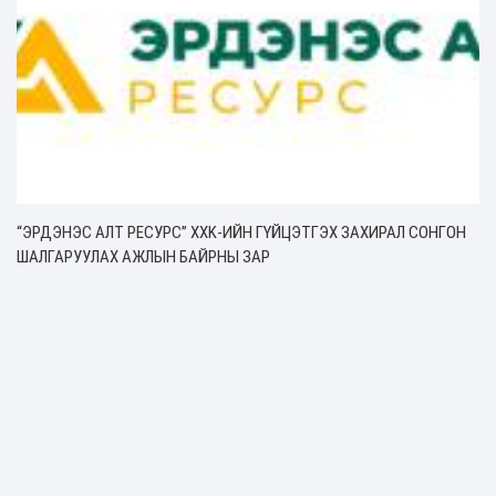
“ЭРДЭНЭС АЛТ РЕСУРС” ХХK-ИЙН ГҮЙЦЭТГЭХ ЗАХИРАЛ СОНГОН
ШАЛГАРУУЛАХ АЖЛЫН БАЙРНЫ ЗАР
Үйл явдал
2 жилийн өмнө