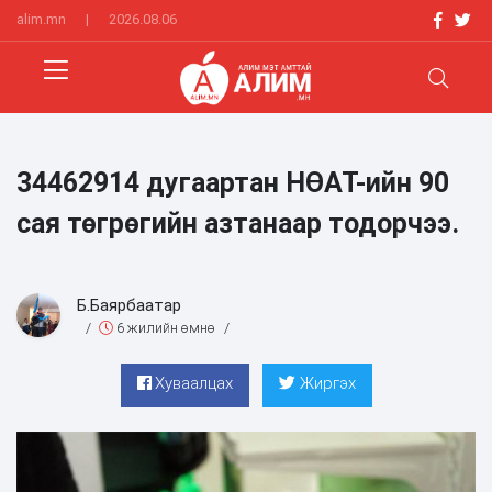
alim.mn
|
2026.08.06
34462914 дугаартан НӨАТ-ийн 90
сая төгрөгийн азтанаар тодорчээ.
Б.Баярбаатар
/
6 жилийн өмнө
/
Хуваалцах
Жиргэх