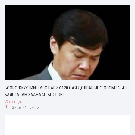
БӨӨРӨЛЖҮҮТИЙН УЦС БАРИХ 120 САЯ ДОЛЛАРЫГ “ГОЛОМТ”-ЫН
БАЯСГАЛАН ХААНААС БОСГОВ?
Үйл явдал
2 жилийн өмнө