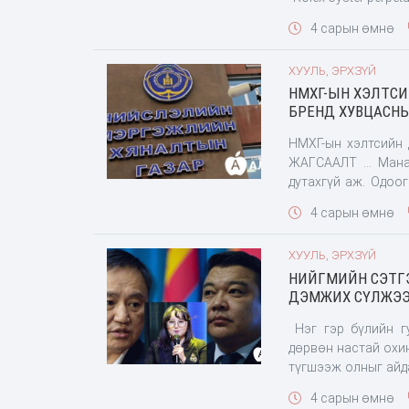
4 сарын өмнө
ХУУЛЬ, ЭРХЗҮЙ
НМХГ-ЫН ХЭЛТСИ
БРЕНД ХУВЦАСН
НМХГ-ын хэлтсийн 
ЖАГСААЛТ … Манай
дутахгүй аж. Одоо
хяналтын хэлтсийн 
4 сарын өмнө
ХУУЛЬ, ЭРХЗҮЙ
НИЙГМИЙН СЭТГЭ
ДЭМЖИХ СҮЛЖЭЭ 
Нэг гэр бүлийн г
дөрвөн настай охи
түгшээж олныг айд
өвчтэй хүн үйлдсэ
4 сарын өмнө
охид нэгнээ бүлэгл