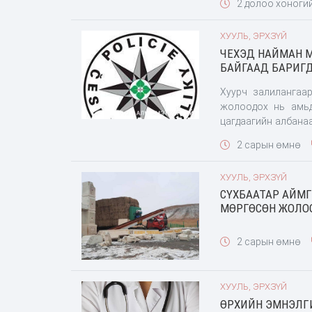
2 долоо хоноги
ХУУЛЬ, ЭРХЗҮЙ
ЧЕХЭД НАЙМАН 
БАЙГААД БАРИГ
Хуурч залилангаа
жолоодох нь амь
цагдаагийн албанаа
арга хэмжээ Vyso č
2 сарын өмнө
ХУУЛЬ, ЭРХЗҮЙ
СҮХБААТАР АЙМГ
МӨРГӨСӨН ЖОЛОО
2 сарын өмнө
ХУУЛЬ, ЭРХЗҮЙ
ӨРХИЙН ЭМНЭЛГИ