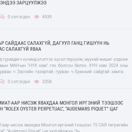
ЭЭНДЭЭ ЗАРЦУУЛЖЭЭ
0 сэтгэгдэл
4939
Р САЙДААС САЛАХГҮЙ, ДАГУУЛ ГАНЦ ГИШҮҮН НЬ
С САЛАХГҮЙ ЯВАА
 гуравдагч хүчинд үл итгэх хүсэл төрүүлж, муухай жишиг үлдээж
амын МАН-ын “НҮХ нам” гэх болсон билээ. ХҮН нам 2024 оны
урван ч Засгийн газартай, гурван ч Ерөнхий сайдтай хамтарч
ндаа нь Шадар сайдаас салахгүй, дагуул ганц гишүүн нь сайдын
0 сэтгэгдэл
3358
ваа. Боловсролын яаманд УИХ дот
МИАТ-ААР НИСЭЖ ЯВАХДАА МОНГОЛ ИРГЭНИЙ ТЭЭШЭЭС
Н “ROLEX OYSTER PERPETUAL”, “AUDEMARS PIQUET” ЦАГ
Т-аар нисэж явахдаа Монгол иргэний тээшээс 75 САЯ төгрөгийн
“Rolex oyster perpetual”, “Audemars Piquet” цаг хулгайлжээ. Эн