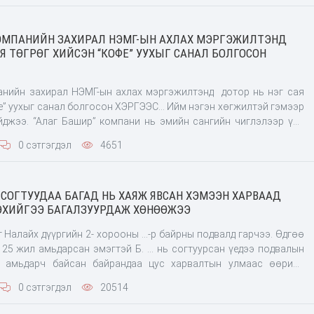
КОМПАНИЙН ЗАХИРАЛ НЭМГ-ЫН АХЛАХ МЭРГЭЖИЛТЭНД
АЯ ТӨГРӨГ ХИЙСЭН “КОФЕ” УУХЫГ САНАЛ БОЛГОСОН
анийн захирал НЭМГ-ын ахлах мэргэжилтэнд дотор нь нэг сая
фе” уухыг санал болгосон ХЭРГЭЭС… Ийм нэгэн хөгжилтэй гэмээр
йджээ. “Алаг Башир” компани нь эмийн сангийн чиглэлээр үйл
 гэнэ. Захирал нь Д.Дөлгөөн гэх ага
0 сэтгэгдэл
4651
 СОГТУУДАА БАГАД НЬ ХАЯЖ ЯВСАН ХЭМЭЭН ХАРВААД
ЭХИЙГЭЭ БАГАЛЗУУРДАЖ ХӨНӨӨЖЭЭ
 Налайх дүүргийн 2- хорооны …-р байрны подвалд гарчээ. Өдгөө
д 25 жил амьдарсан эмэгтэй Б. … нь согтуурсан үедээ подвалын
н амьдарч байсан байрандаа цус харвалтын улмаас өөрийн
өрсөн эхийгээ асрамжлах хугацаанд үүссэн хүндрэлтэй нөхцөл
0 сэтгэгдэл
20514
сэтгэл зүйн дарамт зэргээс