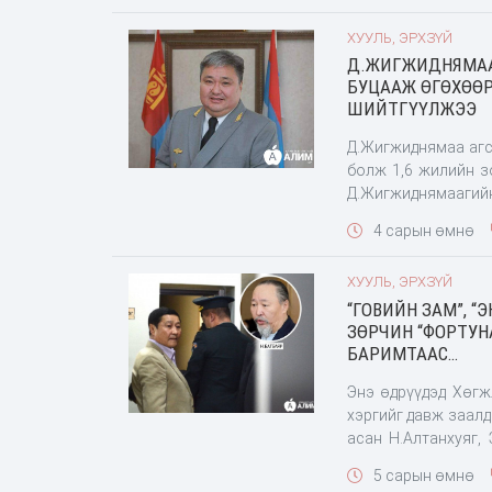
ХУУЛЬ, ЭРХЗҮЙ
Д.ЖИГЖИДНЯМАА 
БУЦААЖ ӨГӨХӨӨР
ШИЙТГҮҮЛЖЭЭ
Д.Жигжиднямаа агс
болж 1,6 жилийн з
Д.Жигжиднямаагийн
Түүнийг аавынхаа
4 сарын өмнө
профешнл ложисти
ХУУЛЬ, ЭРХЗҮЙ
“ГОВИЙН ЗАМ”, 
ЗӨРЧИН “ФОРТУН
БАРИМТААС…
Энэ өдрүүдэд Хөгж
хэргийг давж заал
асан Н.Алтанхуяг,
“Тавантолгой-гашуу
5 сарын өмнө
Гашуунсухайт боом