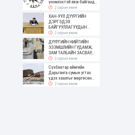
үнэмлэхтэй явж байгаад
баригджээ
2 сарын өмнө
ХАН-УУЛ ДҮҮРГИЙН
ДЭРГЭДЭХ
БАЙГУУЛЛАГУУДЫН
УДИРДАХ АЖИЛТНЫ
2 сарын өмнө
ШУУРХАЙ ЗӨВЛӨГӨӨН
ДҮҮРГИЙН НИЙТИЙН
ЗОХИОН БАЙГУУЛАГДЛАА
ЭЗЭМШЛИЙН ГУДАМЖ,
ЗАМ ТАЛБАЙН ЗАСВАР,
ШИНЭЧЛЭЛТИЙН АЖИЛ
2 сарын өмнө
ҮРГЭЛЖИЛЖ БАЙНА
Сүхбаатар аймгийн
Дарьганга сумын угтах
үдэх хаалгыг мөргөсөн
жолоочоос 150 сая төгрөг
2 сарын өмнө
нэхэмжилжээ