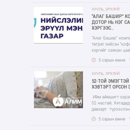
ХУУЛЬ, ЭРХЗҮЙ
“АЛАГ БАШИР” 
ДОТОР НЬ НЭГ С
ХЭРГЭЭС…
“Алаг Башир” комп
төгрөг хийсэн “ко
хэргийг саяхан ши
ажиллагаа явуулдаг
5 сарын өмнө
ХУУЛЬ, ЭРХЗҮЙ
52-ТОЙ ЭМЭГТЭЙ
ХЭВТЭРТ ОРСОН 
Ийм аймшигт хэрэг
52 настай, Хятада
давхарт түрээслэ
асрамжид байсан т
5 сарын өмнө
байдал, ар гэрийн 