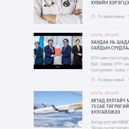
ХУВИЙН ХЭРЭГЦ
3 сарын өмнө
ХУУЛЬ, ЭРХЗҮЙ
ХАНДАА НЬ ШАДА
САЙДЫН СУУДЛАА
ХҮН нам сонгогчдод
буй. Зарим ХҮН н
сонгуулиас хойш г
ажиллаж, дарга Ха
4 сарын өмнө
суудлаас буухгүй я
ХУУЛЬ, ЭРХЗҮЙ
ХЯТАД ХУЛГАЙЧ 
75 САЯ ТӨГРӨГИЙ
ХУЛГАЙЛЖЭЭ
Хятад хулгайч МИА