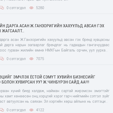
0 сэтгэгдэл
5280
ЙН ДАРГА АСАН Ж.ГАНЗОРИГИЙН ХАХУУЛЬД АВСАН ГЭХ
Ы ЖАГСААЛТ…
дарга асан Ж.Ганзоригийн хахуульд авсан гэх бренд хувцасны
 дарга нарын загварлаг брендлэг нь гадаадын гангачуудаас
гоос гурван жилийн өмнө НМХГ-ын Байгаль орчин, уул уурхайн
дарга Ж.Ганзоригийг хуулийнхан баривчилж тухайн үедээ
0 сэтгэгдэл
7075
ЦИЙГ ЭМЧЛЭХ ЁСТОЙ СЭМҮТ ХУВИЙН БИЗНЕСИЙГ
БОЛОН ХУВИРСАН УУ? Ж.ЧИНБҮРЭН САЙД АА!!!
урван хүний биед халдаж, найман сартай жирэмсэн эмэгтэйг
ны хамт хөнөөсөн онц хэрцгий хэрэг гарч нийгмийн сэтгэл зүйг
аст автуулсан нь саяхан. Эл хэргийн хөрш айлынх нь сэтгэцийн
н болохыг тогтоосон. Гэтэл хэдхэн хоногийн өмнө өсвөр насны
0 сэтгэгдэл
4122
эн зодож тамлаж буй бичлэг цахим орчин