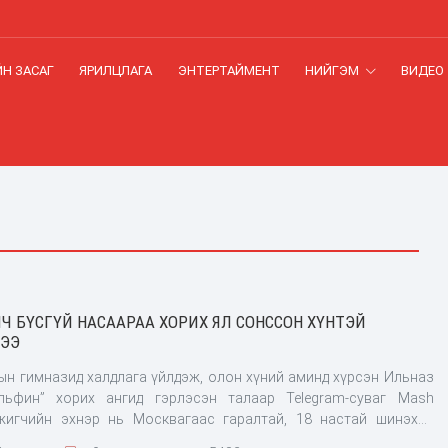
Н ЗАСАГ
ЯРИЛЦЛАГА
ЭНТЕРТАЙМЕНТ
НИЙГЭМ
ВИДЕО
Ч БҮСГҮЙ НАСААРАА ХОРИХ ЯЛ СОНССОН ХҮНТЭЙ
ЭЭ
ын гимназид халдлага үйлдэж, олон хүний аминд хүрсэн Ильназ
льфин” хорих ангид гэрлэсэн талаар Telegram-суваг Mash
жигчийн эхнэр нь Москвагаас гаралтай, 18 настай шинэхэн
болсон байна.