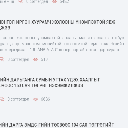
йн өмнө
0 сэтгэгдэл
5482
МОНГОЛ ИРГЭН ХУУРАМЧ ЖОЛООНЫ ҮНЭМЛЭХТЭЙ ЯВЖ
ДЖЭЭ
р авсан жолооны үнэмлэхтэй ачааны машин эсвэл автобус
драл дээр маш том мөрийтэй тоглоомтой адил гэж Чехийн
с мэдэгджээ. ️ “UL ÁNB ÁTAR” ковер нэртэй өргөн цар хүрээтэй
ina бүс нутагт болжээ. Чехийн
0 сэтгэгдэл
5191
ИЙН ДАРЬГАНГА СУМЫН УГТАХ ҮДЭХ ХААЛГЫГ
ЧООС 150 САЯ ТӨГРӨГ НЭХЭМЖИЛЖЭЭ
0 сэтгэгдэл
6686
ЙН ДАРГА ЭМДС-ГИЙН ТӨСВӨӨС 194 САЯ ТӨГРӨГИЙГ