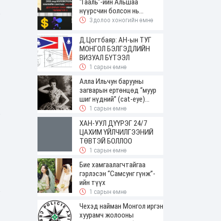
"Гааль"-ийн Альшаа
нүүрсчин болсон нь...
3 долоо хоногийн өмнө
Д.Цогтбаяр: АН-ын ТУГ
МОНГОЛ БЭЛГЭДЛИЙН
ВИЗУАЛ БҮТЭЭЛ
1 сарын өмнө
Алла Ильчун барууны
загварын ертөнцөд “муур
шиг нүдний” (cat-eye)
будалтын трендийг оруулж
1 сарын өмнө
ирсэн
ХАН-УУЛ ДҮҮРЭГ 24/7
ЦАХИМ ҮЙЛЧИЛГЭЭНИЙ
ТӨВТЭЙ БОЛЛОО
1 сарын өмнө
Бие хамгаалагчтайгаа
гэрлэсэн “Самсунг гүнж”-
ийн түүх
1 сарын өмнө
Чехэд найман Монгол иргэн
хуурамч жолооны