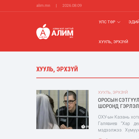
alim.mn
|
2026.08.09
УЛС ТӨР
ЭДИЙ
ХУУЛЬ, ЭРХЗҮЙ
ХУУЛЬ, ЭРХЗҮЙ
ХУУЛЬ, ЭРХЗҮЙ
ОРОСЫН СЭТГҮҮЛ
ШОРОНД ГЭРЛЭЛ
ОХУ-ын Казань хот
Галявиев “Хар де
мэдээлжээ. Хүмүү
сэтгүүлч Диана К. 