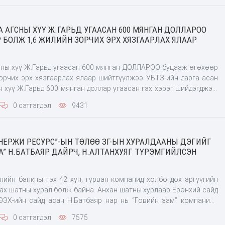
АГСНЫ ХҮҮ Ж.ГАРЬД УГААСАН 600 МЯНГАН ДОЛЛАРОО
 БОЛЖ 1,6 ЖИЛИЙН ЗОРЧИХ ЭРХ ХЯЗГААРЛАХ ЯЛААР
ны хүү Ж.Гарьд угаасан 600 мянган ДОЛЛАРОО буцааж өгөхөөр
орчих эрх хязгаарлах ялаар шийтгүүлжээ УБТЗ-ийн дарга асан
 хүү Ж.Гарьд 600 мянган доллар угаасан гэх хэрэг шийдэгджээ.
 албан тушаалын бүрэн эрхээ урвуулан ашиглаж олсон “Скай
0 сэтгэгдэл
9431
к&
“ЭНЕРЖИ РЕСУРС”-ЫН ТӨЛӨӨ ЗГ-ЫН ХУРАЛДААНЫ ДЭГИЙГ
А” Н.БАТБАЯР ДАЙРЧ, Н.АЛТАНХУЯГ ТҮРЭМГИЙЛСЭН
лийн банкны гэх 42 хүн, гурван компанид холбогдох эргүүгийн
дах шатны хурал болж байна. Анхан шатны хурлаар Ерөнхий сайд
 ЭЗХ-ийн сайд асан Н.Батбаяр нар нь “Говийн зам” компанийн
нсухайт” чиглэлд барьсан авто зам, “Энержи Ресурс” компанийн
0 сэтгэгдэл
7575
тын х