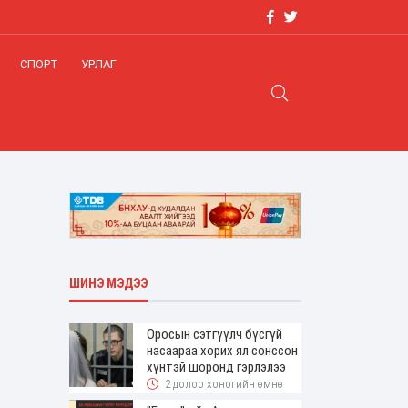
СПОРТ
УРЛАГ
ШИНЭ МЭДЭЭ
Оросын сэтгүүлч бүсгүй
насаараа хорих ял сонссон
хүнтэй шоронд гэрлэлээ
2 долоо хоногийн өмнө