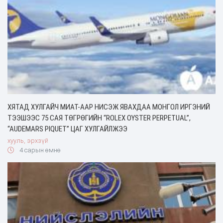
ХЯТАД ХУЛГАЙЧ МИАТ-ААР НИСЭЖ ЯВАХДАА МОНГОЛ ИРГЭНИЙ
ТЭЭШЭЭС 75 САЯ ТӨГРӨГИЙН “ROLEX OYSTER PERPETUAL”,
“AUDEMARS PIQUET” ЦАГ ХУЛГАЙЛЖЭЭ
хууль, эрхзүй
4 сарын өмнө