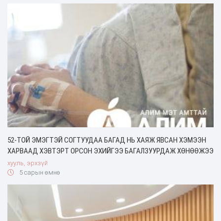
52-ТОЙ ЭМЭГТЭЙ СОГТУУДАА БАГАД НЬ ХАЯЖ ЯВСАН ХЭМЭЭН
ХАРВААД ХЭВТЭРТ ОРСОН ЭХИЙГЭЭ БАГАЛЗУУРДАЖ ХӨНӨӨЖЭЭ
хууль, эрхзүй
5 сарын өмнө