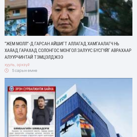
“ЖЕМ МОЛЛ”-Д ГАРСАН АЙШИГТ АЛЛАГАД ХАМГААЛАГЧ НЬ
ХАЯАД ГАРАХАД СОЛОНГОС МОНГОЛ ЗАЛУУС БҮСГҮЙГ АВРАХААР
АЛУУРЧИНТАЙ ТЭМЦЭЛДЖЭЭ
хууль, эрхзүй
5 сарын өмнө