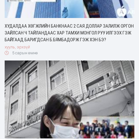
ХУДАЛДАА ХӨГЖЛИЙН БАНКНААС 2 САЯ ДОЛЛАР ЗАЛИЛЖ ОРГОН
ЗАЙЛСАН Ч ТАЙЛАНДААС ХАР ТАМХИ МОНГОЛ РУУ ИЛГЭЭХ ГЭЖ
БАЙГААД БАРИГДСАН Б.БЯМБАДОРЖ ГЭЖ ХЭН БЭ?
хууль, эрхзүй
5 сарын өмнө