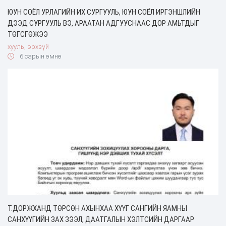
ЮУН СОЁЛ УРЛАГИЙН ИХ СУРГУУЛЬ, ЮУН СОЁЛ ИРГЭНШЛИЙН
ДЭЭД СУРГУУЛЬ ВЭ, АРААТАН АДГУУСНААС ДОР АМЬТДЫГ
ТӨГСГӨЖЭЭ
хууль, эрхзүй
6 сарын өмнө
Т.ДОРЖХАНД ТӨРСӨН АХЫНХАА ХҮҮГ САНГИЙН ЯАМНЫ
САНХҮҮГИЙН ЗАХ ЗЭЭЛ, ДААТГАЛЫН ХЭЛТСИЙН ДАРГААР