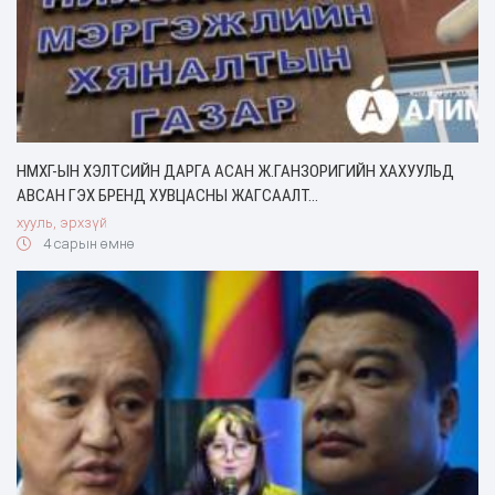
НМХГ-ЫН ХЭЛТСИЙН ДАРГА АСАН Ж.ГАНЗОРИГИЙН ХАХУУЛЬД
АВСАН ГЭХ БРЕНД ХУВЦАСНЫ ЖАГСААЛТ…
хууль, эрхзүй
4 сарын өмнө