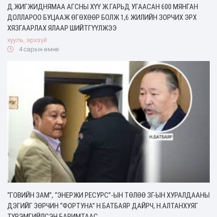
Д.ЖИГЖИДНЯМАА АГСНЫ ХҮҮ Ж.ГАРЬД УГААСАН 600 МЯНГАН
ДОЛЛАРОО БУЦААЖ ӨГӨХӨӨР БОЛЖ 1,6 ЖИЛИЙН ЗОРЧИХ ЭРХ
ХЯЗГААРЛАХ ЯЛААР ШИЙТГҮҮЛЖЭЭ
хууль, эрхзүй
4 сарын өмнө
“ГОВИЙН ЗАМ”, “ЭНЕРЖИ РЕСУРС”-ЫН ТӨЛӨӨ ЗГ-ЫН ХУРАЛДААНЫ
ДЭГИЙГ ЗӨРЧИН “ФОРТУНА” Н.БАТБАЯР ДАЙРЧ, Н.АЛТАНХУЯГ
ТҮРЭМГИЙЛСЭН БАРИМТААС…