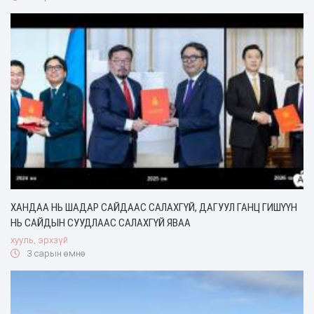
ХАНДАА НЬ ШАДАР САЙДААС САЛАХГҮЙ, ДАГУУЛ ГАНЦ ГИШҮҮН
НЬ САЙДЫН СУУДЛААС САЛАХГҮЙ ЯВАА
хууль, эрхзүй
3 сарын өмнө