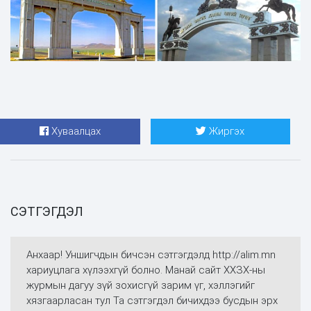
Хуваалцах
Жиргэх
СЭТГЭГДЭЛ
Анхаар! Уншигчдын бичсэн сэтгэгдэлд http://alim.mn
хариуцлага хүлээхгүй болно. Манай сайт ХХЗХ-ны
журмын дагуу зүй зохисгүй зарим үг, хэллэгийг
хязгаарласан тул Та сэтгэгдэл бичихдээ бусдын эрх