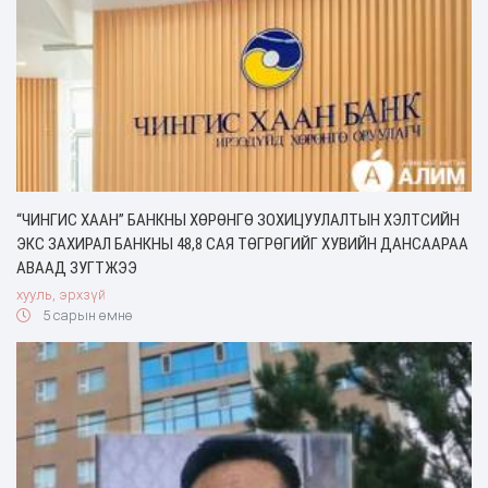
“ЧИНГИС ХААН” БАНКНЫ ХӨРӨНГӨ ЗОХИЦУУЛАЛТЫН ХЭЛТСИЙН
ЭКС ЗАХИРАЛ БАНКНЫ 48,8 САЯ ТӨГРӨГИЙГ ХУВИЙН ДАНСААРАА
АВААД ЗУГТЖЭЭ
хууль, эрхзүй
5 сарын өмнө