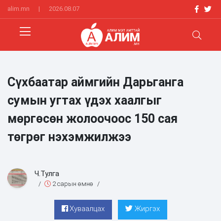
alim.mn
|
2026.08.07
Сүхбаатар аймгийн Дарьганга
сумын угтах үдэх хаалгыг
мөргөсөн жолоочоос 150 сая
төгрөг нэхэмжилжээ
Ч.Тулга
/
2 сарын өмнө
/
Хуваалцах
Жиргэх