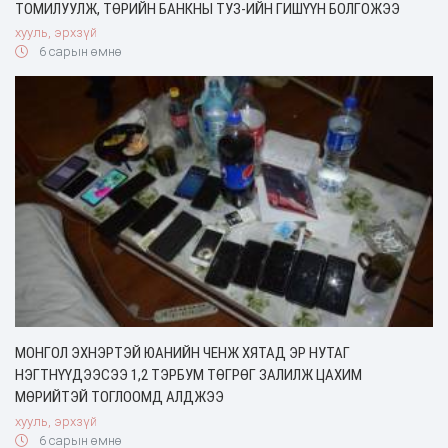
ТОМИЛУУЛЖ, ТӨРИЙН БАНКНЫ ТУЗ-ИЙН ГИШҮҮН БОЛГОЖЭЭ
хууль, эрхзүй
6 сарын өмнө
МОНГОЛ ЭХНЭРТЭЙ ЮАНИЙН ЧЕНЖ ХЯТАД ЭР НУТАГ
НЭГТНҮҮДЭЭСЭЭ 1,2 ТЭРБУМ ТӨГРӨГ ЗАЛИЛЖ ЦАХИМ
МӨРИЙТЭЙ ТОГЛООМД АЛДЖЭЭ
хууль, эрхзүй
6 сарын өмнө