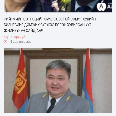
НИЙГМИЙН СЭТГЭЦИЙГ ЭМЧЛЭХ ЁСТОЙ СЭМҮТ ХУВИЙН
БИЗНЕСИЙГ ДЭМЖИХ СҮЛЖЭЭ БОЛОН ХУВИРСАН УУ?
Ж.ЧИНБҮРЭН САЙД АА!!!
хууль, эрхзүй
4 сарын өмнө