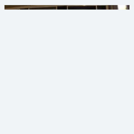
ХӨШИГИЙН ХӨНДИЙН БҮТЭЭН БАЙГУУЛАЛТЫН ЗАХИРГААНЫ
ДАРГА АСАН Я.СУМХҮҮД ХОЁР ЖИЛИЙН ХОРИХ ЯЛ ОНООЛОО
хууль, эрхзүй
6 сарын өмнө