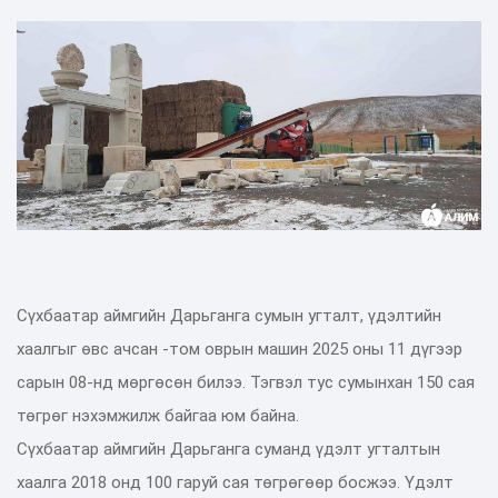
Сүхбаатар аймгийн Дарьганга сумын угталт, үдэлтийн
хаалгыг өвс ачсан -том оврын машин 2025 оны 11 дүгээр
сарын 08-нд мөргөсөн билээ. Тэгвэл тус сумынхан 150 сая
төгрөг нэхэмжилж байгаа юм байна.
Сүхбаатар аймгийн Дарьганга суманд үдэлт угталтын
хаалга 2018 онд 100 гаруй сая төгрөгөөр босжээ. Үдэлт