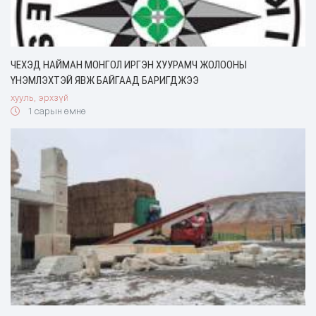
ЧЕХЭД НАЙМАН МОНГОЛ ИРГЭН ХУУРАМЧ ЖОЛООНЫ
ҮНЭМЛЭХТЭЙ ЯВЖ БАЙГААД БАРИГДЖЭЭ
хууль, эрхзүй
1 сарын өмнө