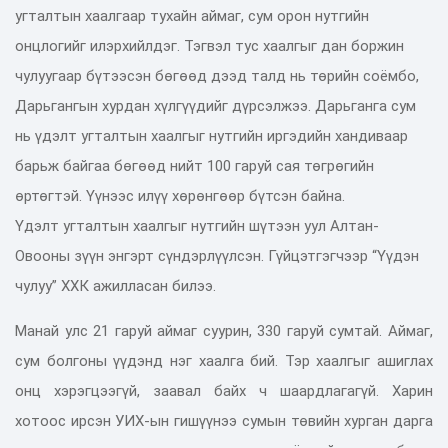
угталтын хаалгаар тухайн аймаг, сум орон нутгийн
онцлогийг илэрхийлдэг. Тэгвэл тус хаалгыг дан боржин
чулуугаар бүтээсэн бөгөөд дээд талд нь төрийн соёмбо,
Дарьгангын хурдан хүлгүүдийг дүрсэлжээ. Дарьганга сум
нь үдэлт угталтын хаалгыг нутгийн иргэдийн хандиваар
барьж байгаа бөгөөд нийт 100 гаруй сая төгрөгийн
өртөгтэй. Үүнээс илүү хөрөнгөөр бүтсэн байна.
Үдэлт угталтын хаалгыг нутгийн шүтээн уул Алтан-
Овооны зүүн энгэрт сүндэрлүүлсэн. Гүйцэтгэгчээр “Үүдэн
чулуу” ХХК ажилласан билээ.
Манай улс 21 гаруй аймаг суурин, 330 гаруй сумтай. Аймаг,
сум болгоны үүдэнд нэг хаалга бий. Тэр хаалгыг ашиглах
онц хэрэгцээгүй, заавал байх ч шаардлагагүй. Харин
хотоос ирсэн УИХ-ын гишүүнээ сумын төвийн хурган дарга