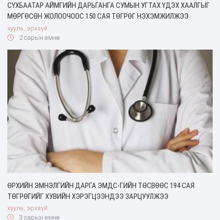
СҮХБААТАР АЙМГИЙН ДАРЬГАНГА СУМЫН УГТАХ ҮДЭХ ХААЛГЫГ
МӨРГӨСӨН ЖОЛООЧООС 150 САЯ ТӨГРӨГ НЭХЭМЖИЛЖЭЭ
хууль, эрхзүй
2 сарын өмнө
ӨРХИЙН ЭМНЭЛГИЙН ДАРГА ЭМДС-ГИЙН ТӨСВӨӨС 194 САЯ
ТӨГРӨГИЙГ ХУВИЙН ХЭРЭГЦЭЭНДЭЭ ЗАРЦУУЛЖЭЭ
хууль, эрхзүй
3 сарын өмнө