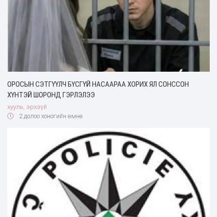
ОРОСЫН СЭТГҮҮЛЧ БҮСГҮЙ НАСААРАА ХОРИХ ЯЛ СОНССОН
ХҮНТЭЙ ШОРОНД ГЭРЛЭЛЭЭ
хууль, эрхзүй
2 долоо хоногийн өмнө