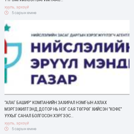
хууль, эрхзүй
5 сарын өмнө
“АЛАГ БАШИР” КОМПАНИЙН ЗАХИРАЛ НЭМГ-ЫН АХЛАХ
МЭРГЭЖИЛТЭНД ДОТОР НЬ НЭГ САЯ ТӨГРӨГ ХИЙСЭН “КОФЕ”
УУХЫГ САНАЛ БОЛГОСОН ХЭРГЭЭС…
хууль, эрхзүй
5 сарын өмнө