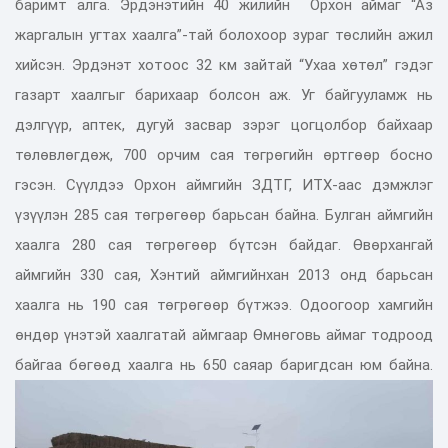
баримт алга. Эрдэнэтийн 40 жилийн Орхон аймаг “Аз
жаргалын угтах хаалга”-тай болохоор зураг төслийн ажил
хийсэн. Эрдэнэт хотоос 32 км зайтай “Ухаа хөтөл” гэдэг
газарт хаалгыг барихаар болсон аж. Уг байгууламж нь
дэлгүүр, аптек, дугуй засвар зэрэг цогцолбор байхаар
төлөвлөгдөж, 700 орчим сая төгрөгийн өртгөөр босно
гэсэн. Сүүлдээ Орхон аймгийн ЗДТГ, ИТХ-аас дэмжлэг
үзүүлэн 285 сая төгрөгөөр барьсан байна. Булган аймгийн
хаалга 280 сая төгрөгөөр бүтсэн байдаг. Өвөрхангай
аймгийн 330 сая, Хэнтий аймгийнхан 2013 онд барьсан
хаалга нь 190 сая төгрөгөөр бүтжээ. Одоогоор хамгийн
өндөр үнэтэй хаалгатай аймгаар Өмнөговь аймаг тодроод
байгаа бөгөөд хаалга нь 650 саяар баригдсан юм байна.