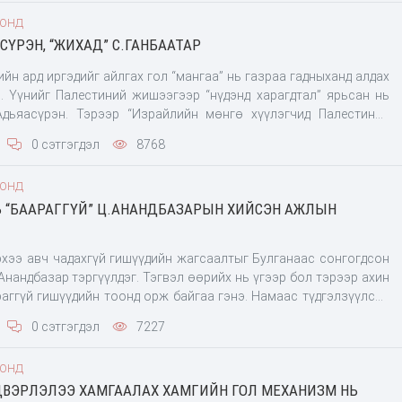
эдээрээ хэлэлцүүлье” хэмээн УИХ-ын даргад хэлээд гарч ирсэн
ООНД
СҮРЭН, “ЖИХАД” С.ГАНБААТАР
гишүүн байхад нь Баянгол зочид буудлаас баривчлах гэж
ХО ор тас зогссон болж байна. Хөрөнгө оруулалтыг дэмждэг
ийн ард иргэдийг айлгах гол “мангаа” нь газраа гадныханд алдах
рийн довтолгоон”-д өртсөний улмаас япончууд Тавантолгойд
. Үүнийг Палестиний жишээгээр “нүдэнд харагдтал” ярьсан нь
Адьяасүрэн. Тэрээр “Израйлийн мөнгө хүүлэгчид Палестиний
ч, түрээсэлж эхэлсэн. Одоо газар нутгийнхаа ердөө 20-хон хувьд
0 сэтгэгдэл
8768
 дайнд нэрвэгдэн аамьдарч байна. Энэ түүхийг бид давтах гээд
в. Одоо ч манай малчид гадныханд хөөгдөж туугдан малаа
ООНД
дахаа байсан нь үүний жишээ гэнэ. Энэ талаархи баримт бичлэг
 “БААРАГГҮЙ” Ц.АНАНДБАЗАРЫН ХИЙСЭН АЖЛЫН
 байгааг Баянхонгороос сонгогдсон гишүүн анхааруулав.
 газар шороог булаасан дээрэмдсэн гэдэг нь Палестиний
рхээ авч чадахгүй гишүүдийн жагсаалтыг Булганаас сонгогдсон
Анандбазар тэргүүлдэг. Тэгвэл өөрийх нь үгээр бол тэрээр ахин
раггүй гишүүдийн тоонд орж байгаа гэнэ. Намаас түдгэлзүүлсэн
үлэхгүй байх магадлал нь цаг хугацааны л асуудал аж. Нэр
0 сэтгэгдэл
7227
юм бол нүүрсний хулгайн хэрэгт холбогдсон нөхдүүдтэй яс
нь ярьж хэлж байгаагаас нь тодорхой болжээ. Хийсэн ажилтай,
ООНД
мсгосон тойрогоос
ВЭРЛЭЛЭЭ ХАМГААЛАХ ХАМГИЙН ГОЛ МЕХАНИЗМ НЬ