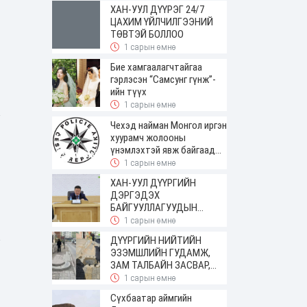
ирсэн
ХАН-УУЛ ДҮҮРЭГ 24/7
ЦАХИМ ҮЙЛЧИЛГЭЭНИЙ
ТӨВТЭЙ БОЛЛОО
1 сарын өмнө
Бие хамгаалагчтайгаа
гэрлэсэн “Самсунг гүнж”-
ийн түүх
1 сарын өмнө
Чехэд найман Монгол иргэн
хуурамч жолооны
үнэмлэхтэй явж байгаад
баригджээ
1 сарын өмнө
ХАН-УУЛ ДҮҮРГИЙН
ДЭРГЭДЭХ
БАЙГУУЛЛАГУУДЫН
УДИРДАХ АЖИЛТНЫ
1 сарын өмнө
ШУУРХАЙ ЗӨВЛӨГӨӨН
ДҮҮРГИЙН НИЙТИЙН
ЗОХИОН БАЙГУУЛАГДЛАА
ЭЗЭМШЛИЙН ГУДАМЖ,
ЗАМ ТАЛБАЙН ЗАСВАР,
ШИНЭЧЛЭЛТИЙН АЖИЛ
1 сарын өмнө
ҮРГЭЛЖИЛЖ БАЙНА
Сүхбаатар аймгийн