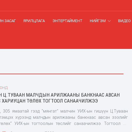
Н ЗАСАГ
ЯРИЛЦЛАГА
ЭНТЕРТАЙМЕНТ
НИЙГЭМ
ВИДЕО
ООНД
Н Ц.ТУВААН МАЛЧДЫН АРИЛЖААНЫ БАНКНААС АВСАН
С ХАРИУЦАН ТӨЛӨХ ТОГТООЛ САНААЧИЛЖЭЭ
ь, 305 ямаатай гээд “мянгат” малчин УИХ-ын гишүүн Ц.Туваан
 тэмцэх хүрээнд малчдын арилжааны банкнаас авсан зээлийг
төлөх” УИХ-ын тогтоолын төслийг санаачилжээ. Тогтоол нь
рэг болгосон, шууд биелэгдэх мундаг эд гэнэ. “Мянгат” малчны