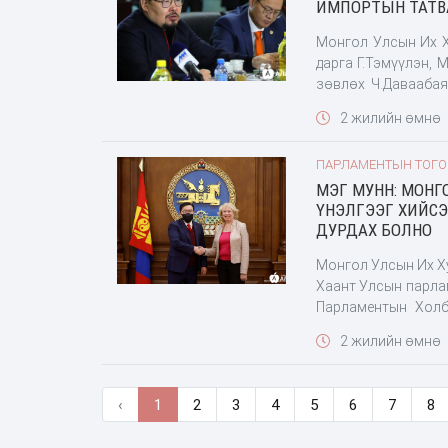
ИМПОРТЫН ТАТВ
Монгол Улсын Их Х
дарга Г.Тэмүүлэн,
зөвлөх Ч.Даваабая
зарим арга хэмжээн
2 жилийн өмнө
болон дотоодын үй
оны 11-р сарын 22-
ПАРЛАМЕНТЫН ТОГ
"Сэлэнгэ" үйлдв
МЭГ МУНН: МОНГ
захирамжаар Татва
ҮНЭЛГЭЭГ ХИЙС
үүсээд байгаа эрг
ДУРДАХ БОЛНО
бол татварын суур
үүрэг бүхий ажлын 
Монгол Улсын Их Х
Хаант Улсын парла
Парламентын Холб
хатагтай Мариана 
2 жилийн өмнө
хатагтай Бутайна Л
‹
1
2
3
4
5
6
7
8