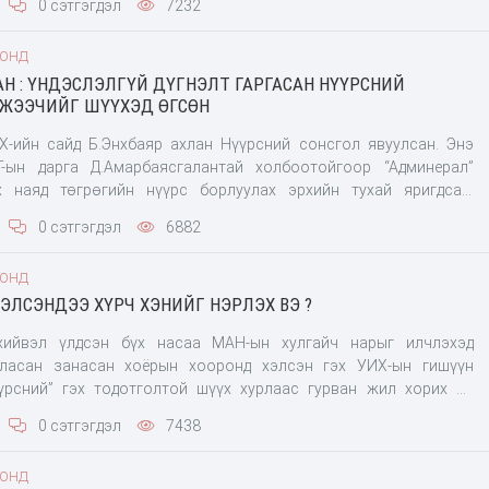
0 сэтгэгдэл
7232
лын амин “сүнс” нь малчин иргэдийн арилжааны банкнаас авсан
 төрөөс нэг хариуцан төлөх тухай хуулийн төсөл боловсруулан
ООНД
Н : ҮНДЭСЛЭЛГҮЙ ДҮГНЭЛТ ГАРГАСАН НҮҮРСНИЙ
ЖЭЭЧИЙГ ШҮҮХЭД ӨГСӨН
-ийн сайд Б.Энхбаяр ахлан Нүүрсний сонсгол явуулсан. Энэ
-ын дарга Д.Амарбаясгалантай холбоотойгоор “Админерал”
йн нүүрс борлуулах эрхийн тухай яригдсан.
с тавантолгой” ХК нь уг нүүрсийг борлуулах эрхийг зөвхөн нэг
0 сэтгэгдэл
6882
сэн. Үүнтэй холбоогоор ЗГХЭГ-ын дарга Д.Амарбаясгалан нь
ой холбоотой нэлээн сайн найруулсан маш ядруухан зохиолтой,
ООНД
всан. Би болоод миний гэр бүл уул уурхай болон борлуулалтын
ЭЛСЭНДЭЭ ХҮРЧ ХЭНИЙГ НЭРЛЭХ ВЭ ?
ролцдоггүй. Өмнө нь би энэ талаар хэлж байсан. Гүтгэлгийн
йгууллагад хандаад явж байгаа. Нийслэлийн Худалдан авах
хийвэл үлдсэн бүх насаа МАН-ын хулгайч нарыг илчлэхэд
н даргаар
ласан занасан хоёрын хооронд хэлсэн гэх УИХ-ын гишүүн
үрсний” гэх тодотголтой шүүх хурлаас гурван жил хорих ял
анд томилогдох эрхийг нь долоон жил хасах ял оноолоо. Мөн
0 сэтгэгдэл
7438
гийг нь хураах шийдвэр гаргав. Экс гишүүнтэй хамт Б.Ганхуяг,
.Батхишиг, О.Данзанлувсантүдэв, Б.Отгонжаргал, Г.Гантөмөр,
ООНД
ваадорж, П.Бадамханд, Б.Эрдэнэбаяр нарын 11 хүнийг албан