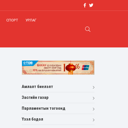
СПОРТ
УРЛАГ
Амлалт биелэлт
Засгийн газар
Парламентын тогоонд
Үзэл бодол