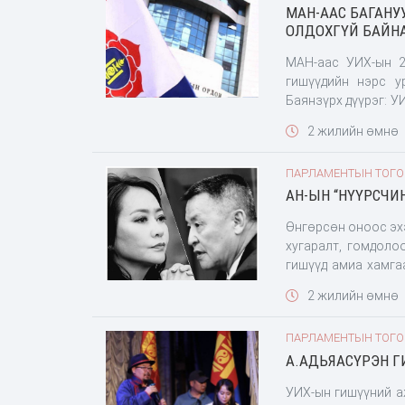
МАН-ААС БАГАНУ
тушаалаа урвуулан 
ОЛДОХГҮЙ БАЙН
МАН-аас УИХ-ын 2
гишүүдийн нэрс у
Баянзүрх дүүрэг: 
н дарга асан А.Энхз
2 жилийн өмнө
ПАРЛАМЕНТЫН ТОГ
АН-ЫН “НҮҮРСЧИ
Өнгөрсөн оноос эхэ
хугаралт, гомдоло
гишүүд амиа хамга
Тэдний заримаас со
2 жилийн өмнө
эхлээд мэдээллээ 
шүү” гэв. Хэрэг х
ПАРЛАМЕНТЫН ТОГ
гишүүнтэй байх нь 
А.АДЬЯАСҮРЭН Г
УИХ-ын гишүүний а