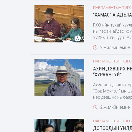
дараа шийдье, ирг
ПАРЛАМЕНТЫН ТОГ
гэнэ. Тэрээр гарч ирээд багагүй зүйл ярьсаны нэг нь ГХО зогссон тухай байлаа.
“ХАМАС” А.АДЬЯА
Түүнийг УИХ-ын 
дайрсанаас болж Г
ГХО-ийн тухай хуул
гишүүн нь “улстө
нь гэсэн айдас юм
оруулах
УИХ-ын гишүүн А.
газрыг худалдан ав
2 жилийн өмнө
нь уугуул иргэд нь
байна” гэж айлга
ПАРЛАМЕНТЫН ТОГ
бэлчээрлүүлж ч ча
АХИН ДЭВШИХ НЬ
цахимаар дүүрэн
“ХУРААНГУЙ”
Израйльчууд манай
Ахин нэр дэвших э
“Сод Монгол”-ын Ц.
нэр дэвших нь баа
хийгээд нэр дэвшү
2 жилийн өмнө
дэвшүүлэхгүй гэх 
барьцах санаатай 
ПАРЛАМЕНТЫН ТОГ
хэлэх үгтэй тул то
ДОТООДЫН ҮЙЛД