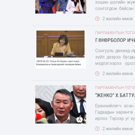
хошин шогийн жүж
сонгогдож байсан 
УИХ-ын гишүүнээр 
2 жилийн өмнө
буянаа улс бүсийн
авлаа. Нийт 13 гав
ПАРЛАМЕНТЫН ТОГ
хэмээн тайлагнаад
Г.ӨНӨРБОЛОР ИЧИ
гишүүн А.Адьяасүрэ
Сонгууль дөхөөд и
зүйл дээрээ бусдын х
мэдлэгээрээ орос
Г.Өнөрболор гэнэ
2 жилийн өмнө
Боловсролын ерөнх
цахимаар баахан цацагдлаа. Гишүүн хатагтайн ярьж байга
ПАРЛАМЕНТЫН ТОГ
гадаад хэл болгон
“ЖЕНКО” Х.БАТТУ
сурсанаар дэлхийт
үгсээ өнгөрсөн зу
Ерөнхийлөгч асан 
Гадаадын хөрөнгө 
ирлээ. Тэрээр уг 
“Өнөөдөр хөрөнгө 
2 жилийн өмнө
бүлээрээ байнгийн 