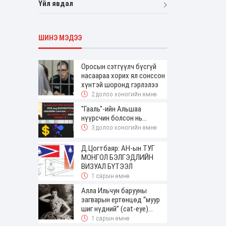
Үйл явдал
ШИНЭ МЭДЭЭ
Оросын сэтгүүлч бүсгүй
насаараа хорих ял сонссон
хүнтэй шоронд гэрлэлээ
2 долоо хоногийн өмнө
"Гааль"-ийн Альшаа
нүүрсчин болсон нь...
3 долоо хоногийн өмнө
Д.Цогтбаяр: АН-ын ТУГ
МОНГОЛ БЭЛГЭДЛИЙН
ВИЗУАЛ БҮТЭЭЛ
1 сарын өмнө
Алла Ильчун барууны
загварын ертөнцөд “муур
шиг нүдний” (cat-eye)
будалтын трендийг оруулж
1 сарын өмнө