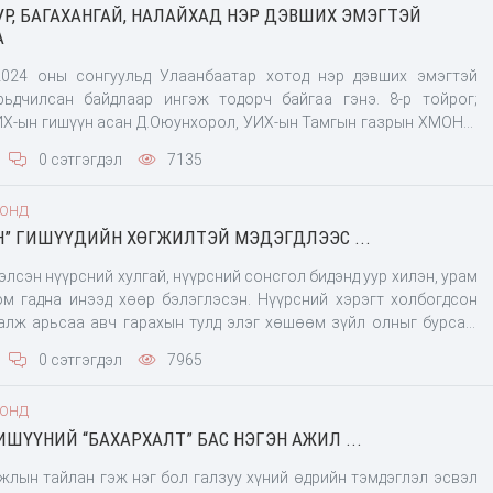
УР, БАГАХАНГАЙ, НАЛАЙХАД НЭР ДЭВШИХ ЭМЭГТЭЙ
ашигласан, зохион байгуулалттай гэмт бүлэг байгуулсан
А
024 оны сонгуульд Улаанбаатар хотод нэр дэвших эмэгтэй
рьдчилсан байдлаар ингэж тодорч байгаа гэнэ. 8-р тойрог;
УИХ-ын гишүүн асан Д.Оюунхорол, УИХ-ын Тамгын газрын ХМОНХ-
ул
0 сэтгэгдэл
7135
ООНД
Н” ГИШҮҮДИЙН ХӨГЖИЛТЭЙ МЭДЭГДЛЭЭС ...
лсэн нүүрсний хулгай, нүүрсний сонсгол бидэнд уур хилэн, урам
ом гадна инээд хөөр бэлэглэсэн. Нүүрсний хэрэгт холбогдсон
алж арьсаа авч гарахын тулд элэг хөшөөм зүйл олныг бурсан.
нирхуулахад УИХ-ын гишүүн А.Адьяасүрэн “Сэтгүүлчид ээ, та нар
0 сэтгэгдэл
7965
нятглаач, би нүүрсний хэрэгт бус авилгалын хэрэгт холбогдсон
ийсэн гэдгээ, мөн ямар хэрэг хийсэнээ нарийн тодорхой хэлдэг
ООНД
яасан
ИШҮҮНИЙ “БАХАРХАЛТ” БАС НЭГЭН АЖИЛ ...
жлын тайлан гэж нэг бол галзуу хүний өдрийн тэмдэглэл эсвэл