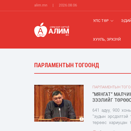
alim.mn
|
2026.08.06
УЛС ТӨР
ЭДИЙ
ХУУЛЬ, ЭРХЗҮЙ
ПАРЛАМЕНТЫН ТОГООНД
ПАРЛАМЕНТЫН ТОГ
“МЯНГАТ” МАЛЧИ
ЗЭЭЛИЙГ ТӨРӨӨ
641 адуу, 900 хон
“зудын эрсдэлтэй
төрөөс хариуцан 
Засгийн газарт үү