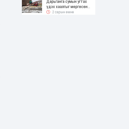
Дарьганга сумын угтах
үдэх хаалгыг мөргөсөн
жолоочоос 150 сая төгрөг
2 сарын өмнө
нэхэмжилжээ