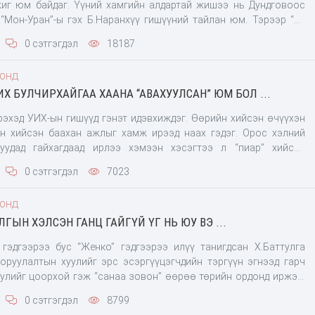
иг юм байдаг. Үүний хамгийн алдартай жишээ нь Дундговоос
“Мон-Уран”-ы гэх Б.Наранхүү гишүүний тайлан юм. Тэрээр “би
ажиллах хугацаандаа мал сүргээ ихээр өсгөлөө. Олон хурдан
0 сэтгэгдэл
18187
 наадамд айрагдуулж түрүүллээ. Хоёр сайхан бөх улсын цол
ьяат, хоёр ардын жүжигчин, нэг хөдөлмөрийн баатар төрүүллээ”
ООНД
 улс даяар онигоонд орсон. Тэгвэл Баянхонгороос сонгогдсон
Х БУЛЧИРХАЙГАА ХААНА “АВАХУУЛСАН” ЮМ БОЛ ...
нгийн тайлангийн хамгийн тэргүүнд бичигдэх
рэхэд УИХ-ын гишүүд гэнэт идэвхиждэг. Өөрийн хийсэн өчүүхэн
ийсэн баахан ажлыг хамж ирээд наах гэдэг. Орос хэлний
уудад гайхагдаад ирлээ хэмээн хэсэгтээ л “пиар” хийсэн
тхэн л англи хэлний дэмжигч болон хувирчээ. Түүний “УИХ
0 сэтгэгдэл
7023
ий хуулийг баталлаа. Англи хэл бол...” гээд магтсан бичлэг
агаар англи хэлийг үндсэн
ООНД
 баталсанаар монгол хэлний дархлаа унахгүй л гэнэ, англи хэл
ЛГЫН ХЭЛСЭН ГАНЦ ГАЙГҮЙ ҮГ НЬ ЮУ ВЭ ...
эй холбогдоно” гэх зэргээр баахан магтав. Гайхалтай эдгээр
н УИХ-аар Боловсролын ерөнхий хуулийг
гэдгээрээ бус “Женко” гэдгээрээ илүү танигдсан Х.Баттулга
оруулалтын хуулийг эрс эсэргүүцэгчдийн тэргүүн эгнээд гарч
хуулийг цоорхой гэж “санаа зовон” өөрөө төрийн ордонд иржээ.
оруулагч нэрээр гадаадын ямар ч иргэн газар эзэмшээд, гэр
0 сэтгэгдэл
8799
оршин суугч болох цоорхой хууль батлагдах нь. Ирэх сонгуулийн