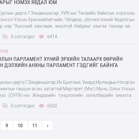
АРЫГ НЭМЭХ ЯВДАЛ ЮМ
урлын дарга Г.Занданшатар, УИХ-ын Төсвийн байнгын хорооны
 Монгол Улсын Ерөнхийлөгчийн Үйлдвэр, үйлчилгээний бодлогын
р нар "Хүнсний хангамж, аюулгүй байдлыг хангах талаар авах
ий тухай" тогтоолын хэрэгжилтийг хангуулах, баялаг бүтээгчид
0 сэтгэгдэл
6414
лдвэрлэлийг дэмжих татварын суурь шинэчлэлийн хүрээнд 2023
ны өдөр Сэлэнгэ аймгийн Баянгол сум дахь "Майнд Тэч" ХХК-ийн
ООНД
эрт ажиллалаа. Өнгөрсөн сард Улсын Их Хурлын даргын
ОЛЫН ПАРЛАМЕНТ ХҮНИЙ ЭРХИЙН ТАЛААРХ ӨӨРИЙН
рын суурь орчинд дүн шинжилгээ хийх, нийгэм эдийн засагт
ЭН ДЭЛХИЙН АНХНЫ ПАРЛАМЕНТ ГЭДГИЙГ БАЙНГА
элзээтэй асуудлыг судалж, санал дүгнэлт гаргах, шаардлагатай
ь шинэчлэлт хийх шийдвэрийн төсөл боловсруулж, танилцуулах
хэсэг байгуулагдсан. Энэ хүрээнд үйлдвэрлэл
урлын дарга Г.Занданшатар Их Британи, Умард Ирландын Нэгдсэн
ментын гишүүн асан, хатагтай Маргарет (Мэг) Мунн, Олон Улсын
оо (ОУПХ)-ны Жендэрийн түншлэлийн хөтөлбөрийн ажилтан,
Дуарте, тус холбооны Хүний эрхийн асуудал эрхэлсэн ажилтан,
0 сэтгэгдэл
6502
амхарзи нарыг хүлээн авч уулзлаа.
9
10
11
›