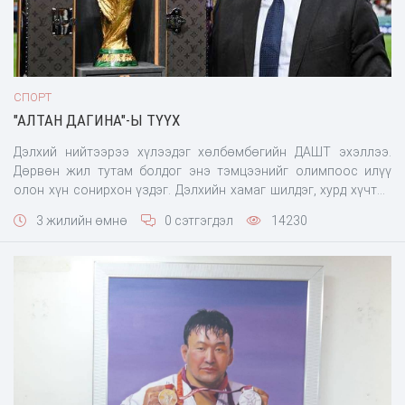
СПОРТ
"АЛТАН ДАГИНА"-Ы ТҮҮХ
Дэлхий нийтээрээ хүлээдэг хөлбөмбөгийн ДАШТ эхэллээ.
Дөрвөн жил тутам болдог энэ тэмцээнийг олимпоос илүү
олон хүн сонирхон үздэг. Дэлхийн хамаг шилдэг, хурд хүчтэй
эрчүүд ирж оролцдог энэ тэмцээний гол зорилго, ДАШТ-ий
3 жилийн өмнө
0 сэтгэгдэл
14230
Алтан цомыг авах…Дэлхий даяараа Алтан дагина хэмээн
энэхүү цомыг өргөмжлөн нэрлэдэг. Дэлхийн хамгийн спортын
хамгийн нөлөө бүхий баг, залуус