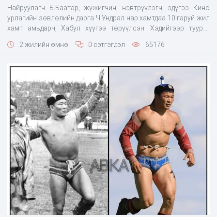
Найруулагч Б.Баатар, жүжигчин, нэвтрүүлэгч, эдүгээ Кино
урлагийн зөвлөлийн дарга Ч.Ундрал нар хамтдаа 10 гаруй жил
хамт амьдарч, Хабул хүүгээ төрүүлсэн. Хэдийгээр туурга
тусгаарлаж, тус тусдаа амьдрал зохиосон ч Баатар, Ундрал
2 жилийн өмнө
0 сэтгэгдэл
65176
хоёр дундаасаа төрсөн ганц хүү Хабулдаа амиа тавьж, хүсэл
сонирхлыг нь дэмждэг. Ямартаа л хөлбөмбөг сонирхдог
хүүдээ хөлбөмбөгийн дэлхийн ава