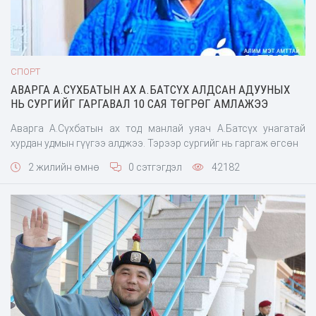
СПОРТ
АВАРГА А.СҮХБАТЫН АХ А.БАТСҮХ АЛДСАН АДУУНЫХ
НЬ СУРГИЙГ ГАРГАВАЛ 10 САЯ ТӨГРӨГ АМЛАЖЭЭ
Аварга А.Сүхбатын ах тод манлай уяач А.Батсүх унагатай
хурдан удмын гүүгээ алджээ. Тэрээр сургийг нь гаргаж өгсөн
2 жилийн өмнө
0 сэтгэгдэл
42182