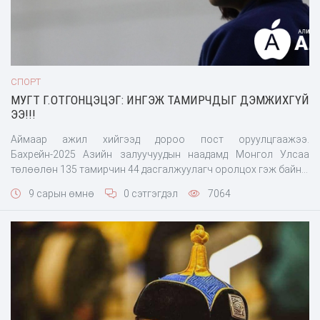
СПОРТ
МУГТ Г.ОТГОНЦЭЦЭГ: ИНГЭЖ ТАМИРЧДЫГ ДЭМЖИХГҮЙ
ЭЭ!!!
Аймаар ажил хийгээд дороо пост оруулцгаажээ.
Бахрейн-2025 Азийн залуучуудын наадамд Монгол Улсаа
төлөөлөн 135 тамирчин 44 дасгалжуулагч оролцох гэж байна.
Өнөөдөр тамирчдадаа баяр хүргэж амжилт хүсэхээр энэ
9 сарын өмнө
0 сэтгэгдэл
7064
удаагийн багийн ахлагч Тэргүүн шадар сайд Н.Учрал болон
ССАЖЗ-ийн сайд Ч.Ундрам нар төрийн ордон