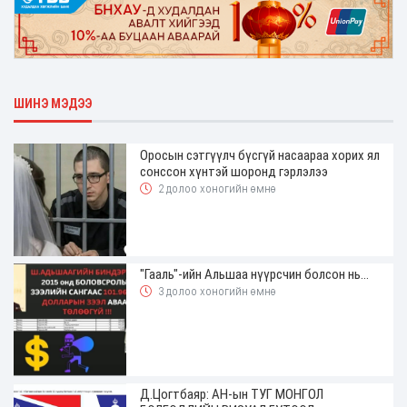
ШИНЭ МЭДЭЭ
Оросын сэтгүүлч бүсгүй насаараа хорих ял
сонссон хүнтэй шоронд гэрлэлээ
2 долоо хоногийн өмнө
"Гааль"-ийн Альшаа нүүрсчин болсон нь...
3 долоо хоногийн өмнө
Д.Цогтбаяр: АН-ын ТУГ МОНГОЛ