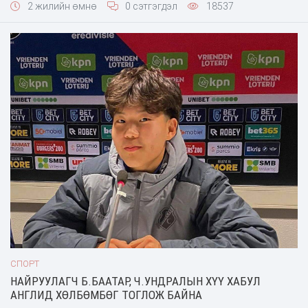
2 жилийн өмнө
0 сэтгэгдэл
18537
СПОРТ
НАЙРУУЛАГЧ Б.БААТАР, Ч.УНДРАЛЫН ХҮҮ ХАБУЛ
АНГЛИД ХӨЛБӨМБӨГ ТОГЛОЖ БАЙНА