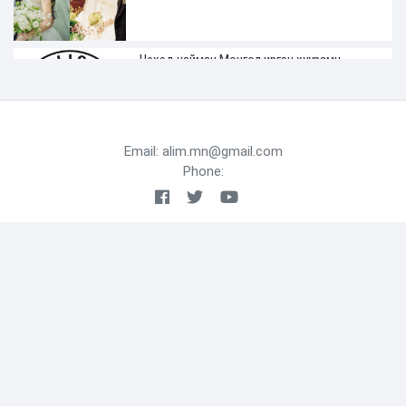
Чехэд найман Монгол иргэн хуурамч
жолооны үнэмлэхтэй явж байгаад
баригджээ
2 сарын өмнө
Email: alim.mn@gmail.com
Phone:
ХАН-УУЛ ДҮҮРГИЙН ДЭРГЭДЭХ
БАЙГУУЛЛАГУУДЫН УДИРДАХ АЖИЛТНЫ
ШУУРХАЙ ЗӨВЛӨГӨӨН ЗОХИОН
БАЙГУУЛАГДЛАА
2 сарын өмнө
ДҮҮРГИЙН НИЙТИЙН ЭЗЭМШЛИЙН
ГУДАМЖ, ЗАМ ТАЛБАЙН ЗАСВАР,
ШИНЭЧЛЭЛТИЙН АЖИЛ ҮРГЭЛЖИЛЖ БАЙНА
2 сарын өмнө