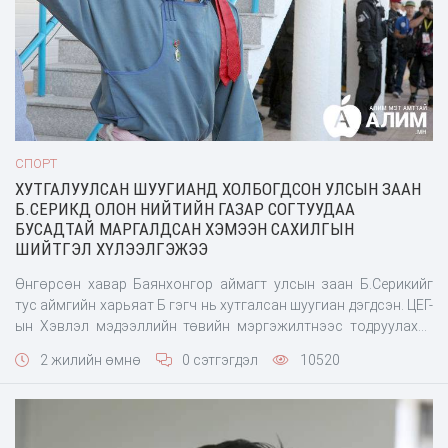
СПОРТ
ХУТГАЛУУЛСАН ШУУГИАНД ХОЛБОГДСОН УЛСЫН ЗААН
Б.СЕРИКД ОЛОН НИЙТИЙН ГАЗАР СОГТУУДАА
БУСАДТАЙ МАРГАЛДСАН ХЭМЭЭН САХИЛГЫН
ШИЙТГЭЛ ХҮЛЭЭЛГЭЖЭЭ
Өнгөрсөн хавар Баянхонгор аймагт улсын заан Б.Серикийг
тус аймгийн харьяат Б гэгч нь хутгалсан шуугиан дэгдсэн. ЦЕГ-
ын Хэвлэл мэдээллийн төвийн мэргэжилтнээс тодруулахад
“Ийм хэрэг гарсан нь үнэн. Баянхонгор аймгийн цагдаагийн
2 жилийн өмнө
0 сэтгэгдэл
10520
газарт эл хэргийг шалгаж байгаа. Бусдын эрүүл мэндэд
хохирол