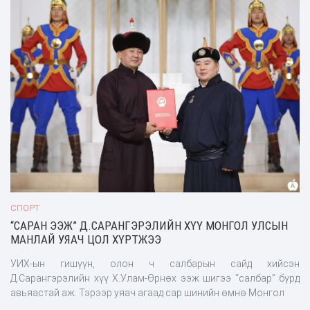
СПОРТ
“САРАН ЭЭЖ” Д.САРАНГЭРЭЛИЙН ХҮҮ МОНГОЛ УЛСЫН
МАНЛАЙ УЯАЧ ЦОЛ ХҮРТЖЭЭ
УИХ-ын гишүүн, олон ч салбарын сайд хийсэн
Д.Сарангэрэлийн хүү Х.Улам-Өрнөх ээж шигээ “салбар” бүрд
авьяастай аж. Тэрээр уяач агаад сар шинийн өмнө Монгол