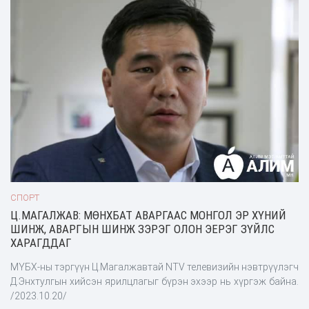
СПОРТ
Ц.МАГАЛЖАВ: МӨНХБАТ АВАРГААС МОНГОЛ ЭР ХҮНИЙ
ШИНЖ, АВАРГЫН ШИНЖ ЗЭРЭГ ОЛОН ЭЕРЭГ ЗҮЙЛС
ХАРАГДДАГ
МҮБХ-ны тэргүүн Ц.Магалжавтай NTV телевизийн нэвтрүүлэгч
Д.Энхтулгын хийсэн ярилцлагыг бүрэн эхээр нь хүргэж байна.
/2023.10.20/