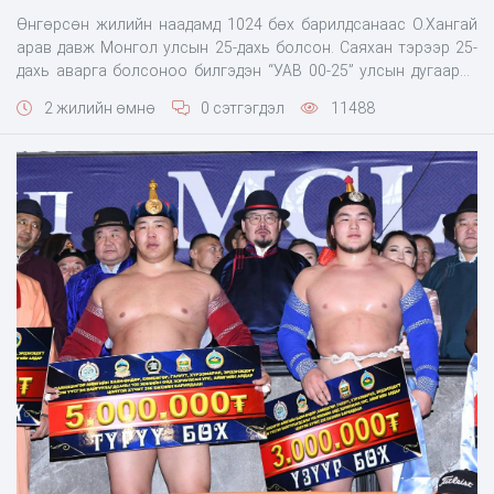
Өнгөрсөн жилийн наадамд 1024 бөх барилдсанаас О.Хангай
арав давж Монгол улсын 25-дахь болсон. Саяхан тэрээр 25-
дахь аварга болсоноо билгэдэн “УАВ 00-25” улсын дугаарыг
шинэхэн приусээр тулж авсан гэнэ.
2 жилийн өмнө
0 сэтгэгдэл
11488