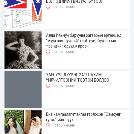
БЭЛГЭДЛИЙН ВИЗУАЛ БҮТЭЭЛ
1 сарын өмнө
Алла Ильчун барууны загварын ертөнцөд
“муур шиг нүдний” (cat-eye) будалтын
трендийг оруулж ирсэн
1 сарын өмнө
ХАН-УУЛ ДҮҮРЭГ 24/7 ЦАХИМ
ҮЙЛЧИЛГЭЭНИЙ ТӨВТЭЙ БОЛЛОО
1 сарын өмнө
Бие хамгаалагчтайгаа гэрлэсэн “Самсунг
гүнж”-ийн түүх
1 сарын өмнө