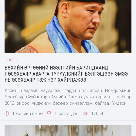
СПОРТ
БӨХИЙН ӨРГӨӨНИЙ НЭЭЛТИЙН БАРИЛДААНД
Г.ӨСӨХБАЯР АВАРГА ТҮРҮҮЛСНИЙГ БЭЛГЭШЭЭН ЭМЭЭ
НЬ ӨСӨХБАЯР ГЭЖ НЭР ХАЙРЛАЖЭЭ
Улсын наадамд үзүүрлэж, гарди цол авсан Нямдоржийн
Өсөхбаяр Сүхбаатар аймгийн Онгон сумын харьяат. Тэрбээр
2012 оноос үндэсний бөхөөр хичээллэж байгаа. Үндэсний
бөхийн өсвөрийн УАШТ-д 3 дараалж түрүүлсэн, залуучуудын
1 жилийн өмнө
0 сэтгэгдэл
17064
ангиллын УАШТ-д 1 түрүүлсэн амжилтт