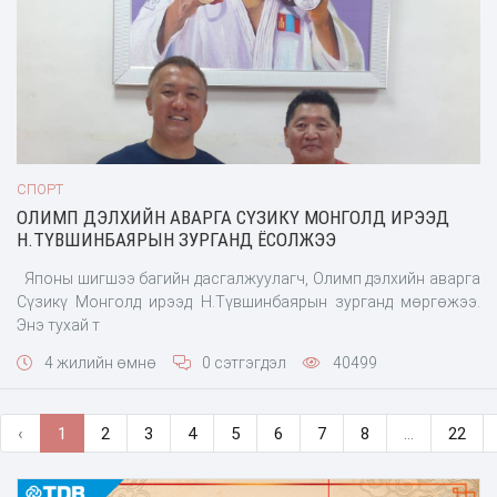
СПОРТ
ОЛИМП ДЭЛХИЙН АВАРГА СҮЗИКҮ МОНГОЛД ИРЭЭД
Н.ТҮВШИНБАЯРЫН ЗУРГАНД ЁСОЛЖЭЭ
Японы шигшээ багийн дасгалжуулагч, Олимп дэлхийн аварга
Сүзикү Монголд ирээд Н.Түвшинбаярын зурганд мөргөжээ.
Энэ тухай т
4 жилийн өмнө
0 сэтгэгдэл
40499
‹
1
2
3
4
5
6
7
8
...
22