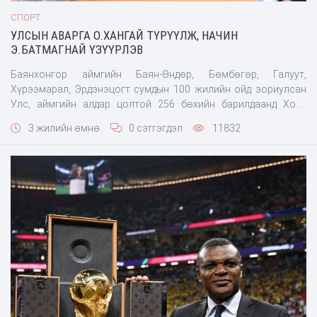
СПОРТ
УЛСЫН АВАРГА О.ХАНГАЙ ТҮРҮҮЛЖ, НАЧИН
Э.БАТМАГНАЙ ҮЗҮҮРЛЭВ
Баянхонгор аймгийн Баян-Өндөр, Бөмбөгөр, Галуут,
Хүрээмарал, Эрдэнэцогт сумдын 100 жилийн ойд зориулсан
Улс, аймгийн алдар цолтой 256 бөхийн барилдаанд Ховд
аймгийн Буянт сумын харьяат, Говь-Алтай аймгийн Жаргалан
3 жилийн өмнө
0 сэтгэгдэл
11832
сумын уугуул, “Аврагч” спорт хороо, “Од” групп, &ld