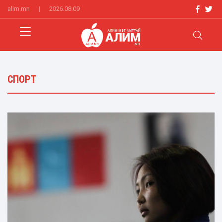
alim.mn
|
2026.08.09
СПОРТ