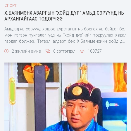
СПОРТ
Х.БАЯНМӨНХ АВАРГЫН “ХОЙД ДҮР” АМЬД СЭРҮҮНД НЬ
АРХАНГАЙГААС ТОДОРЧЭЭ
Амьдад нь сэрүүнд хөшөө дурсгалыг нь босгох нь байдаг бол
мөн гэгээн тунгалаг үед нь “хойд дүр”-ийг тодруулах явдал
гардаг болжээ. Тэгвэл алдарт бөх Х.Баянмөнхийн хойд дүр
Архангайгааас тодорчээ. Тус аймгийн Тариат сумын харьяат,
2 жилийн өмнө
0 сэтгэгдэл
180727
цэргийн заан Ө.Батсуурь нь их аваргатай царай зүс, бие
хаагаар усны дусал мэт адилхан нь бөхчүүд, бөх сонирхогчдыг
гайхуулж байна. Барилдааны өнгө