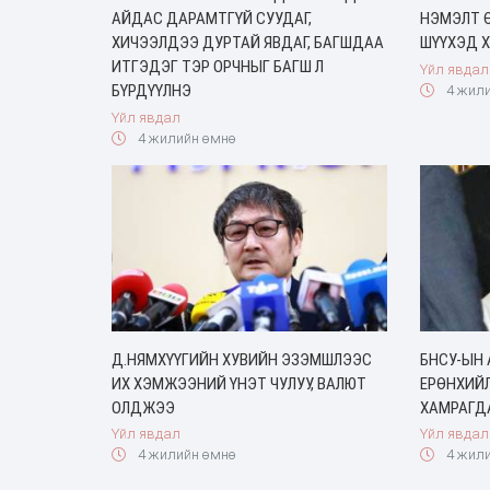
АЙДАС ДАРАМТГҮЙ СУУДАГ,
НЭМЭЛТ 
ХИЧЭЭЛДЭЭ ДУРТАЙ ЯВДАГ, БАГШДАА
ШҮҮХЭД Х
ИТГЭДЭГ ТЭР ОРЧНЫГ БАГШ Л
Үйл явдал
БҮРДҮҮЛНЭ
4 жили
Үйл явдал
4 жилийн өмнө
Д.НЯМХҮҮГИЙН ХУВИЙН ЭЗЭМШЛЭЭС
БНСУ-ЫН
ИХ ХЭМЖЭЭНИЙ ҮНЭТ ЧУЛУУ, ВАЛЮТ
ЕРӨНХИЙЛ
ОЛДЖЭЭ
ХАМРАГД
Үйл явдал
Үйл явдал
4 жилийн өмнө
4 жили