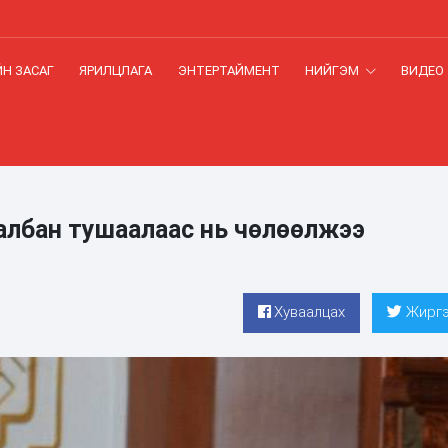
Н ЗАСАГ
ЯРИЛЦЛАГА
ЭНТЕРТАЙМЕНТ
НИЙГЭМ
ВИДЕО
 албан тушаалаас нь чөлөөлжээ
Хуваалцах
Жиргэ