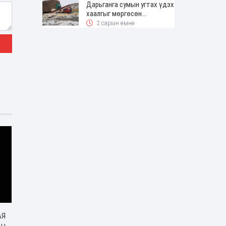
Дарьганга сумын угтах үдэх
хаалгыг мөргөсөн
жолоочоос 150 сая төгрөг
2 сарын өмнө
нэхэмжилжээ
АЯ