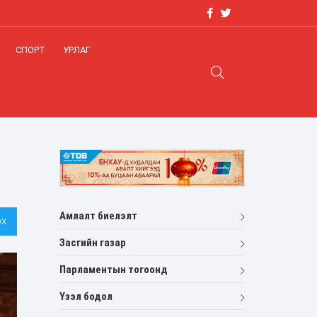
СПОРТ
УРЛАГ
Амлалт биелэлт
х
Засгийн газар
Парламентын тогоонд
Үзэл бодол