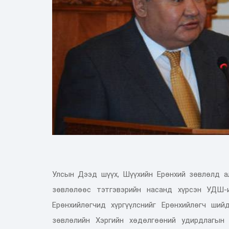
Улсын Дээд шүүх, Шүүхийн Ерөнхий зөвлөлд а
зөвлөлөөс тэтгэвэрийн насанд хүрсэн УДШ-
Ерөнхийлөгчид хүргүүлснийг Ерөнхийлөгч ши
зөвлөлийн Хэргийн хөдөлгөөний удирдлагын 