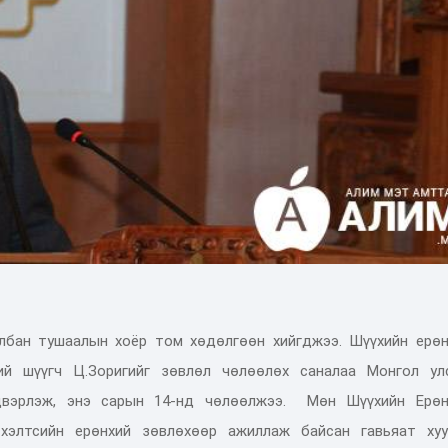
лбан тушаалын хоёр том хөдөлгөөн хийгджээ. Шүүхийн ерөн
ий шүүгч Ц.Зоригийг зөвлөл чөлөөлөх саналаа Монгол ул
йдвэрлэж, энэ сарын 14-нд чөлөөлжээ. Мөн Шүүхийн Ерөн
хэлтсийн ерөнхий зөвлөхөөр ажиллаж байсан гавьяат хуу