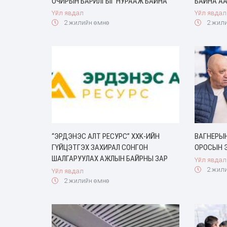
ОЧИРЫН БАРИЛГЫГ НУРААЖ БАЙНА
БАЙНА А
Үйл явдал
Үйл явдал
2 жилийн өмнө
2 жили
“ЭРДЭНЭС АЛТ РЕСУРС” ХХK-ИЙН
ВАГНЕРЫ
ГҮЙЦЭТГЭХ ЗАХИРАЛ СОНГОН
ОРОСЫН 
ШАЛГАРУУЛАХ АЖЛЫН БАЙРНЫ ЗАР
Үйл явдал
2 жили
Үйл явдал
2 жилийн өмнө