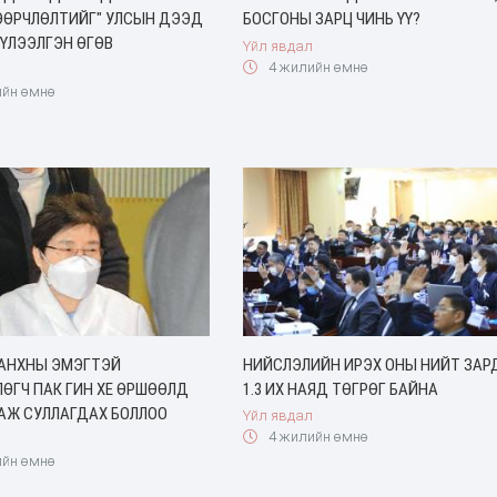
ӨӨРЧЛӨЛТИЙГ" УЛСЫН ДЭЭД
БОСГОНЫ ЗАРЦ ЧИНЬ ҮҮ?
ҮЛЭЭЛГЭН ӨГӨВ
Үйл явдал
4 жилийн өмнө
йн өмнө
 АНХНЫ ЭМЭГТЭЙ
НИЙСЛЭЛИЙН ИРЭХ ОНЫ НИЙТ ЗАР
ӨГЧ ПАК ГИН ХЕ ӨРШӨӨЛД
1.3 ИХ НАЯД ТӨГРӨГ БАЙНА
АЖ СУЛЛАГДАХ БОЛЛОО
Үйл явдал
4 жилийн өмнө
йн өмнө