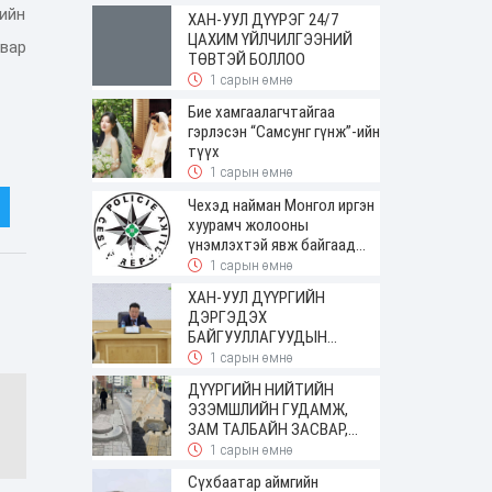
ирсэн
хийн
ХАН-УУЛ ДҮҮРЭГ 24/7
ЦАХИМ ҮЙЛЧИЛГЭЭНИЙ
вар
ТӨВТЭЙ БОЛЛОО
1 сарын өмнө
Бие хамгаалагчтайгаа
гэрлэсэн “Самсунг гүнж”-ийн
түүх
1 сарын өмнө
Чехэд найман Монгол иргэн
хуурамч жолооны
үнэмлэхтэй явж байгаад
баригджээ
1 сарын өмнө
ХАН-УУЛ ДҮҮРГИЙН
ДЭРГЭДЭХ
БАЙГУУЛЛАГУУДЫН
УДИРДАХ АЖИЛТНЫ
1 сарын өмнө
ШУУРХАЙ ЗӨВЛӨГӨӨН
ДҮҮРГИЙН НИЙТИЙН
ЗОХИОН БАЙГУУЛАГДЛАА
ЭЗЭМШЛИЙН ГУДАМЖ,
ЗАМ ТАЛБАЙН ЗАСВАР,
ШИНЭЧЛЭЛТИЙН АЖИЛ
1 сарын өмнө
ҮРГЭЛЖИЛЖ БАЙНА
Сүхбаатар аймгийн