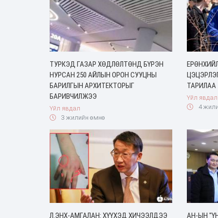
ТУРКЭД ГАЗАР ХӨДЛӨЛТӨНД БҮРЭН
ЕРӨНХИЙЛ
НУРСАН 250 АЙЛЫН ОРОН СУУЦНЫ
ЦЭЦЭРЛЭ
БАРИЛГЫН АРХИТЕКТОРЫГ
ТАРИЛАА
БАРИВЧИЛЖЭЭ
Үйл явдал
4 жили
Үйл явдал
3 жилийн өмнө
Л.ЭНХ-АМГАЛАН: ХҮҮХЭД ХИЧЭЭЛДЭЭ
АН-ЫН "