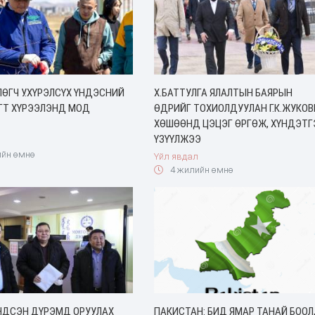
ӨГЧ У.ХҮРЭЛСҮХ ҮНДЭСНИЙ
Х.БАТТУЛГА ЯЛАЛТЫН БАЯРЫН
ГТ ХҮРЭЭЛЭНД МОД
ӨДРИЙГ ТОХИОЛДУУЛАН Г.К.ЖУКО
ХӨШӨӨНД ЦЭЦЭГ ӨРГӨЖ, ХҮНДЭТГ
ҮЗҮҮЛЖЭЭ
йн өмнө
Үйл явдал
4 жилийн өмнө
ҮНДСЭН ДҮРЭМД ОРУУЛАХ
ПАКИСТАН: БИД ЯМАР ТАНАЙ БООЛ