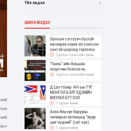
Үйл явдал
ШИНЭ МЭДЭЭ
Оросын сэтгүүлч бүсгүй
насаараа хорих ял сонссон
хүнтэй шоронд гэрлэлээ
2 долоо хоногийн өмнө
"Гааль"-ийн Альшаа
нүүрсчин болсон нь...
3 долоо хоногийн өмнө
Д.Цогтбаяр: АН-ын ТУГ
МОНГОЛ БЭЛГЭДЛИЙН
ВИЗУАЛ БҮТЭЭЛ
хий
1 сарын өмнө
сын
Алла Ильчун барууны
загварын ертөнцөд “муур
хий
шиг нүдний” (cat-eye)
льч
будалтын трендийг оруулж
1 сарын өмнө