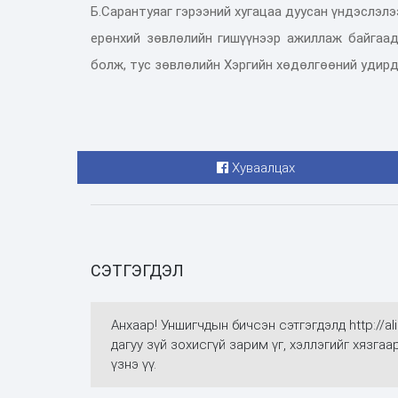
Б.Сарантуяаг гэрээний хугацаа дуусан үндэслэл
ерөнхий зөвлөлийн гишүүнээр ажиллаж байгаад
болж, тус зөвлөлийн Хэргийн хөдөлгөөний удир
Хуваалцах
СЭТГЭГДЭЛ
Анхаар! Уншигчдын бичсэн сэтгэгдэлд http://
дагуу зүй зохисгүй зарим үг, хэллэгийг хязга
үзнэ үү.