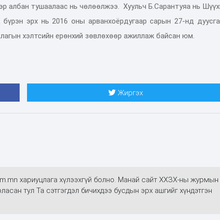
ээр албан тушаалаас нь чөлөөлжээ. Хуульч Б.Сарантуяа нь Шүү
 бүрэн эрх нь 2016 оны арванхоёрдугаар сарын 27-нд дуусга
длагын хэлтсийн ерөнхий зөвлөхөөр ажиллаж байсан юм.
Жиргэх
alim.mn хариуцлага хүлээхгүй болно. Манай сайт ХХЗХ-ны журмын
арласан тул Та сэтгэгдэл бичихдээ бусдын эрх ашгийг хүндэтгэн