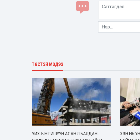
ТӨСТЭЙ МЭДЭЭ
УИХ-ЫН ГИШҮҮН АСАН Л.БАЛДАН-
ХЭН НЬ Ү