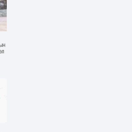
ВЫН
ЭЛ
,