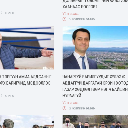
А
ДОЛЛАРЫГ “ГОЛОМТ”-ЫН БАЯСГАЛ
ХААНААС БОСГОВ?
йн өмнө
Үйл явдал
2 жилийн өмнө
Н ТЭРГҮҮН АМИА АЛДСАНЫГ
ЧАНАРГҮЙ БАРИЛГУУДЫГ ХҮЛЭЭЖ
ЭРХ БАРИГЧИД МЭДЭЭЛЛЭЭ
АВДАГГҮЙ ДАРГАТАЙ ЭРЗИН ХОТО
ГАЗАР ХӨДЛӨЛТӨӨР НЭГ Ч БАЙШИН
НУРААГҮЙ
йн өмнө
Үйл явдал
3 жилийн өмнө