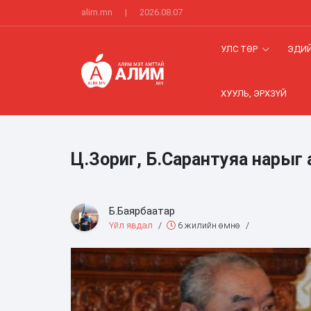
alim.mn
|
2026.08.07
УЛС ТӨР
ЭДИЙ
ХУУЛЬ, ЭРХЗҮЙ
Ц.Зориг, Б.Сарантуяа нарыг
Б.Баярбаатар
Үйл явдал
/
6 жилийн өмнө
/