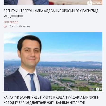
ВАГНЕРЫН ТЭРГҮҮН АМИА АЛДСАНЫГ ОРОСЫН ЭРХ БАРИГЧИД
МЭДЭЭЛЛЭЭ
Үйл явдал
2 жилийн өмнө
ЧАНАРГҮЙ БАРИЛГУУДЫГ ХҮЛЭЭЖ АВДАГГҮЙ ДАРГАТАЙ ЭРЗИН
ХОТОД ГАЗАР ХӨДЛӨЛТӨӨР НЭГ Ч БАЙШИН НУРААГҮЙ