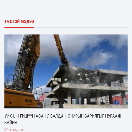
ТӨСТЭЙ МЭДЭЭ
УИХ-ЫН ГИШҮҮН АСАН Л.БАЛДАН-ОЧИРЫН БАРИЛГЫГ НУРААЖ
БАЙНА
Үйл явдал