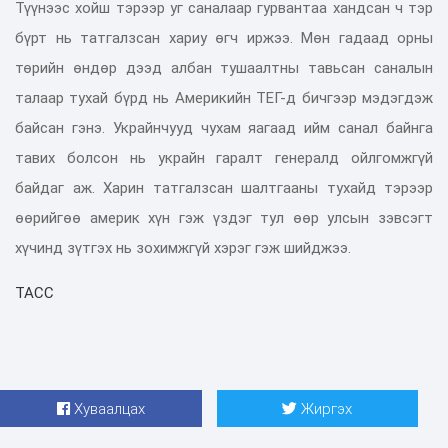
Түүнээс хойш тэрээр уг саналаар гурвантаа хандсан ч тэр
бүрт нь татгалзсан хариу өгч иржээ. Мөн гадаад орны
төрийн өндөр дээд албан тушаалтны тавьсан саналын
талаар тухай бүрд нь Америкийн ТЕГ-д бичгээр мэдэгдэж
байсан гэнэ. Украйнчууд чухам яагаад ийм санал байнга
тавих болсон нь украйн гаралт генералд ойлгомжгүй
байдаг аж. Харин татгалзсан шалтгааны тухайд тэрээр
өөрийгөө америк хүн гэж үздэг тул өөр улсын зэвсэгт
хүчинд зүтгэх нь зохимжгүй хэрэг гэж шийджээ.
ТАСС
Хуваалцах
Жиргэх