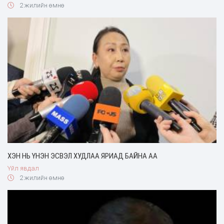
2 жилийн өмнө
ХЭН НЬ ҮНЭН ЭСВЭЛ ХУДЛАА ЯРИАД БАЙНА АА
Үйл явдал
2 жилийн өмнө