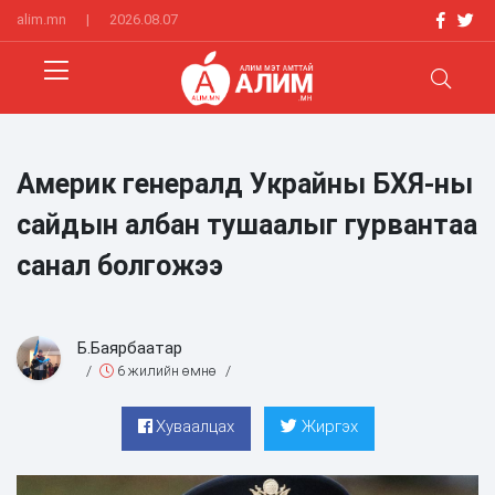
alim.mn
|
2026.08.07
Америк генералд Украйны БХЯ-ны
сайдын албан тушаалыг гурвантаа
санал болгожээ
Б.Баярбаатар
/
6 жилийн өмнө
/
Хуваалцах
Жиргэх