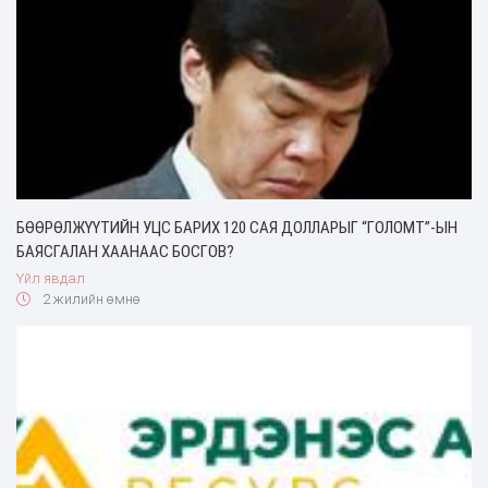
БӨӨРӨЛЖҮҮТИЙН УЦС БАРИХ 120 САЯ ДОЛЛАРЫГ “ГОЛОМТ”-ЫН
БАЯСГАЛАН ХААНААС БОСГОВ?
Үйл явдал
2 жилийн өмнө