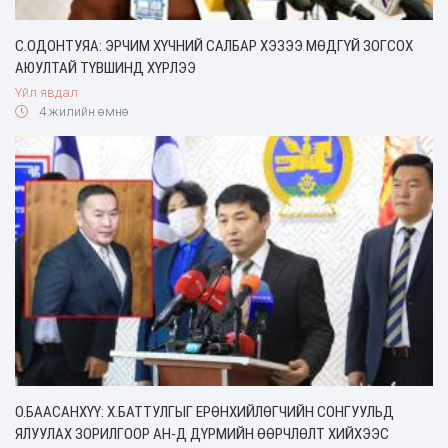
С.ОДОНТУЯА: ЭРЧИМ ХҮЧНИЙ САЛБАР ХЭЗЭЭ МӨДГҮЙ ЗОГСОХ
АЮУЛТАЙ ТҮВШИНД ХҮРЛЭЭ
Үйл явдал
4 жилийн өмнө
О.БААСАНХҮҮ: Х.БАТТУЛГЫГ ЕРӨНХИЙЛӨГЧИЙН СОНГУУЛЬД
ЯЛУУЛАХ ЗОРИЛГООР АН-Д ДҮРМИЙН ӨӨРЧЛӨЛТ ХИЙХЭЭС