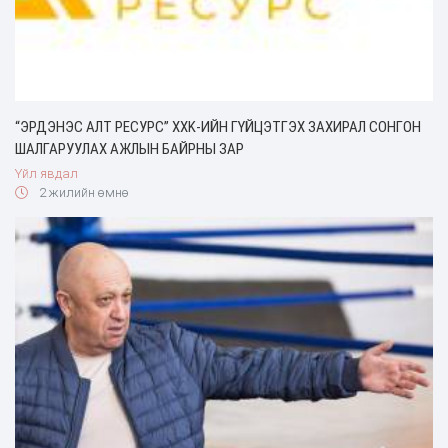
“ЭРДЭНЭС АЛТ РЕСУРС” ХХK-ИЙН ГҮЙЦЭТГЭХ ЗАХИРАЛ СОНГОН
ШАЛГАРУУЛАХ АЖЛЫН БАЙРНЫ ЗАР
Үйл явдал
2 жилийн өмнө