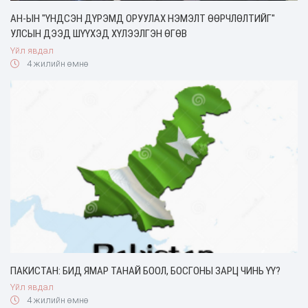
АН-ЫН "ҮНДСЭН ДҮРЭМД ОРУУЛАХ НЭМЭЛТ ӨӨРЧЛӨЛТИЙГ"
УЛСЫН ДЭЭД ШҮҮХЭД ХҮЛЭЭЛГЭН ӨГӨВ
Үйл явдал
4 жилийн өмнө
ПАКИСТАН: БИД ЯМАР ТАНАЙ БООЛ, БОСГОНЫ ЗАРЦ ЧИНЬ ҮҮ?
Үйл явдал
4 жилийн өмнө