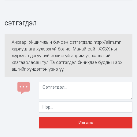
СЭТГЭГДЭЛ
Анхаар! Уншигчдын бичсэн сэтгэгдэлд http://alim.mn
хариуцлага хүлээхгүй болно. Манай сайт ХХЗХ-ны
журмын дагуу зүй зохисгүй зарим үг, хэллэгийг
хязгаарласан тул Та сэтгэгдэл бичихдээ бусдын эрх
ашгийг хүндэтгэн үзнэ үү.