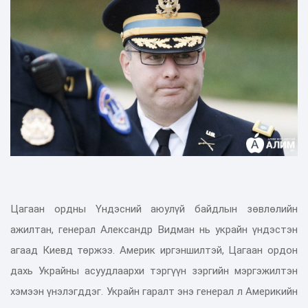
Цагаан ордны Үндэсний аюулүй байдлын зөвлөлийн
ажилтан, генерал Александр Видман нь украйн үндэстэн
агаад Киевд төржээ. Америк иргэншилтэй, Цагаан ордон
дахь Украйны асуудлаархи тэргүүн зэргийн мэргэжилтэн
хэмээн үнэлэгддэг. Украйн гаралт энэ генерал л Америкийн