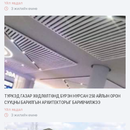
Үйл явдал
3 жилийн өмнө
ТУРКЭД ГАЗАР ХӨДЛӨЛТӨНД БҮРЭН НУРСАН 250 АЙЛЫН ОРОН
СУУЦНЫ БАРИЛГЫН АРХИТЕКТОРЫГ БАРИВЧИЛЖЭЭ
Үйл явдал
3 жилийн өмнө