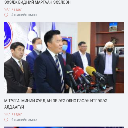
ЭХЭЛЖ БИДНИЙ МАРГААН ЭХЭЛСЭН
Үйл явдал
4 жилийн өмнө
М.ТУЛГА: МИНИЙ ХУВД АН ЭВ ЭЕЭ ОЛНО ГЭСЭН ИТГЭЛЭЭ
АЛДААГҮЙ
Үйл явдал
4 жилийн өмнө