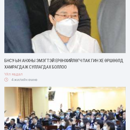
БНСУ-ЫН АНХНЫ ЭМЭГТЭЙ ЕРӨНХИЙЛӨГЧ ПАК ГИН ХЕ ӨРШӨӨЛД
ХАМРАГДАЖ СУЛЛАГДАХ БОЛЛОО
Үйл явдал
4 жилийн өмнө