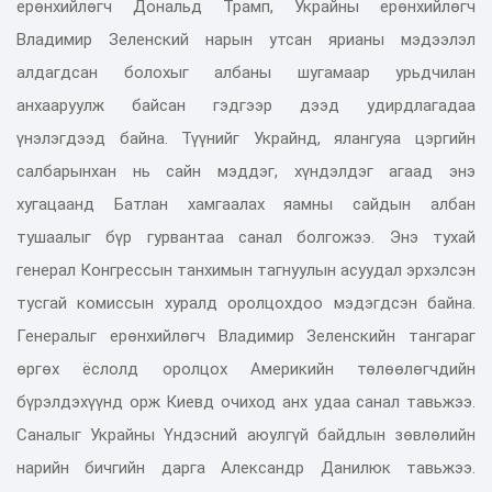
ерөнхийлөгч Дональд Трамп, Украйны ерөнхийлөгч
Владимир Зеленский нарын утсан ярианы мэдээлэл
алдагдсан болохыг албаны шугамаар урьдчилан
анхааруулж байсан гэдгээр дээд удирдлагадаа
үнэлэгдээд байна. Түүнийг Украйнд, ялангуяа цэргийн
салбарынхан нь сайн мэддэг, хүндэлдэг агаад энэ
хугацаанд Батлан хамгаалах яамны сайдын албан
тушаалыг бүр гурвантаа санал болгожээ. Энэ тухай
генерал Конгрессын танхимын тагнуулын асуудал эрхэлсэн
тусгай комиссын хуралд оролцохдоо мэдэгдсэн байна.
Генералыг ерөнхийлөгч Владимир Зеленскийн тангараг
өргөх ёслолд оролцох Америкийн төлөөлөгчдийн
бүрэлдэхүүнд орж Киевд очиход анх удаа санал тавьжээ.
Саналыг Украйны Үндэсний аюулгүй байдлын зөвлөлийн
нарийн бичгийн дарга Александр Данилюк тавьжээ.