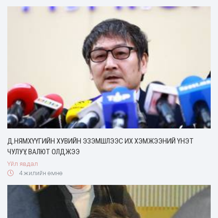
Д.НЯМХҮҮГИЙН ХУВИЙН ЭЗЭМШЛЭЭС ИХ ХЭМЖЭЭНИЙ ҮНЭТ
ЧУЛУУ, ВАЛЮТ ОЛДЖЭЭ
Үйл явдал
4 жилийн өмнө