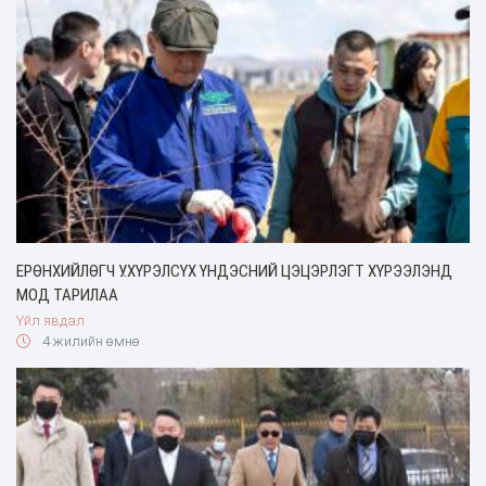
ЕРӨНХИЙЛӨГЧ У.ХҮРЭЛСҮХ ҮНДЭСНИЙ ЦЭЦЭРЛЭГТ ХҮРЭЭЛЭНД
МОД ТАРИЛАА
Үйл явдал
4 жилийн өмнө