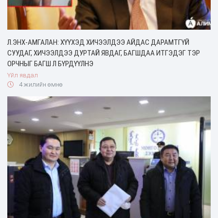
Л.ЭНХ-АМГАЛАН: ХҮҮХЭД ХИЧЭЭЛДЭЭ АЙДАС ДАРАМТГҮЙ
СУУДАГ, ХИЧЭЭЛДЭЭ ДУРТАЙ ЯВДАГ, БАГШДАА ИТГЭДЭГ ТЭР
ОРЧНЫГ БАГШ Л БҮРДҮҮЛНЭ
Үйл явдал
4 жилийн өмнө