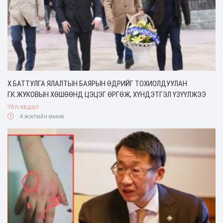
Х.БАТТУЛГА ЯЛАЛТЫН БАЯРЫН ӨДРИЙГ ТОХИОЛДУУЛАН
Г.К.ЖУКОВЫН ХӨШӨӨНД ЦЭЦЭГ ӨРГӨЖ, ХҮНДЭТГЭЛ ҮЗҮҮЛЖЭЭ
Үйл явдал
4 жилийн өмнө