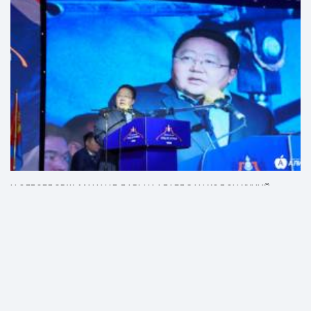
Ц.ЭЛБЭГДОРЖ: МАНАНД БАРЬЦААЛАГДСАН ХЭДЭН ХҮНИЙ
ТӨЛӨӨ ХЭЛМЭГДЭЖ БОЛОХГҮЙ
Үйл явдал
4 жилийн өмнө