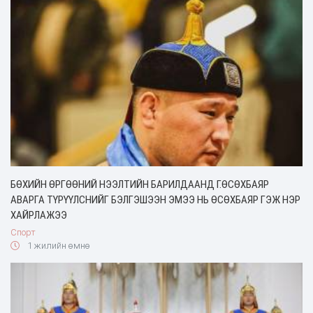
БӨХИЙН ӨРГӨӨНИЙ НЭЭЛТИЙН БАРИЛДААНД Г.ӨСӨХБАЯР
АВАРГА ТҮРҮҮЛСНИЙГ БЭЛГЭШЭЭН ЭМЭЭ НЬ ӨСӨХБАЯР ГЭЖ НЭР
ХАЙРЛАЖЭЭ
Спорт
1 жилийн өмнө