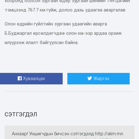
хооронд болсон зургаан өдөр зургаан шөнийн 144 цагийн
тэмцээнд 767.7 км гүйж, долоо дахь удаагаа аваргалав.
Олон өдрийн гүйлтийн зургаан удаагийн аварга
Б.Буджаргал өрсөлдөгчдөө олон км-ээр ардаа орхиж
илүүрхэж ялалт байгуулсан байна.
Хуваалцах
Жиргэх
СЭТГЭГДЭЛ
Анхаар! Уншигчдын бичсэн сэтгэгдэлд http://alim.mn