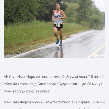
АНУ-ын Нью-Йорк хотноо зохион байгуулагдсан “10 miles”
гүйлтийн тэмцээнд Бямбаагийн Буджаргал 1 цаг 06 минут
гүйж тэргүүн байр эзэлжээ.
Мөн Нью Жерси мужийн Агуста хотноо энэ сарын 10-16-ны