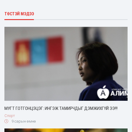
ТӨСТЭЙ МЭДЭЭ
МУГТ Г.ОТГОНЦЭЦЭГ: ИНГЭЖ ТАМИРЧДЫГ ДЭМЖИХГҮЙ ЭЭ!!!
Спорт
9 сарын өмнө