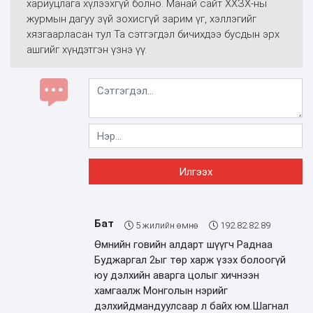
хариуцлага хүлээхгүй болно. Манай сайт ХХЗХ-ны
журмын дагуу зүй зохисгүй зарим үг, хэллэгийг
хязгаарласан тул Та сэтгэгдэл бичихдээ бусдын эрх
ашгийг хүндэтгэн үзнэ үү.
Бат
5 жилийн өмнө
192.82.82.89
Өмнийн говийн алдарт шүүгч Раднаа
Буджаргал 2ыг төр харж үзэх болоогүй
юу дэлхийн аварга цолыг хичнээн
хамгаалж Монголын нэрийг
дэлхийдмандуулсаар л байх юм.Шагнал