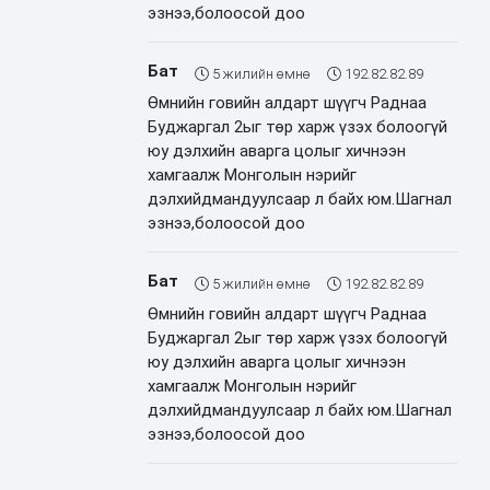
эзнээ,болоосой доо
Бат
5 жилийн өмнө
192.82.82.89
Өмнийн говийн алдарт шүүгч Раднаа
Буджаргал 2ыг төр харж үзэх болоогүй
юу дэлхийн аварга цолыг хичнээн
хамгаалж Монголын нэрийг
дэлхийдмандуулсаар л байх юм.Шагнал
эзнээ,болоосой доо
Бат
5 жилийн өмнө
192.82.82.89
Өмнийн говийн алдарт шүүгч Раднаа
Буджаргал 2ыг төр харж үзэх болоогүй
юу дэлхийн аварга цолыг хичнээн
хамгаалж Монголын нэрийг
дэлхийдмандуулсаар л байх юм.Шагнал
эзнээ,болоосой доо