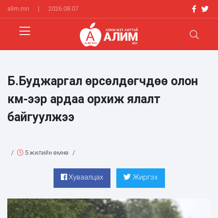
alim.mn
|
2026.08.07
Б.Буджаргал өрсөлдөгчдөө олон
км-ээр ардаа орхиж ялалт
байгуулжээ
/
5 жилийн өмнө
/
Хуваалцах
Жиргэх