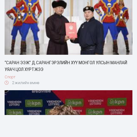
“САРАН ЭЭЖ” Д.САРАНГЭРЭЛИЙН ХҮҮ МОНГОЛ УЛСЫН МАНЛАЙ
УЯАЧ ЦОЛ ХҮРТЖЭЭ
Спорт
2 жилийн өмнө