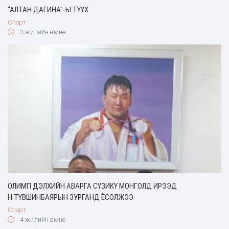
"АЛТАН ДАГИНА"-Ы ТҮҮХ
Спорт
3 жилийн өмнө
ОЛИМП ДЭЛХИЙН АВАРГА СҮЗИКҮ МОНГОЛД ИРЭЭД
Н.ТҮВШИНБАЯРЫН ЗУРГАНД ЁСОЛЖЭЭ
Спорт
4 жилийн өмнө