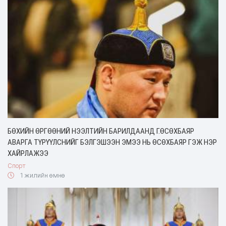
БӨХИЙН ӨРГӨӨНИЙ НЭЭЛТИЙН БАРИЛДААНД Г.ӨСӨХБАЯР
АВАРГА ТҮРҮҮЛСНИЙГ БЭЛГЭШЭЭН ЭМЭЭ НЬ ӨСӨХБАЯР ГЭЖ НЭР
ХАЙРЛАЖЭЭ
Спорт
1 жилийн өмнө