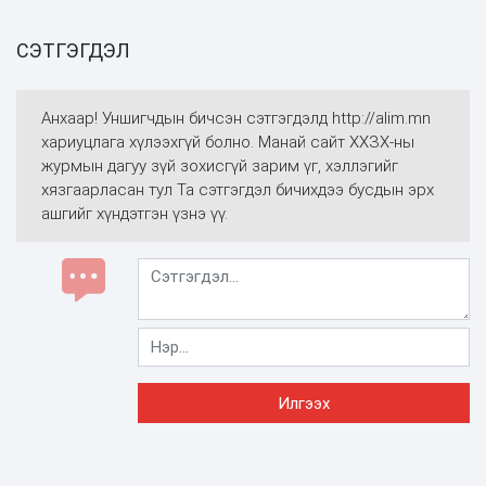
СЭТГЭГДЭЛ
Анхаар! Уншигчдын бичсэн сэтгэгдэлд http://alim.mn
хариуцлага хүлээхгүй болно. Манай сайт ХХЗХ-ны
журмын дагуу зүй зохисгүй зарим үг, хэллэгийг
хязгаарласан тул Та сэтгэгдэл бичихдээ бусдын эрх
ашгийг хүндэтгэн үзнэ үү.