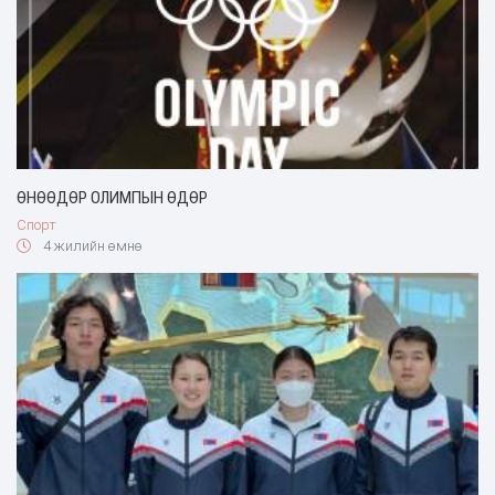
ӨНӨӨДӨР ОЛИМПЫН ӨДӨР
Спорт
4 жилийн өмнө