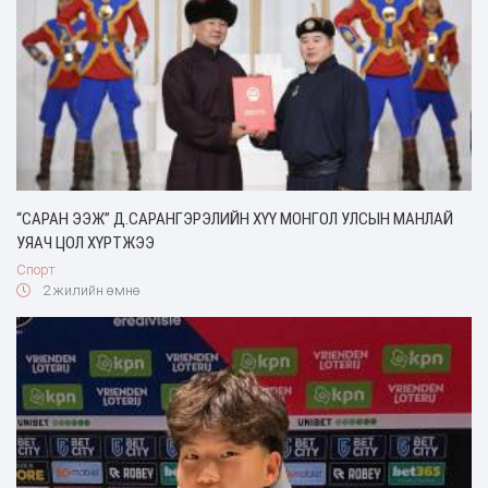
“САРАН ЭЭЖ” Д.САРАНГЭРЭЛИЙН ХҮҮ МОНГОЛ УЛСЫН МАНЛАЙ
УЯАЧ ЦОЛ ХҮРТЖЭЭ
Спорт
2 жилийн өмнө