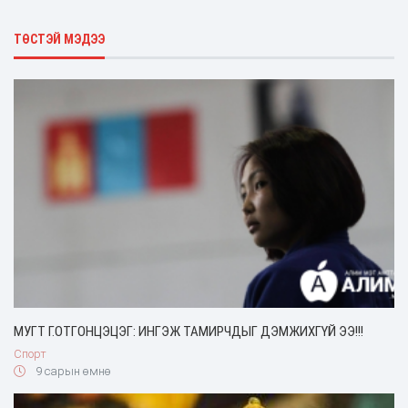
ТӨСТЭЙ МЭДЭЭ
МУГТ Г.ОТГОНЦЭЦЭГ: ИНГЭЖ ТАМИРЧДЫГ ДЭМЖИХГҮЙ ЭЭ!!!
Спорт
9 сарын өмнө