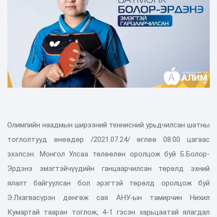
Олимпийн наадмын ширээний теннисний урьдчилсан шатны
тоглолтууд өнөөдөр /2021.07.24/ өглөө 08:00 цагаас
эхэлсэн. Монгол Улсаа төлөөлөн оролцож буй Б.Болор-
Эрдэнэ эмэгтэйчүүдийн ганцаарчилсан төрөлд эхний
ялалт байгуулсан бол эрэгтэй төрөлд оролцож буй
Э.Лхагвасүрэн дөнгөж сая АНУ-ын тамирчин Нихил
Кумартай тааран тоглож, 4-1 гэсэн харьцаатай ялагдал