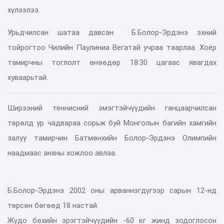
хүлээлээ.
Урьдчилсан шатаа давсан Б.Болор-Эрдэнэ эхний
тойрогтоо Чилийн Паулиниа Вегатай учраа таарлаа. Хоёр
тамирчны тоглолт өнөөдөр 18:30 цагаас явагдах
хуваарьтай.
Ширээний теннисний эмэгтэйчүүдийн ганцаарчилсан
төрөлд ур чадвараа сорьж буй Монголын багийн хамгийн
залуу тамирчин Батмөнхийн Болор-Эрдэнэ Олимпийн
наадмаас анхны хожлоо авлаа.
Б.Болор-Эрдэнэ 2002 оны арваннэгдүгээр сарын 12-нд
төрсөн бөгөөд 18 настай.
Жүдо бөхийн эрэгтэйчүүдийн -60 кг жинд зодоглосон