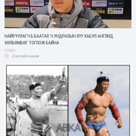
НАЙРУУЛАГЧ Б.БААТАР, Ч.УНДРАЛЫН ХҮҮ ХАБУЛ АНГЛИД
ХӨЛБӨМБӨГ ТОГЛОЖ БАЙНА
Спорт
2 жилийн өмнө