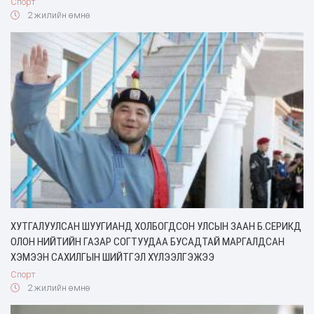
Спорт
2 жилийн өмнө
ХУТГАЛУУЛСАН ШУУГИАНД ХОЛБОГДСОН УЛСЫН ЗААН Б.СЕРИКД
ОЛОН НИЙТИЙН ГАЗАР СОГТУУДАА БУСАДТАЙ МАРГАЛДСАН
ХЭМЭЭН САХИЛГЫН ШИЙТГЭЛ ХҮЛЭЭЛГЭЖЭЭ
Спорт
2 жилийн өмнө