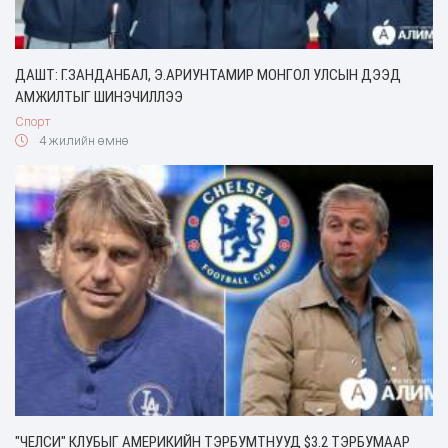
ДАШТ: Г.ЗАНДАНБАЛ, Э.АРИУНТАМИР МОНГОЛ УЛСЫН ДЭЭД
АМЖИЛТЫГ ШИНЭЧИЛЛЭЭ
Спорт
4 жилийн өмнө
"ЧЕЛСИ" КЛУБЫГ АМЕРИКИЙН ТЭРБУМТНУУД $3.2 ТЭРБУМААР