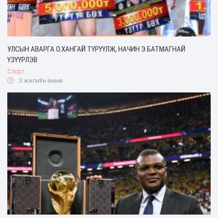
УЛСЫН АВАРГА О.ХАНГАЙ ТҮРҮҮЛЖ, НАЧИН Э.БАТМАГНАЙ
ҮЗҮҮРЛЭВ
Спорт
3 жилийн өмнө