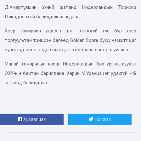
Д.Амартүвшин эхний шатанд Нидерландын Торникэ
Цякадоеатай барилдаж ялагдлаа.
Хоёр тамирчин үндсэн цагт оноогүй тус бүр хоёр
торгуультай тэнцсэн бөгөөд Golden Score буюу нэмэлт цаг
сунгахад оноо алдан ялагдаж тэмцээнээ өндөрлүүллээ.
Манай тамирчныг ялсан Нидерландын бөх үргэлжлүүлэн
ОХУ-ын бөхтэй барилдана. Харин М.Уранцэцэг удахгүй -48
кг жинд барилдана.
Хуваалцах
Жиргэх