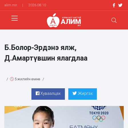
alim.mn
|
2026.08.10
Б.Болор-Эрдэнэ ялж,
Д.Амартүвшин ялагдлаа
/
5 жилийн өмнө
/
Хуваалцах
Жиргэх