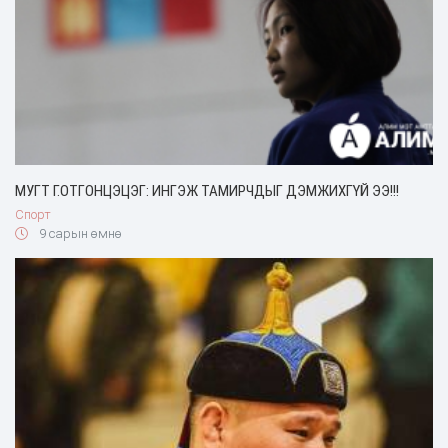
МУГТ Г.ОТГОНЦЭЦЭГ: ИНГЭЖ ТАМИРЧДЫГ ДЭМЖИХГҮЙ ЭЭ!!!
Спорт
9 сарын өмнө