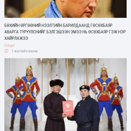
БӨХИЙН ӨРГӨӨНИЙ НЭЭЛТИЙН БАРИЛДААНД Г.ӨСӨХБАЯР
АВАРГА ТҮРҮҮЛСНИЙГ БЭЛГЭШЭЭН ЭМЭЭ НЬ ӨСӨХБАЯР ГЭЖ НЭР
ХАЙРЛАЖЭЭ
Спорт
1 жилийн өмнө