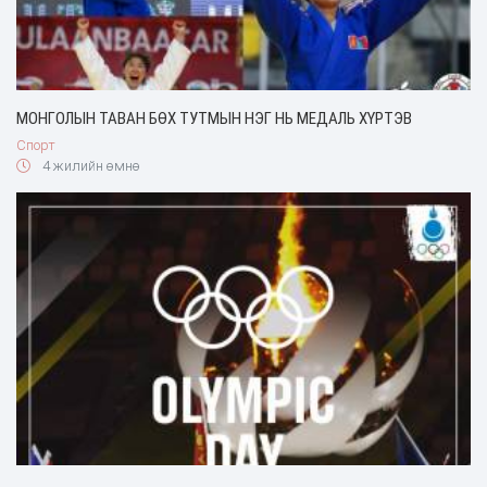
МОНГОЛЫН ТАВАН БӨХ ТУТМЫН НЭГ НЬ МЕДАЛЬ ХҮРТЭВ
Спорт
4 жилийн өмнө