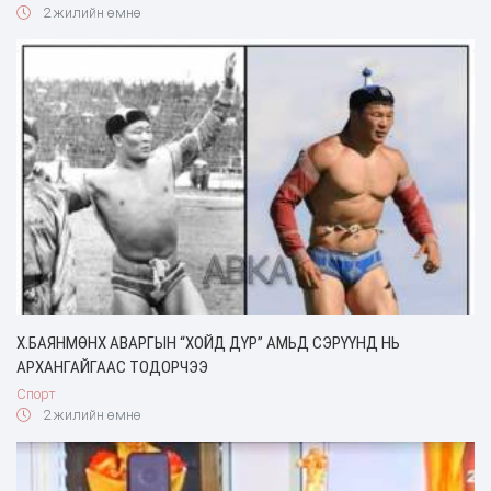
2 жилийн өмнө
Х.БАЯНМӨНХ АВАРГЫН “ХОЙД ДҮР” АМЬД СЭРҮҮНД НЬ
АРХАНГАЙГААС ТОДОРЧЭЭ
Спорт
2 жилийн өмнө