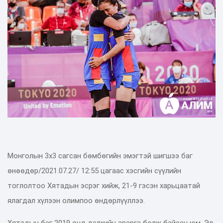
Монголын 3х3 сагсан бөмбөгийн эмэгтэй шигшээ баг
өнөөдөр/2021.07.27/ 12:55 цагаас хэсгийн сүүлийн
тоглолтоо Хятадын эсрэг хийж, 21-9 гэсэн харьцаатай
ялагдал хүлээн олимпоо өндөрлүүллээ.
Хятадын баг 2019 онд дэлхийн аварга болж байсан юм. Эл