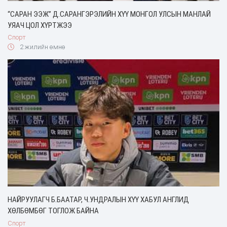
“САРАН ЭЭЖ” Д.САРАНГЭРЭЛИЙН ХҮҮ МОНГОЛ УЛСЫН МАНЛАЙ
УЯАЧ ЦОЛ ХҮРТЖЭЭ
Спорт
2 жилийн өмнө
НАЙРУУЛАГЧ Б.БААТАР, Ч.УНДРАЛЫН ХҮҮ ХАБУЛ АНГЛИД
ХӨЛБӨМБӨГ ТОГЛОЖ БАЙНА
Спорт