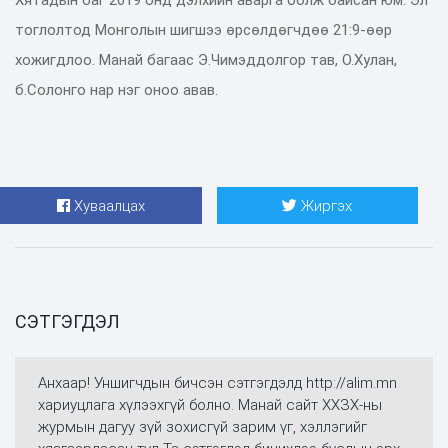
тоглолтод Монголын шигшээ өрсөлдөгчдөө 21:9-өөр
хожигдлоо. Манай багаас Э.Чимэддолгор тав, О.Хулан,
б.Солонго нар нэг оноо авав.
Хуваалцах
Жиргэх
СЭТГЭГДЭЛ
Анхаар! Уншигчдын бичсэн сэтгэгдэлд http://alim.mn
хариуцлага хүлээхгүй болно. Манай сайт ХХЗХ-ны
журмын дагуу зүй зохисгүй зарим үг, хэллэгийг