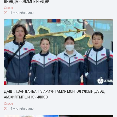
ӨНӨӨДӨР ОЛИМПЫН ӨДӨР
Спорт
4 жилийн өмнө
ДАШТ: Г.ЗАНДАНБАЛ, Э.АРИУНТАМИР МОНГОЛ УЛСЫН ДЭЭД
АМЖИЛТЫГ ШИНЭЧИЛЛЭЭ
Спорт
4 жилийн өмнө