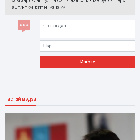
хязгаарласан тул Та сэтгэгдэл бичихдээ бусдын эрх
ашгийг хүндэтгэн үзнэ үү.
ТӨСТЭЙ МЭДЭЭ