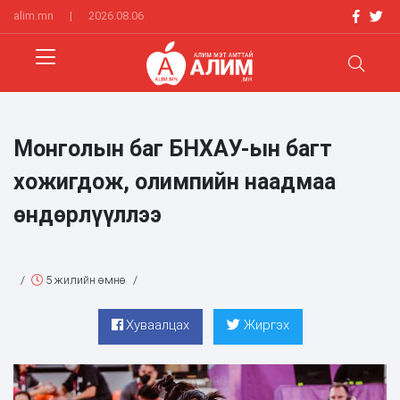
alim.mn
|
2026.08.06
Монголын баг БНХАУ-ын багт
хожигдож, олимпийн наадмаа
өндөрлүүллээ
/
5 жилийн өмнө
/
Хуваалцах
Жиргэх