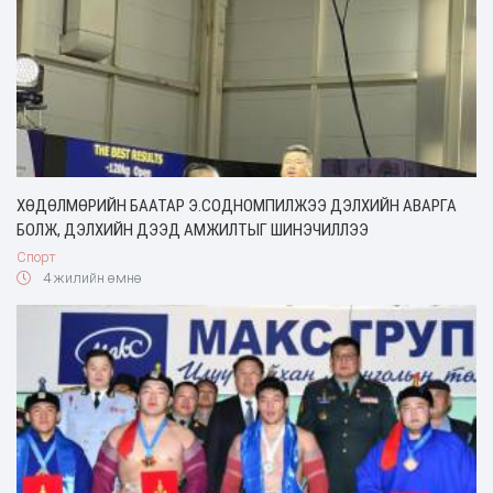
ХӨДӨЛМӨРИЙН БААТАР Э.СОДНОМПИЛЖЭЭ ДЭЛХИЙН АВАРГА
БОЛЖ, ДЭЛХИЙН ДЭЭД АМЖИЛТЫГ ШИНЭЧИЛЛЭЭ
Спорт
4 жилийн өмнө