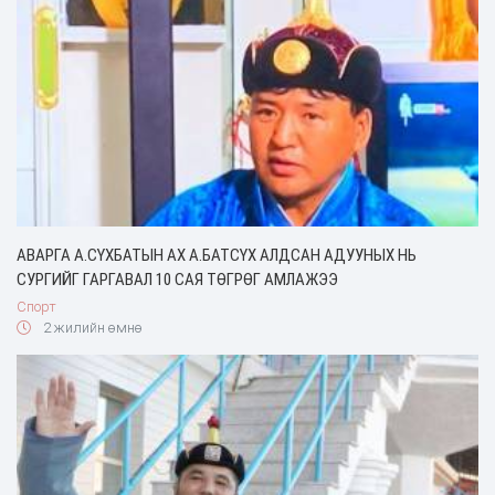
АВАРГА А.СҮХБАТЫН АХ А.БАТСҮХ АЛДСАН АДУУНЫХ НЬ
СУРГИЙГ ГАРГАВАЛ 10 САЯ ТӨГРӨГ АМЛАЖЭЭ
Спорт
2 жилийн өмнө