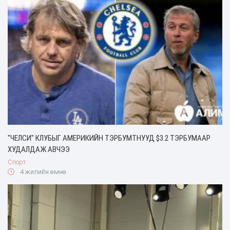
"ЧЕЛСИ" КЛУБЫГ АМЕРИКИЙН ТЭРБУМТНУУД $3.2 ТЭРБУМААР
ХУДАЛДАЖ АВЧЭЭ
Спорт
4 жилийн өмнө