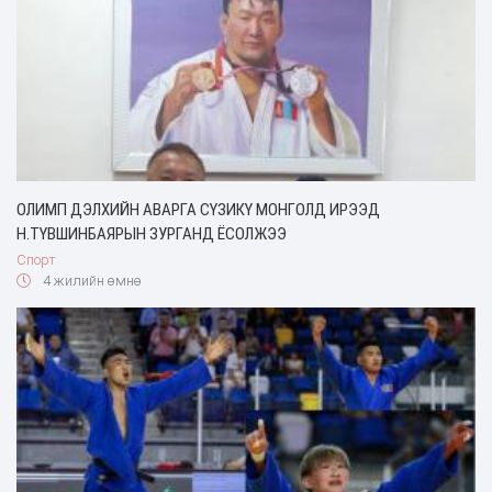
ОЛИМП ДЭЛХИЙН АВАРГА СҮЗИКҮ МОНГОЛД ИРЭЭД
Н.ТҮВШИНБАЯРЫН ЗУРГАНД ЁСОЛЖЭЭ
Спорт
4 жилийн өмнө