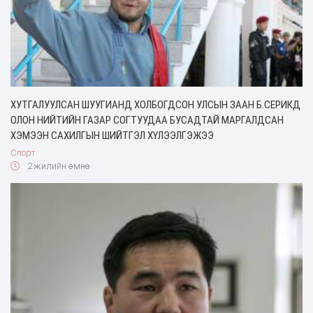
ХУТГАЛУУЛСАН ШУУГИАНД ХОЛБОГДСОН УЛСЫН ЗААН Б.СЕРИКД
ОЛОН НИЙТИЙН ГАЗАР СОГТУУДАА БУСАДТАЙ МАРГАЛДСАН
ХЭМЭЭН САХИЛГЫН ШИЙТГЭЛ ХҮЛЭЭЛГЭЖЭЭ
Спорт
2 жилийн өмнө