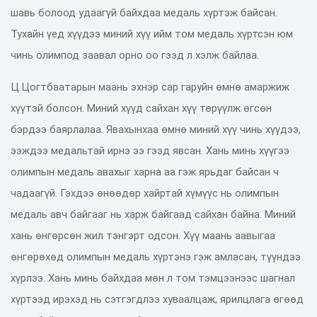
шавь болоод удаагүй байхдаа медаль хүртэж байсан.
Тухайн үед хүүдээ миний хүү ийм том медаль хүртсэн юм
чинь олимпод заавал орно оо гээд л хэлж байлаа.
Ц.Цогтбаатарын маань эхнэр сар гаруйн өмнө амаржиж
хүүтэй болсон. Миний хүүд сайхан хүү төрүүлж өгсөн
бэрдээ баярлалаа. Явахынхаа өмнө миний хүү чинь хүүдээ,
ээждээ медальтай ирнэ ээ гээд явсан. Хань минь хүүгээ
олимпын медаль авахыг харна аа гэж ярьдаг байсан ч
чадаагүй. Гэхдээ өнөөдөр хайртай хүмүүс нь олимпын
медаль авч байгааг нь харж байгаад сайхан байна. Миний
хань өнгөрсөн жил тэнгэрт одсон. Хүү маань аавыгаа
өнгөрөхөд олимпын медаль хүртэнэ гэж амласан, түүндээ
хүрлээ. Хань минь байхдаа мөн л том тэмцээнээс шагнал
хүртээд ирэхэд нь сэтгэгдлээ хуваалцаж, ярилцлага өгөөд