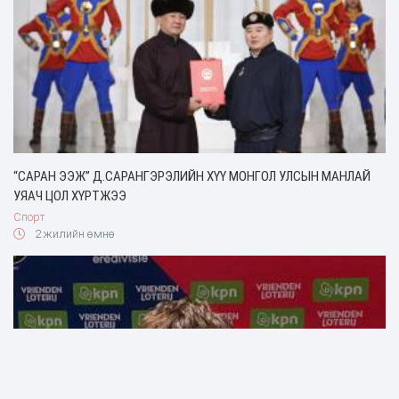
“САРАН ЭЭЖ” Д.САРАНГЭРЭЛИЙН ХҮҮ МОНГОЛ УЛСЫН МАНЛАЙ
УЯАЧ ЦОЛ ХҮРТЖЭЭ
Спорт
2 жилийн өмнө