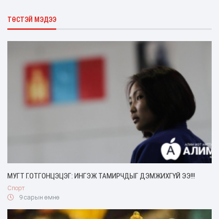
ТӨСТЭЙ МЭДЭЭ
МУГТ Г.ОТГОНЦЭЦЭГ: ИНГЭЖ ТАМИРЧДЫГ ДЭМЖИХГҮЙ ЭЭ!!!
Спорт
9 сарын өмнө