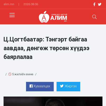
alim.mn
|
2026.08.06
Ц.Цогтбаатар: Тэнгэрт байгаа
аавдаа, дөнгөж төрсөн хүүдээ
баярлалаа
/
5 жилийн өмнө
/
Хуваалцах
Жиргэх