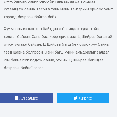
сууж байсан, харин одоо би ганцаараа сэтгэгдлээ
хуваалцаж байна. Гэсэн ч хань минь тэнгэрийн орноос хамт
хараад баярлаж байгаа байх.
Хүү маань их жоохон байхдаа л барилдах хүсэлтэйгээ
хэлдэг байсан. Хань бид хоёр ярилцаад Ц.Шийрэв багштай
очиж уулзаж байсан. Ц.Шийрэв багш бөх болох хүү байна
гээд шавиа болгосон. Сайн багш хүний амьдралыг залдаг
юм байна гэж бодож байна, эгч нь. Ц.Шийрэв багшдаа
баярлаж байна" гэлээ.
Хуваалцах
Жиргэх