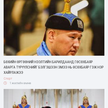
БӨХИЙН ӨРГӨӨНИЙ НЭЭЛТИЙН БАРИЛДААНД Г.ӨСӨХБАЯР
АВАРГА ТҮРҮҮЛСНИЙГ БЭЛГЭШЭЭН ЭМЭЭ НЬ ӨСӨХБАЯР ГЭЖ НЭР
ХАЙРЛАЖЭЭ
Спорт
1 жилийн өмнө