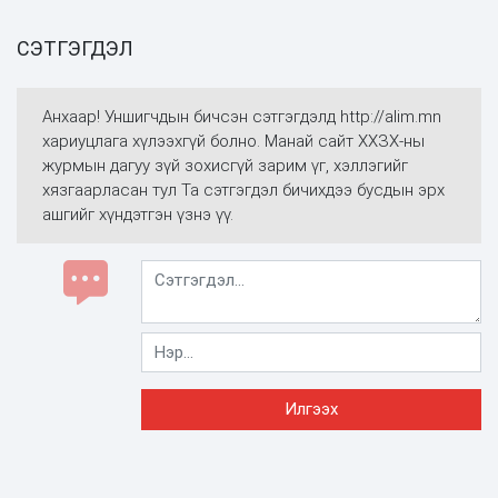
СЭТГЭГДЭЛ
Анхаар! Уншигчдын бичсэн сэтгэгдэлд http://alim.mn
хариуцлага хүлээхгүй болно. Манай сайт ХХЗХ-ны
журмын дагуу зүй зохисгүй зарим үг, хэллэгийг
хязгаарласан тул Та сэтгэгдэл бичихдээ бусдын эрх
ашгийг хүндэтгэн үзнэ үү.