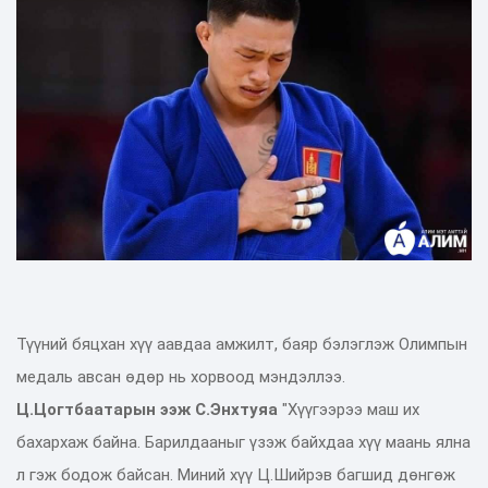
Түүний бяцхан хүү аавдаа амжилт, баяр бэлэглэж Олимпын
медаль авсан өдөр нь хорвоод мэндэллээ.
Ц.Цогтбаатарын ээж С.Энхтуяа
"Хүүгээрээ маш их
бахархаж байна. Барилдааныг үзэж байхдаа хүү маань ялна
л гэж бодож байсан. Миний хүү Ц.Шийрэв багшид дөнгөж