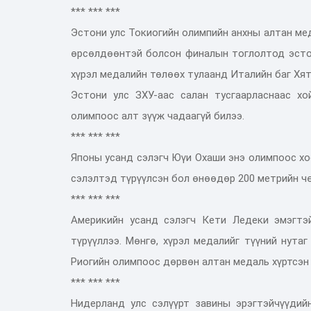
*** *** ***
Эстони улс Токиогийн олимпийн анхны алтан мед
өрсөлдөөнтэй болсон финалын тоглолтод эстон
хүрэл медалийн төлөөх тулаанд Италийн баг Хят
Эстони улс ЗХУ-аас салан тусгаарласнаас х
олимпоос алт зүүж чадаагүй билээ.
*** *** ***
Японы усанд сэлэгч Юүи Охаши энэ олимпоос хо
сэлэлтэд түрүүлсэн бол өнөөдөр 200 метрийн ч
*** *** ***
Америкийн усанд сэлэгч Кети Ледеки эмэгтэ
түрүүллээ. Мөнгө, хүрэл медалийг түүний нута
Риогийн олимпоос дөрвөн алтан медаль хүртсэн
*** *** ***
Нидерланд улс сэлүүрт завины эрэгтэйчүүдий