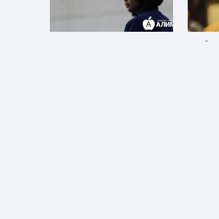
МУГТ Г.ОТГОНЦЭЦЭГ: ИНГЭЖ
БӨХИЙН 
ТАМИРЧДЫГ ДЭМЖИХГҮЙ ЭЭ!!!
БАРИЛДАА
ТҮРҮҮЛС
Спорт
ӨСӨХБАЯ
9 сарын өмнө
Спорт
1 жили
НАЙРУУЛАГЧ Б.БААТАР, Ч.УНДРАЛЫН
Х.БАЯНМӨ
ХҮҮ ХАБУЛ АНГЛИД ХӨЛБӨМБӨГ
АМЬД СЭ
ТОГЛОЖ БАЙНА
ТОДОРЧЭ