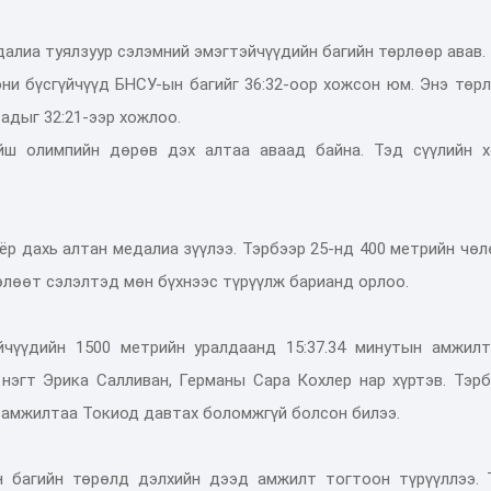
алиа туялзуур сэлэмний эмэгтэйчүүдийн багийн төрлөөр авав.
и бүсгүйчүүд БНСУ-ын багийг 36:32-оор хожсон юм. Энэ төрл
адыг 32:21-ээр хожлоо.
ойш олимпийн дөрөв дэх алтаа аваад байна. Тэд сүүлийн х
ёр дахь алтан медалиа зүүлээ. Тэрбээр 25-нд 400 метрийн чө
өлөөт сэлэлтэд мөн бүхнээс түрүүлж барианд орлоо.
йчүүдийн 1500 метрийн уралдаанд 15:37.34 минутын амжилт
г нэгт Эрика Салливан, Германы Сара Кохлер нар хүртэв. Тэр
 амжилтаа Токиод давтах боломжгүй болсон билээ.
н багийн төрөлд дэлхийн дээд амжилт тогтоон түрүүллээ. 