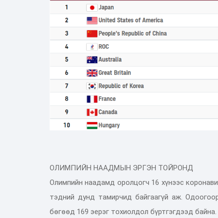
ОЛИМПИЙН НААДМЫН ЭРГЭН ТОЙРОНД
Олимпийн наадамд оролцогч 16 хүнээс коронави
тэдний дунд тамирчид байгаагүй аж. Одоогоо
бөгөөд 169 эерэг тохиолдол бүртгэгдээд байна.