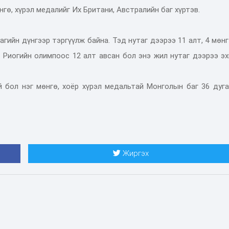
гө, хүрэл медалийг Их Британи, Австралийн баг хүртэв.
гийн дүнгээр тэргүүлж байна. Тэд нутаг дээрээ 11 алт, 4 мөнг
ы Риогийн олимпоос 12 алт авсан бол энэ жил нутаг дээрээ э
 бол нэг мөнгө, хоёр хүрэл медальтай Монголын баг 36 дуга
Жиргэх