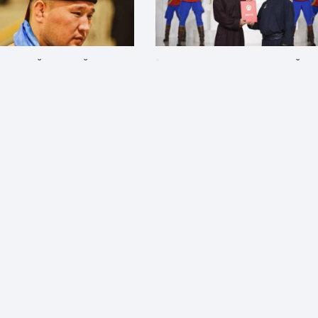
ӨРГӨӨНИЙ НЭЭЛТИЙН
“САРАН ЭЭЖ” Д.САРАНГЭРЭЛИЙН Х
НД Г.ӨСӨХБАЯР АВАРГА
МОНГОЛ УЛСЫН МАНЛАЙ УЯАЧ ЦОЛ
НИЙГ БЭЛГЭШЭЭН ЭМЭЭ НЬ
ХҮРТЖЭЭ
Р ГЭЖ НЭР ХАЙРЛАЖЭЭ
Спорт
2 жилийн өмнө
йн өмнө
НХ АВАРГЫН “ХОЙД ДҮР”
АВАРГА А.СҮХБАТЫН АХ А.БАТСҮХ
РҮҮНД НЬ АРХАНГАЙГААС
АЛДСАН АДУУНЫХ НЬ СУРГИЙГ
Э
ГАРГАВАЛ 10 САЯ ТӨГРӨГ АМЛАЖЭ