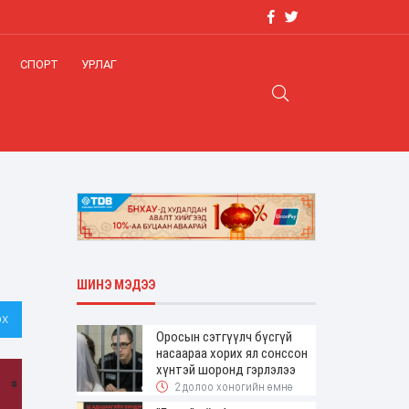
СПОРТ
УРЛАГ
ШИНЭ МЭДЭЭ
х
Оросын сэтгүүлч бүсгүй
насаараа хорих ял сонссон
хүнтэй шоронд гэрлэлээ
2 долоо хоногийн өмнө