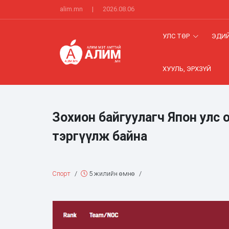
alim.mn
|
2026.08.06
УЛС ТӨР
ЭДИЙ
ХУУЛЬ, ЭРХЗҮЙ
Зохион байгуулагч Япон улс
тэргүүлж байна
Спорт
/
5 жилийн өмнө
/