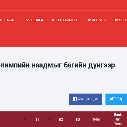
Н ЗАСАГ
ЯРИЛЦЛАГА
ЭНТЕРТАЙМЕНТ
НИЙГЭМ
ВИДЕО
 олимпийн наадмыг багийн дүнгээр
Хуваалцах
Жиргэ