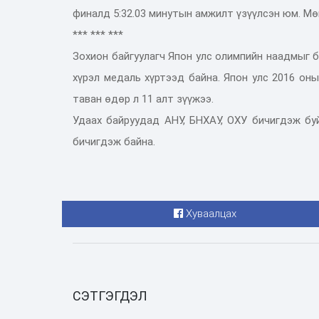
финалд 5:32.03 минутын амжилт үзүүлсэн юм. Мөн
*** *** ***
Зохион байгуулагч Япон улс олимпийн наадмыг ба
хүрэл медаль хүртээд байна. Япон улс 2016 он
таван өдөр л 11 алт зүүжээ.
Удаах байруудад АНУ, БНХАУ, ОХУ бичигдэж буй
бичигдэж байна.
Хуваалцах
СЭТГЭГДЭЛ