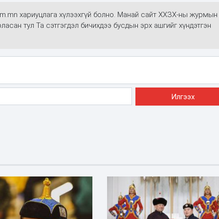
alim.mn хариуцлага хүлээхгүй болно. Манай сайт ХХЗХ-ны журмын
арласан тул Та сэтгэгдэл бичихдээ бусдын эрх ашгийг хүндэтгэн