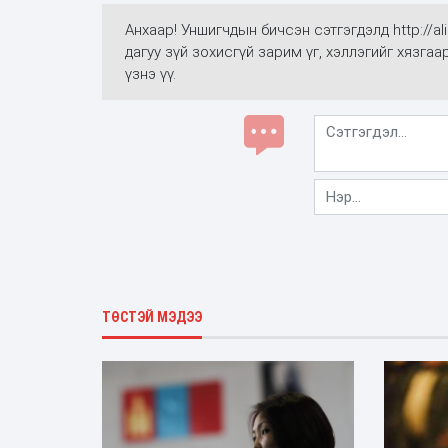
Анхаар! Уншигчдын бичсэн сэтгэгдэлд http://
дагуу зүй зохисгүй зарим үг, хэллэгийг хязга
үзнэ үү.
ТӨСТЭЙ МЭДЭЭ