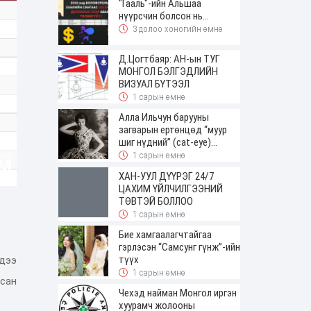
"Гааль"-ийн Альшаа
нүүрсчин болсон нь...
3 долоо хоногийн өмнө
Д.Цогтбаяр: АН-ын ТУГ
МОНГОЛ БЭЛГЭДЛИЙН
ВИЗУАЛ БҮТЭЭЛ
1 сарын өмнө
Алла Ильчун барууны
загварын ертөнцөд “муур
шиг нүдний” (cat-eye)
будалтын трендийг оруулж
1 сарын өмнө
ирсэн
ХАН-УУЛ ДҮҮРЭГ 24/7
ЦАХИМ ҮЙЛЧИЛГЭЭНИЙ
ТӨВТЭЙ БОЛЛОО
1 сарын өмнө
Бие хамгаалагчтайгаа
гэрлэсэн “Самсунг гүнж”-ийн
түүх
хдээ
1 сарын өмнө
сан
Чехэд найман Монгол иргэн
хуурамч жолооны