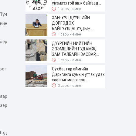
үнэмлэхтэй явж байгаад
баригджээ
1 сарын өмнө
 Тун
ХАН-УУЛ ДҮҮРГИЙН
ДЭРГЭДЭХ
ийн
БАЙГУУЛЛАГУУДЫН
УДИРДАХ АЖИЛТНЫ
1 сарын өмнө
ШУУРХАЙ ЗӨВЛӨГӨӨН
оёр
ДҮҮРГИЙН НИЙТИЙН
ЗОХИОН БАЙГУУЛАГДЛАА
ЭЗЭМШЛИЙН ГУДАМЖ,
ЗАМ ТАЛБАЙН ЗАСВАР,
ШИНЭЧЛЭЛТИЙН АЖИЛ
1 сарын өмнө
ҮРГЭЛЖИЛЖ БАЙНА
Сүхбаатар аймгийн
лөөт
Дарьганга сумын угтах үдэх
хаалгыг мөргөсөн
жолоочоос 150 сая төгрөг
2 сарын өмнө
нэхэмжилжээ
аар
бээр
Тэд