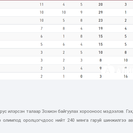
рус илэрсэн талаар Зохион байгуулах хорооноос мэдээлэв. Гэ
р олимпод оролцогчдоос нийт 240 мянга гаруй шинжилгээ ав