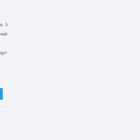
ө, 5
хний
арт