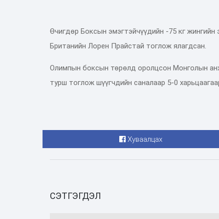
Өчигдөр Боксын эмэгтэйчүүдийн -75 кг жингийн 
Британийн Лорен Прайстай тоглож ялагдсан.
Олимпын боксын төрөлд оролцсон Монголын анхн
турш тоглож шүүгчдийн саналаар 5-0 харьцаагаа
Хуваалцах
СЭТГЭГДЭЛ