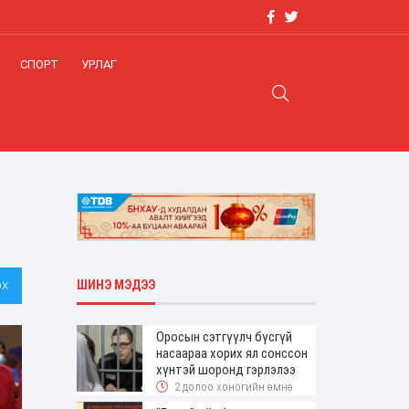
СПОРТ
УРЛАГ
х
ШИНЭ МЭДЭЭ
Оросын сэтгүүлч бүсгүй
насаараа хорих ял сонссон
хүнтэй шоронд гэрлэлээ
2 долоо хоногийн өмнө