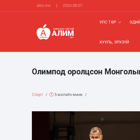
alim.mn
|
2026.08.07
УЛС ТӨР
ЭДИЙ
ХУУЛЬ, ЭРХЗҮЙ
Олимпод оролцсон Монголын
Спорт
/
5 жилийн өмнө
/