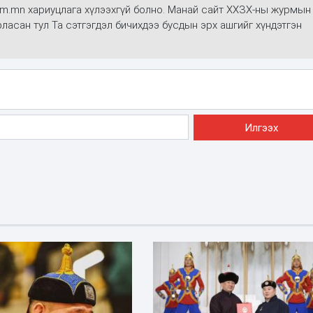
alim.mn хариуцлага хүлээхгүй болно. Манай сайт ХХЗХ-ны журмын
арласан тул Та сэтгэгдэл бичихдээ бусдын эрх ашгийг хүндэтгэн