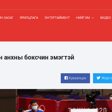
Н ЗАСАГ
ЯРИЛЦЛАГА
ЭНТЕРТАЙМЕНТ
НИЙГЭМ
ВИДЕО
 анхны боксчин эмэгтэй
Хуваалцах
Жиргэ