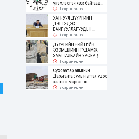
үнэмлэхтэй явж байгаад
баригджээ
1 сарын өмнө
ХАН-УУЛ ДҮҮРГИЙН
ДЭРГЭДЭХ
БАЙГУУЛЛАГУУДЫН
УДИРДАХ АЖИЛТНЫ
1 сарын өмнө
ШУУРХАЙ ЗӨВЛӨГӨӨН
ДҮҮРГИЙН НИЙТИЙН
ЗОХИОН БАЙГУУЛАГДЛАА
ЭЗЭМШЛИЙН ГУДАМЖ,
ЗАМ ТАЛБАЙН ЗАСВАР,
ШИНЭЧЛЭЛТИЙН АЖИЛ
1 сарын өмнө
ҮРГЭЛЖИЛЖ БАЙНА
Сүхбаатар аймгийн
Дарьганга сумын угтах үдэх
хаалгыг мөргөсөн
жолоочоос 150 сая төгрөг
2 сарын өмнө
нэхэмжилжээ