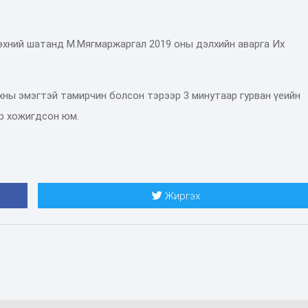
эхний шатанд М.Мягмаржаргал 2019 оны дэлхийн аварга Их
ы эмэгтэй тамирчин болсон тэрээр 3 минутаар гурван үеийн
р хожигдсон юм.
Жиргэх