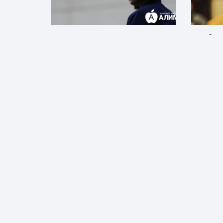
МУГТ Г.ОТГОНЦЭЦЭГ: ИНГЭЖ
БӨХИЙН 
ТАМИРЧДЫГ ДЭМЖИХГҮЙ ЭЭ!!!
БАРИЛДАА
ТҮРҮҮЛС
Спорт
ӨСӨХБАЯ
9 сарын өмнө
Спорт
1 жили
НАЙРУУЛАГЧ Б.БААТАР, Ч.УНДРАЛЫН
Х.БАЯНМӨ
ХҮҮ ХАБУЛ АНГЛИД ХӨЛБӨМБӨГ
АМЬД СЭ
ТОГЛОЖ БАЙНА
ТОДОРЧЭ