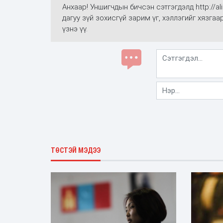
Анхаар! Уншигчдын бичсэн сэтгэгдэлд http://
дагуу зүй зохисгүй зарим үг, хэллэгийг хязга
үзнэ үү.
ТӨСТЭЙ МЭДЭЭ