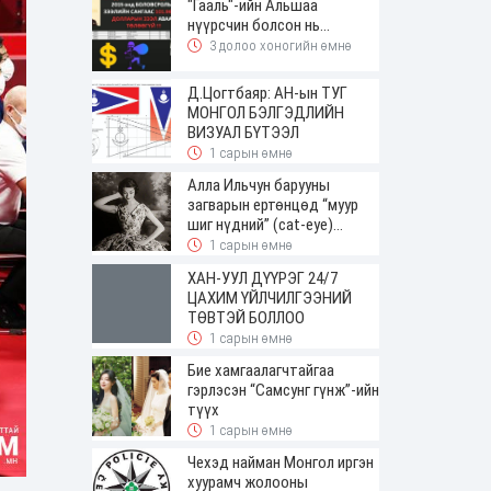
"Гааль"-ийн Альшаа
нүүрсчин болсон нь...
3 долоо хоногийн өмнө
Д.Цогтбаяр: АН-ын ТУГ
МОНГОЛ БЭЛГЭДЛИЙН
ВИЗУАЛ БҮТЭЭЛ
1 сарын өмнө
Алла Ильчун барууны
загварын ертөнцөд “муур
шиг нүдний” (cat-eye)
будалтын трендийг оруулж
1 сарын өмнө
ирсэн
ХАН-УУЛ ДҮҮРЭГ 24/7
ЦАХИМ ҮЙЛЧИЛГЭЭНИЙ
ТӨВТЭЙ БОЛЛОО
1 сарын өмнө
Бие хамгаалагчтайгаа
гэрлэсэн “Самсунг гүнж”-ийн
түүх
1 сарын өмнө
Чехэд найман Монгол иргэн
хуурамч жолооны