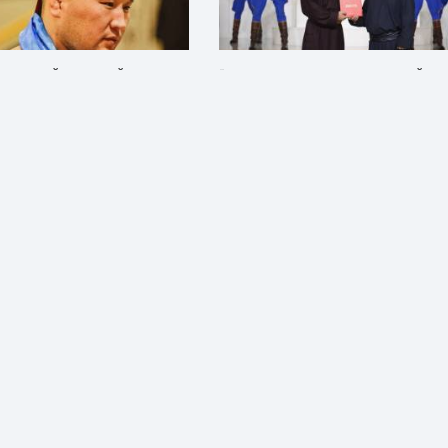
ӨРГӨӨНИЙ НЭЭЛТИЙН
“САРАН ЭЭЖ” Д.САРАНГЭРЭЛИЙН Х
НД Г.ӨСӨХБАЯР АВАРГА
МОНГОЛ УЛСЫН МАНЛАЙ УЯАЧ ЦОЛ
НИЙГ БЭЛГЭШЭЭН ЭМЭЭ НЬ
ХҮРТЖЭЭ
Р ГЭЖ НЭР ХАЙРЛАЖЭЭ
Спорт
2 жилийн өмнө
йн өмнө
НХ АВАРГЫН “ХОЙД ДҮР”
АВАРГА А.СҮХБАТЫН АХ А.БАТСҮХ
РҮҮНД НЬ АРХАНГАЙГААС
АЛДСАН АДУУНЫХ НЬ СУРГИЙГ
Э
ГАРГАВАЛ 10 САЯ ТӨГРӨГ АМЛАЖЭ