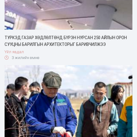
ТУРКЭД ГАЗАР ХӨДЛӨЛТӨНД БҮРЭН НУРСАН 250 АЙЛЫН ОРОН
СУУЦНЫ БАРИЛГЫН АРХИТЕКТОРЫГ БАРИВЧИЛЖЭЭ
Үйл явдал
3 жилийн өмнө