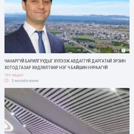
ЧАНАРГҮЙ БАРИЛГУУДЫГ ХҮЛЭЭЖ АВДАГГҮЙ ДАРГАТАЙ ЭРЗИН
ХОТОД ГАЗАР ХӨДЛӨЛТӨӨР НЭГ Ч БАЙШИН НУРААГҮЙ
Үйл явдал
3 жилийн өмнө