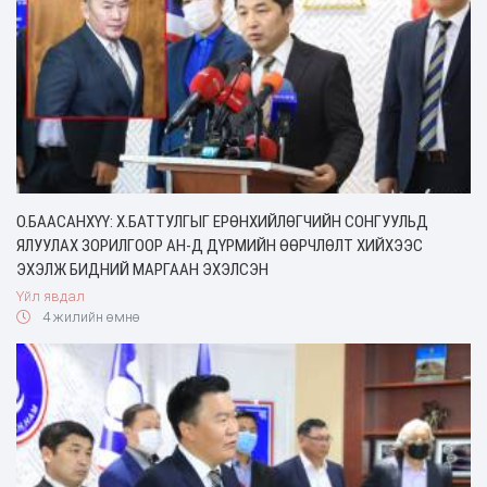
О.БААСАНХҮҮ: Х.БАТТУЛГЫГ ЕРӨНХИЙЛӨГЧИЙН СОНГУУЛЬД
ЯЛУУЛАХ ЗОРИЛГООР АН-Д ДҮРМИЙН ӨӨРЧЛӨЛТ ХИЙХЭЭС
ЭХЭЛЖ БИДНИЙ МАРГААН ЭХЭЛСЭН
Үйл явдал
4 жилийн өмнө