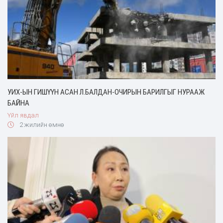
УИХ-ЫН ГИШҮҮН АСАН Л.БАЛДАН-ОЧИРЫН БАРИЛГЫГ НУРААЖ
БАЙНА
Үйл явдал
2 жилийн өмнө