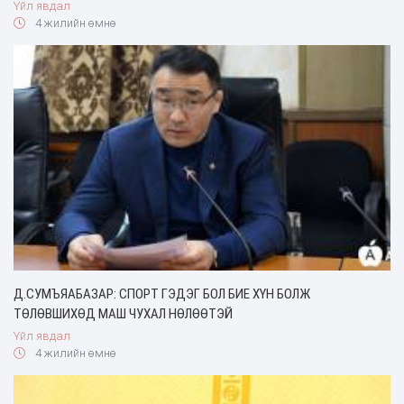
Үйл явдал
4 жилийн өмнө
Д.СУМЪЯАБАЗАР: СПОРТ ГЭДЭГ БОЛ БИЕ ХҮН БОЛЖ
ТӨЛӨВШИХӨД МАШ ЧУХАЛ НӨЛӨӨТЭЙ
Үйл явдал
4 жилийн өмнө