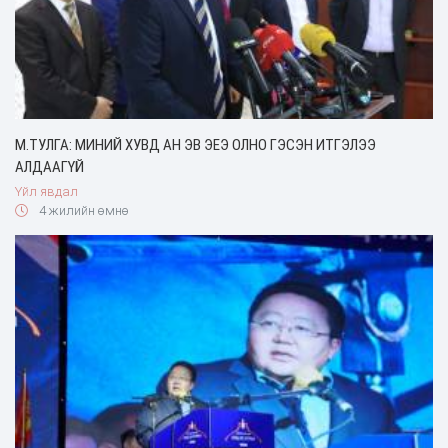
М.ТУЛГА: МИНИЙ ХУВД АН ЭВ ЭЕЭ ОЛНО ГЭСЭН ИТГЭЛЭЭ
АЛДААГҮЙ
Үйл явдал
4 жилийн өмнө