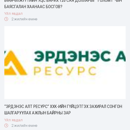
БӨӨРӨЛЖҮҮТИЙН УЦС БАРИХ 120 САЯ ДОЛЛАРЫГ “ГОЛОМТ”-ЫН
БАЯСГАЛАН ХААНААС БОСГОВ?
Үйл явдал
2 жилийн өмнө
“ЭРДЭНЭС АЛТ РЕСУРС” ХХK-ИЙН ГҮЙЦЭТГЭХ ЗАХИРАЛ СОНГОН
ШАЛГАРУУЛАХ АЖЛЫН БАЙРНЫ ЗАР
Үйл явдал
2 жилийн өмнө