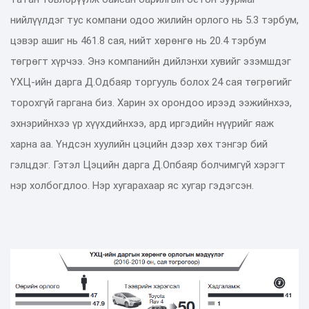
нийлүүлдэг тус компани одоо жилийн орлого нь 5.3 тэрбум,
цэвэр ашиг нь 461.8 сая, нийт хөрөнгө нь 20.4 тэрбум
төгрөгт хүрчээ. Энэ компанийн дийлэнхи хувийг эзэмшдэг
ҮХЦ-ийн дарга Д.Одбаяр торгууль болох 24 сая төгрөгийг
торохгүй гаргана биз. Харин эх орондоо ирээд ээжийнхээ,
эхнэрийнхээ үр хүүхдийнхээ, ард иргэдийн нүүрийг яаж
харна аа. Үндсэн хуулийн цэцийн дээр хөх тэнгэр бий
гэлцдэг. Гэтэл Цэцийн дарга Д.Опбаяр болчимгүй хэрэгт
нэр холбогдлоо. Нэр хугарахаар яс хугар гэдэгсэн.