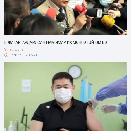
Б.ЖАГАР: АРДЧИЛСАН НАМ ЯМАР ИХ МӨНГӨТЭЙ ЮМ БЭ
Үйл явдал
4 жилийн өмнө