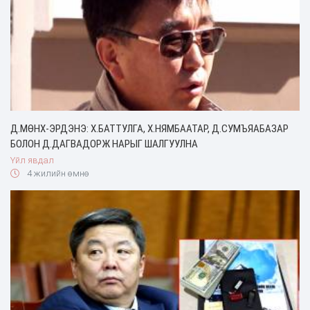
Д.МӨНХ-ЭРДЭНЭ: Х.БАТТУЛГА, Х.НЯМБААТАР, Д.СУМЪЯАБАЗАР
БОЛОН Д.ДАГВАДОРЖ НАРЫГ ШАЛГУУЛНА
Үйл явдал
4 жилийн өмнө