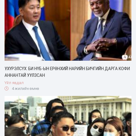
У.ХҮРЭЛСҮХ: БИ НҮБ-ЫН ЕРӨНХИЙ НАРИЙН БИЧГИЙН ДАРГА КОФИ
АННАНТАЙ УУЛЗСАН
Үйл явдал
4 жилийн өмнө