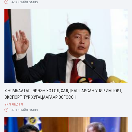
4 жилийн өмнө
Х.НЯМБААТАР: ЭРЭЭН ХОТОД ХАЛДВАР ГАРСАН УЧИР ИМПОРТ,
ЭКСПОРТ ТҮР ХУГАЦААГААР ЗОГССОН
Үйл явдал
4 жилийн өмнө