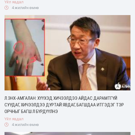
Үйл явдал
4 жилийн өмнө
Л.ЭНХ-АМГАЛАН: ХҮҮХЭД ХИЧЭЭЛДЭЭ АЙДАС ДАРАМТГҮЙ
СУУДАГ, ХИЧЭЭЛДЭЭ ДУРТАЙ ЯВДАГ, БАГШДАА ИТГЭДЭГ ТЭР
ОРЧНЫГ БАГШ Л БҮРДҮҮЛНЭ
Үйл явдал
4 жилийн өмнө