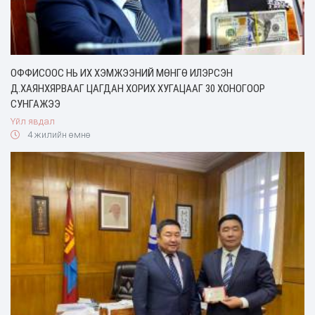
ОФФИСООС НЬ ИХ ХЭМЖЭЭНИЙ МӨНГӨ ИЛЭРСЭН
Д.ХАЯНХЯРВААГ ЦАГДАН ХОРИХ ХУГАЦААГ 30 ХОНОГООР
СУНГАЖЭЭ
Үйл явдал
4 жилийн өмнө