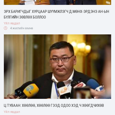
ЭРХ БАРИГЧДЫГ ХУРЦААР ШҮҮМЖЛЭГЧ Д.МӨНХ-ЭРДЭНЭ АН-ЫН
БҮЛГИЙН ЗӨВЛӨХ БОЛЛОО
Үйл явдал
4 жилийн өмнө
Ц.ТУВААН: ХӨӨЛӨӨ, ХӨӨЛӨӨ ГЭЭД ОДОО ХЭД Ч ХӨӨГДЧИХӨВ
Үйл явдал