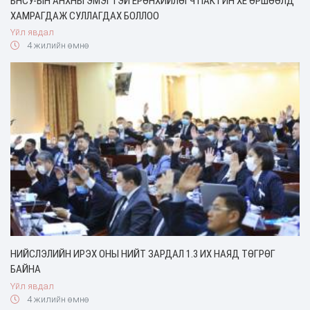
БНСУ-ЫН АНХНЫ ЭМЭГТЭЙ ЕРӨНХИЙЛӨГЧ ПАК ГИН ХЕ ӨРШӨӨЛД
ХАМРАГДАЖ СУЛЛАГДАХ БОЛЛОО
Үйл явдал
4 жилийн өмнө
НИЙСЛЭЛИЙН ИРЭХ ОНЫ НИЙТ ЗАРДАЛ 1.3 ИХ НАЯД ТӨГРӨГ
БАЙНА
Үйл явдал
4 жилийн өмнө