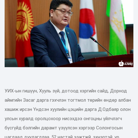
УИХ-ын гишүүн, Хууль зүй, дотоод хэргийн сайд, Дорнод
аймгийн Засаг дарга гэхчлэн тогтмол төрийн өндөр албан
хашиж ирсэн Үндсэн хуулийн цэцийн дарга Д.Одбаяр олон
улсын хуралд оролцохоор нисэхдээ онгоцны үйлчлэгч
бүсгүйд бэлгийн дарамт үзүүлсэн хэргээр Солонгосын
цагдаад дуудагдлаа. 52 настай ээжтжй, эхнэртэй, үр