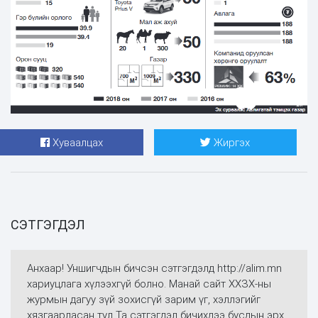
Хуваалцах
Жиргэх
СЭТГЭГДЭЛ
Анхаар! Уншигчдын бичсэн сэтгэгдэлд http://alim.mn
хариуцлага хүлээхгүй болно. Манай сайт ХХЗХ-ны
журмын дагуу зүй зохисгүй зарим үг, хэллэгийг
хязгаарласан тул Та сэтгэгдэл бичихдээ бусдын эрх