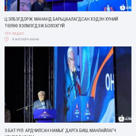
Ц.ЭЛБЭГДОРЖ: МАНАНД БАРЬЦААЛАГДСАН ХЭДЭН ХҮНИЙ
ТӨЛӨӨ ХЭЛМЭГДЭЖ БОЛОХГҮЙ
Үйл явдал
4 жилийн өмнө
Э.БАТ-ҮҮЛ: АРДЧИЛСАН НАМЫГ ДАРГА БИШ, МАНЛАЙЛАГЧ