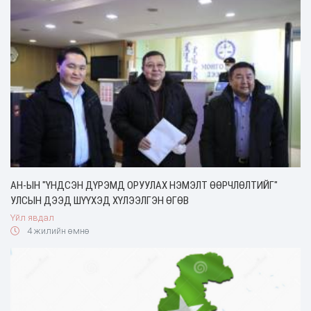
АН-ЫН "ҮНДСЭН ДҮРЭМД ОРУУЛАХ НЭМЭЛТ ӨӨРЧЛӨЛТИЙГ"
УЛСЫН ДЭЭД ШҮҮХЭД ХҮЛЭЭЛГЭН ӨГӨВ
Үйл явдал
4 жилийн өмнө