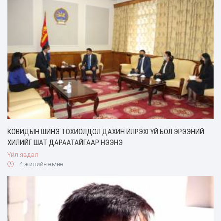
КОВИДЫН ШИНЭ ТОХИОЛДОЛ ДАХИН ИЛРЭХГҮЙ БОЛ ЭРЭЭНИЙ
ХИЛИЙГ ШАТ ДАРААТАЙГААР НЭЭНЭ
Үйл явдал
4 жилийн өмнө