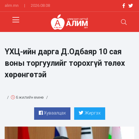
alim.mn
|
2026.08.08
ҮХЦ-ийн дарга Д.Одбаяр 10 сая
воны торгуулийг торохгүй төлөх
хөрөнгөтэй
/
6 жилийн өмнө
/
Хуваалцах
Жиргэх