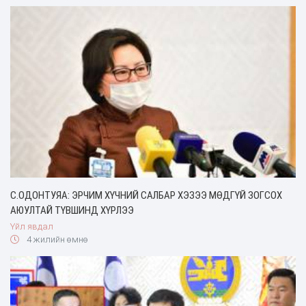
С.ОДОНТУЯА: ЭРЧИМ ХҮЧНИЙ САЛБАР ХЭЗЭЭ МӨДГҮЙ ЗОГСОХ
АЮУЛТАЙ ТҮВШИНД ХҮРЛЭЭ
Үйл явдал
4 жилийн өмнө