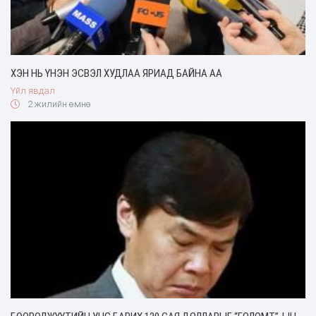
ХЭН НЬ ҮНЭН ЭСВЭЛ ХУДЛАА ЯРИАД БАЙНА АА
Үйл явдал
2 жилийн өмнө