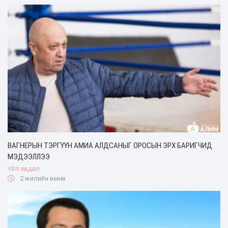
ВАГНЕРЫН ТЭРГҮҮН АМИА АЛДСАНЫГ ОРОСЫН ЭРХ БАРИГЧИД
МЭДЭЭЛЛЭЭ
Үйл явдал
2 жилийн өмнө