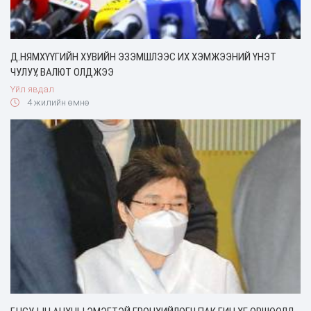
Д.НЯМХҮҮГИЙН ХУВИЙН ЭЗЭМШЛЭЭС ИХ ХЭМЖЭЭНИЙ ҮНЭТ
ЧУЛУУ, ВАЛЮТ ОЛДЖЭЭ
Үйл явдал
4 жилийн өмнө