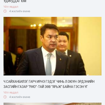
УДИРДДАГ ЮМ
Үйл явдал
4 жилийн өмнө
Ч.САЙХАНБИЛЭГ ГАРЧ ИРНЭ ГЭДЭГ ЧИНЬ Л.ОЮУН-ЭРДЭНИЙН
ЗАСГИЙН ГАЗАР “РИО”-ТАЙ ЗӨВ “ЯРЬЖ” БАЙНА ГЭСЭН ҮГ
Үйл явдал
4 жилийн өмнө