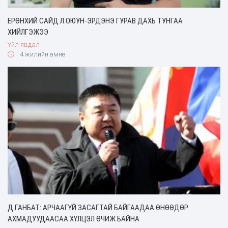
ЕРӨНХИЙ САЙД Л.ОЮУН-ЭРДЭНЭ ГУРАВ ДАХЬ ТУНГАА
ХИЙЛГЭЖЭЭ
Үйл явдал
4 жилийн өмнө
Д.ГАНБАТ: АРЧААГҮЙ ЗАСАГТАЙ БАЙГААДАА ӨНӨӨДӨР
АХМАДУУДААСАА ХҮЛЦЭЛ ӨЧИЖ БАЙНА