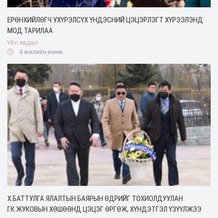
ЕРӨНХИЙЛӨГЧ У.ХҮРЭЛСҮХ ҮНДЭСНИЙ ЦЭЦЭРЛЭГТ ХҮРЭЭЛЭНД
МОД ТАРИЛАА
Үйл явдал
4 жилийн өмнө
Х.БАТТУЛГА ЯЛАЛТЫН БАЯРЫН ӨДРИЙГ ТОХИОЛДУУЛАН
Г.К.ЖУКОВЫН ХӨШӨӨНД ЦЭЦЭГ ӨРГӨЖ, ХҮНДЭТГЭЛ ҮЗҮҮЛЖЭЭ