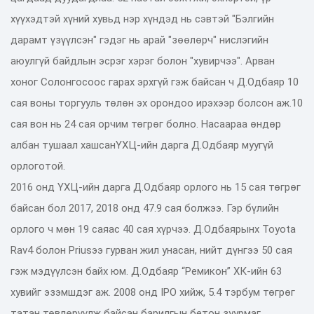
хүүхэдтэй хүний хувьд нэр хүндэд нь сэвтэй "Бэлгийн
дарамт үзүүлсэн" гэдэг нь арай "зөөлөрч" нислэгийн
аюулгүй байдлын эсрэг хэрэг болон "хувирчээ". Арван
хоног Солонгосоос гарах эрхгүй гэж байсан ч Д.Одбаяр 10
сая воны торгууль төлөн эх орондоо ирэхээр болсон аж.10
сая вон нь 24 сая орчим төгрөг болно. Насаараа өндөр
албан тушаал хашсанҮХЦ-ийн дарга Д.Одбаяр муугүй
орлоготой.
2016 онд ҮХЦ-ийн дарга Д.Одбаяр орлого нь 15 сая төгрөг
байсан бол 2017, 2018 онд 47.9 сая болжээ. Гэр бүлийн
орлого ч мөн 19 саяас 40 сая хүрчээ. Д.Одбаярынх Toy­ota
Rav­4 болон Prius­ээ гурван жил унасан, нийт дүнгээ 50 сая
гэж мэдүүлсэн байх юм. Д.Одбаяр “Ремикон” ХК-­ийн 63
хувийг эзэмшдэг аж. 2008 онд IPO хийж, 5.4 тэрбум төгрөг
татан төвлөрүүлж байсан барилгын бетон зуурмаг