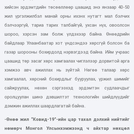
хийсэн эрдэмтдийн төсөөллөөр цаашид энэ янзаар 40-50
жил үргэлжилбэл манай орны ихэнх нутагт мал бэлчих
бэлчээргүй, тариа тарих талбайгүй, ухсан нүх, овоолсон
шороо, хэрсэн зам болж үлдэхээр байна. Өнөөдрийн
байдлаар Улаанбаатар хот үндсэндээ хөрсгүй болсон ба
газар шорооны бохирдолд нэрвэгдээд байна. Ийм учраас
цаашид төр засаг хөрс хамгаалах чиглэлээр дорвитой арга
хэмжээ авч ажиллах нь зүйтэй. Нөгөө талаар хөрс
хамгаалал, хөрсний бохирдлыг бууруулах, үржил шимийг
сайжруулах, нөхөн сэргээхэд эрдэмтэн судлаачдыг
оролцуулан шинэ дэвшилтэт технологийн шийдлүүдийг
дэмжин ажиллах шаардлагатай байна..
-Өнөө жил “Ковид-19”-ийн цар тахал дэлхий нийтийг
нөмөрч Монгол Улсынхэмжээнд ч айхтар нөхцөл