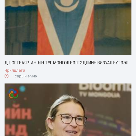
Д.ЦОГТБАЯР: АН-ЫН ТУГ МОНГОЛ БЭЛГЭДЛИЙН ВИЗУАЛ БҮТЭЭЛ
Ярилцлага
1 сарын өмнө