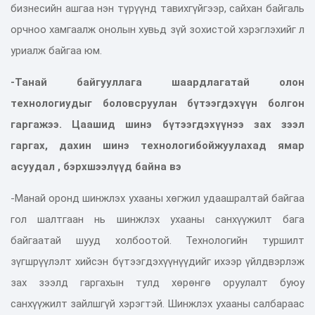
бизнесийн ашгаа нэн түрүүнд тавихгүйгээр, сайхан байгаль
орчноо хамгаалж онолын хувьд зүй зохистой хэрэглэхийг л
уриалж байгаа юм.
-Танай байгууллага шаардлагатай олон
технологиудыг боловсруулан бүтээгдэхүүн болгон
гаргажээ. Цаашид шинэ бүтээгдэхүүнээ зах зээл
гаргах, дахин шинэ технологибойжуулахад ямар
асуудал , бэрхшээлүүд байна вэ
-Манай оронд шинжлэх ухааны хөгжил удаашралтай байгаа
гол шалтгаан нь шинжлэх ухааны санхүүжилт бага
байгаатай шууд холбоотой. Технологийн туршилт
зүгшрүүлэлт хийсэн бүтээгдэхүүнүүдийг ихээр үйлдвэрлэж
зах зээлд гаргахын тулд хөрөнгө оруулалт буюу
санхүүжилт зайлшгүй хэрэгтэй. Шинжлэх ухааны салбараас