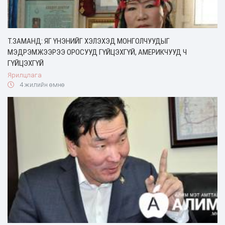
Т.ЗАМАНД: ЯГ ҮНЭНИЙГ ХЭЛЭХЭД МОНГОЛЧУУДЫГ
МЭДРЭМЖЭЭРЭЭ ОРОСУУД ГҮЙЦЭХГҮЙ, АМЕРИКЧУУД Ч
ГҮЙЦЭХГҮЙ
Ярилцлага
4 жилийн өмнө