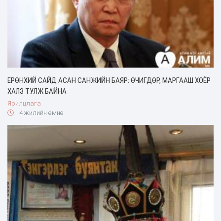
ЕРӨНХИЙ САЙД АСАН САНЖИЙН БАЯР: ӨЧИГДӨР, МАРГААШ ХОЁР
ХАЛЗ ТУЛЖ БАЙНА
Ярилцлага
4 жилийн өмнө