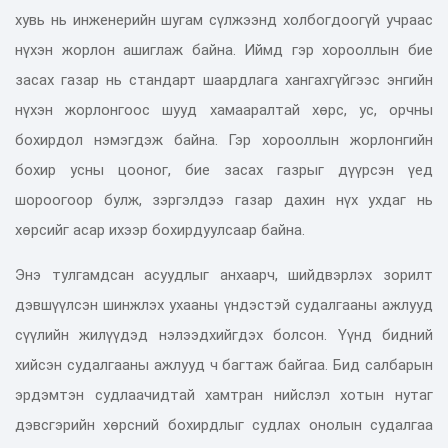
хувь нь инженерийн шугам сүлжээнд холбогдоогүй учраас
нүхэн жорлон ашиглаж байна. Иймд гэр хорооллын бие
засах газар нь стандарт шаардлага хангахгүйгээс энгийн
нүхэн жорлонгоос шууд хамааралтай хөрс, ус, орчны
бохирдол нэмэгдэж байна. Гэр хорооллын жорлонгийн
бохир усны цооног, бие засах газрыг дүүрсэн үед
шороогоор булж, зэргэлдээ газар дахин нүх ухдаг нь
хөрсийг асар ихээр бохирдуулсаар байна.
Энэ тулгамдсан асуудлыг анхаарч, шийдвэрлэх зорилт
дэвшүүлсэн шинжлэх ухааны үндэстэй судалгааны ажлууд
сүүлийн жилүүдэд нэлээдхийгдэх болсон. Үүнд бидний
хийсэн судалгааны ажлууд ч багтаж байгаа. Бид салбарын
эрдэмтэн судлаачидтай хамтран нийслэл хотын нутаг
дэвсгэрийн хөрсний бохирдлыг судлах онолын судалгаа