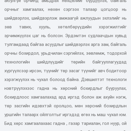
аюулгүй орчинд амьдрах нөхцөлийг бүрдүүлэх, байгаль
орчныг хамгаалах, нөхөн сэргээх талаар цогцоор нь
шийдвэрлэх, шийдвэрлэж амжаагүй ажлуудын эхлэлийг нь
зөв тавих, хууль, хөтөлбөрүүдийн хэрэгжилтийг
эрчимжүүлэх цаг нь болсон. Эрдэмтэн судлаачдын хувьд
тулгамдаад байгаа асуудлыг шийдвэрлэх арга зам, байгаль
орчны бохирдол, урьдчилан сэргийлэх, зөвлөмж, тодорхой
технологийн шийдлүүдийг төрийн байгууллагуудад
хүргүүлсээр ирсэн, түүнийг төр засаг түүнийг авч бодитоор
хэрэгжүүлэх нь чухал болоод байна. Дэвшилтэт технологи
нэвтрүүлэхээс гадна нь хөрсний бохирдлыг бууруулах,
бохирдлоос хамгаалахад ард иргэд болон аж ахуйн нэгж,
төр засгийн идэвхтэй оролцоо, мөн хөрсний бохирдлын
уршгийн талаарх ойлголтыг иргэдэд өгөх нь маш чухал юм.
Бид хөрс хамгаалахаас гадна , газар тариалан, гол нуур, ой