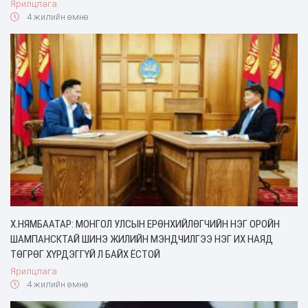
Ярилцлага
4 жилийн өмнө
Х.НЯМБААТАР: МОНГОЛ УЛСЫН ЕРӨНХИЙЛӨГЧИЙН НЭГ ОРОЙН
ШАМПАНСКТАЙ ШИНЭ ЖИЛИЙН МЭНДЧИЛГЭЭ НЭГ ИХ НАЯД
ТӨГРӨГ ХҮРДЭГГҮЙ Л БАЙХ ЁСТОЙ
Ярилцлага
4 жилийн өмнө