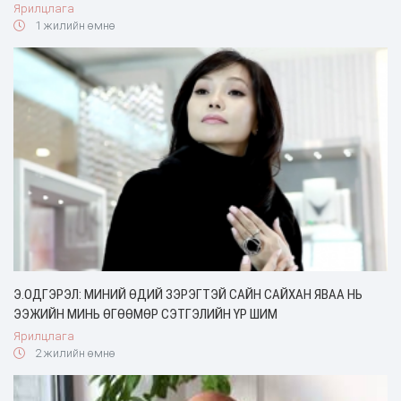
Ярилцлага
1 жилийн өмнө
Э.ОДГЭРЭЛ: МИНИЙ ӨДИЙ ЗЭРЭГТЭЙ САЙН САЙХАН ЯВАА НЬ
ЭЭЖИЙН МИНЬ ӨГӨӨМӨР СЭТГЭЛИЙН ҮР ШИМ
Ярилцлага
2 жилийн өмнө