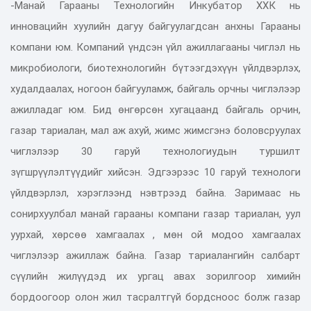
-Манай Гарааны Технологийн Инкубатор ХХК нь
инновацийн хуулийн дагуу байгуулагдсан анхны Гарааны
компани юм. Компаний үндсэн үйл ажиллагааны чиглэл нь
микробиологи, биотехнологийн бүтээгдэхүүн үйлдвэрлэх,
худалдаалах, ногоон байгууламж, байгаль орчны чиглэлээр
ажилладаг юм. Бид өнгөрсөн хугацаанд байгаль орчин,
газар тариалан, мал аж ахуй, жимс жимсгэнэ боловсруулах
чиглэлээр 30 гаруй технологиудын туршилт
зүгшрүүлэлтүүдийг хийсэн. Эдгээрээс 10 гаруй технологи
үйлдвэрлэл, хэрэглээнд нэвтрээд байна. Заримаас нь
сонирхуулбал манай гарааны компани газар тариалан, уул
уурхай, хөрсөө хамгаалах , мөн ой модоо хамгаалах
чиглэлээр ажиллаж байна. Газар тариалангийн салбарт
сүүлийн жилүүдэд их ургац авах зорилгоор химийн
бордоогоор олон жил тасралтгүй бордсноос болж газар