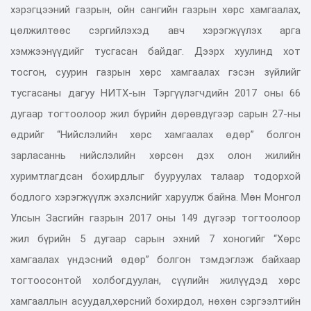
хэрэгцээний газрын, ойн сангийн газрын хөрс хамгаалах,
цөлжилтөөс сэргийлэхэд авч хэрэгжүүлэх арга
хэмжээнүүдийг тусгасан байдаг. Дээрх хуулинд хот
тосгон, суурин газрын хөрс хамгаалах гэсэн зүйлийг
тусгасаны дагуу НИТХ-ын Тэргүүлэгчдийн 2017 оны 66
дугаар тогтоолоор жил бүрийн дөрөвдүгээр сарын 27-ны
өдрийг “Нийслэлийн хөрс хамгаалах өдөр” болгон
зарласаннь нийслэлийн хөрсөн дэх олон жилийн
хуримтлагдсан бохирдлыг бууруулах талаар тодорхой
бодлого хэрэгжүүлж эхэлснийг харуулж байна. Мөн Монгол
Улсын Засгийн газрын 2017 оны 149 дүгээр тогтоолоор
жил бүрийн 5 дугаар сарын эхний 7 хоногийг “Хөрс
хамгаалах үндэсний өдөр” болгон тэмдэглэж байхаар
тогтоосонтой холбогдуулан, сүүлийн жилүүдэд хөрс
хамгааллын асуудал,хөрсний бохирдол, нөхөн сэргээлтийн