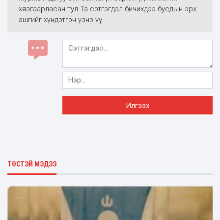
хязгаарласан тул Та сэтгэгдэл бичихдээ бусдын эрх
ашгийг хүндэтгэн үзнэ үү.
ТӨСТЭЙ МЭДЭЭ