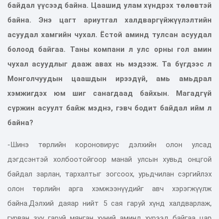
байдал үүсээд байна. Цаашид улам хүндрэх төлөвтэй
байна. Энэ цагт ариутгал халдваргүйжүүлэлтийн
асуудал хамгийн чухал. Ёстой аминд тулсан асуудал
болоод байгаа. Таны компани л улс орны гол амин
чухал асуудлыг дааж авах нь мэдээж. Та бүгдээс л
Монголчуудын цаашдын ирээдүй, амь амьдрал
хэмжигдэх юм шиг санагдаад байхын. Магадгүй
сүржин асуулт байж мэднэ, гэвч бодит байдал ийм л
байна?
-Шинэ төрлийн короновирус дэлхийн олон улсад
дэгдсэнтэй холбоотойгоор манай улсын хувьд онцгой
байдал зарлан, тархалтыг зогсоох, урьдчилан сэргийлэх
олон төрлийн арга хэмжээнүүдийг авч хэрэгжүүлж
байна.Дэлхий даяар нийт 5 сая гаруй хүнд халдварлаж,
гурван зуу гаруй мянган хүний аминд хүрээд байгаа цар