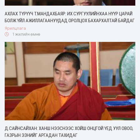
АХЛАХ ТҮРҮҮЧ Т.МАНДАХБАЯР: ИХ СУРГУУЛИЙНХАА НҮҮР ЦАРАЙ
БОЛЖ ҮЙЛ АЖИЛЛАГААНУУДАД ОРОЛЦОХ БАХАРХАЛТАЙ БАЙДАГ
Ярилцлага
1 жилийн өмнө
Д.САЙНСАЙХАН: ХАНШ НЭЭСНЭЭС ХОЙШ ОНЦГОЙ ҮЕД УУЛ ОВОО,
ГАЗРЫН ЭЗНИЙГ АРГАДАН ТАХИДАГ