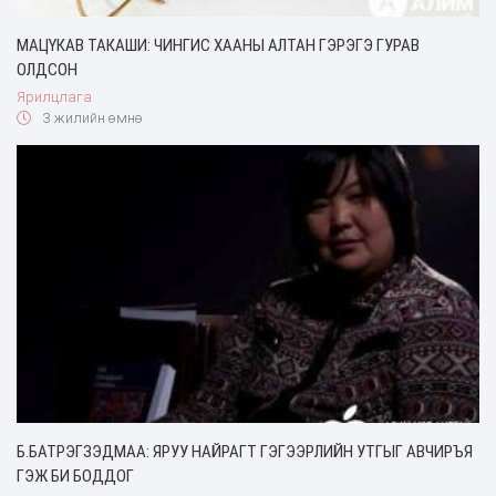
МАЦҮКАВ ТАКАШИ: ЧИНГИС ХААНЫ АЛТАН ГЭРЭГЭ ГУРАВ
ОЛДСОН
Ярилцлага
3 жилийн өмнө
Б.БАТРЭГЗЭДМАА: ЯРУУ НАЙРАГТ ГЭГЭЭРЛИЙН УТГЫГ АВЧИРЪЯ
ГЭЖ БИ БОДДОГ