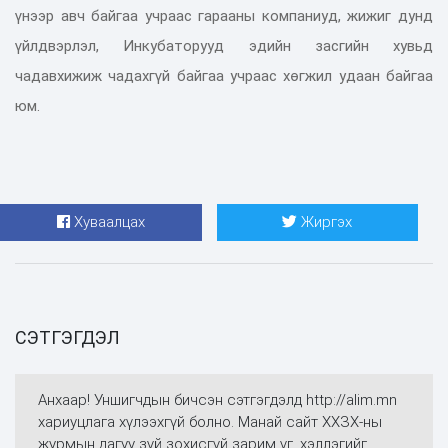
үнээр авч байгаа учраас гарааны компаниуд, жижиг дунд
үйлдвэрлэл, Инкубаторууд эдийн засгийн хувьд
чадавхижиж чадахгүй байгаа учраас хөгжил удаан байгаа
юм.
Хуваалцах
Жиргэх
СЭТГЭГДЭЛ
Анхаар! Уншигчдын бичсэн сэтгэгдэлд http://alim.mn
хариуцлага хүлээхгүй болно. Манай сайт ХХЗХ-ны
журмын дагуу зүй зохисгүй зарим үг, хэллэгийг