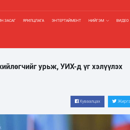
Н ЗАСАГ
ЯРИЛЦЛАГА
ЭНТЕРТАЙМЕНТ
НИЙГЭМ
ВИДЕО
ийлөгчийг урьж, УИХ-д үг хэлүүлэх
Хуваалцах
Жиргэ