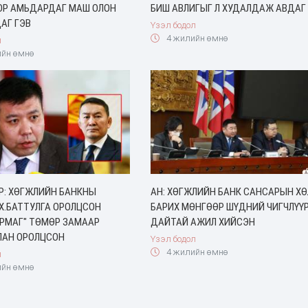
ОР АМЬДАРДАГ МАШ ОЛОН
БИШ АВЛИГЫГ Л ХУДАЛДАЖ АВДАГ
АГ ГЭВ
Үзэл бодол
4 жилийн өмнө
л
йн өмнө
Р: ХӨГЖЛИЙН БАНКНЫ
АН: ХӨГЖЛИЙН БАНК САНСАРЫН ХӨ
Х.БАТТУЛГА ОРОЛЦСОН
БАРИХ МӨНГӨӨР ШҮДНИЙ ЧИГЧЛҮҮ
АРМАГ" ТӨМӨР ЗАМААР
ДАЙТАЙ АЖИЛ ХИЙСЭН
АН ОРОЛЦСОН
Үзэл бодол
4 жилийн өмнө
л
йн өмнө