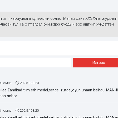
alim.mn хариуцлага хүлээхгүй болно. Манай сайт ХХЗХ-ны журмын
арласан тул Та сэтгэгдэл бичихдээ бусдын эрх ашгийг хүндэтгэн
йн өмнө
202.5.198.20
ellee.Zandkad tiim erh medel,setgel zutgel,oyun uhaan baihgui.MAN-i
lhan nohor.
йн өмнө
202.5.198.20
ellee.Zandkad tiim erh medel,setgel zutgel,oyun uhaan baihgui.MAN-i