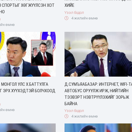
Н СПОРТЫГ ХӨГЖҮҮЛСЭН ХОТ
ХИЙЕ
ЛНО
Үзэл бодол
4 жилийн өмнө
л
йн өмнө
: МОНГОЛ УЛС Х.БАТТУЛГА
Д.СУМЪЯАБАЗАР: ИНТЕРНЕТ, WIFI-Т
Г ЭРХ ХҮҮХЭДТЭЙ БОЛЧХООД
АВТОБУС ОРУУЛЖ ИРЖ, НИЙТИЙН
ТЭЭВЭРТ НЭВТРҮҮЛЭХИЙГ ЗОРЬЖ
БАЙНА
л
йн өмнө
Үзэл бодол
4 жилийн өмнө