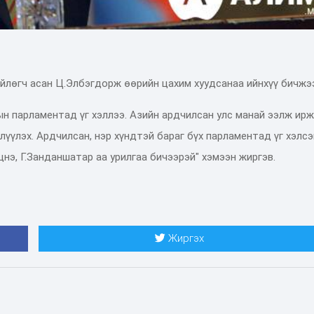
йлөгч асан Ц.Элбэгдорж өөрийн цахим хуудсанаа ийнхүү бичжэ
н парламентад үг хэллээ. Азийн ардчилсан улс манай ээлж ирж
лүүлэх. Ардчилсан, нэр хүндтэй бараг бүх парламентад үг хэлсэ
нэ, Г.Занданшатар аа урилгаа бичээрэй" хэмээн жиргэв.
Жиргэх