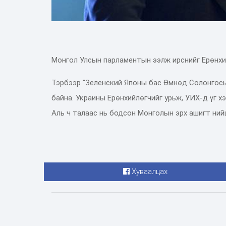
Монгол Улсын парламентын ээлж ирснийг Ерөнхи
Тэрбээр "Зеленский Японы бас Өмнөд Солонгосы
байна. Украины Ерөнхийлөгчийг урьж, УИХ-д үг хэ
Аль ч талаас нь бодсон Монголын эрх ашигт нийц
Хуваалцах