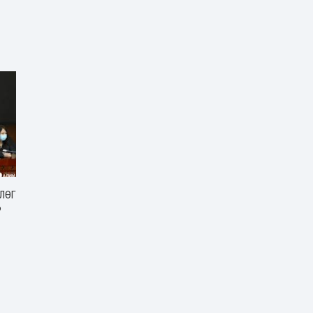
ЛӨГ
Р