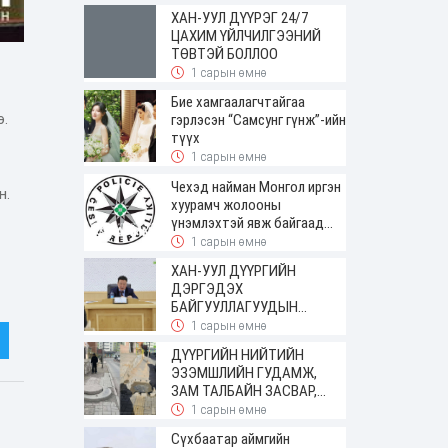
ирсэн
ХАН-УУЛ ДҮҮРЭГ 24/7
ЦАХИМ ҮЙЛЧИЛГЭЭНИЙ
ТӨВТЭЙ БОЛЛОО
1 сарын өмнө
Бие хамгаалагчтайгаа
э.
гэрлэсэн “Самсунг гүнж”-ийн
түүх
1 сарын өмнө
Чехэд найман Монгол иргэн
н.
хуурамч жолооны
үнэмлэхтэй явж байгаад
баригджээ
1 сарын өмнө
ХАН-УУЛ ДҮҮРГИЙН
ДЭРГЭДЭХ
БАЙГУУЛЛАГУУДЫН
УДИРДАХ АЖИЛТНЫ
1 сарын өмнө
ШУУРХАЙ ЗӨВЛӨГӨӨН
ДҮҮРГИЙН НИЙТИЙН
ЗОХИОН БАЙГУУЛАГДЛАА
ЭЗЭМШЛИЙН ГУДАМЖ,
ЗАМ ТАЛБАЙН ЗАСВАР,
ШИНЭЧЛЭЛТИЙН АЖИЛ
1 сарын өмнө
ҮРГЭЛЖИЛЖ БАЙНА
Сүхбаатар аймгийн