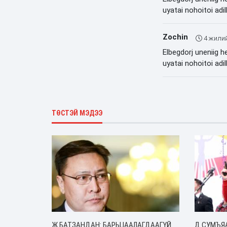
uyatai nohoitoi adi
Zochin
4 жили
Elbegdorj uneniig h
uyatai nohoitoi adi
ТӨСТЭЙ МЭДЭЭ
Ж.БАТЗАНДАН: БАРЬЦААЛАГДААГҮЙ
Д.СУМЪЯ