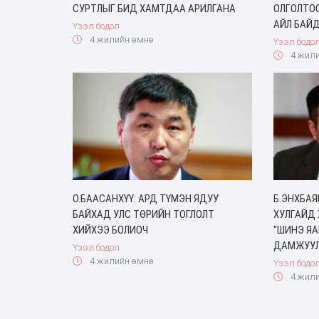
СУРТЛЫГ БИД ХАМТДАА АРИЛГАНА
ОЛГОЛТО
АЙЛ БАЙД
Үзэл бодол
4 жилийн өмнө
Үзэл бодо
4 жили
О.БААСАНХҮҮ: АРД ТҮМЭН ЯДУУ
Б.ЭНХБАЯ
БАЙХАД УЛС ТӨРИЙН ТОГЛОЛТ
ХУЛГАЙД 
ХИЙХЭЭ БОЛИОЧ
"ШИНЭ Я
ДАМЖУУЛ
Үзэл бодол
4 жилийн өмнө
Үзэл бодо
4 жили