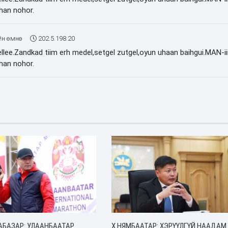
lhan nohor.
йн өмнө
202.5.198.20
ellee.Zandkad tiim erh medel,setgel zutgel,oyun uhaan baihgui.MAN-i
lhan nohor.
АБАЗАР: УЛААНБААТАР
Х.НЯМБААТАР: ХЭРҮҮЛГҮЙ НААДАМ