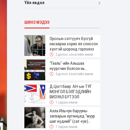
Үйл явдал
ШИНЭ МЭДЭЭ
Оросын сэтгүүлч бүсгүй
насаараа хорих ял сонссон
хүнтэй шоронд гэрлэлээ
2 долоо хоногийн өмнө
"Гааль"-ийн Альшаа
нүүрсчин болсон нь...
3 долоо хоногийн өмнө
Д.Цогтбаяр: АН-ын ТУГ
МОНГОЛ БЭЛГЭДЛИЙН
ВИЗУАЛ БҮТЭЭЛ
1 сарын өмнө
Алла Ильчун барууны
загварын ертөнцөд “муур
шиг нүдний” (cat-eye)
будалтын трендийг оруулж
1 сарын өмнө