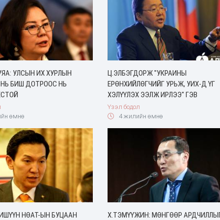
ЯА: УЛСЫН ИХ ХУРЛЫН
Ц.ЭЛБЭГДОРЖ "УКРАИНЫ
 НЬ БИШ ДОТРООС НЬ
ЕРӨНХИЙЛӨГЧИЙГ УРЬЖ, УИХ-Д ҮГ
ЁСТОЙ
ХЭЛҮҮЛЭХ ЭЭЛЖ ИРЛЭЭ" ГЭВ
л
Үзэл бодол
йн өмнө
4 жилийн өмнө
ГИШҮҮН НӨАТ-ЫН БУЦААН
Х.ТЭМҮҮЖИН: МӨНГӨӨР АРДЧИЛЛЫ