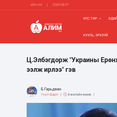
alim.mn
|
2026.08.07
УЛС ТӨР
ЭДИЙ
ХУУЛЬ, ЭРХЗҮЙ
Ц.Элбэгдорж "Украины Ерөнх
ээлж ирлээ" гэв
Б.Гарьдван
Үзэл бодол
/
4 жилийн өмнө
/