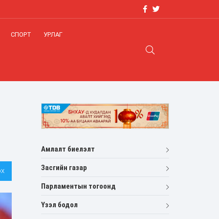
СПОРТ
УРЛАГ
Амлалт биелэлт
Засгийн газар
х
Парламентын тогоонд
Үзэл бодол