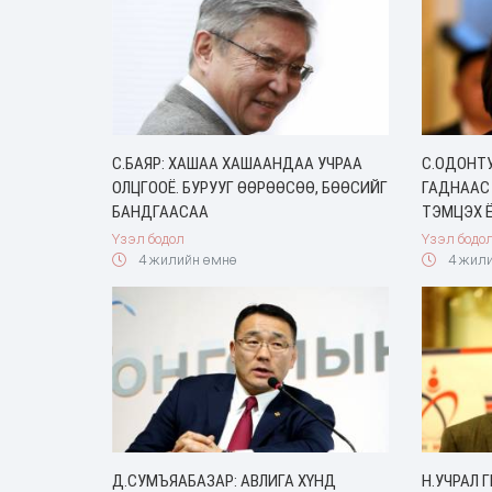
С.БАЯР: ХАШАА ХАШААНДАА УЧРАА
С.ОДОНТУ
ОЛЦГООЁ. БУРУУГ ӨӨРӨӨСӨӨ, БӨӨСИЙГ
ГАДНААС
БАНДГААСАА
ТЭМЦЭХ 
Үзэл бодол
Үзэл бодо
4 жилийн өмнө
4 жили
Д.СУМЪЯАБАЗАР: АВЛИГА ХҮНД
Н.УЧРАЛ 