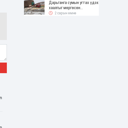
Дарьганга сумын угтах үдэх
хаалгыг мөргөсөн
жолоочоос 150 сая төгрөг
2 сарын өмнө
нэхэмжилжээ
in
in