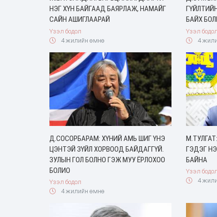
НЭГ ХҮН БАЙГААД БАЯРЛАЖ, НАМАЙГ
ГҮЙЛТИЙ
САЙН АШИГЛААРАЙ
БАЙХ БО
Үзэл бодол
Үзэл бодо
4 жилийн өмнө
4 жили
Д.СОСОРБАРАМ: ХҮНИЙ АМЬ ШИГ ҮНЭ
М.ТУЛГАТ
ЦЭНТЭЙ ЗҮЙЛ ХОРВООД БАЙДАГГҮЙ.
ГЭДЭГ НЭ
ЗУЛЫН ГОЛ БОЛНО ГЭЖ МУУ ЁРЛОХОО
БАЙНА
БОЛИО
Үзэл бодо
4 жили
Үзэл бодол
4 жилийн өмнө