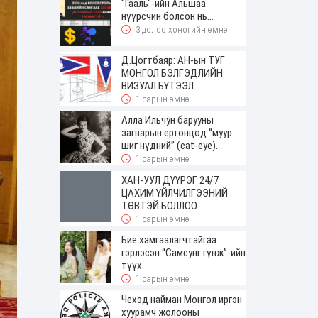
"Гааль"-ийн Альшаа
нүүрсчин болсон нь...
3 долоо хоногийн өмнө
Д.Цогтбаяр: АН-ын ТУГ
МОНГОЛ БЭЛГЭДЛИЙН
ВИЗУАЛ БҮТЭЭЛ
1 сарын өмнө
Алла Ильчун барууны
загварын ертөнцөд “муур
шиг нүдний” (cat-eye)
будалтын трендийг оруулж
1 сарын өмнө
ирсэн
ХАН-УУЛ ДҮҮРЭГ 24/7
ЦАХИМ ҮЙЛЧИЛГЭЭНИЙ
ТӨВТЭЙ БОЛЛОО
1 сарын өмнө
Бие хамгаалагчтайгаа
гэрлэсэн “Самсунг гүнж”-ийн
түүх
1 сарын өмнө
Чехэд найман Монгол иргэн
хуурамч жолооны