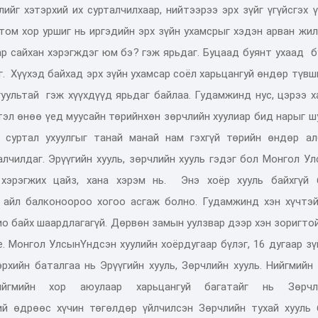
лийг хэтэрхий их сурталч
и
лхаар, нийтээрээ эрх зүйг үгүйсгэх 
том хор уршиг нь иргэдийн эрх зүйн ухамсрыг хэдэн арван жи
ар сайхан хэрэгждэг юм бэ
?
гэж ярьдаг.
Буцаад
буянт ух
аад
б
г.
Х
үүхэд байхад эрх зүйн ухамсар соёл харьцангуй өндөр түв
гуультай
гэж хүүхдүүд ярьдаг байлаа. Гудамжинд нус, цэрээ 
тэл өнөө үед
муусайн төрийнхөн зөрчлийн хуулиар бид нарыг 
 суртал ухуулгыг
танай манай нам гэхгүй төрийн өндөр ал
алчилдаг.
Эрүүгийн хууль, зөрчлийн хууль гэдэг бол
М
онгол
У
л
 хэрэгжих цайз
, х
ана хэрэм нь
.
Э
нэ хоёр хууль байхгүй 
 айл балконоороо хогоо асгаж болно. Гудамжинд хэн хүчтэй
ио байх шаардлагагүй. Дөрвөн замын уулзвар дээр хэн зоригто
е. Монгол
У
лсын
Ү
ндсэн хуулийн
хоёрдугаар
бүлэг
,
16 д
угаар
зү
эрхийн баталгаа нь
Э
рүүгийн хууль,
З
өрчлийн хууль
. Н
ийгмийн 
йгмийн хор
аюулаар
харьцангуй багат
айг нь
Зөрчл
ий өдрөөс хүчин төгөлдөр үйлчилсэн
З
өрчлийн тухай хууль 