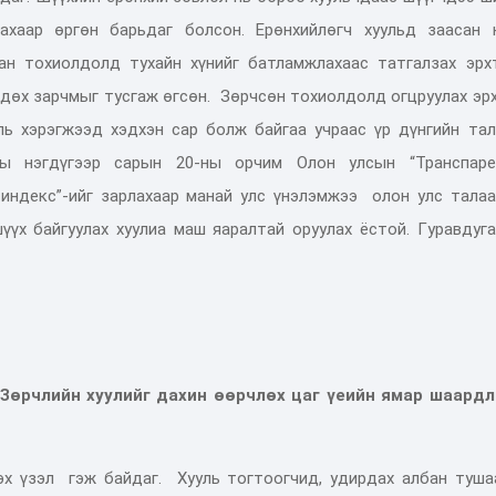
ахаар өргөн ба
рьдаг болсон. Е
рөнхийлөгч
хуульд заасан н
ан
тохиолдолд тухайн хүнийг батламжлахаас татгалзах эрх
рдөх
зарчмыг
тусгаж өгсөн.
Зөрчсөн
тохиолдолд огцруулах эр
ль хэрэгжээд хэдхэн сар болж байгаа учраас үр дүнгийн тал
ы нэгдүгээр сарын
20-
ны орчим Олон улсын
“
Транспаре
индекс”-ийг
зарлахаар манай улс үнэлэмжээ
олон улс талаа
үүх байгуулах хуулиа маш яаралтай оруулах ёстой.
Г
уравдуг
 Зөрчлийн хуулийг дахин өөрчлөх цаг үеийн ямар шаардл
гэх үзэл
гэж байдаг.
Х
ууль тогтоогчид, удирдах албан туша