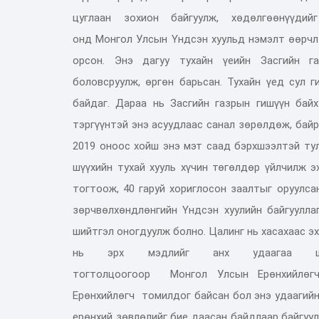
цуглаан
зохион байгуулж,
хөдөлгөөнүүд
онд
М
онгол
У
лсын
Ү
ндсэн хуульд нэмэлт өөрчл
орсон.
Энэ
дагуу тухайн үеийн
З
асгийн г
боловсруул
ж
,
ө
ргөн барьсан
. Тухайн үед сул г
байдаг. Дараа нь Засгийн газрын гишүүн бай
тэргүүнтэй энэ
асуудлаас санал зөрөлдөж, бай
2
019 о
ноос хойш энэ мэт саад бэрхшээлтэй т
шүүхийн тухай хууль хүчин төгөлдөр үйлчилж э
тогтоож, 4
0 г
аруй
хориглосон
заалтыг оруулса
зөрчвөл
хөндлөнгийн
Ү
ндсэн хуулийн байгуулла
шийтгэл оногдуулж болно. Цалинг нь хасахаас э
нь эрх мэдлийг анх удаагаа ш
тогтолцоо
гоор
М
онгол
У
лсын
Е
рөнхий
лөг
Ерөнхийлөгч
томил
дог
байсан бол энэ удаагийн
ерөнхий зөвлөлийг бие даасан байдлаар байгуу