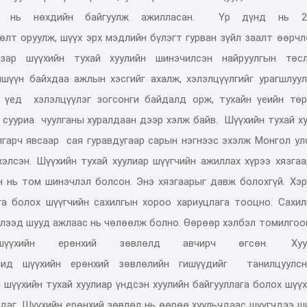
ийг нь
нөхдийн
байгуулж ажилласан.
Үр дүнд нь 2
өлт оруулж, шүүх эрх мэдлийн бүлэгт гурван зүйл заалт өөрч
азар шүүхийн тухай хуулийн шинэчилсэн найруулгын төсл
ишүүн байхдаа ажлын хэсгийг ахалж, хэлэлцүүлгийг урагшлуу
х үед х
элэлцүүлэг зогсонги байдалд орж, тухайн үеийн төр
р сууриа
чуулганы хуралдаан дээр хэлж байв.
Шүүхийн тухай ху
улгарч явсаар
сая гуравдугаар сарын нэгнээс эхэлж
М
онгол ул
хэлсэн.
Ш
үүхийн тухай хуулиар шүүгч
ийн ажиллах хүрээ хязга
н нь том шинэчлэл болсон. Энэ хязгаарыг давж болохгүй. Хэ
га болох шүүгчийн сахилгын хороо хариуцлага тооцн
о. Сахи
хлээд шууд ажлаас нь чөлөөлж болно.
Өөрөөр хэлбэл томилгоо
үүхийн ерөнхий зөвлөлд авчирч
өгсөн.
Х
у
чид
шүүхийн ерөнхий зөвлөлийн гишүүдийг
танилцуулсн
 шүүхийн тухай хуулиар үндсэн хуулийн байгууллага болох шүү
л
даг.
Шүүхийн ерөнхий зөвлөл нь өөрөө хуульчдаас шүүгчдээ ш