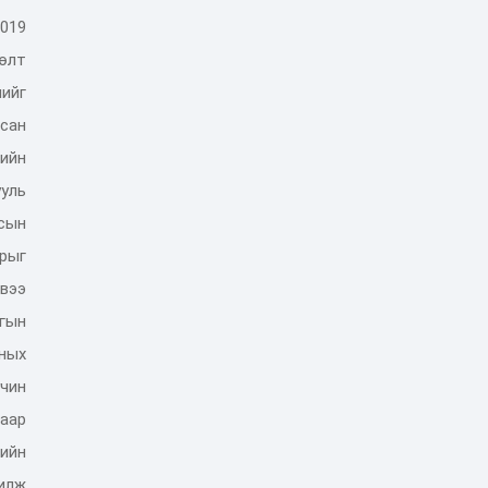
019
лөлт
ийг
лсан
ийн
уль
сын
арыг
рвээ
лгын
ных
учин
аар
хийн
илж