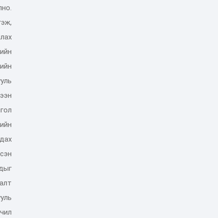
но.
гэж
,
лах
ийн
ийн
уль
жээн
гол
ийн
дах
сэн
д
ыг
алт
ууль
чил