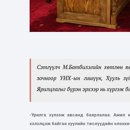
Сэтгүүлч М.Батбилэгийн хөтлөн я
зочноор УИХ-ын гишүүн, Хууль з
Ярилцлагыг бүрэн эрхээр нь хүргэж б
-Урилга хүлээж авсанд баярлалаа. Ажил 
хэлэлцэж байгаа хуулийн төслүүдийн олонхи