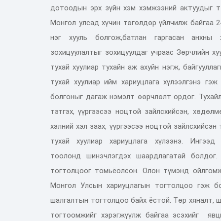
дотоодын эрх зүйн хэм хэмжээний актуудыг
т
Монгол улсад хүчин төгөлдөр үйлчилж байгаа
2
нэг хууль болгож,
батлан гаргасан анхны 
зохицуулалтыг
зохицуулдаг учраас Зөрчлийн хуу
тухай хуулиар тухайн аж ахуйн нэгж, байгууллаг
тухай хуулиар
ийм
хариуцлага хүлээлгэнэ
гэж 
болгоныг дагаж нэмэлт өөрчлөлт ордог.
Тухайл
тэтгэх, үүргээсээ ноцтой зайлсхийсэн, хөдөлм
хэлний хэл заах, үүргээсээ ноцтой зайлсхийсэ
тухай
хуулиар хариуцлага хүлээнэ.
Ингээ
тоолонд
шинэчлэгдэ
х шаардлагатай болдог
тогтолцоо
г томьёолсон. Олон түмэнд ойлгомж
М
онгол
У
лсын хариуцлагын тогтолцоо гэж б
шалгалтын тогтолцоо байх ёстой
. Т
өр хяналт, 
тогтоомжийг хэрэгжүүлж
байгаа эсэхийг
явцы