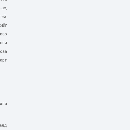
ас,
тэй
.
хийг
аар
нси
саа
аарт
ага
алд