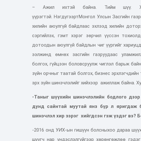
– Ажил ихтэй байна. Тийм шүү.
үүрэгтэй.
Нэгдүгээрт
М
онгол
У
лсын
З
асгийн газ
хилийн аюулгүй байдлаас
эхлээд
хилийн дотор
сэргийлэх, гэмт хэрэг зөрчил үүссэн тохиол
дотоодын аюулгүй байдлын чиг үүргийг хариуцд
ээлжи
н
д өмнөх засгийн газрууд
аас уламжи
болгох
,
гүйцээн боловсруулж
чиглэл барьж байн
зүйн орчныг таатай болгох, бизнес эрхлэгчдий
эрх зүйн шинэчлэл
ийг хийхээр ажиллаж байна. Х
-Таныг шүүхийн шинэчлэлийн бодлого дээр
дунд
сайнтай муутай янз бүр л яригдаж 
шинэчлэл
хир зэрэг
хийгдсэн гэж үздэг вэ?
Б
-2
016
онд УИХ-ын гишүүн
болсныхоо дараа
шүү
шүүгч нар үндэслэлгүйгээр хөрөнгөжлөө гэдэ