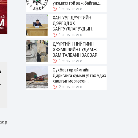
үнэмлэхтэй явж байгаад
баригджээ
1 сарын өмнө
ХАН-УУЛ ДҮҮРГИЙН
ДЭРГЭДЭХ
БАЙГУУЛЛАГУУДЫН
УДИРДАХ АЖИЛТНЫ
1 сарын өмнө
ШУУРХАЙ ЗӨВЛӨГӨӨН
ДҮҮРГИЙН НИЙТИЙН
ЗОХИОН БАЙГУУЛАГДЛАА
ЭЗЭМШЛИЙН ГУДАМЖ,
ЗАМ ТАЛБАЙН ЗАСВАР,
ШИНЭЧЛЭЛТИЙН АЖИЛ
1 сарын өмнө
ҮРГЭЛЖИЛЖ БАЙНА
Сүхбаатар аймгийн
н
Дарьганга сумын угтах үдэх
хаалгыг мөргөсөн
.
жолоочоос 150 сая төгрөг
2 сарын өмнө
нэхэмжилжээ
аар