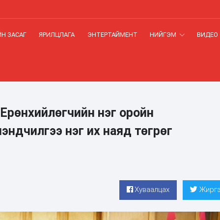
Н ЗАСАГ
ЯРИЛЦЛАГА
ЭНТЕРТАЙМЕНТ
НИЙГЭМ
ВИДЕО
Ерөнхийлөгчийн нэг оройн
ндчилгээ нэг их наяд төгрөг
Хуваалцах
Жиргэ