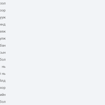
үзэл
лээр
ууж
шинд
хаяж
шулж
бан
сын
бол
 нь
й нь
йлд
хор
ийн
бол