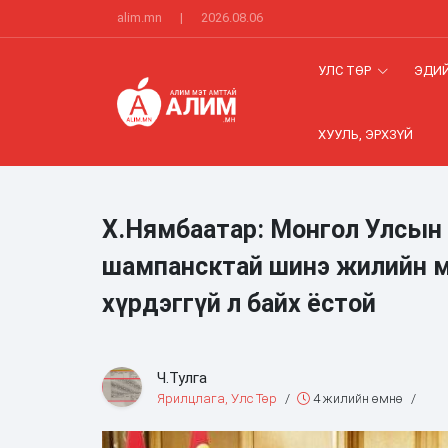
alim.mn
|
2026.08.06
УЛС ТӨР
ЭДИЙ
ХУУЛЬ, ЭРХЗҮЙ
Х.Нямбаатар: Монгол Улсын 
шампансктай шинэ жилийн мэ
хүрдэггүй л байх ёстой
Ч.Тулга
Ярилцлага, Улс Төр
/
4 жилийн өмнө
/