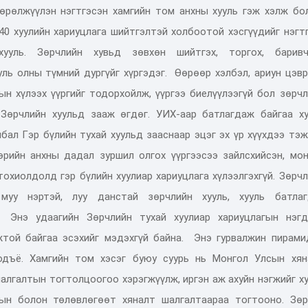
өрөлжүүлэн нэгтгэсэн хамгийн том анхны хууль гэж хэлж бол
40 хуулийн хариуцлага шийтгэлтэй холбоотой хэсгүүдийг
н
эгт
хууль.
З
өрчлийн хувьд зөвхөн шийтгэх, торгох, баривч
ль олны түмний дургүйг хүргэдэг.
Өөрөөр хэлбэл, ариун цэвр
ын хүлээх үүргийг тодорхойлж,
үүргээ биелүүлээгүй
бол
зөрчл
Зөрчлийн хуульд зааж өгдөг. УИХ-аар
батлагдаж байгаа ху
бал Г
эр бүлийн тухай хуульд зааснаар эцэг эх үр хүүхдээ тэ
өрийн анхны дадал зуршил олгох үүргээсээ зайлсхийсэн, мон
н тохиолдолд
г
эр бүлийн хуулиар хариуцлага хүлээлгэхгүй. Зө
рчл
д
муу нэртэй, луу данстай зөрчлийн
хуул
ь,
хууль батлаг
.
Э
нэ удаагийн
З
өрчлийн тухай хуулиар хариуцлагын нэгд
той байгаа эсэхийг мэдэхгүй байна.
Энэ
гурвалжин пирами
одъё.
Х
амгийн том хэсэг буюу суурь нь
М
онгол
У
лсын хян
шалгалтын тогтолцоогоо хэрэгжүүлж, иргэн аж ахуйн нэгжийг х
н болон төлөвлөгөө
т хяналт
шалгалтаараа тогтооно
. З
өр