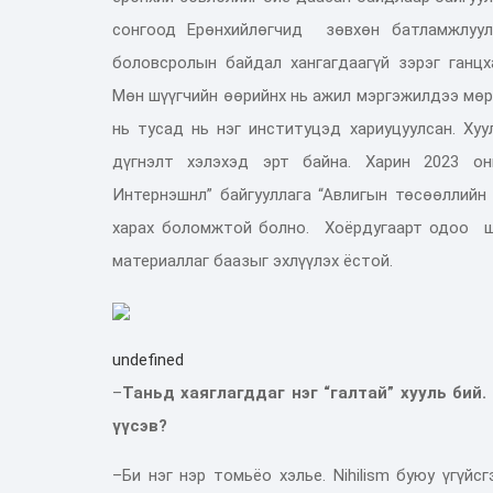
сонгоод
Е
рөнхийлөгч
ид
зөвхөн батламжлуул
боловсролын байдал хангагдаагүй зэрэг
ганц
х
Мөн
шүүгчийн өөрийнх нь ажил мэргэжилдээ мө
нь тусад нь нэг институцэд хариуцуул
сан.
Хуу
дүгнэлт хэлэхэд эрт байна. Харин 2
023 о
н
Интернэшнл
”
б
айгууллага
“Авлигын төсөөллийн 
харах
боломжтой болно.
Хоёрдугаарт
одоо
ш
материаллаг баазыг эхлүүлэх ёстой.
undefined
–
Таньд хаяглагддаг нэг
“
галтай
” х
ууль бий.
үүсэв
?
–
Би нэг
нэр томьёо хэлье. Nihilism б
уюу үгүйс