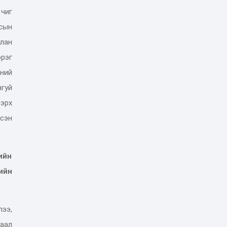
чиг
сын
лан
рэг
ний
гуй
 эрх
сэн
ийн
ийн
лээ,
саал