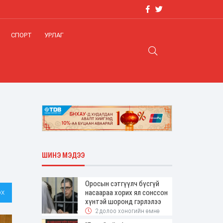
СПОРТ
УРЛАГ
ШИНЭ МЭДЭЭ
Оросын сэтгүүлч бүсгүй
х
насаараа хорих ял сонссон
хүнтэй шоронд гэрлэлээ
2 долоо хоногийн өмнө