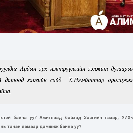
вуулдаг Ардын эрх нэвтрүүлгийн ээлжит дугаары
үй дотоод хэргийн сайд Х.Нямбаатар оролцжээ
айна.
ихтэй байна уу
?
Ажиглаад байхад Засгийн газар, УИХ-
 нь танай яамаар дамжиж байна уу?