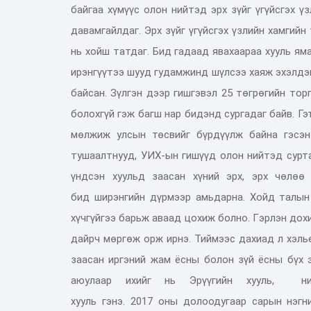
байгаа хүмүүс олон нийтэд эрх зүйг үгүйсгэх үз
давамгайл
даг.
Эрх зүйг үгүйсгэх үз
лийн
хамгийн 
нь хойш та
тдаг.
Бид гадаад явахаараа хууль ям
ирэ
нгүүтээ
шууд гудамжи
н
д шүлс
ээ хаяж эхэлдэ
байсан. Зүлгэн дээр ги
шгэвэл
2
5 т
өгрөгийн тор
болохгүй гэ
ж
багш нар бидэнд сургадаг байв.
Гэ
мөлжиж улсын төсвийг бүрдүүлж байна гэсэн
тушаалтнууд, УИХ-ын гишүүд олон нийтэд сурт
үндсэн хуульд заасан хүний эрх, эрх чөлөө
бид
ширэнгийн
дүрмээр амьдарна.
Х
ойд талын
хүчгүйгээ барьж аваад цохиж болно
. Г
эрлэн дох
дайрч мөргөж орж ирнэ.
Тиймээс
дахиад л хэль
заасан иргэний жам ёсны болон зүй ёсны бүх 
аюулаар
ихийг нь Э
рүүгийн хууль
,
ни
хууль
гэнэ.
2017
о
ны
долоодугаар сарын нэгн