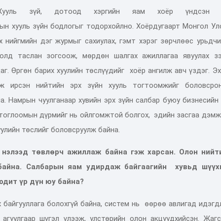
Хууль зүй, дотоод хэргийн яам хоёр үндсэн 
рын хууль зүйн бодлогыг тодорхойлно
. Хоёрдугаарт
М
онгол
У
л
х нийгмийн дэг журмыг сахиулах, гэмт хэрэг зөрчлөөс урьдчи
долд таслан
зогсоож
,
мөрдөн шалгах ажиллагаа явуулах зэ
аг.
Ө
ргөн барих хуулийн төслүүд
ийг
хоёр ангилж
авч үздэг.
Эх
лж ирсэн
нийтийн эрх зүйн хууль тогтоомжийг боловсрон
а. Н
амрын чуулганаар хувийн эрх зүйн салбар буюу бизнесийн
н тоглоомын дүрмийг нь ойлгомжтой болгох,
эдийн засгаа дэмж
уулийн төслийг боловсруулж байна.
 нэлээд төвлөрч ажиллаж байна гэж харсан. Олон нийт
байна. Салбарын яам удирда
ж байгаагийн
хувьд шүүх
одит үр дүн юу байна?
х байгууллага болохгүй байна, систем нь өөрөө
авлигад идэгд
г агуулгаар
шүгэл үлээж, улстөрийн
олон акцууд
хийсэн. Ж
аг