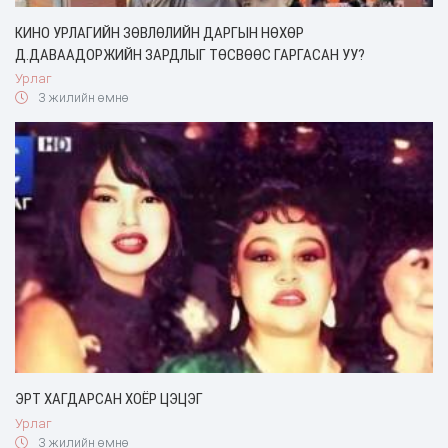
КИНО УРЛАГИЙН ЗӨВЛӨЛИЙН ДАРГЫН НӨХӨР
Д.ДАВААДОРЖИЙН ЗАРДЛЫГ ТӨСВӨӨС ГАРГАСАН УУ?
Урлаг
3 жилийн өмнө
ЭРТ ХАГДАРСАН ХОЁР ЦЭЦЭГ
Урлаг
3 жилийн өмнө