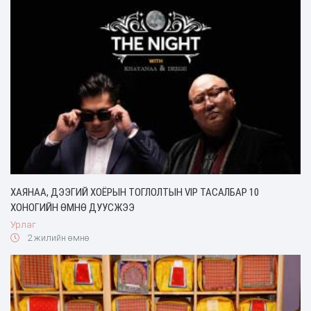
ХАЯНАА, ДЭЭГИЙ ХОЁРЫН ТОГЛОЛТЫН VIP ТАСАЛБАР 10
ХОНОГИЙН ӨМНӨ ДУУСЖЭЭ
Урлаг
2 жилийн өмнө