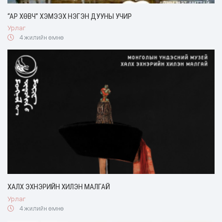
“АР ХӨВЧ” ХЭМЭЭХ НЭГЭН ДУУНЫ УЧИР
Урлаг
4 жилийн өмнө
ХАЛХ ЭХНЭРИЙН ХИЛЭН МАЛГАЙ
Урлаг
4 жилийн өмнө