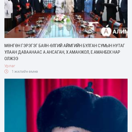
МӨНГӨН ГЭРЭГЭГ БАЯН-ӨЛГИЙ АЙМГИЙН БУЛГАН СУМЫН НУТАГ
УЛААН ДАВААНААС А.АНСАГАН, Х.АМАНЖОЛ, Е.АМАНБЕК НАР
ОЛЖЭЭ
Урлаг
1 жилийн өмнө