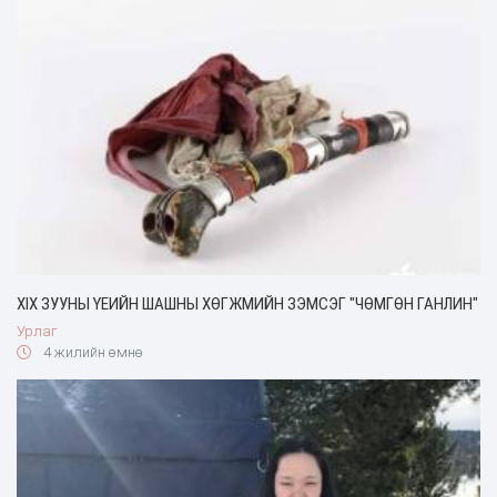
XIX ЗУУНЫ ҮЕИЙН ШАШНЫ ХӨГЖМИЙН ЗЭМСЭГ "ЧӨМГӨН ГАНЛИН"
Урлаг
4 жилийн өмнө