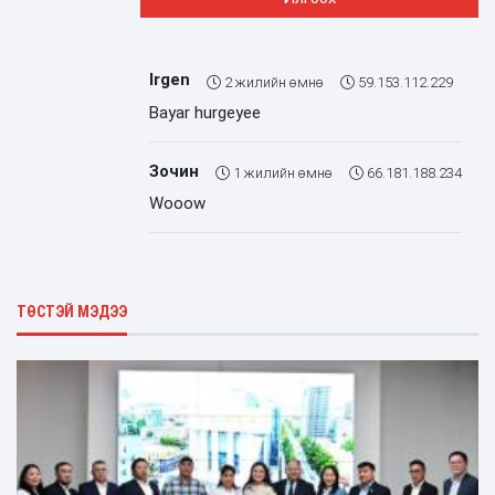
Irgen
2 жилийн өмнө
59.153.112.229
Bayar hurgeyee
Зочин
1 жилийн өмнө
66.181.188.234
Wooow
ТӨСТЭЙ МЭДЭЭ