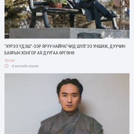
"ХҮРЭЭ ҮДЭШ"-ЭЭР ЯРУУ НАЙРАГЧИД ШҮЛГЭЭ УНШИЖ, ДУУЧИН
БАЯРЫН ХОНГОР АЯ ДУУГАА ӨРГӨНӨ
Урлаг
4 жилийн өмнө