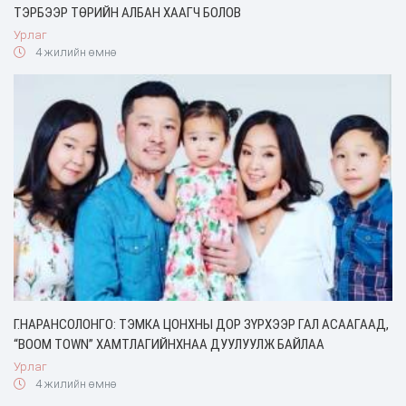
ТЭРБЭЭР ТӨРИЙН АЛБАН ХААГЧ БОЛОВ
Урлаг
4 жилийн өмнө
Г.НАРАНСОЛОНГО: ТЭМКА ЦОНХНЫ ДОР ЗҮРХЭЭР ГАЛ АСААГААД,
“BOOM TOWN” ХАМТЛАГИЙНХНАА ДУУЛУУЛЖ БАЙЛАА
Урлаг
4 жилийн өмнө