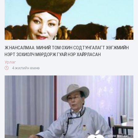
Ж.НАНСАЛМАА: МИНИЙ ТОМ ОХИН СОДТУНГАЛАГТ ХӨГЖМИЙН
НЭРТ ЗОХИОЛЧ МӨРДОРЖ ГУАЙ НЭР ХАЙРЛАСАН
Урлаг
4 жилийн өмнө