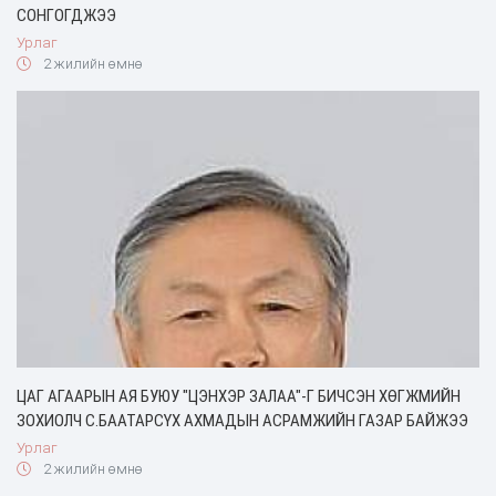
СОНГОГДЖЭЭ
Урлаг
2 жилийн өмнө
ЦАГ АГААРЫН АЯ БУЮУ "ЦЭНХЭР ЗАЛАА"-Г БИЧСЭН ХӨГЖМИЙН
ЗОХИОЛЧ С.БААТАРСҮХ АХМАДЫН АСРАМЖИЙН ГАЗАР БАЙЖЭЭ
Урлаг
2 жилийн өмнө