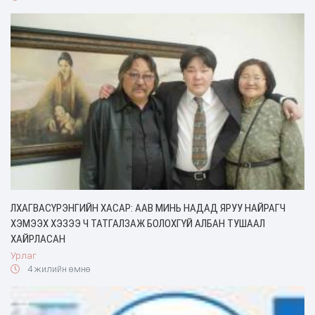
ЛХАГВАСҮРЭНГИЙН ХАСАР: ААВ МИНЬ НАДАД ЯРУУ НАЙРАГЧ
ХЭМЭЭХ ХЭЗЭЭ Ч ТАТГАЛЗАЖ БОЛОХГҮЙ АЛБАН ТУШААЛ
ХАЙРЛАСАН
Урлаг
4 жилийн өмнө