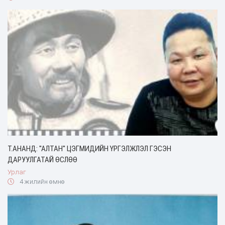
Т.АНАНД: ''АЛТАН'' ЦЭГМИДИЙН ҮРГЭЛЖЛЭЛ ГЭСЭН
ДАРУУЛГАТАЙ ӨСЛӨӨ
Урлаг
4 жилийн өмнө