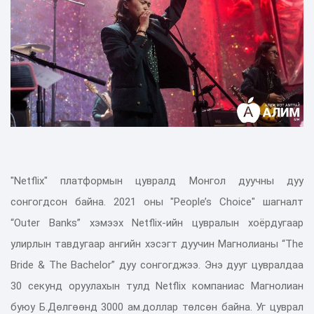
"Netflix" платформын цувралд Монгол дуучны дуу
сонгогдсон байна. 2021 оны "People’s Choice" шагналт
“Outer Banks” хэмээх Netflix-ийн цувралын хоёрдугаар
улирлын тавдугаар ангийн хэсэгт дуучин Магнолианы “The
Bride & The Bachelor” дуу сонгогджээ. Энэ дууг цувралдаа
30 секунд оруулахын тулд Netflix компаниас Магнолиан
буюу Б.Дөлгөөнд 3000 ам.доллар төлсөн байна. Уг цуврал