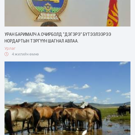
УРАН БАРИМАЛЧ А.ОЧИРБОЛД "ДЭГЭРЭ" БҮТЭЭЛЭЭРЭЭ
НОРДАРТЫН ТЭРГҮҮН ШАГНАЛ АВЛАА.
Урлаг
4 жилийн өмнө