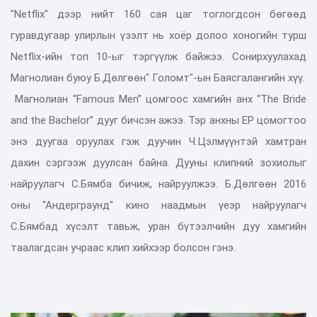
"Netflix" дээр нийт 160 сая цаг тоглогдсон бөгөөд
гуравдугаар улирлын үзэлт нь хоёр долоо хоногийн турш
Netflix-ийн топ 10-ыг тэргүүлж байжээ. Сонирхуулахад
Магнолиан буюу Б.Дөлгөөн" Голомт"-ын Баясгалангийн хүү.
Магнолиан “Famous Men” цомгоос хамгийн анх “The Bride
and the Bachelor” дууг бичсэн ажээ. Тэр анхны EP цомогтоо
энэ дуугаа оруулах гэж дуучин Ч.Цэлмүүнтэй хамтран
дахин сэргээж дуулсан байна. Дууны клипний зохиолыг
найруулагч С.Бямба бичиж, найруулжээ. Б.Дөлгөөн 2016
оны "Андерграунд" кино наадмын үеэр найруулагч
С.Бямбад хүсэлт тавьж, уран бүтээлчийн дуу хамгийн
таалагдсан учраас клип хийхээр болсон гэнэ.