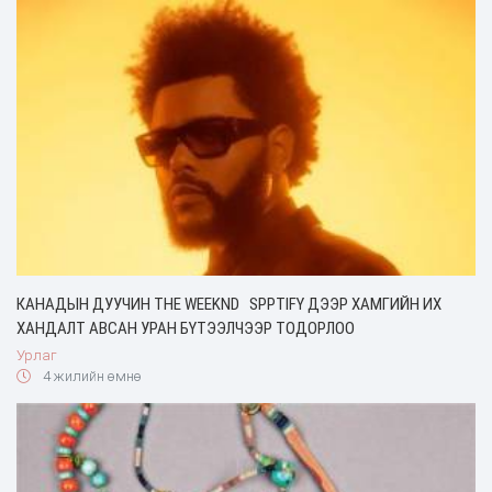
КАНАДЫН ДУУЧИН THE WEEKND SPPTIFY ДЭЭР ХАМГИЙН ИХ
ХАНДАЛТ АВСАН УРАН БҮТЭЭЛЧЭЭР ТОДОРЛОО
Урлаг
4 жилийн өмнө