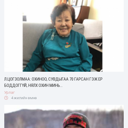
Л.ЦОГЗОЛМАА: ОХИНОО, СУВДЫГАА 70 ГАРСАН ГЭЖ ЕР
БОДДОГГҮЙ, НЯЛХ ОХИН МИНЬ...
Урлаг
4 жилийн өмнө