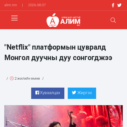
alim.mn
|
2026.08.07
"Netflix" платформын цувралд
Монгол дуучны дуу сонгогджээ
/
2 жилийн өмнө
/
Хуваалцах
Жиргэх