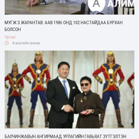
МУГЖ З.ЖАРАНТАВ: ААВ 1986 ОНД 102 НАСТАЙДАА БУРХАН
БОЛСОН
Урлаг
4 жилийн өмнө
БАЛЧИНЖАВЫН АНГИРМААД УРЛАГИЙН ГАВЬЯАТ ЗҮТГЭЛТЭН