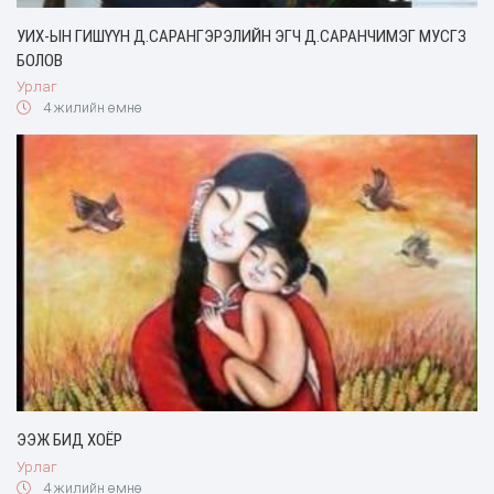
УИХ-ЫН ГИШҮҮН Д.САРАНГЭРЭЛИЙН ЭГЧ Д.САРАНЧИМЭГ МУСГЗ
БОЛОВ
Урлаг
4 жилийн өмнө
ЭЭЖ БИД ХОЁР
Урлаг
4 жилийн өмнө