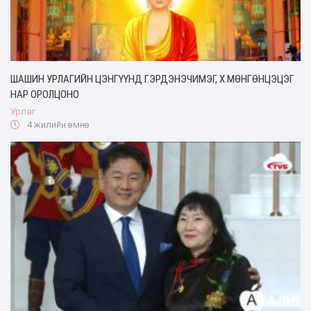
ШАШИН УРЛАГИЙН ЦЭНГҮҮНД Г.ЭРДЭНЭЧИМЭГ, Х.МӨНГӨНЦЭЦЭГ
НАР ОРОЛЦОНО
Урлаг
4 жилийн өмнө