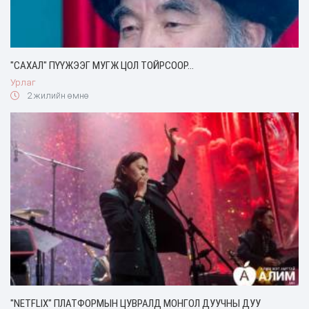
"САХАЛ" ПҮҮЖЭЭГ МУГЖ ЦОЛ ТОЙРСООР...
Урлаг
2 жилийн өмнө
"NETFLIX" ПЛАТФОРМЫН ЦУВРАЛД МОНГОЛ ДУУЧНЫ ДУУ