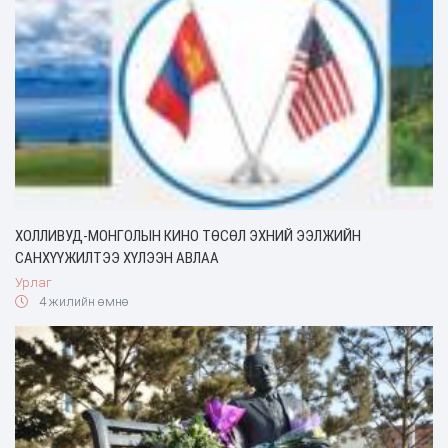
ХОЛЛИВУД-МОНГОЛЫН КИНО ТӨСӨЛ ЭХНИЙ ЭЭЛЖИЙН
САНХҮҮЖИЛТЭЭ ХҮЛЭЭН АВЛАА
Урлаг
4 жилийн өмнө