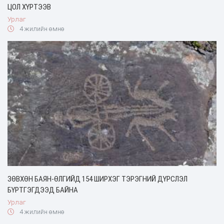
ЦОЛ ХҮРТЭЭВ
Урлаг
4 жилийн өмнө
ЗӨВХӨН БАЯН-ӨЛГИЙД 154 ШИРХЭГ ТЭРЭГНИЙ ДҮРСЛЭЛ
БҮРТГЭГДЭЭД БАЙНА
Урлаг
4 жилийн өмнө