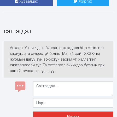
Хуваалцах
Жиргэх
СЭТГЭГДЭЛ
Анхаар! Уншигчдын бичсэн сэтгэгдэлд http://alim.mn
хариуцлага хүлээхгүй болно. Манай сайт ХХЗХ-ны
журмын дагуу зүй зохисгүй зарим үг, хэллэгийг
хязгаарласан тул Та сэтгэгдэл бичихдээ бусдын эрх
ашгийг хүндэтгэн үзнэ үү.