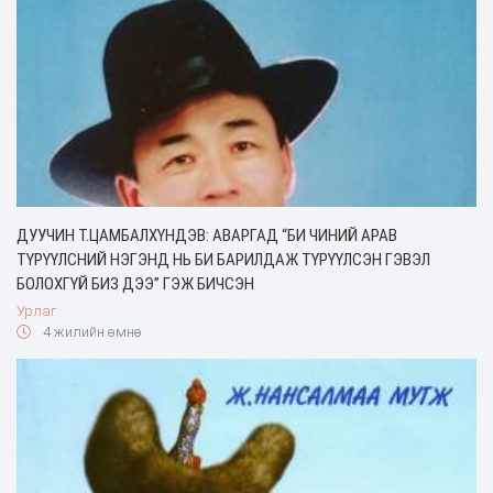
ДУУЧИН Т.ЦАМБАЛХҮНДЭВ: АВАРГАД “БИ ЧИНИЙ АРАВ
ТҮРҮҮЛСНИЙ НЭГЭНД НЬ БИ БАРИЛДАЖ ТҮРҮҮЛСЭН ГЭВЭЛ
БОЛОХГҮЙ БИЗ ДЭЭ” ГЭЖ БИЧСЭН
Урлаг
4 жилийн өмнө