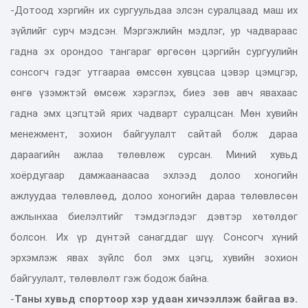
-Дотоод хэргийн их сургуульдаа элсэн суралцаад маш их
зүйлийг сурч мэдсэн. Мэргэжлийн мэдлэг, ур чадвараас
гадна эх орондоо тангараг өргөсөн цэргийн сургуулийн
сонсогч гэдэг утгаараа өмссөн хувцсаа цэвэр цэмцгэр,
өнгө үзэмжтэй өмсөж хэрэглэх, биеэ зөв авч явахаас
гадна эмх цэгцтэй ярих чадварт суралцсан. Мөн хувийн
менежмент, зохион байгуулалт сайтай болж дараа
дараагийн ажлаа төлөвлөж сурсан. Миний хувьд
хоёрдугаар дамжаанаасаа эхлээд долоо хоногийн
ажлуудаа төлөвлөөд, долоо хоногийн дараа төлөвлөсөн
ажлынхаа биелэлтийг тэмдэглэдэг дэвтэр хөтөлдөг
болсон. Их үр дүнтэй санагддаг шүү. Сонсогч хүний
эрхэмлэж явах зүйлс бол эмх цэгц, хувийн зохион
байгуулалт, төлөвлөлт гэж бодож байна.
-
Таны хувьд спортоор хэр удаан хичээллэж байгаа вэ.