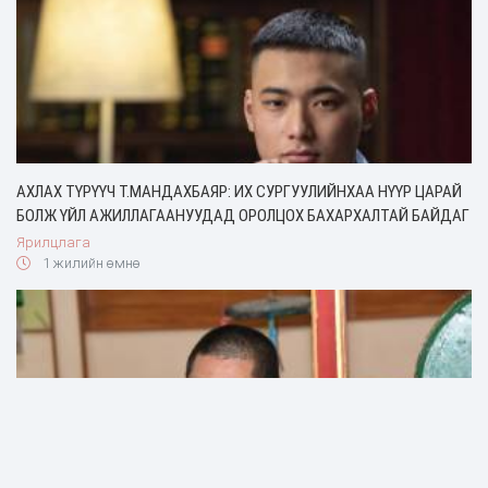
АХЛАХ ТҮРҮҮЧ Т.МАНДАХБАЯР: ИХ СУРГУУЛИЙНХАА НҮҮР ЦАРАЙ
БОЛЖ ҮЙЛ АЖИЛЛАГААНУУДАД ОРОЛЦОХ БАХАРХАЛТАЙ БАЙДАГ
Ярилцлага
1 жилийн өмнө