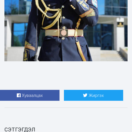
Хуваалцах
Жиргэх
СЭТГЭГДЭЛ