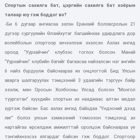
Спортын сахилга бат, цэргийн сахилга бат хоёрын
талаар юу гэж боддог вэ?
-Би 6 дугаар ангиасаа эхлэн Ерөнхий боловсролын 21
дүгээр сургуулийн Өлзийхутаг багшийнхаа удирдлага дор
волейболын спортоор хичээллэж эхэлсэн. Ахлах ангид
ороод “Уурхайчин” клубээс тоглох болсон. Манай
“Уурхайчин” клубийн багийг багаасаа найзалсан нэг ангийн
6 найз бүрдүүлж байснаараа их онцлогтой. Бид Улсын
аварга шалгаруулах тэмцээний 3 удаагийн тэргүүн байр
эзэлж, мөн Оросын Холбооны Улсад болсон “Монгол
туургатан” хүүхдийн спортын их наадмаас алтан медал
хүртэж байсан. Бас ахлах ангид байхдаа “Үндэсний дээд
лиг” болох улсын хэмжээний томоохон тэмцээнд ах
нартайгаа өрсөлдөж амжилттай оролцож байснаараа үе
тэнгийхнээсээ ялгардаг байсан гэж боддог. Спортоор