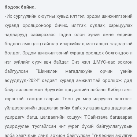
бодож байна.
-Их сургуулийн оюутны хувьд илтгэл, эрдэм шинжилгээний
хуралд оролцсоноор бичих, илтгэх, судлах, харьцуулах
чадварууд сайжрахаас гадна олон хүний өмнө өөрийн
бодлоо эмх цэгцтэйгээр илэрхийлэх, мэтгэлцэх чадвартай
болдог. Эрдэм шинжилгээний хуралд оролцох болгондоо л
нэг зүйлийг сурч авч байдаг. Энэ жил ШМУС-аас зохион
байгуулсан “Шинжлэн магадлахуйн орчин үеийн
асуудлууд-2024” сэдэвт хуралд амжилттай оролцож дэд
байр эзлэсэн мөн Эрүүгийн цагдаагийн албаны Кибер гэмт
хэрэгтэй тэмцэх газрын Тоон ул мөр илрүүлэх хэлтэст
үйлдвэрлэлийн дадлагаа хийж байх хугацаандаа дадлагын
удирдагч багш, цагдаагийн хошууч Т.Сайнзаяа багшаараа
удирдуулан тусгайлсан чиг үүрэг бүхий байгууллагуудын
алба хаагчдын дунд зохион байгуулсан “Үндэсний аюулгүй