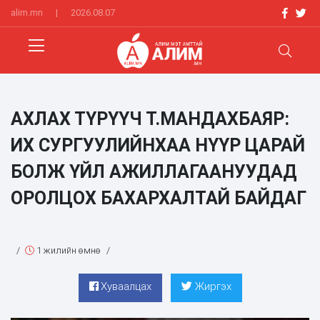
alim.mn
|
2026.08.07
АХЛАХ ТҮРҮҮЧ Т.МАНДАХБАЯР:
ИХ СУРГУУЛИЙНХАА НҮҮР ЦАРАЙ
БОЛЖ ҮЙЛ АЖИЛЛАГААНУУДАД
ОРОЛЦОХ БАХАРХАЛТАЙ БАЙДАГ
/
1 жилийн өмнө
/
Хуваалцах
Жиргэх