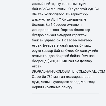
дэлхий нийтэд хуваалцахыг хүсч
байна.\nБи Монголын Оюутолгой хүн. Би
DR-тэй холбогдлоо. Интернетээр
дамжуулан ADITY, би хандивлагч
болсон. Би 1 бөөрөө эмнэлэгт
донороор өгсөн. Өөртөө болон гэр
бүлдээ сайхан амьдрал хэрэгтэй
байсан учраас би 1 бөөрөө мөнгөөр
өгсөн. Бөөрөө өгсний дараа би маш
эрүүл хэвээр байна. Одоо би санхүүгийн
амжилтандаа баяртай байна. Эмч нар
бөөрөнд $780,000 мянган ам.доллар
өгсөн.
DR.PRADHAN.UROLOGIST.LT.COL@GMAIL.COM
Одоо би 780 мянган доллараар орон
сууц, машин худалдаж аваад Монголд
өөрийн компаниа байгуу