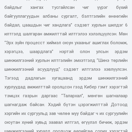
байдлыг хангах тусгайлсан чиг үүрэг бүхий
байгууллагуудын албаны сургалт, бэлтгэлийн өнөөгийн
байдал, цаашдын чиг хандлага” сэдэвт хурлын шилдэг 6
илтгэлд шалгаран амжилттай илтгэлээ хэлэлцүүлсэн. Мөн
“Эрх зүйн процесст хиймэл оюун ухааныг ашиглах боломж,
хэрэгцээ, шаардлага” нэртэй олон улсын эрдэм
шинжилгээний хурлын илтгэлийн эмхэтгэлд “Шинэ төрлийн
шинжилгээний асуудлууд” сэдэвт илтгэлээ хэвлүүлсэн.
Тэгээд дадлагын хугацаанд эрдэм шинжилгээний
хурлуудад амжилттай оролцсон гээд Кибер гэмт хэрэгтэй
тэмцэх газрын даргаас “Талархал”, мөнгөн шагналаар
шагнагдаж байсан. Хэдий бүтэн цэрэгжилттэй Дотоод
хэргийн их сургуульд зав чөлөө муу байдаг ч их сургуулийн
оюутан хүний хувьд заавал илтгэл, өгүүлэл бичиж, эрдэм
шинжилгээний хуралд оролцож өөрийгөө сорих хэрэгтэй