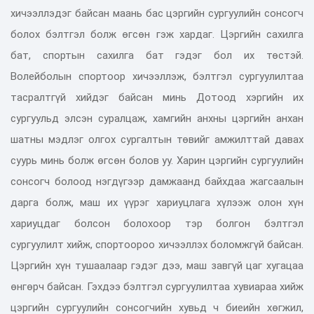
хичээллэдэг байсан маань бас цэргийн сургуулийн сонсогч
болох бэлтгэл болж өгсөн гэж хардаг. Цэргийн сахилга
бат, спортын сахилга бат гэдэг бол их төстэй.
Волейболын спортоор хичээллэж, бэлтгэл сургуулилтаа
тасралтгүй хийдэг байсан минь Дотоод хэргийн их
сургуульд элсэн суралцаж, хамгийн анхны цэргийн анхан
шатны мэдлэг олгох сургалтын төвийг амжилттай давах
суурь минь болж өгсөн болов уу. Харин цэргийн сургуулийн
сонсогч болоод нэгдүгээр дамжаанд байхдаа жагсаалын
дарга болж, маш их үүрэг хариуцлага хүлээж олон хүн
хариуцдаг болсон болохоор тэр болгон бэлтгэл
сургуулилт хийж, спортоороо хичээллэх боломжгүй байсан.
Цэргийн хүн тушаалаар гэдэг дээ, маш завгүй цаг хугацаа
өнгөрч байсан. Гэхдээ бэлтгэл сургуулилтаа хувиараа хийж
цэргийн сургуулийн сонсогчийн хувьд ч биеийн хөгжил,