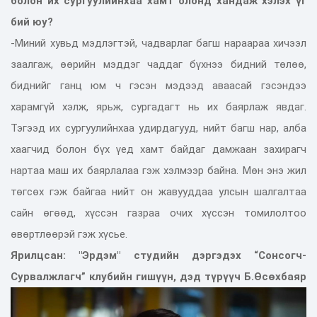
болон их сургуулийнхаа хамт олонд хандаж хэлэх үг
бий юу?
-Миний хувьд мэдлэгтэй, чадварлаг багш нараараа хичээл
заалгаж, өөрийн мэддэг чаддаг бүхнээ бидний төлөө,
биднийг ганц юм ч гэсэн мэдээд аваасай гэсэндээ
харамгүй хэлж, ярьж, сургадагт нь их баярлаж явдаг.
Тэгээд их сургуулийнхаа удирдагууд, нийт багш нар, алба
хаагчид болон бүх үед хамт байдаг дамжаан захирагч
нартаа маш их баярлалаа гэж хэлмээр байна. Мөн энэ жил
төгсөх гэж байгаа нийт он жавууддаа улсын шалгалтаа
сайн өгөөд, хүссэн газраа очих хүссэн томилолтоо
өвөртлөөрэй гэж хүсье.
Ярилцсан: "Эрдэм" студийн дэргэдэх “Сонсогч-
Сурвалжлагч” клубийн гишүүн, дэд түрүүч Б.Өсөхбаяр