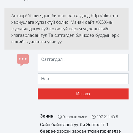
Анхаар! Уншигчдын бичсэн сэтгэгдэлд http://alim.mn
хариуцлага хүлээхгүй болно. Манай сайт ХХЗХ-ны
журмын дагуу зүй зохисгүй зарим үг, хэллэгийг
хязгаарласан тул Та сэтгэгдэл бичихдээ бусдын эрх
ашгийг хүндэтгэн үзнэ үү.
Зочин
9 сарын өмнө
197.211.63.5
Сайн байцгаана уу, би Энэтхэгт 1
бөөрөө хэрхэн зарсан тухай гэрчлэлээ