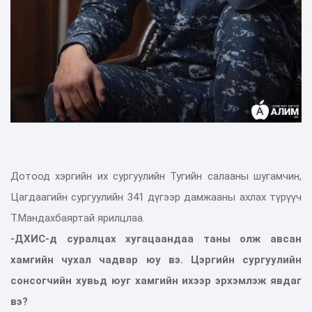
Дотоод хэргийн их сургуулийн Тугийн салааны шугамчин,
Цагдаагийн сургуулийн 341 дүгээр дамжааны ахлах түрүүч
Т.Мандахбаяртай ярилцлаа.
-ДХИС-д суралцах хугацаандаа таны олж авсан
хамгийн чухал чадвар юу вэ. Цэргийн сургуулийн
сонсогчийн хувьд юуг хамгийн ихээр эрхэмлэж явдаг
вэ?