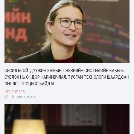
СЕСИЛ БРОЙ: ДҮҮЖИН ЗАМЫН ТЭЭВРИЙН СИСТЕМИЙН КАБЕЛЬ
СҮВЛЭХ НЬ ӨНДӨР НАРИЙВЧЛАЛ, ТУСГАЙ ТЕХНОЛОГИ ШААРДСАН
ОНЦЛОГ ПРОЦЕСС БАЙДАГ
Ярилцлага
6 сарын өмнө