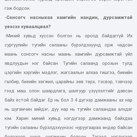
гэж бодсон.
-
Сонсогч насныхаа хамгийн нандин, дурсамжтай
үеэсээ хуваалцвал?
-Миний хувьд хүссэн болгон нь ороод байдаггүй Их
сургуулийн тугийн салааны бүрэлдэхүүнд орж чадсан
маань сонсогч насны маань хамгийн дурсамжтай үйл
явдлуудын нэг байсан. Тугийн салаанд орохын тулд
цэргийн хэргийн мэдлэг, жагсаалын алхаа гишгээ, биеийн
галбир, биеийн хөгжил, царайны зөв төрх, тэсвэр, тэвчээр
гээд маш олон шаардлага, шалгуур үзүүлэлтийг давсан
байх ёстой байдаг. Ер нь бол 3 4 дүгээр дамжааны ах нар
нь шугамчин хийдэг, дүү нар нь тугийн салаандаа алхдаг
юм. Харин миний хувьд нэгдүгээр дамжаанд байхдаа
тугийн салааны бүрэлдэхүүнээс нуруугаараа өндөр байсан
болохоор шууд шугамчин болсон. Тэгээд нэгдүгээр