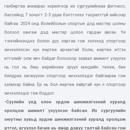
галбиртаа анхаарах зорилгоор их сургуулийнхаа фитнесс,
бассейнд 7 хоногт 2-3 удаа бэлтгэлээ тасралтгүй хийсээр
байгаа. 2024 онд Волейболын спортын дэд мастер цолны
болзол хангаж дэд мастер цолоо гардан авсан. Үе
тэнгийнхэндээ болон дүү нартаа гэж хэлэхэд спортоор
хичээллэсэн хүн өөртөө арчаатай болж, өөртөө итгэх
итгэлийг олж авч байдаг болохоор заавал амжилт үзүүлэх
нь гол нь биш өөрийнхөө эрүүл мэндийн төлөө, бие
бялдраа хөгжүүлэн спортоор хичээллэдэг байгаараа гэж
хэлмээр байна. Ер нь бол өөртөө хайртай хүн л спортоор
хичээллэдэг гэж боддог.
-Сүүлийн үед олон эрдэм шинжилгээний хуралд
оролцож амжилт үзүүлсэн байсан. Их сургуулийн
оюутны хувьд эрдэм шинжилгээний хуралд оролцож
итгэл, өгүүлэл бичих нь ямар давуу талтай байсан гэж