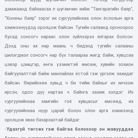
дамжаанд байхаасаа л шугамчин хийж “Тангарагийн баяр”,
“Хонхны баяр” зэрэг их сургуулийнхаа олон ёслолын арга
хэмжээнүүдэд оролцож байсан. Тугийн салаанд орсноороо
бусад сонсогч нараас олон зүйлээрээ ялгарах болсон.
Дээд оны ах нар маань ч бидэнд тугийн салааны
шилэгдмэл сонсогч нар бүх талаараа жигд байж, хувцсаа
цэвэр цэмцгэр, өнгө үзэмжтэй өмсөж, хувийн зохион
байгуулалттай байж манлайлах ёстой гэж үргэлж захидаг
байсан. Өөрийнхөө хувьд ч би тийм байхыг их хичээж
ирсэн, одоо дүү нартаа ч байнга захиж хэлдэг. Их
сургуулийнхаа хамгийн гоё хувцасыг өмсөөд, их
сургуулийнхаа нүүр царай болон олон арга хэмжээнд
оролцож явах бахархалтай байдаг.
-
Удахгүй төгсөх гэж байгаа болохоор он жавууддаа