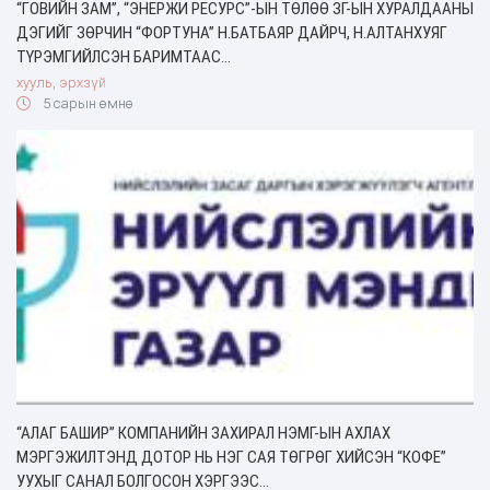
“ГОВИЙН ЗАМ”, “ЭНЕРЖИ РЕСУРС”-ЫН ТӨЛӨӨ ЗГ-ЫН ХУРАЛДААНЫ
ДЭГИЙГ ЗӨРЧИН “ФОРТУНА” Н.БАТБАЯР ДАЙРЧ, Н.АЛТАНХУЯГ
ТҮРЭМГИЙЛСЭН БАРИМТААС…
хууль, эрхзүй
5 сарын өмнө
“АЛАГ БАШИР” КОМПАНИЙН ЗАХИРАЛ НЭМГ-ЫН АХЛАХ
МЭРГЭЖИЛТЭНД ДОТОР НЬ НЭГ САЯ ТӨГРӨГ ХИЙСЭН “КОФЕ”
УУХЫГ САНАЛ БОЛГОСОН ХЭРГЭЭС…