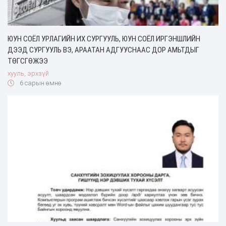
ЮУН СОЁЛ УРЛАГИЙН ИХ СУРГУУЛЬ, ЮУН СОЁЛ ИРГЭНШЛИЙН
ДЭЭД СУРГУУЛЬ ВЭ, АРААТАН АДГУУСНААС ДОР АМЬТДЫГ
ТӨГСГӨЖЭЭ
хууль, эрхзүй
6 сарын өмнө