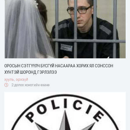
ОРОСЫН СЭТГҮҮЛЧ БҮСГҮЙ НАСААРАА ХОРИХ ЯЛ СОНССОН
ХҮНТЭЙ ШОРОНД ГЭРЛЭЛЭЭ
хууль, эрхзүй
2 долоо хоногийн өмнө