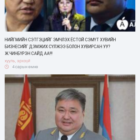
НИЙГМИЙН СЭТГЭЦИЙГ ЭМЧЛЭХ ЁСТОЙ СЭМҮТ ХУВИЙН
БИЗНЕСИЙГ ДЭМЖИХ СҮЛЖЭЭ БОЛОН ХУВИРСАН УУ?
Ж.ЧИНБҮРЭН САЙД АА!!!
хууль, эрхзүй
4 сарын өмнө