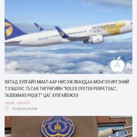
ХЯТАД ХУЛГАЙЧ МИАТ-ААР НИСЭЖ ЯВАХДАА МОНГОЛ ИРГЭНИЙ
ТЭЭШЭЭС 75 САЯ ТӨГРӨГИЙН “ROLEX OYSTER PERPETUAL”,
“AUDEMARS PIQUET” ЦАГ ХУЛГАЙЛЖЭЭ
хууль, эрхзүй
4 сарын өмнө