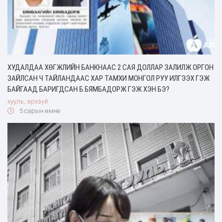
ХУДАЛДАА ХӨГЖЛИЙН БАНКНААС 2 САЯ ДОЛЛАР ЗАЛИЛЖ ОРГОН
ЗАЙЛСАН Ч ТАЙЛАНДААС ХАР ТАМХИ МОНГОЛ РУУ ИЛГЭЭХ ГЭЖ
БАЙГААД БАРИГДСАН Б.БЯМБАДОРЖ ГЭЖ ХЭН БЭ?
хууль, эрхзүй
5 сарын өмнө