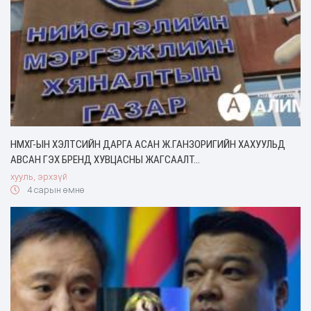
НМХГ-ЫН ХЭЛТСИЙН ДАРГА АСАН Ж.ГАНЗОРИГИЙН ХАХУУЛЬД
АВСАН ГЭХ БРЕНД ХУВЦАСНЫ ЖАГСААЛТ…
хууль, эрхзүй
4 сарын өмнө