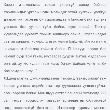
Харин угаадсандаа хахаж үхдэггүй лалар байнаа,
тариланчдыг үргэлж шулж мөлждөг гахай, хулгайч, увайгүй
дээрэмчин гэсэн нь би уурласандаа л бичсэн байх тул энэ
үгэндээ бол уучлал гуйж байна, одоо өөрийн Твитер
хуудсандаа уучлалт гуйхыг зөвшөөрч байна. Гэхдээ надад
сэтгэл санааны хохиролд өгөх мөнгө байхгүй, ийм их мөнгө
нэхэмжилж байгаад гайхаж байна. П.Цэнгүүн өөрөө бас
намайг бүүр том гахай, нүүрээрээ дүүрэн амтай, мэдрэлийн
өвчтэй, хулхи, худалч гэж хэлж бичиж байсан, үүнд нь би
бас гомдсон шүү ...”
Л.Цандэлэг нь шүүх хуралдааны танхимд “гахай, лалар” гэж
хэлсэн үгэндээ өөрийн твиттер хуудсаараа уучлал гуйхыг
зөвшөөрсөн байна. Мөн шүүх сэтгэл санааны хохиролд 222
сая төгрөг тооцоолж гаргасан аргачлал нь ойлгомжгүй
гээд хэрэгсэхгүй болгожээ. Ингэснээр гурилын магнат