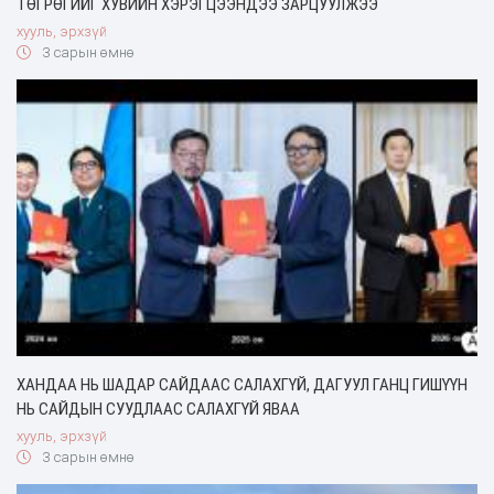
ТӨГРӨГИЙГ ХУВИЙН ХЭРЭГЦЭЭНДЭЭ ЗАРЦУУЛЖЭЭ
хууль, эрхзүй
3 сарын өмнө
ХАНДАА НЬ ШАДАР САЙДААС САЛАХГҮЙ, ДАГУУЛ ГАНЦ ГИШҮҮН
НЬ САЙДЫН СУУДЛААС САЛАХГҮЙ ЯВАА
хууль, эрхзүй
3 сарын өмнө