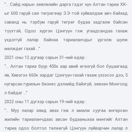
“... Сайд нарын зөвлөлийн дарга гэдэг хүн Алтан тариа ХК-
ыг 600 гаруй сая төгрөгөөр З.Э-той хуйвалдаж авч байхад
саванд нь тэрбум гаруй төгрөг будаа хадгалж байсан
түүхтэй, Одоо хүргэн Цэнгүүн гэж угаадсандаа гахаж
үхдэггүй лалар байнаа тариаланчдыг үргэлж шулж
мөлждөг гахай ...”
2021 оны 12 дугаар сарын 31-ний өдөр :
“... Алтан тариа бүүр 450к аар авий өгөхгүй бол буцаагаад
яв, Хивэгээ 660к зардаг Цэнгүүн гахай гахаж үхээсээ дээ, 5
нугарсан гурилын бизнес дэлхийд байхгүй, зөвхөн Монголд
л байдаг ...”
2022 оны 11 дүгээр сарын 19-ний өдөр :
“... Муу лалар хямд авах гэж л миалж суугаа өнгөрсөн
жилийн тариаланчдаас авсан будааныхаа мөнгийг Алтан
тариа одоо болтол төлөөгүй Цэнгүүн луйварчин лалар л