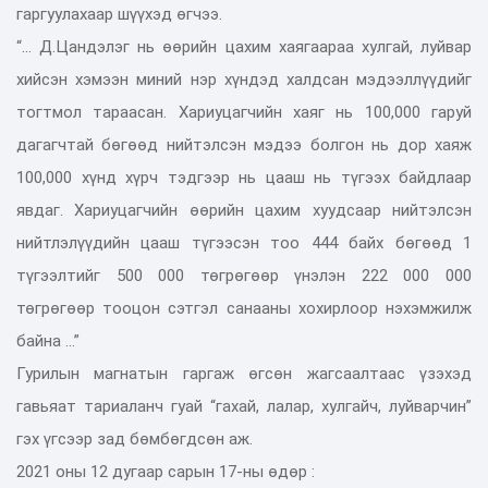
гаргуулахаар шүүхэд өгчээ.
“... Д.Цандэлэг нь өөрийн цахим хаягаараа хулгай, луйвар
хийсэн хэмээн миний нэр хүндэд халдсан мэдээллүүдийг
тогтмол тараасан. Хариуцагчийн хаяг нь 100,000 гаруй
дагагчтай бөгөөд нийтэлсэн мэдээ болгон нь дор хаяж
100,000 хүнд хүрч тэдгээр нь цааш нь түгээх байдлаар
явдаг. Хариуцагчийн өөрийн цахим хуудсаар нийтэлсэн
нийтлэлүүдийн цааш түгээсэн тоо 444 байх бөгөөд 1
түгээлтийг 500 000 төгрөгөөр үнэлэн 222 000 000
төгрөгөөр тооцон сэтгэл санааны хохирлоор нэхэмжилж
байна ...”
Гурилын магнатын гаргаж өгсөн жагсаалтаас үзэхэд
гавьяат тариаланч гуай “гахай, лалар, хулгайч, луйварчин”
гэх үгсээр зад бөмбөгдсөн аж.
2021 оны 12 дугаар сарын 17-ны өдөр :