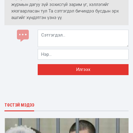
журмын дагуу зүй зохисгүй зарим үг, хэллэгийг
хязгаарласан тул Та сэтгэгдэл бичихдээ бусдын эрх
ашгийг хүндэтгэн үзнэ үү.
ТӨСТЭЙ МЭДЭЭ