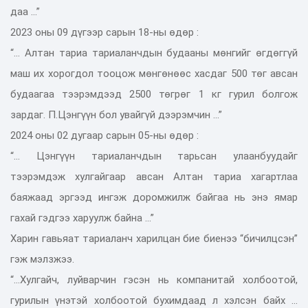
даа ...”
2023 оны 09 дүгээр сарын 18-ны өдөр :
“... Алтан тариа тариаланчдын будааны мөнгийг өгдөггүй
маш их хорогдол тооцож мөнгөнөөс хасдаг 500 төг авсан
будаагаа тээрэмдээд 2500 төгрөг 1 кг гурил болгож
зардаг. П.Цэнгүүн бол увайгүй дээрэмчин ...”
2024 оны 02 дугаар сарын 05-ны өдөр :
“... Цэнгүүн тариаланчдын тарьсан улаанбуудайг
тээрэмдэж хулгайгаар авсан Алтан тариа хагартлаа
баяжаад эргээд ингэж доромжилж байгаа нь энэ ямар
гахай гэдгээ харуулж байна ...”
Харин гавьяат тариаланч харилцан бие биенээ “бичилцсэн”
гэж мэлзжээ.
“...Хулгайч, луйварчин гэсэн нь компанитай холбоотой,
гурилын үнэтэй холбоотой бухимдаад л хэлсэн байх ...