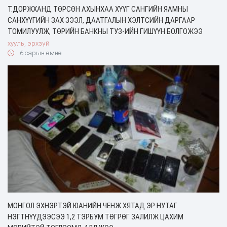
Т.ДОРЖХАНД ТӨРСӨН АХЫНХАА ХҮҮГ САНГИЙН ЯАМНЫ
САНХҮҮГИЙН ЗАХ ЗЭЭЛ, ДААТГАЛЫН ХЭЛТСИЙН ДАРГААР
ТОМИЛУУЛЖ, ТӨРИЙН БАНКНЫ ТУЗ-ИЙН ГИШҮҮН БОЛГОЖЭЭ
хууль, эрхзүй
6 сарын өмнө
МОНГОЛ ЭХНЭРТЭЙ ЮАНИЙН ЧЕНЖ ХЯТАД ЭР НУТАГ
НЭГТНҮҮДЭЭСЭЭ 1,2 ТЭРБУМ ТӨГРӨГ ЗАЛИЛЖ ЦАХИМ