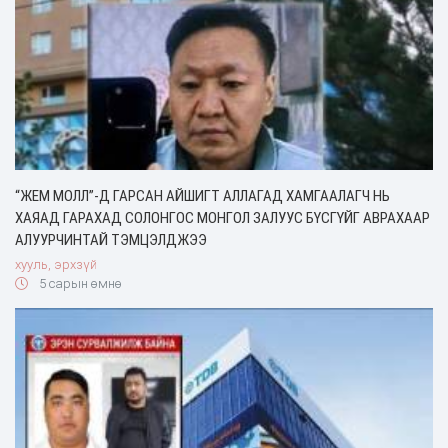
“ЖЕМ МОЛЛ”-Д ГАРСАН АЙШИГТ АЛЛАГАД ХАМГААЛАГЧ НЬ
ХАЯАД ГАРАХАД СОЛОНГОС МОНГОЛ ЗАЛУУС БҮСГҮЙГ АВРАХААР
АЛУУРЧИНТАЙ ТЭМЦЭЛДЖЭЭ
хууль, эрхзүй
5 сарын өмнө