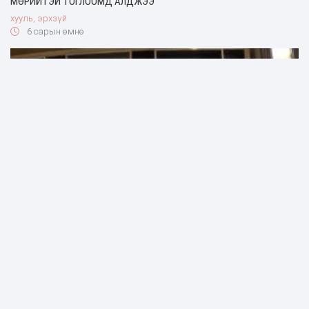
МӨРИЙТЭЙ ТОГЛООМД АЛДЖЭЭ
хууль, эрхзүй
6 сарын өмнө
ХӨШИГИЙН ХӨНДИЙН БҮТЭЭН БАЙГУУЛАЛТЫН ЗАХИРГААНЫ
ДАРГА АСАН Я.СУМХҮҮД ХОЁР ЖИЛИЙН ХОРИХ ЯЛ ОНООЛОО
хууль, эрхзүй
6 сарын өмнө