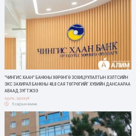
“ЧИНГИС ХААН” БАНКНЫ ХӨРӨНГӨ ЗОХИЦУУЛАЛТЫН ХЭЛТСИЙН
ЭКС ЗАХИРАЛ БАНКНЫ 48,8 САЯ ТӨГРӨГИЙГ ХУВИЙН ДАНСААРАА
АВААД ЗУГТЖЭЭ
хууль, эрхзүй
5 сарын өмнө