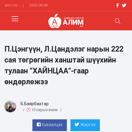
alim.mn
|
2026.08.08
П.Цэнгүүн, Л.Цандэлэг нарын 222
сая төгрөгийн ханштай шүүхийн
тулаан “ХАЙНЦАА”-гаар
өндөрлөжээ
Б.Баярбаатар
/
10 сарын өмнө
/
Хуваалцах
Жиргэх