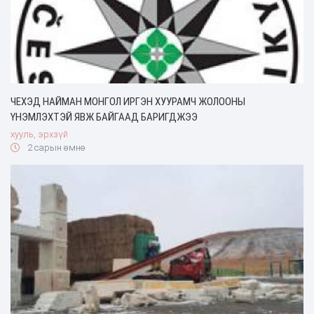
ЧЕХЭД НАЙМАН МОНГОЛ ИРГЭН ХУУРАМЧ ЖОЛООНЫ
ҮНЭМЛЭХТЭЙ ЯВЖ БАЙГААД БАРИГДЖЭЭ
хууль, эрхзүй
2 сарын өмнө