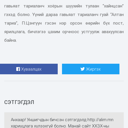
гавьяат тариаланч хоёрын шүүхийн тулаан “хайнцсан”
гэхэд болно. Үүний дараа гавьяат тариаланч гуай “Алтан
тариа”, П.Цэнгүүн гэсэн нэр орсон өөрийн бүх пост,
ярилцлага, бичлэгээ цахим орчноос устгуулж авахуулсан
байна.
Хуваалцах
Жиргэх
СЭТГЭГДЭЛ
Анхаар! Уншигчдын бичсэн сэтгэгдэлд http://alim.mn
хариуцлага хүлээхгүй болно. Манай сайт ХХЗХ-ны