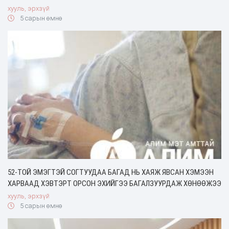
хууль, эрхзүй
5 сарын өмнө
52-ТОЙ ЭМЭГТЭЙ СОГТУУДАА БАГАД НЬ ХАЯЖ ЯВСАН ХЭМЭЭН
ХАРВААД ХЭВТЭРТ ОРСОН ЭХИЙГЭЭ БАГАЛЗУУРДАЖ ХӨНӨӨЖЭЭ
хууль, эрхзүй
5 сарын өмнө