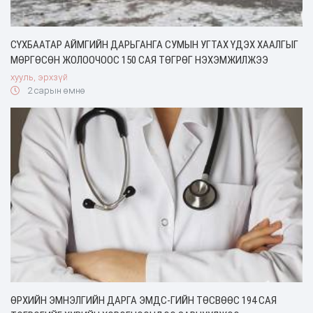
СҮХБААТАР АЙМГИЙН ДАРЬГАНГА СУМЫН УГТАХ ҮДЭХ ХААЛГЫГ
МӨРГӨСӨН ЖОЛООЧООС 150 САЯ ТӨГРӨГ НЭХЭМЖИЛЖЭЭ
хууль, эрхзүй
2 сарын өмнө
ӨРХИЙН ЭМНЭЛГИЙН ДАРГА ЭМДС-ГИЙН ТӨСВӨӨС 194 САЯ