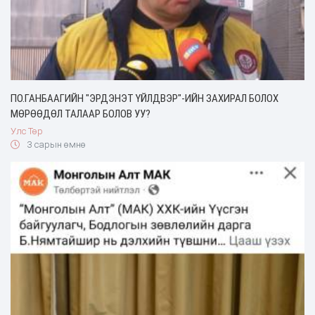
ПО.ГАНБААГИЙН "ЭРДЭНЭТ ҮЙЛДВЭР"-ИЙН ЗАХИРАЛ БОЛОХ
МӨРӨӨДӨЛ ТАЛААР БОЛОВ УУ?
Улс Төр
3 сарын өмнө