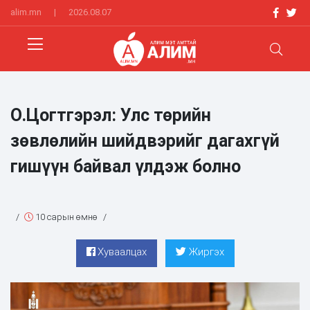
alim.mn
|
2026.08.07
О.Цогтгэрэл: Улс төрийн
зөвлөлийн шийдвэрийг дагахгүй
гишүүн байвал үлдэж болно
/
10 сарын өмнө
/
Хуваалцах
Жиргэх