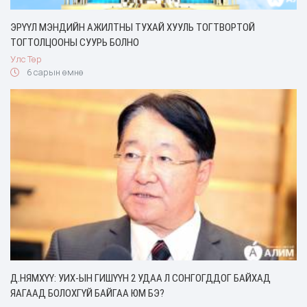
ЭРҮҮЛ МЭНДИЙН АЖИЛТНЫ ТУХАЙ ХУУЛЬ ТОГТВОРТОЙ
ТОГТОЛЦООНЫ СУУРЬ БОЛНО
Улс Төр
6 сарын өмнө
Д.НЯМХҮҮ: УИХ-ЫН ГИШҮҮН 2 УДАА Л СОНГОГДДОГ БАЙХАД
ЯАГААД БОЛОХГҮЙ БАЙГАА ЮМ БЭ?