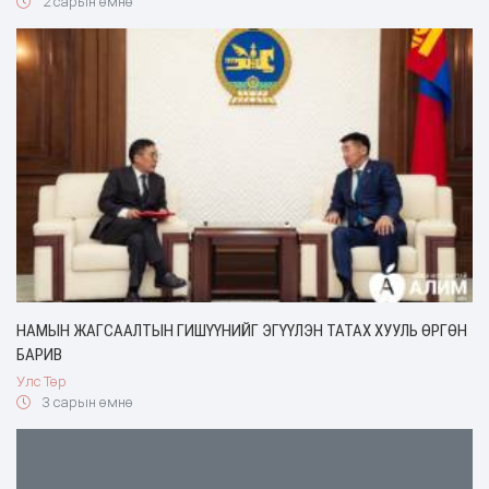
2 сарын өмнө
НАМЫН ЖАГСААЛТЫН ГИШҮҮНИЙГ ЭГҮҮЛЭН ТАТАХ ХУУЛЬ ӨРГӨН
БАРИВ
Улс Төр
3 сарын өмнө