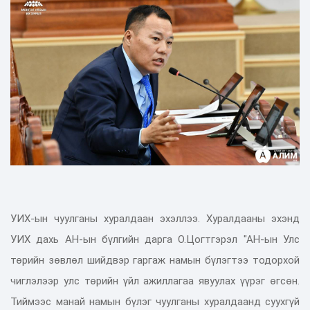
УИХ-ын чуулганы хуралдаан эхэллээ. Хуралдааны эхэнд
УИХ дахь АН-ын бүлгийн дарга О.Цогтгэрэл "
АН-ын Улс
төрийн зөвлөл шийдвэр гаргаж намын бүлэгтээ тодорхой
чиглэлээр улс төрийн үйл ажиллагаа явуулах үүрэг өгсөн.
Тиймээс манай намын бүлэг чуулганы хуралдаанд суухгүй