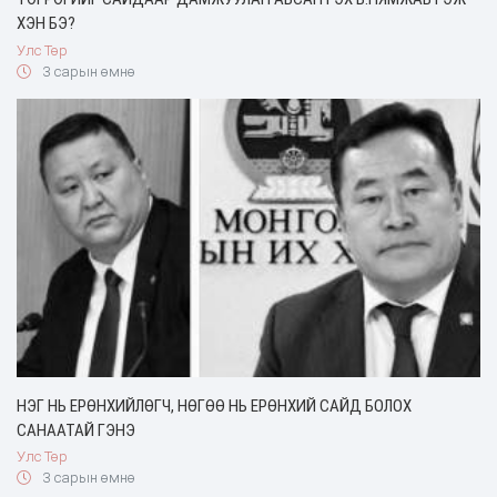
ХЭН БЭ?
Улс Төр
3 сарын өмнө
НЭГ НЬ ЕРӨНХИЙЛӨГЧ, НӨГӨӨ НЬ ЕРӨНХИЙ САЙД БОЛОХ
САНААТАЙ ГЭНЭ
Улс Төр
3 сарын өмнө