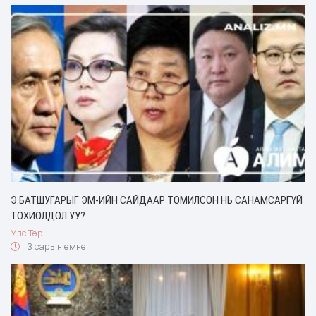
Э.БАТШУГАРЫГ ЭМ-ИЙН САЙДААР ТОМИЛСОН НЬ САНАМСАРГҮЙ
ТОХИОЛДОЛ УУ?
Улс Төр
3 сарын өмнө