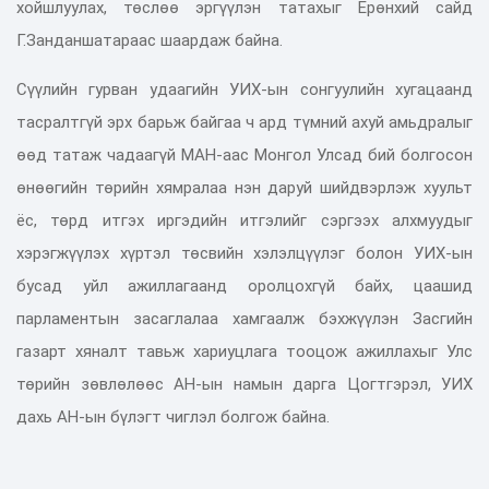
хойшлуулах, төслөө эргүүлэн татахыг Ерөнхий сайд
Г.Занданшатараас шаардаж байна.
Сүүлийн гурван удаагийн УИХ-ын сонгуулийн хугацаанд
тасралтгүй эрх барьж байгаа ч ард түмний ахуй амьдралыг
өөд татаж чадаагүй МАН-аас Монгол Улсад бий болгосон
өнөөгийн төрийн хямралаа нэн даруй шийдвэрлэж хуульт
ёс, төрд итгэх иргэдийн итгэлийг сэргээх алхмуудыг
хэрэгжүүлэх хүртэл төсвийн хэлэлцүүлэг болон УИХ-ын
бусад уйл ажиллагаанд оролцохгүй байх, цаашид
парламентын засаглалаа хамгаалж бэхжүүлэн Засгийн
газарт хяналт тавьж хариуцлага тооцож ажиллахыг Улс
төрийн зөвлөлөөс АН-ын намын дарга Цогтгэрэл, УИХ
дахь АН-ын бүлэгт чиглэл болгож байна.