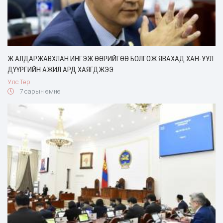
Ж.АЛДАРЖАВХЛАН ИНГЭЖ ӨӨРИЙГӨӨ БОЛГОЖ ЯВАХАД ХАН-УУЛ
ДҮҮРГИЙН АЖИЛ АРД ХАЯГДЖЭЭ
Улс Төр
7 сарын өмнө