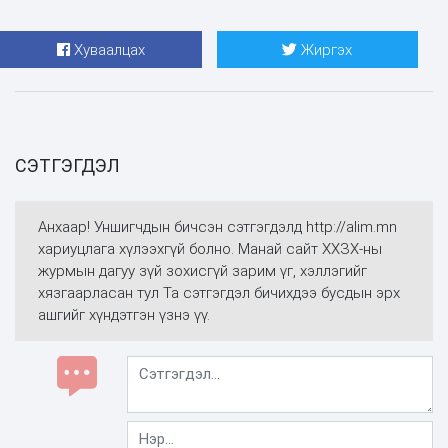
Хуваалцах
Жиргэх
СЭТГЭГДЭЛ
Анхаар! Уншигчдын бичсэн сэтгэгдэлд http://alim.mn
хариуцлага хүлээхгүй болно. Манай сайт ХХЗХ-ны
журмын дагуу зүй зохисгүй зарим үг, хэллэгийг
хязгаарласан тул Та сэтгэгдэл бичихдээ бусдын эрх
ашгийг хүндэтгэн үзнэ үү.