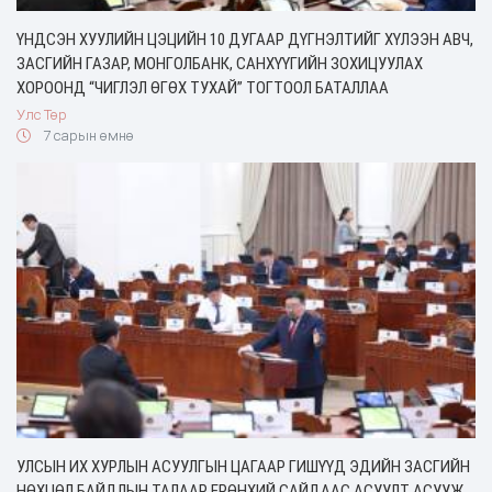
ҮНДСЭН ХУУЛИЙН ЦЭЦИЙН 10 ДУГААР ДҮГНЭЛТИЙГ ХҮЛЭЭН АВЧ,
ЗАСГИЙН ГАЗАР, МОНГОЛБАНК, САНХҮҮГИЙН ЗОХИЦУУЛАХ
ХОРООНД “ЧИГЛЭЛ ӨГӨХ ТУХАЙ” ТОГТООЛ БАТАЛЛАА
Улс Төр
7 сарын өмнө
УЛСЫН ИХ ХУРЛЫН АСУУЛГЫН ЦАГААР ГИШҮҮД ЭДИЙН ЗАСГИЙН
НӨХЦӨЛ БАЙДЛЫН ТАЛААР ЕРӨНХИЙ САЙДААС АСУУЛТ АСУУЖ,