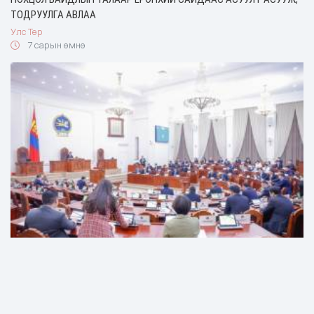
ТОДРУУЛГА АВЛАА
Улс Төр
7 сарын өмнө
ЭРҮҮГИЙН ХЭРЭГ ХЯНАН ШИЙДВЭРЛЭХ ТУХАЙ ХУУЛЬД НЭМЭЛТ,
ӨӨРЧЛӨЛТ ОРУУЛАХ ТУХАЙ ХУУЛИЙН ТӨСЛИЙГ БАТАЛЛАА
Улс Төр
7 сарын өмнө