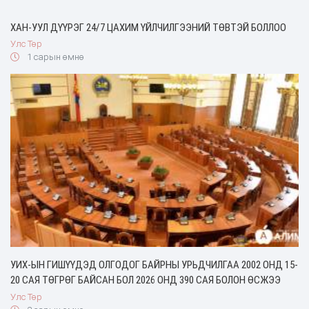
ХАН-УУЛ ДҮҮРЭГ 24/7 ЦАХИМ ҮЙЛЧИЛГЭЭНИЙ ТӨВТЭЙ БОЛЛОО
Улс Төр
1 сарын өмнө
УИХ-ЫН ГИШҮҮДЭД ОЛГОДОГ БАЙРНЫ УРЬДЧИЛГАА 2002 ОНД 15-
20 САЯ ТӨГРӨГ БАЙСАН БОЛ 2026 ОНД 390 САЯ БОЛОН ӨСЖЭЭ
Улс Төр