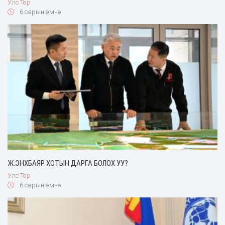
Улс Төр
6 сарын өмнө
Ж.ЭНХБАЯР ХОТЫН ДАРГА БОЛОХ УУ?
Улс Төр
6 сарын өмнө