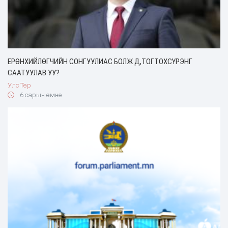
ЕРӨНХИЙЛӨГЧИЙН СОНГУУЛИАС БОЛЖ Д,ТОГТОХСҮРЭНГ
СААТУУЛАВ УУ?
Улс Төр
6 сарын өмнө