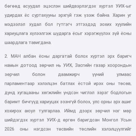
бөгөөд асуудал эцэслэн шийдвэрлэгдэх хүртэл УИХ-ыг
удирдах ёс суртахууны эрхгүй гэж үзэж байна. Харин уг
мэдээлэл худал бол гүтгэгч этгээдэд зохих хуулийн
хариуцлага хүлээлгэж шударга ёсыг хэрэгжүүлэх зүй ёсны
шаардлага тавигдана.
2. МАН албан ёсны даргатай болох хүртэл эрх баригч
намын дотоод зөрчил нь УИХ, Засгийн газар хоорондын
зөрчил болон даамжирч үүний улмаас
парламентаар хэлэлцэн батлах ёстой ирэх оны төсөв,
дунд хугацааны хөгжлийн үндсэн чиглэл зэрэг бодлогын
баримт бичгүүд хариуцах эзэнгүй болох, улс орны эрх ашиг
хохирох аюул тулгарлаа. Иймд дээрх зөрчил нэг мөр
шийдэгдэх хүртэл УИХ-д өргөн баригдсан Монгол Усын
2026 оны нэгдсэн төсвийн төслийн хэлэлцүүлгийг