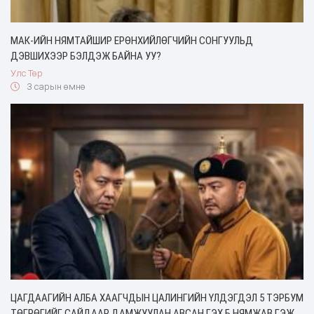
МАК-ИЙН НЯМТАЙШИР ЕРӨНХИЙЛӨГЧИЙН СОНГУУЛЬД
ДЭВШИХЭЭР БЭЛДЭЖ БАЙНА УУ?
Улс Төр
3 сарын өмнө
ЦАГДААГИЙН АЛБА ХААГЧДЫН ЦАЛИНГИЙН ҮЛДЭГДЭЛ 5 ТЭРБУМ
ТӨГРӨГИЙГ САЙДААР ДАМЖУУЛАН АВСАН ГЭХ Б.НЯМЖАВ ГЭЖ