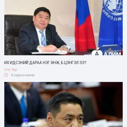
ИХ ИДСЭНИЙ ДАРАА НЭГ ӨНЖ, Б.ЦЭНГЭЛ ЭЭ?
Улс Төр
6 сарын өмнө