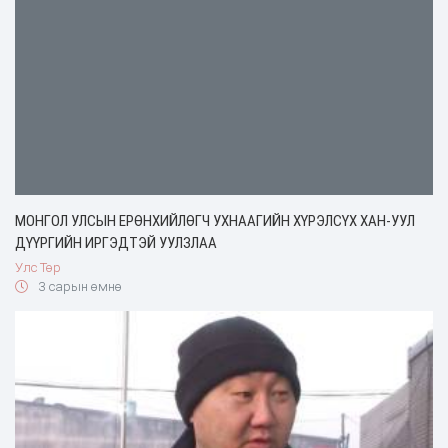
МОНГОЛ УЛСЫН ЕРӨНХИЙЛӨГЧ УХНААГИЙН ХҮРЭЛСҮХ ХАН-УУЛ
ДҮҮРГИЙН ИРГЭДТЭЙ УУЛЗЛАА
Улс Төр
3 сарын өмнө