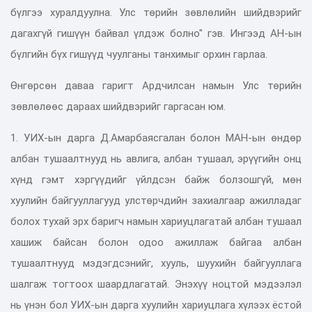
бүлгээ хуралдуулна
. Улс төрийн зөвлөлийн шийдвэрийг
дагахгүй гишүүн байвал үлдэж болно" гэв. Ингээд АН-ын
бүлгийн бүх гишүүд чуулганы танхимыг орхин гарлаа.
Өнгөрсөн даваа гаригт Ардчилсан намын Улс төрийн
зөвлөлөөс дараах шийдвэрийг гаргасан юм.
1. УИХ-ын дарга Д.Амарбаясгалан болон МАН-ын өндөр
албан тушаалтнууд нь авлига, албан тушаал, эрүүгийн онц
хүнд гэмт хэргүүдийг үйлдсэн байж болзошгүй, мөн
хуулийн байгууллагууд улстөрчдийн захиалгаар ажилладаг
болох тухай эрх баригч намын хариуцлагатай албан тушаал
хашиж байсан болон одоо ажиллаж байгаа албан
тушаалтнууд мэдэгдсэнийг, хууль, шуухийн байгууллага
шалгаж тогтоох шаардлагатай. Энэхүү ноцтой мэдээлэл
нь үнэн бол УИХ-ын дарга хуулийн хариуцлага хүлээх ёстой