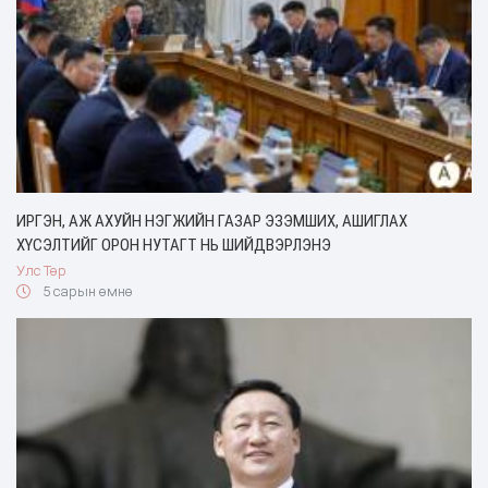
ИРГЭН, АЖ АХУЙН НЭГЖИЙН ГАЗАР ЭЗЭМШИХ, АШИГЛАХ
ХҮСЭЛТИЙГ ОРОН НУТАГТ НЬ ШИЙДВЭРЛЭНЭ
Улс Төр
5 сарын өмнө