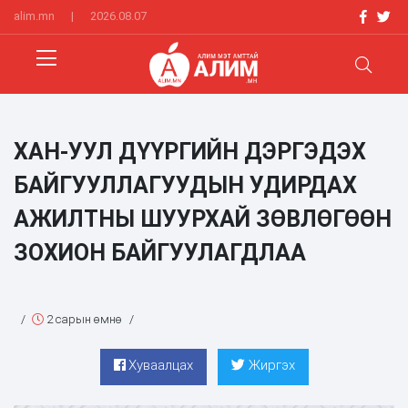
alim.mn
|
2026.08.07
ХАН-УУЛ ДҮҮРГИЙН ДЭРГЭДЭХ
БАЙГУУЛЛАГУУДЫН УДИРДАХ
АЖИЛТНЫ ШУУРХАЙ ЗӨВЛӨГӨӨН
ЗОХИОН БАЙГУУЛАГДЛАА
/
2 сарын өмнө
/
Хуваалцах
Жиргэх