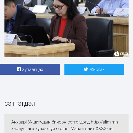
Хуваалцах
Жиргэх
СЭТГЭГДЭЛ
Анхаар! Уншигчдын бичсэн сэтгэгдэлд http://alim.mn
хариуцлага хүлээхгүй болно. Манай сайт ХХЗХ-ны