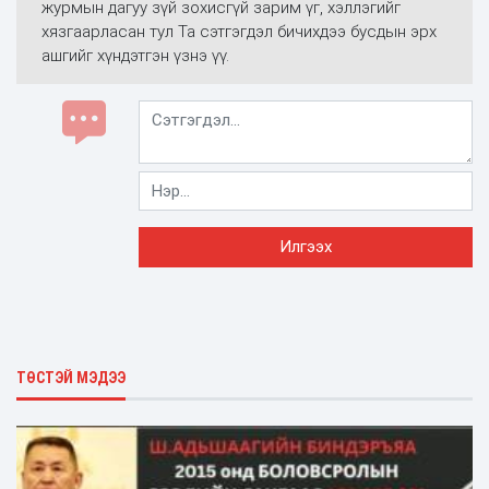
журмын дагуу зүй зохисгүй зарим үг, хэллэгийг
хязгаарласан тул Та сэтгэгдэл бичихдээ бусдын эрх
ашгийг хүндэтгэн үзнэ үү.
ТӨСТЭЙ МЭДЭЭ