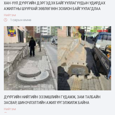
ХАН-УУЛ ДҮҮРГИЙН ДЭРГЭДЭХ БАЙГУУЛЛАГУУДЫН УДИРДАХ
АЖИЛТНЫ ШУУРХАЙ ЗӨВЛӨГӨӨН ЗОХИОН БАЙГУУЛАГДЛАА
Нийгэм
1 сарын өмнө
ДҮҮРГИЙН НИЙТИЙН ЭЗЭМШЛИЙН ГУДАМЖ, ЗАМ ТАЛБАЙН
ЗАСВАР, ШИНЭЧЛЭЛТИЙН АЖИЛ ҮРГЭЛЖИЛЖ БАЙНА
Нийгэм
1 сарын өмнө