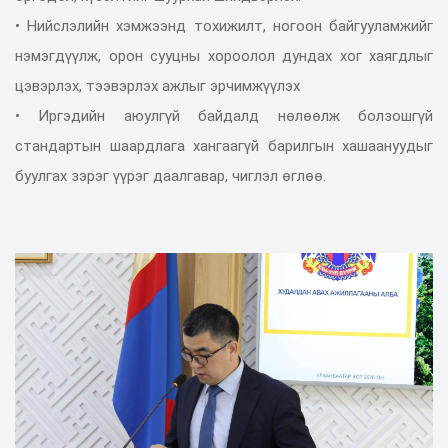
• Нийслэлийн хэмжээнд тохижилт, ногоон байгууламжийг
нэмэгдүүлж, орон сууцны хороолол дундах хог хаягдлыг
цэвэрлэх, тээвэрлэх ажлыг эрчимжүүлэх
• Иргэдийн аюулгүй байдалд нөлөөлж болзошгүй
стандартын шаардлага хангаагүй барилгын хашаануудыг
буулгах зэрэг үүрэг даалгавар, чиглэл өглөө.