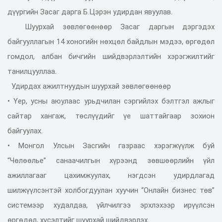
дүүргийн Засаг дарга Б.Цэрэн удирдан явуулав.
Шуурхай зөвлөгөөнөөр Засаг даргын дэргэдэх
байгууллагын 14 хоногийн нөхцөл байдлын мэдээ, өргөдөл
гомдол, албан бичгийн шийдвэрлэлтийн хэрэгжилтийг
танилцууллаа.
Удирдах ажилтнуудын шуурхай зөвлөгөөнөөр
• Үер, усны аюулаас урьдчилан сэргийлэх бэлтгэл ажлыг
сайтар хангаж, төслүүдийг үе шаттайгаар зохион
байгуулах.
• Монгол Улсын Засгийн газраас хэрэгжүүлж буй
“Чөлөөлье” санаачилгын хүрээнд зөвшөөрлийн үйл
ажиллагааг цахимжуулах, нэгдсэн удирдлагад
шилжүүлсэнтэй холбогдуулан хуучин “Онлайн бизнес төв”
системээр худалдаа, үйлчилгээ эрхлэхээр ирүүлсэн
өргөдөл, хүсэлтийг шуурхай шийдвэрлэх.