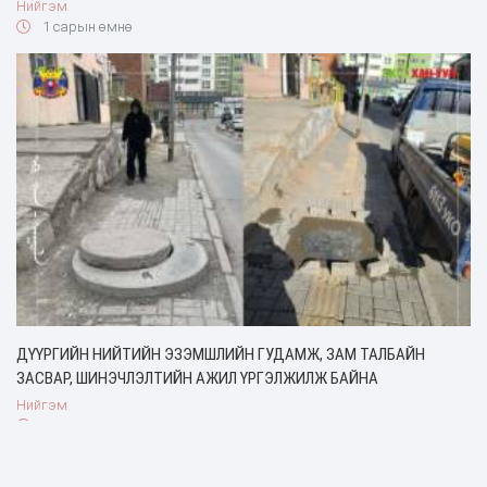
Нийгэм
1 сарын өмнө
ДҮҮРГИЙН НИЙТИЙН ЭЗЭМШЛИЙН ГУДАМЖ, ЗАМ ТАЛБАЙН
ЗАСВАР, ШИНЭЧЛЭЛТИЙН АЖИЛ ҮРГЭЛЖИЛЖ БАЙНА
Нийгэм
1 сарын өмнө