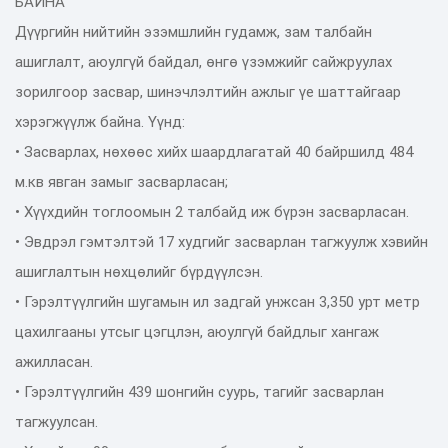
БАЙНА
Дүүргийн нийтийн эзэмшлийн гудамж, зам талбайн
ашиглалт, аюулгүй байдал, өнгө үзэмжийг сайжруулах
зорилгоор засвар, шинэчлэлтийн ажлыг үе шаттайгаар
хэрэгжүүлж байна. Үүнд:
• Засварлах, нөхөөс хийх шаардлагатай 40 байршилд 484
м.кв явган замыг засварласан;
• Хүүхдийн тоглоомын 2 талбайд иж бүрэн засварласан.
• Эвдрэл гэмтэлтэй 17 худгийг засварлан тагжуулж хэвийн
ашиглалтын нөхцөлийг бүрдүүлсэн.
• Гэрэлтүүлгийн шугамын ил задгай унжсан 3,350 урт метр
цахилгааны утсыг цэгцлэн, аюулгүй байдлыг хангаж
ажилласан.
• Гэрэлтүүлгийн 439 шонгийн суурь, тагийг засварлан
тагжуулсан.