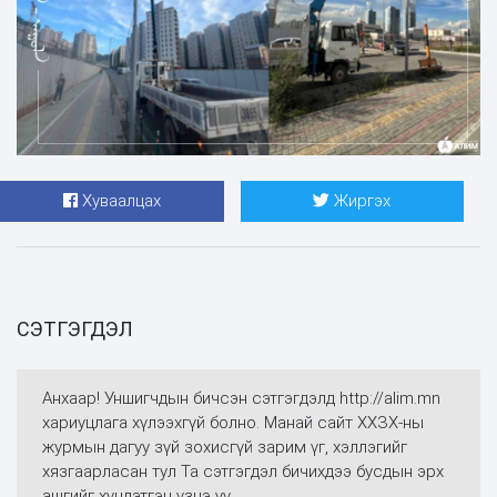
Хуваалцах
Жиргэх
СЭТГЭГДЭЛ
Анхаар! Уншигчдын бичсэн сэтгэгдэлд http://alim.mn
хариуцлага хүлээхгүй болно. Манай сайт ХХЗХ-ны
журмын дагуу зүй зохисгүй зарим үг, хэллэгийг
хязгаарласан тул Та сэтгэгдэл бичихдээ бусдын эрх
ашгийг хүндэтгэн үзнэ үү.