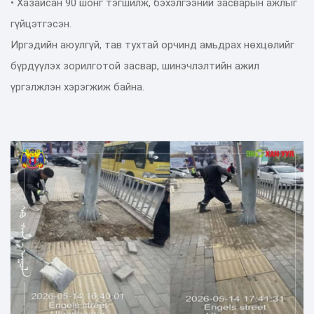
• Хазайсан 90 шонг тэгшилж, бэхэлгээний засварын ажлыг
гүйцэтгэсэн.
Иргэдийн аюулгүй, тав тухтай орчинд амьдрах нөхцөлийг
бүрдүүлэх зорилготой засвар, шинэчлэлтийн ажил
үргэлжлэн хэрэгжиж байна.