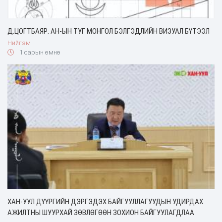
Д.ЦОГТБАЯР: АН-ЫН ТУГ МОНГОЛ БЭЛГЭДЛИЙН ВИЗУАЛ БҮТЭЭЛ
Нийгэм
1 сарын өмнө
ХАН-УУЛ ДҮҮРГИЙН ДЭРГЭДЭХ БАЙГУУЛЛАГУУДЫН УДИРДАХ
АЖИЛТНЫ ШУУРХАЙ ЗӨВЛӨГӨӨН ЗОХИОН БАЙГУУЛАГДЛАА