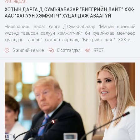
ҮЙЛ ЯВДАЛ
ХОТЫН ДАРГА Д.СУМЪЯАБАЗАР “БИГГРИЙН ЛАЙТ” ХХК-
ААС "ХАЛУУН ХЭМЖИГЧ" ХУДАЛДАЖ АВААГҮЙ
Нийслэлийн Засаг дарга Д.Сумьяабазар “Миний өрөөний
үүдэнд тавьсан халуун хэмжигчийг би хувийнхаа мөнгөөр
худалдан авсан” хэмээн зарлаж, “Биггрийн лайт” ХХК-иас
тамга тэмдэгтэй 5,000,000 төгрөгийн баримтыг олон нийтэд
5 жилийн өмнө
0 сэтгэгдэл
9707
дэлгэсэн. Хотын даргын уг мэдээлэл үнэн эсэхийг нягта