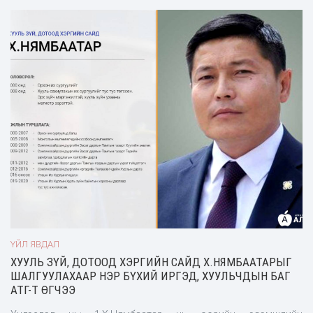
ҮЙЛ ЯВДАЛ
ХУУЛЬ ЗҮЙ, ДОТООД ХЭРГИЙН САЙД Х.НЯМБААТАРЫГ
ШАЛГУУЛАХААР НЭР БҮХИЙ ИРГЭД, ХУУЛЬЧДЫН БАГ
АТГ-Т ӨГЧЭЭ