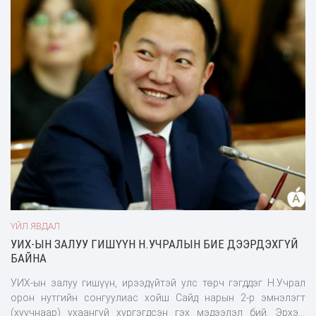
хөөцөлдсөни
ҮЙЛ ЯВДАЛ
УИХ-ЫН ЗАЛУУ ГИШҮҮН Н.УЧРАЛЫН БИЕ ДЭЭРДЭХГҮЙ
БАЙНА
УИХ-ын залуу гишүүн, ирээдүйтэй улс төрч гэгддэг Н.Учрал
орон нутгийн сонгуулиас хойш Сайд нарын 2-р эмнэлэгт
(хуучнаар) ухаангүй хүргэгдсэн гэх мэдээлэл бий. Эрхэм