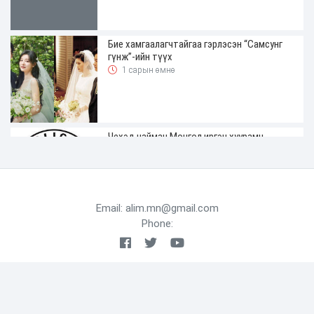
Бие хамгаалагчтайгаа гэрлэсэн “Самсунг
гүнж”-ийн түүх
1 сарын өмнө
Чехэд найман Монгол иргэн хуурамч
жолооны үнэмлэхтэй явж байгаад
баригджээ
2 сарын өмнө
Email: alim.mn@gmail.com
Phone:
ХАН-УУЛ ДҮҮРГИЙН ДЭРГЭДЭХ
БАЙГУУЛЛАГУУДЫН УДИРДАХ АЖИЛТНЫ
ШУУРХАЙ ЗӨВЛӨГӨӨН ЗОХИОН
БАЙГУУЛАГДЛАА
2 сарын өмнө