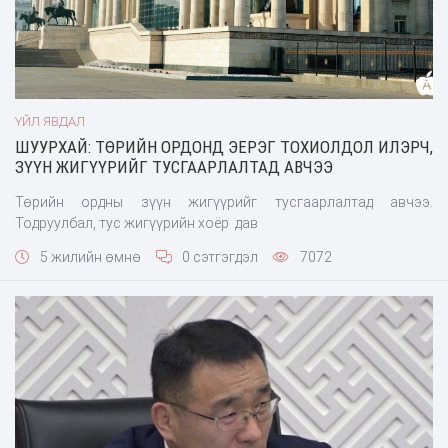
ҮЙЛ ЯВДАЛ
ШУУРХАЙ: ТӨРИЙН ОРДОНД ЭЕРЭГ ТОХИОЛДОЛ ИЛЭРЧ,
ЗҮҮН ЖИГҮҮРИЙГ ТУСГААРЛАЛТАД АВЧЭЭ
Төрийн ордны зүүн жигүүрийг тусгаарлалтад авчээ.
Тодруулбал, тус жигүүрийн хоёр дав
5 жилийн өмнө
0 сэтгэгдэл
7072