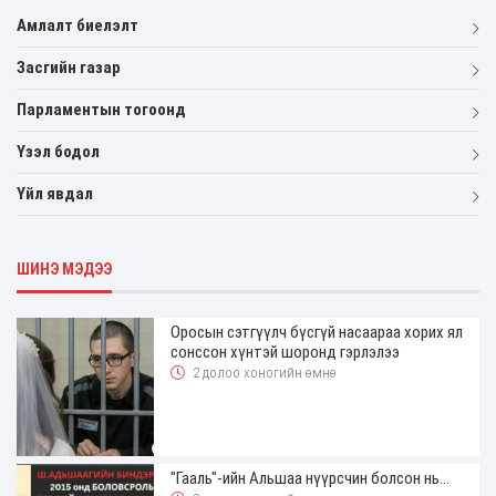
Амлалт биелэлт
Засгийн газар
Парламентын тогоонд
Үзэл бодол
Үйл явдал
ШИНЭ МЭДЭЭ
Оросын сэтгүүлч бүсгүй насаараа хорих ял
сонссон хүнтэй шоронд гэрлэлээ
2 долоо хоногийн өмнө
"Гааль"-ийн Альшаа нүүрсчин болсон нь...