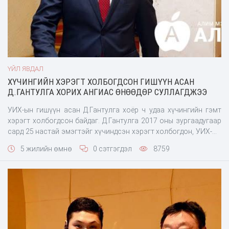
ҮЙЛ ЯВДАЛ
ХҮЧИНГИЙН ХЭРЭГТ ХОЛБОГДСОН ГИШҮҮН АСАН
Д.ГАНТУЛГА ХОРИХ АНГИАС ӨНӨӨДӨР СУЛЛАГДЖЭЭ
УИХ-ын гишүүн асан Д.Гантулга хоёр ч удаа хүчингийн гэмт
хэрэгт холбогдсон байдаг. Д.Гантулга 2017 оны зургаадугаар
сард 25 настай эмэгтэйг хүчиндсэн хэрэгт холбогдон, УИХ-ын
гишүүнээс татгалзах хүсэлтээ гаргасан бол 2018 оны
5 жилийн өмнө
0 сэтгэгдэл
8759
арваннэгдүгэ