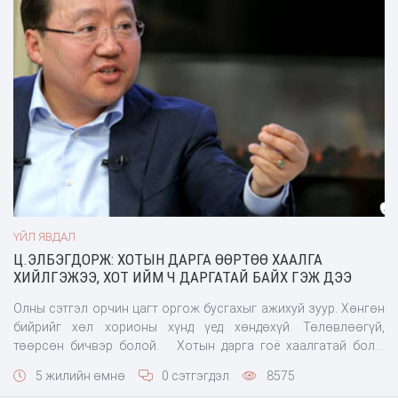
ҮЙЛ ЯВДАЛ
Ц.ЭЛБЭГДОРЖ: ХОТЫН ДАРГА ӨӨРТӨӨ ХААЛГА
ХИЙЛГЭЖЭЭ, ХОТ ИЙМ Ч ДАРГАТАЙ БАЙХ ГЭЖ ДЭЭ
Олны сэтгэл орчин цагт оргож бусгахыг ажихуй зуур. Хөнгөн
бийрийг хөл хорионы хүнд үед хөндөхүй. Төлөвлөөгүй,
төөрсөн бичвэр болой. Хотын дарга гоё хаалгатай болж
гэнэ. Ухаалаг төхөөрөмж гэнэ. Халуун хэмждэг юм байх.
5 жилийн өмнө
0 сэтгэгдэл
8575
Халдвартай, халдваргүйг ялгадаг