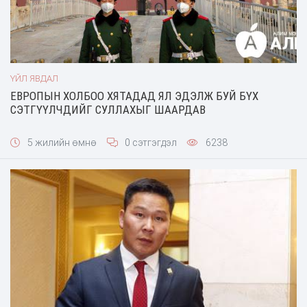
ҮЙЛ ЯВДАЛ
ЕВРОПЫН ХОЛБОО ХЯТАДАД ЯЛ ЭДЭЛЖ БУЙ БҮХ
СЭТГҮҮЛЧДИЙГ СУЛЛАХЫГ ШААРДАВ
5 жилийн өмнө
0 сэтгэгдэл
6238