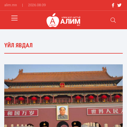
alim.mn
|
2026.08.09
ҮЙЛ ЯВДАЛ