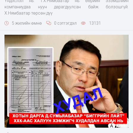
Үндэслэл нь: 1.Х.Нямбаатар нь өөрийн эзэмшлийн
компаниудаа нуун дарагдуулсан байж болзошгүй.
Х.Нямбаатар төрсөн дүү
5 жилийн өмнө
0 сэтгэгдэл
13131