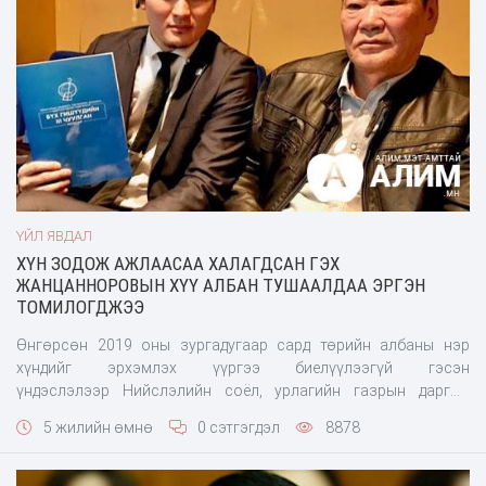
ҮЙЛ ЯВДАЛ
ХҮН ЗОДОЖ АЖЛААСАА ХАЛАГДСАН ГЭХ
ЖАНЦАННОРОВЫН ХҮҮ АЛБАН ТУШААЛДАА ЭРГЭН
ТОМИЛОГДЖЭЭ
Өнгөрсөн 2019 оны зургадугаар сард төрийн албаны нэр
хүндийг эрхэмлэх үүргээ биелүүлээгүй гэсэн
үндэслэлээр Нийслэлийн соёл, урлагийн газрын даргын
үүрэгт ажлаасаа халагдсан Ж.Дамдинцэрэн өнөөдөр
5 жилийн өмнө
0 сэтгэгдэл
8878
/2020.12.11/ тус албан тушаалдаа эргэн
томилогджээ. Тэрбээр албан тушаалаа эргүүлэн авахын тулд
нэг жил хагасын хугацаанд гурван шатны шүүхэд хандаж,