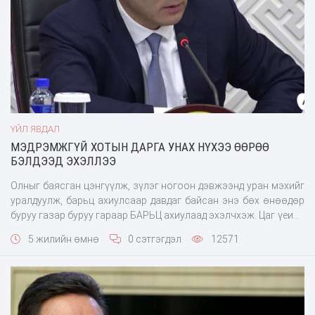
ҮЙЛ ЯВДАЛ
МЭДРЭМЖГҮЙ ХОТЫН ДАРГА УНАХ НҮХЭЭ ӨӨРӨӨ
БЭЛДЭЭД ЭХЭЛЛЭЭ
Олныг баясган цэнгүүлж, зүлэг ногоон дэвжээнд уран мэхийг
уралдуулж, барьц ахиулсаар давдаг байсан энэ бөх өнөөдөр
буруу газар буруу гараар БАРЬЦ ахиулаад эхэлчхэж. Цаг үеийн
байдлыг мэдэрч чадахгүй ийм “Олгой
5 жилийн өмнө
0 сэтгэгдэл
12571