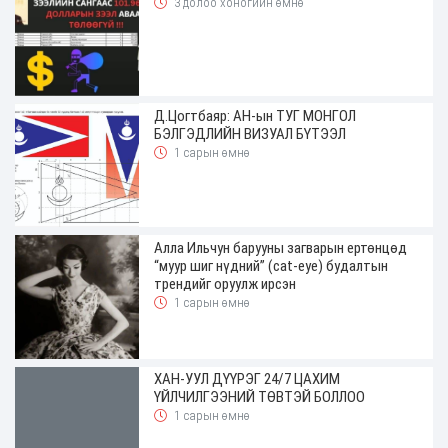
3 долоо хоногийн өмнө
Д.Цогтбаяр: АН-ын ТУГ МОНГОЛ
БЭЛГЭДЛИЙН ВИЗУАЛ БҮТЭЭЛ
1 сарын өмнө
Алла Ильчун барууны загварын ертөнцөд
“муур шиг нүдний” (cat-eye) будалтын
трендийг оруулж ирсэн
1 сарын өмнө
ХАН-УУЛ ДҮҮРЭГ 24/7 ЦАХИМ
ҮЙЛЧИЛГЭЭНИЙ ТӨВТЭЙ БОЛЛОО
1 сарын өмнө