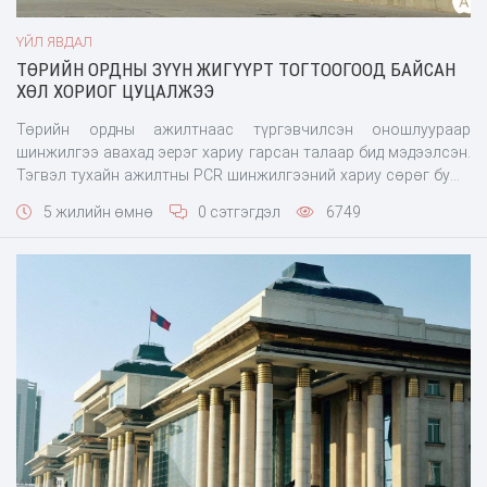
ҮЙЛ ЯВДАЛ
ТӨРИЙН ОРДНЫ ЗҮҮН ЖИГҮҮРТ ТОГТООГООД БАЙСАН
ХӨЛ ХОРИОГ ЦУЦАЛЖЭЭ
Төрийн ордны ажилтнаас түргэвчилсэн оношлуураар
шинжилгээ авахад эерэг хариу гарсан талаар бид мэдээлсэн.
Тэгвэл тухайн ажилтны PCR шинжилгээний хариу сөрөг буюу
халдваргүй гэж гарчээ. Төрийн ордонд ажиллаж буй
5 жилийн өмнө
0 сэтгэгдэл
6749
алба хаагчдаас өдөр бүр түргэвчилсэн оношлуураар
шинжилгээ авч буй. Өнөөдөр үүссэн нөхцөл байдалтай
холбоотойгоор ордны зүүн жигүүрт хөл хорио тогтоож, алб