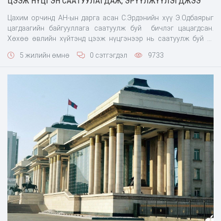
ЦЭЭЖ НҮЦГЭН СААТУУЛАГДАЖ, ЭРҮҮЛЖҮҮЛЭГДЖЭЭ
Цахим орчинд АН-ын дарга асан С.Эрдэнийн хүү Э.Одбаярыг
цагдаагийн байгууллага саатуулж буй бичлэг цацагдсан.
Хөхөө өвлийн хүйтэнд цээж нүцгэнээр нь саатуулж буй уг
үйлдэлд иргэд хүнлэг бус байна хэмээн дургүйцсэн. Тэгвэл
5 жилийн өмнө
0 сэтгэгдэл
9733
цагдаагийн байгууллага түүнийг ямар шалтгаанаар
саатуулсан талаар ЦЕГ-ын Хэвлэл мэдээллийн төвийн дарга,
цагдаагийн дэд