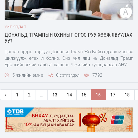
ҮЙЛ ЯВДАЛ
ДОНАЛЬД ТРАМПЫН ОХИНЫГ ОРОС РУУ ХӨӨЖ ЯВУУЛАХ
УУ?
Цагаан ордны тэргүүн Дональд Трамп Жо Байденд эрх мэдлээ
шилжүүлж өгөх л болно. Энэ үйл явц нь Дональд Трамп
Ерөнхийлөгчийн албыг хашсан 4 жилийн хугацаандаа АНУ-ын
улс төртэй нягт “хутгалдсан” болохоор
5 жилийн өмнө
0 сэтгэгдэл
7792
‹
1
2
...
13
14
15
16
17
18