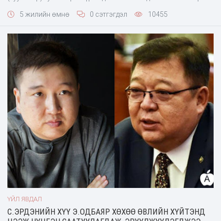
гишүүн Н.Учралын бие сайжирсан гэх мэдээлэл, тайлбар гарч
5 жилийн өмнө
0 сэтгэгдэл
10455
байсан бөгөөд үүгээр ч зогсохгүй сонгогч нартаа хандан "Хөл
хориог баримтлах" талаар сануулга, уриалга фэйсбүүктээ
бичсэн байдаг юм. УИХ-ын гишүүн Н.Учралын бие тийм
ҮЙЛ ЯВДАЛ
С.ЭРДЭНИЙН ХҮҮ Э.ОДБАЯР XӨХӨӨ ӨВЛИЙН ХҮЙТЭНД