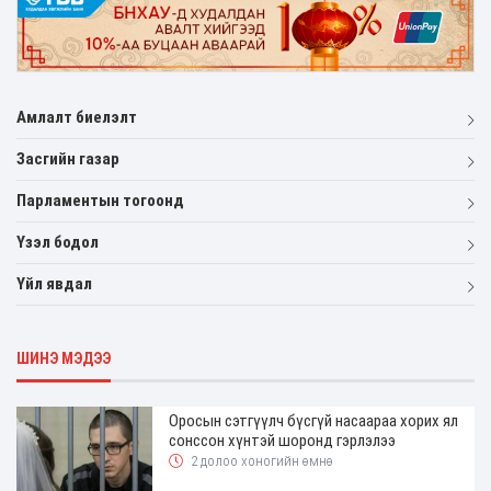
Амлалт биелэлт
Засгийн газар
Парламентын тогоонд
Үзэл бодол
Үйл явдал
ШИНЭ МЭДЭЭ
Оросын сэтгүүлч бүсгүй насаараа хорих ял
сонссон хүнтэй шоронд гэрлэлээ
2 долоо хоногийн өмнө