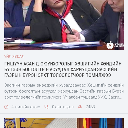
ҮЙЛ ЯВДАЛ
ГИШҮҮН АСАН Д.ОЮУНХОРОЛЫГ ХӨШИГИЙН ХӨНДИЙН
БҮТЭЭН БОСГОЛТЫН АСУУДАЛ ХАРИУЦСАН ЗАСГИЙН
ГАЗРЫН БҮРЭН ЭРХТ ТӨЛӨӨЛӨГЧӨӨР ТОМИЛЖЭЭ
Засгийн газрын өнөөдрийн хуралдаанаас Хөшигийн хөндийн
бүтээн босголтын асуудал хариуцсан Засгийн газрын Бүрэн
эрхт төлөөлөгчийг томилжээ. Уг албан тушаалд УИХ, Засгийн
газрын гишүүн асан Д.Оюунхоролыг томилсон байна.
4 жилийн өмнө
0 сэтгэгдэл
7483
Д.Оюунхоролыг боловсролын байдал: 1981 онд Төв аймгийн
10 жилийн дунд сургууль 1986 онд Улсын багшийн дээд сургуу