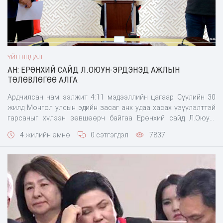
ҮЙЛ ЯВДАЛ
АН: ЕРӨНХИЙ САЙД Л.ОЮУН-ЭРДЭНЭД АЖЛЫН
ТӨЛӨВЛӨГӨӨ АЛГА
Ардчилсан нам ээлжит 4:11 мэдээллийн цагаар Сүүлийн 30
жилд Монгол улсын эдийн засаг анх удаа хасах үзүүлэлттэй
гарсаныг хүлээн зөвшөөрч байгаа Ерөнхий сайд Л.Оюун-
Эрдэнийг сөрөг хүчнээ хүлээн авч эдийн засгаа сэргээх
4 жилийн өмнө
0 сэтгэгдэл
7837
хэлэлцээрт даруй орохыг АН аас, уриалж мэдэгдэл хийлээ.