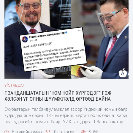
ҮЙЛ ЯВДАЛ
Г.ЗАНДАНШАТАРЫН “НОМ НОЙР ХҮРГЭДЭГ” ГЭЖ
ХЭЛСЭН ҮГ ОЛНЫ ШҮҮМЖЛЭЛД ӨРТӨӨД БАЙНА
Сүхбаатарын талбайд уламжлал ёсоор Үндэсний номын баяр,
худалдаа энэ сарын 13 -ны өдрийн хүртэл болж байна. Харин
энэ удаагийн номын баяр УИХ-ын дарга Г.Занданшатарын
ивээл дор болж байгаа юм. Тэгвэл Г.Занданшатар тус арга
5 жилийн өмнө
0 сэтгэгдэл
9055