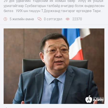
29 дэх удаагийн Үндэсний их номын баяр "Илүү их уншъя"
уриатайгаар Сүхбаатарын талбайд өчигдөр болж өндөрлөсөн
билээ. УИХ-ын гишүүн Т.Доржханд тангараг өргөхдөө Төрийн
ордон руу орохдоо зохисгүй хувцаслаж, хөөгдсөн мөн
5 жилийн өмнө
0 сэтгэгдэл
22370
сонгуульд саналаа өгөхөөр очихдоо дээл, пүүзээр өмсөж
хайнга хандсан хэмээн нийгмийн сүлжээнд шүүмжлэлд
өртсөн юм. Тэгвэл өчигдөр УИХ-ын гишүүн "Номын баяр"-т
оролц