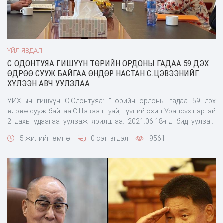
ҮЙЛ ЯВДАЛ
С.ОДОНТУЯА ГИШҮҮН ТӨРИЙН ОРДОНЫ ГАДАА 59 ДЭХ
ӨДРӨӨ СУУЖ БАЙГАА ӨНДӨР НАСТАН С.ЦЭВЭЭНИЙГ
ХҮЛЭЭН АВЧ УУЛЗЛАА
УИХ-ын гишүүн С.Одонтуяа: "Төрийн ордоны гадаа 59 дэх
өдрөө сууж байгаа С.Цэвээн гуай, түүний охин Урансүх нартай
2 дахь удаагаа уулзаж ярилцлаа. 2021.06.18-нд бид уулзаж
учир байдлыг тодруулж холбогдох байгууллагууд руу албан
5 жилийн өмнө
0 сэтгэгдэл
9561
бичиг явуулж байсан. Өнөөдөр өрөөндөө уулзаж хамтдаа
хоол идэн зовлон жаргалаа жаал ярилцлаа. Асуудлыг нь шууд
шийдэж чадахгүй ч гэсэн асууд