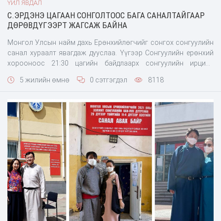
ҮЙЛ ЯВДАЛ
С.ЭРДЭНЭ ЦАГААН СОНГОЛТООС БАГА САНАЛТАЙГААР
ДӨРӨВДҮГЭЭРТ ЖАГСАЖ БАЙНА
Монгол Улсын найм дахь Ерөнхийлөгчийг сонгох сонгуулийн
санал хураалт явагдаж дууслаа. Үүгээр Сонгуулийн ерөнхий
хорооноос 21:30 цагийн байдлаарх сонгуулийн ирцийн
мэдээллийг танилцууллаа. СЕХ-ны дарга П.Дэлгэрнаран
5 жилийн өмнө
0 сэтгэгдэл
8118
хэлэхдээ “22:00 цаг болж сонгуулийн санал хураалт дууслаа.
Одоо санал тоолох ажиллагаа эхэлнэ. Улсын дунджаар 52.69
хувьд хүрлээ. Хуулинд заасны дагуу сонгуулийн ирц б