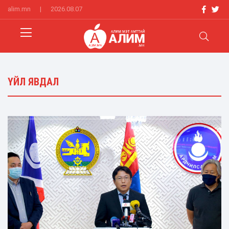
alim.mn
|
2026.08.07
ҮЙЛ ЯВДАЛ