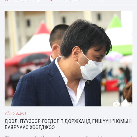
хэмжээг тохиолдуулан мэндчилгээндээ “Ном нойр хүргэдэг”
хэмээгээд “Хөгшин залуу гэлтгүй олон хүн нойрны асуудалтай
болсон ба
ҮЙЛ ЯВДАЛ
ДЭЭЛ, ПҮҮЗЭЭР ГОЁДОГ Т.ДОРЖХАНД ГИШҮҮН "НОМЫН
БАЯР"-ААС ХӨӨГДЖЭЭ