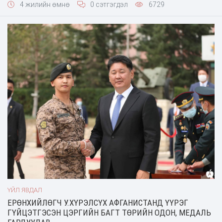
4 жилийн өмнө
0 сэтгэгдэл
6729
холбогдсон асуудлуудыг шалгуулахаар АТГ-т шилжүүлэхээр
шийдвэрлэсэн тухай эх сурвалж
ҮЙЛ ЯВДАЛ
ЕРӨНХИЙЛӨГЧ У.ХҮРЭЛСҮХ ​АФГАНИСТАНД ҮҮРЭГ
ГҮЙЦЭТГЭСЭН ЦЭРГИЙН БАГТ ТӨРИЙН ОДОН, МЕДАЛЬ