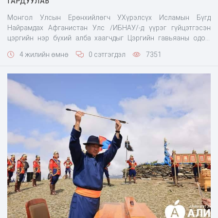
ГАРДУУЛАВ
Монгол Улсын Ерөнхийлөгч У.Хүрэлсүх Исламын Бүгд
Найрамдах Афганистан Улс /ИБНАУ/-д үүрэг гүйцэтгэсэн
цэргийн нэр бүхий алба хаагчдыг Цэргийн гавьяаны одон,
Цэргийн хүндэт медаль, Энхийн төлөө медалиар шагнаж, баяр
4 жилийн өмнө
0 сэтгэгдэл
7351
хүргэлээ. Зэвсэгт хүчний Хамгаалалтын ротын XII, XIII
ээлжийн цэргийн багийн бие бүрэлдэхүүн ИБНАУ-д олон
үндэстний “Шийдвэртэй дэмжлэг” ажиллагаанд АНУ бол