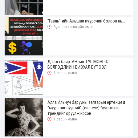
"Гааль"-ийн Альшаа нүүрсчин болсон нь...
3 долоо хоногийн өмнө
Д.Цогтбаяр: АН-ын ТУГ МОНГОЛ
БЭЛГЭДЛИЙН ВИЗУАЛ БҮТЭЭЛ
1 сарын өмнө
Алла Ильчун барууны загварын ертөнцөд
“муур шиг нүдний” (cat-eye) будалтын
трендийг оруулж ирсэн
1 сарын өмнө