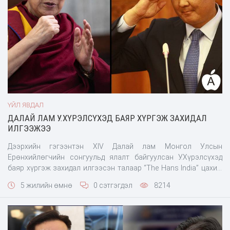
ҮЙЛ ЯВДАЛ
ДАЛАЙ ЛАМ У.ХҮРЭЛСҮХЭД БАЯР ХҮРГЭЖ ЗАХИДАЛ
ИЛГЭЭЖЭЭ
Дээрхийн гэгээнтэн XIV Далай лам Монгол Улсын
Ерөнхийлөгчийн сонгуульд ялалт байгуулсан У.Хүрэлсүхэд
баяр хүргэж захидал илгээсэн талаар “The Hans India” цахим
сайт мэдээлжээ. Баярын захидалд "Би Монгол Улсад 1979 онд
5 жилийн өмнө
0 сэтгэгдэл
8214
анх зочилж байсан. Маш сайхан дурсамжууд бий. Монголын
залуус болон ахмад үеийнхэн хүний үнэт зүйлийг түгээх миний
хүчин чармайлтыг дэмжиж, орчин үеийн боловср