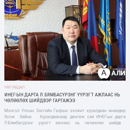
ҮЙЛ ЯВДАЛ
ИНЕГ-ЫН ДАРГА Л.БЯМБАСҮРЭНГ ҮҮРЭГТ АЖЛААС НЬ
ЧӨЛӨӨЛӨХ ШИЙДВЭР ГАРГАЖЭЭ
Монгол Улсын Засгийн Газрын ээлжит хуралдаан өнөөдөр
болж байна. Хуралдаанаар дөнгөж сая ИНЕГ-ын дарга
Л.Бямбасүрэнг үүрэгт ажлаас нь чөлөөлөх шийдвэр
гаргажээ. Улмаар түүний албан үүргээ гүйцэтгэх хугацаанд