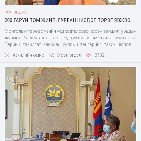
ҮЙЛ ЯВДАЛ
200 ГАРУЙ ТОМ ЖИЙП, ГУРВАН НИСДЭГ ТЭРЭГ ЯВЖЭЭ
Монголын төрөөс үеийн үед хадгалсаар ирсэн заншил, урьдын
журмыг баримталж, төрт ёс, түүхэн уламжлалыг хүндэтгэн
Төрийн тахилгат хайрхан уулсын тэнгэрийг тахих, ёслолыг
үйлдэх нь зүйн хэрэг. Гэвч Ерөнхийлөгч У.Хүрэлсүхийн СУТАЙ
4 жилийн өмнө
0 сэтгэгдэл
8732
ХАЙРХАН-ы тахилагат ёслолд дарга нарыг үй олноор нь
дагуулж явсан асуудал сошиалд ихээх