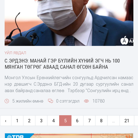
ҮЙЛ ЯВДАЛ
С.ЭРДЭНЭ: МАНАЙ ГЭР БҮЛИЙН ХҮНИЙ ЭГЧ НЬ 100
МЯНГАН ТӨГРӨГ АВААД САНАЛ ӨГСӨН БАЙНА
Монгол Улсын Ерөнхийлөгчийн сонгуульд Ардчилсан намаас
нэр дэвшигч С.Эрдэнэ БГД-ийн 20 дугаар сургуулийн санал
авах байранд саналаа өглөө. Тэрбээр "Сонгуулийн ирц өндөр
байна. Монгол Улсад шударга ёс, ёс зүйт т
5 жилийн өмнө
0 сэтгэгдэл
10780
‹
1
2
3
4
5
6
7
8
...
21