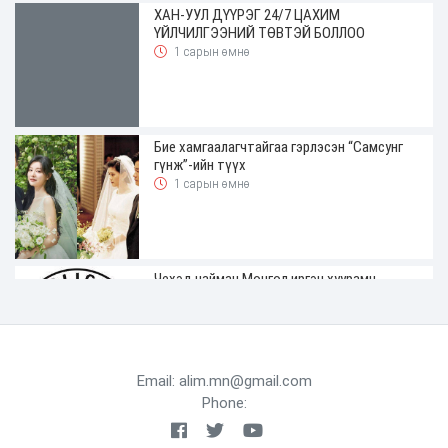
ХАН-УУЛ ДҮҮРЭГ 24/7 ЦАХИМ
ҮЙЛЧИЛГЭЭНИЙ ТӨВТЭЙ БОЛЛОО
1 сарын өмнө
Бие хамгаалагчтайгаа гэрлэсэн “Самсунг
гүнж”-ийн түүх
1 сарын өмнө
Чехэд найман Монгол иргэн хуурамч
жолооны үнэмлэхтэй явж байгаад
баригджээ
1 сарын өмнө
Email: alim.mn@gmail.com
Phone:
ХАН-УУЛ ДҮҮРГИЙН ДЭРГЭДЭХ
БАЙГУУЛЛАГУУДЫН УДИРДАХ АЖИЛТНЫ
ШУУРХАЙ ЗӨВЛӨГӨӨН ЗОХИОН