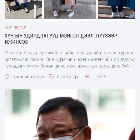
ҮЙЛ ЯВДАЛ
ХҮН-ЫН УДИРДЛАГУУД МОНГОЛ ДЭЭЛ, ПҮҮЗЭЭР
ИЖИЛСЭВ
Монгол Улсын Ерөнхийлөгчийн сонгуулийн санал хураалт
үргэлжилж байна. Энэ удаагийн ерөнхийлөгчийн сонгуульд
гуравдагч хүчин болон шинэ нам, шинэ хүн өрсөлдөж буй нь
ХҮН-ын нэр дэвшигч Д.Энхбат. Нэр дэвшигчдээ саналаа
5 жилийн өмнө
0 сэтгэгдэл
17329
өгөхөөр ирсэн ХҮН-ын удирдлагууд монгол дээл, пүүзээр
ижилсжээ. ХҮН-ын дарга, УИХ-ын гишүүн Т.Доржханд, тус
намын Удирдах зөвлөлийн дарга Б.Найдалаа, ерөнхий нарийн
бичгийн да