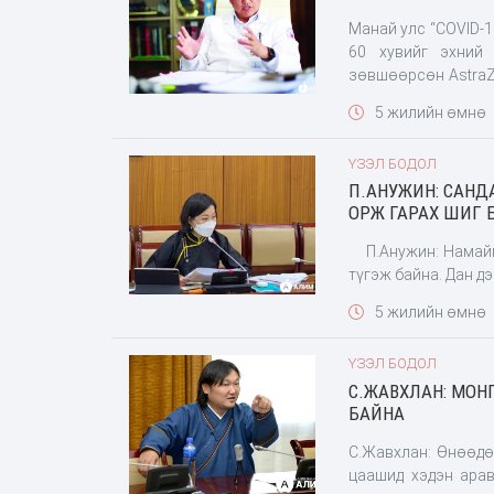
Манай улс “COVID-1
60 хувийг эхний
зөвшөөрсөн AstraZ
иргэдээ вакцинжу
5 жилийн өмнө
Вакцинжуулалтын 
тээвэрлэлтийн аж
ҮЗЭЛ БОДОЛ
П.АНУЖИН: САНД
ОРЖ ГАРАХ ШИГ 
П.Анужин: Намайг "Эрүүл мэндийн сайдад өрсөлдөж байна" гэх мэдээ хэвлэлээр
түгэж байна. Дан д
5 жилийн өмнө
ҮЗЭЛ БОДОЛ
С.ЖАВХЛАН: МОНГ
БАЙНА
С.Жавхлан: Өнөөдө
цаашид хэдэн арав