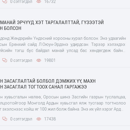
0 сэтгэгдэл
16732
ийн нэг төгрөг бүрийг хэрхэн зарцуулснаа олон нийтэд ил
уутай
 МАНАЙ ЭРЧҮҮД ХЭТ ТАРГАЛАЛТТАЙ, ГҮЗЭЭТЭЙ
Н БОЛСОН
донд Жендэрийн Үндэсний хорооны хурал болсон. Энэ удаагийн
ын Ерөнхий сайд Л.Оюун-Эрдэнэ удирдсан. Тэрээр хэлэхдээ:
хүйсийн тэгш бус байдал манай улсад бас хөндөгдөж байна.
наслалт эмэгтэйчүүдээс 10 насаар бага болсон. Эрэгтэй хүний
0 сэтгэгдэл
19801
рч байгаа нь
 ЗАСАГЛАЛТАЙ БОЛБОЛ ДЭМЖИХ ҮҮ, МАХН
 ЗАСАГЛАЛ ТОГТООХ САНАЛ ГАРГАЖЭЭ
 хувьсгалын нөлөө, Оросын шинэ Засгийн газрын туслалцаа,
лцоотойгоор Монголд Ардын хувьсгал ялж тусгаар тогтнолоо
эг эхэлснээс хойш яг 100 жил болж байна. Энэ их үйл хэрэг Ардын
ирдагч жанжин Д.Сүхбаатараар удирдуулсан 400 гаруй Монгол
0 сэтгэгдэл
17438
3 дугаар сар