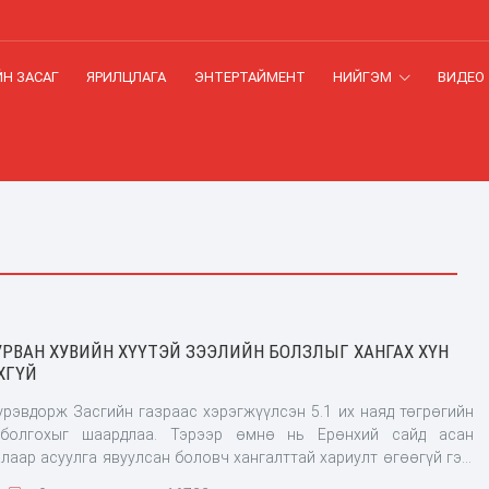
Н ЗАСАГ
ЯРИЛЦЛАГА
ЭНТЕРТАЙМЕНТ
НИЙГЭМ
ВИДЕО
УРВАН ХУВИЙН ХҮҮТЭЙ ЗЭЭЛИЙН БОЛЗЛЫГ ХАНГАХ ХҮН
ХГҮЙ
үрэвдорж Засгийн газраас хэрэгжүүлсэн 5.1 их наяд төгрөгийн
 болгохыг шаардлаа. Тэрээр өмнө нь Ерөнхий сайд асан
алаар асуулга явуулсан боловч хангалттай хариулт өгөөгүй гэв.
сайд Л.Оюун-Эрдэнэд албан ёсоор хандаж, дээрх хөтөлбөрт