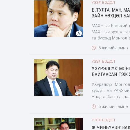
ҮЗЭЛ БОДОЛ
Б.ТУЛГА: МАН, М
ЗАЙН НӨХЦӨЛ БА
МАХН-ын Ерөнхий 
МАХН-ын эрхэм гиш
та бүхэнд Монгол 
хөтөлбөр буюу үзэ
5 жилийн өмнө
өдөр, эх орончдын 
ҮЗЭЛ БОДОЛ
У.ХҮРЭЛСҮХ: МО
БАЙГААСАЙ ГЭЖ 
У.Хүрэлсүх: Монго
хүсдэг. Би ҮАБЗ-и
Наад албан тушаал
шалгагдана шүү. ҮА
5 жилийн өмнө
хууль зөрчвөл энэ
удаа дараа
ҮЗЭЛ БОДОЛ
Ж.ЧИНБҮРЭН: В