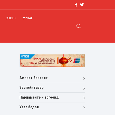
СПОРТ
УРЛАГ
Амлалт биелэлт
Засгийн газар
Парламентын тогоонд
Үзэл бодол