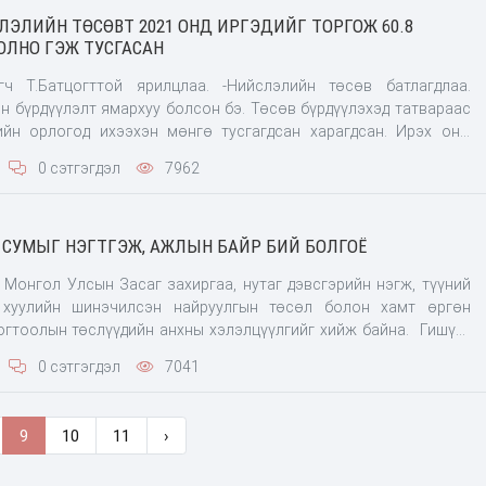
СЛЭЛИЙН ТӨСӨВТ 2021 ОНД ИРГЭДИЙГ ТОРГОЖ 60.8
ОЛНО ГЭЖ ТУСГАСАН
той ярилцлаа. -Нийслэлийн төсөв батлагдлаа.
н бүрдүүлэлт ямархуу болсон бэ. Төсөв бүрдүүлэхэд татвараас
ийн орлогод ихээхэн мөнгө тусгагдсан харагдсан. Ирэх оны
иргэдийг торгож 60 тэрбум төгрөг олно гэж тусгасан нь нэлээд
0 сэтгэгдэл
7962
х хэсэг
0 СУМЫГ НЭГТГЭЖ, АЖЛЫН БАЙР БИЙ БОЛГОЁ
 Монгол Улсын Засаг захиргаа, нутаг дэвсгэрийн нэгж, түүний
 хуулийн шинэчилсэн найруулгын төсөл болон хамт өргөн
тогтоолын төслүүдийн анхны хэлэлцүүлгийг хийж байна. Гишүүд
иулт авлаа. УИХ-ын гишүүн Т.Доржханд "Засаг захиргаа нутаг
0 сэтгэгдэл
7041
жийн тухай хууль бол маш
9
10
11
›