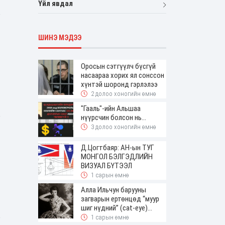
Үйл явдал
ШИНЭ МЭДЭЭ
Оросын сэтгүүлч бүсгүй
насаараа хорих ял сонссон
хүнтэй шоронд гэрлэлээ
2 долоо хоногийн өмнө
"Гааль"-ийн Альшаа
нүүрсчин болсон нь...
3 долоо хоногийн өмнө
Д.Цогтбаяр: АН-ын ТУГ
МОНГОЛ БЭЛГЭДЛИЙН
ВИЗУАЛ БҮТЭЭЛ
1 сарын өмнө
Алла Ильчун барууны
загварын ертөнцөд “муур
шиг нүдний” (cat-eye)
будалтын трендийг оруулж
1 сарын өмнө