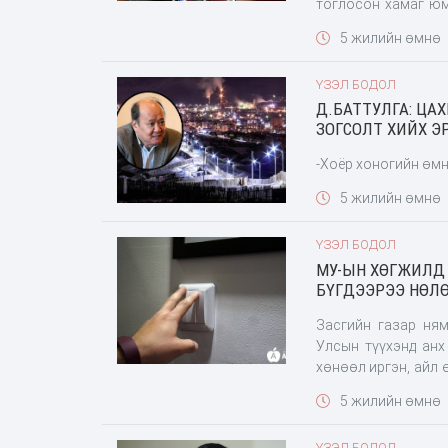
тоглосон хамаг юм
хорио нэрээр бант
5 жилийн өмнө
толгойг хага ба
ҮЗЭЛ БОДОЛ
Д.БАТТУЛГА: ЦА
ЗОГСОЛТ ХИЙХ 
-Хоёр хоногийн өмн
5 жилийн өмнө
ҮЗЭЛ БОДОЛ
МУ-ЫН ХӨГЖИЛД 
БҮГДЭЭРЭЭ НӨЛӨ
Засгийн газар ням
Улсын түүхэнд анх
хөнөөл иргэн, айл 
нөлөөлж буй тул тө
5 жилийн өмнө
ҮЗЭЛ БОДОЛ