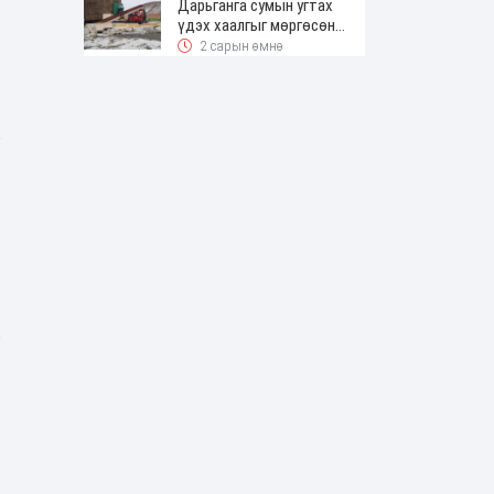
Дарьганга сумын угтах
үдэх хаалгыг мөргөсөн
жолоочоос 150 сая төгрөг
2 сарын өмнө
нэхэмжилжээ