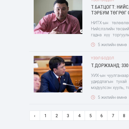
Т.БАТЦОГТ: НИЙ
ТЭРБУМ ТӨГРӨГ 
НИТХ-ын төлөөлөгч Т.Батцогт
Нийслэлийн төсвий
гадна хүү торгуул
нийслэлийн төсөвт 
5 жилийн өмнө
шүүмжлэлтэй ханда
ҮЗЭЛ БОДОЛ
Т.ДОРЖХАНД: 33
УИХ-ын чуулганаар
удирдлагын тухай
мэдүүлсэн хууль, 
асуулт асууж, хар
5 жилийн өмнө
дэвсгэр түүний нэг
‹
1
2
3
4
5
6
7
8