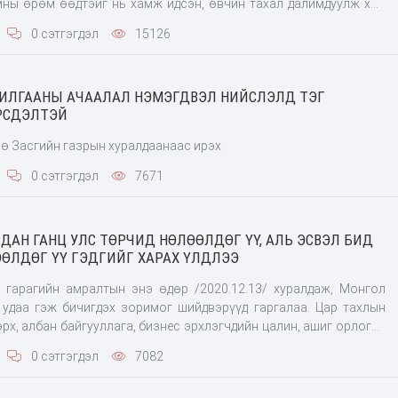
ны өрөм өөдтэйг нь хамж идсэн, өвчин тахал далимдуулж хөл
ан будлиан хутгасан, шуналт төрийн бузар этгээдүүдийн хар
0 сэтгэгдэл
15126
ХИЛГААНЫ АЧААЛАЛ НЭМЭГДВЭЛ НИЙСЛЭЛД ТЭГ
ЭРСДЭЛТЭЙ
ө Засгийн газрын хуралдаанаас ирэх
0 сэтгэгдэл
7671
ДАН ГАНЦ УЛС ТӨРЧИД НӨЛӨӨЛДӨГ ҮҮ, АЛЬ ЭСВЭЛ БИД
ӨЛДӨГ ҮҮ ГЭДГИЙГ ХАРАХ ҮЛДЛЭЭ
 гарагийн амралтын энэ өдөр /2020.12.13/ хуралдаж, Монгол
 удаа гэж бичигдэх зоримог шийдвэрүүд гаргалаа. Цар тахлын
өрх, албан байгууллага, бизнес эрхлэгчдийн цалин, ашиг орлогод
рөөс айл өрх, ААН-үүд, хувийн хэвшлийнхнээ дэмжиж айл өрх, ал
0 сэтгэгдэл
7082