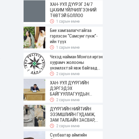
ирсэн
ХАН-УУЛ ДҮҮРЭГ 24/7
ЦАХИМ ҮЙЛЧИЛГЭЭНИЙ
ТӨВТЭЙ БОЛЛОО
1 сарын өмнө
Бие хамгаалагчтайгаа
гэрлэсэн “Самсунг гүнж”-
ийн түүх
1 сарын өмнө
Чехэд найман Монгол иргэн
хуурамч жолооны
үнэмлэхтэй явж байгаад
баригджээ
2 сарын өмнө
ХАН-УУЛ ДҮҮРГИЙН
ДЭРГЭДЭХ
БАЙГУУЛЛАГУУДЫН
УДИРДАХ АЖИЛТНЫ
2 сарын өмнө
ШУУРХАЙ ЗӨВЛӨГӨӨН
ДҮҮРГИЙН НИЙТИЙН
ЗОХИОН БАЙГУУЛАГДЛАА
ЭЗЭМШЛИЙН ГУДАМЖ,
ЗАМ ТАЛБАЙН ЗАСВАР,
ШИНЭЧЛЭЛТИЙН АЖИЛ
2 сарын өмнө
ҮРГЭЛЖИЛЖ БАЙНА
Сүхбаатар аймгийн