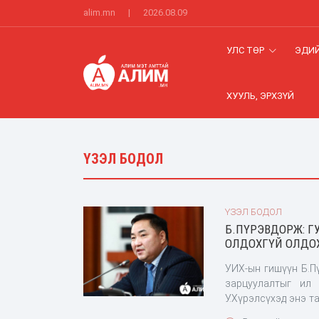
alim.mn
|
2026.08.09
УЛС ТӨР
ЭДИЙ
ХУУЛЬ, ЭРХЗҮЙ
ҮЗЭЛ БОДОЛ
ҮЗЭЛ БОДОЛ
Б.ПҮРЭВДОРЖ: Г
ОЛДОХГҮЙ ОЛДО
УИХ-ын гишүүн Б.П
зарцуулалтыг ил
У.Хүрэлсүхэд энэ т
Тиймээс Ерөнхий 