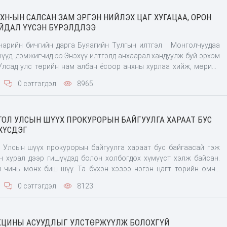
АХН-ЫН САЛСАН ЗАМ ЭРГЭН НИЙЛЭХ ЦАГ ХУГАЦАА, ОРОН
ЙДАЛ ҮҮСЭН БҮРЭЛДЛЭЭ
нарийн бичгийн дарга Буяагийн Тулгын илтгэл Монголчуудаа
үүд, дэмжигчид ээ Энэхүү илтгэлд анхаарал хандуулж буй эрхэм
Улсад улс төрийн нам албан ёсоор анхны хурлаа хийж, мөрийн
л санаагаа хамтран баталсан, хуралдан хэлэлцсэн түүхт ойн
0 сэтгэгдэл
8965
бая
НГОЛ УЛСЫН ШҮҮХ ПРОКУРОРЫН БАЙГУУЛГА ХАРААТ БУС
ХҮСДЭГ
л Улсын шүүх прокурорын байгуулга хараат бус байгаасай гэж
йн хурал дээр гишүүдэд болон холбогдох хүмүүст хэлж байсан.
 чинь мөнх биш шүү. Та бүхэн хэзээ нэгэн цагт төрийн өмнө
БЗ хэзээ ч хууль зөрчиж болохгүй, Ерөнхийлөгч өө! Хэрэв та бид
0 сэтгэгдэл
8123
 Монголын төрд хууль биелүүлдэг газар үгүй болно шүү гэдгийг
АКЦИНЫ АСУУДЛЫГ УЛСТӨРЖҮҮЛЖ БОЛОХГҮЙ