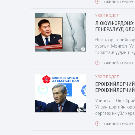
5 жилийн өмнө
зориулсан хөрөнг
болгохыг нэхэл хат
ҮЗЭЛ БОДОЛ
Л.ОЮУН-ЭРДЭНЭ:
ГЕНЕРАЛУУД ОЛО
Өнөөдөр Төрийн ор
хурлыг Монгол Улс
"Эрэгтэйчүүдийн 
Эрчүүдийн дундаж 
5 жилийн өмнө
дундаж наслалт буу
ҮЗЭЛ БОДОЛ
ЕРӨНХИЙЛӨГЧИЙН
ЕРӨНХИЙЛӨГЧИЙН
Уриалга Октябрийн
Улаан цэргийн оро
сэргээх их үйл хэр
журамт цэргийн уд
5 жилийн өмнө
цэргүүд 1921 оны 0