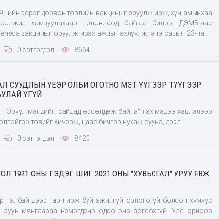
9”-ийн эсрэг дөрвөн төрлийн вакциныг оруулж ирж, хүн амынхаа
 ээлжид хамруулахаар төлөвлөөд байгаа билээ. ДЭМБ-аас
eneca вакциныг оруулж ирэх ажлыг эхлүүлж, энэ сарын 23-наас
улахаар төлөвлөсөн болохыг Эрүүл мэндийн сайд онцолсон.
0 сэтгэгдэл
8664
бүх зардал, төсвийг баталж, шийдсэн бөгөөд хадгалалт,
лы
АЛ СУУДЛЫН ҮЕЭР ОЛБИ ОГОТНО МЭТ ҮҮГЭЭР ТҮҮГЭЭР
БУЛАЙ ҮГҮЙ
ээлтэйгээ төвийг хичээж, цаас бичгээ нухаж сууна, дээл
0 сэтгэгдэл
8420
ОЛ 1921 ОНЫ ГЭДЭГ ШИГ 2021 ОНЫ "ХУВЬСГАЛ" УРУУ ЯВЖ
р талбай дээр гарч ирж буй ажилгүй орлогогүй болсон хүмүүс
 зуун мянгаараа нэмэгдэнэ одоо энэ зогсохгүй. Улс орноор