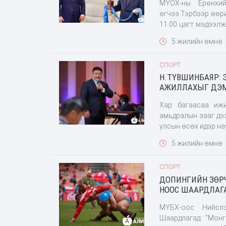
МҮОХ-ны Ерөнхи
өгчээ.Тэрбээр өөр
11.00 цагт мэдээл
Олимп өнгөртөл
5 жилийн өмнө
ерөнхийлөгчийн аж
тодруулахад тамгыг
СПОРТ
Н.ТҮВШИНБАЯР: 
АЖИЛЛАХЫГ ДЭМ
Хар багаасаа ижи
амьдралын зааг дэ
улсын өсөх идэр на
5 жилийн өмнө
СПОРТ
ДОПИНГИЙН ЗӨРЧ
НООС ШААРДЛАГ
МҮБХ-оос Нийслэ
Шаардлагад: "Мон