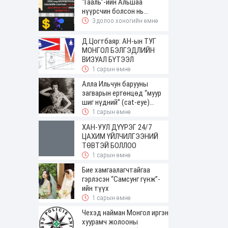
"Гааль"-ийн Альшаа
нүүрсчин болсон нь...
3 долоо хоногийн өмнө
Д.Цогтбаяр: АН-ын ТУГ
МОНГОЛ БЭЛГЭДЛИЙН
ВИЗУАЛ БҮТЭЭЛ
1 сарын өмнө
Алла Ильчун барууны
загварын ертөнцөд “муур
шиг нүдний” (cat-eye)
будалтын трендийг оруулж
1 сарын өмнө
ирсэн
ХАН-УУЛ ДҮҮРЭГ 24/7
ЦАХИМ ҮЙЛЧИЛГЭЭНИЙ
ТӨВТЭЙ БОЛЛОО
1 сарын өмнө
Бие хамгаалагчтайгаа
гэрлэсэн “Самсунг гүнж”-
ийн түүх
1 сарын өмнө
Чехэд найман Монгол иргэн
хуурамч жолооны