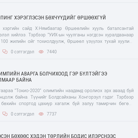
ОПИНГ ХЭРЭГЛЭСЭН БӨХЧҮҮДИЙГ ӨРШӨӨХГҮЙ
 хэргийн сайд Х.Нямбаатар Өршөөлийн хууль баталсантай
элэл хийлээ. Тэрбээр “УИХ-ын чуулганы нэгдсэн хуралдаанаар
100 жилийн ойг тохиолдуулж, Өршөөл үзүүлэх тухай хуулийг
 Энэ хууль долдугаар сарын 6-ны өдрөөс эхлэн үйлчилнэ. Допинг
0 сэтгэгдэл
7440
үдтэй холбоотой заалт Өршөөлийн хуульд ороогүй. Ташаа
ЛИМПИЙН АВАРГА БОЛЧИХООД ГЭР БҮЛТЭЙГЭЭ
ЛМААР БАЙНА
гаараа “Токио-2020” олимпийн наадамд оролиох эрх аваад буй
нцолж байна. Түүнийг Болдсайханы Хонгорзул гэдэг. Тэрбээр
бөхийн спортод цахиур хагалж буй залуу тамирчин бөгөөд
 улсын Алматы хотод зохион байгуулсан олимпийн эрх олгох
0 сэтгэгдэл
7737
 оролцож, алтан медаль, олимпийн эрх хүртсэн юм. Ирээдүйтэ
СЭН БӨХӨӨС ХЭДЭН ТӨРЛИЙН БОДИС ИЛЭРСНЭЭС