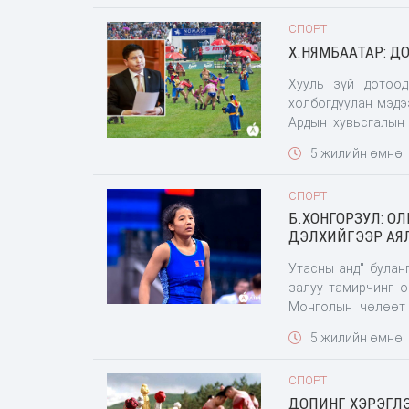
СПОРТ
Х.НЯМБААТАР: Д
Хууль зүй дотоод
холбогдуулан мэдэ
Ардын хувьсгалын 
хэлэлцэн баталлаа.
5 жилийн өмнө
хэрэглэсэн бөхчү
мэдээлэл гарс
СПОРТ
Б.ХОНГОРЗУЛ: О
ДЭЛХИЙГЭЭР АЯ
Утасны анд" булан
залуу тамирчинг о
Монголын чөлөөт 
саяхан Казахстан
5 жилийн өмнө
тэмцээнд амжилттай
СПОРТ
ДОПИНГ ХЭРЭГЛЭ