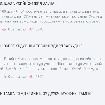
ЛДАХ ЭРХИЙГ 2-4 ЖИЛ ХАСНА
 100 жилийн ойгоос өмнө Баяр наадмын тухай хуульд нэмэлт
тухай хуулийг УИХ-аар батлуулахаар ажиллаж байна. Хуулинд
даг маргаан, асуудлуудыг тодорхой хуульчилж байгаа юм байна.
эрэглэсэн бөхчүүдэд хариуцлага оногдуулах тухай маш тодорхой
0 сэтгэгдэл
5978
заалт оруулж өгчээ. -Допинг хэрэглэсэн б
ЙН ЭСРЭГ ҮНДЭСНИЙ ТӨВИЙН УДИРДЛАГУУДЫГ
й Бөхийн Холбооноос Монголын үндэсний допингийн эсрэг
ан дараах шаардлагыг хүргүүллээ. Шаардлага хүргүүлэх тухай
ий Бөхийн Холбоонд улсын цолтой нэр бүхий бөхчүүдээс
наадам – Монгол бөх” уриатай албан хүсэлт ирүүлээд байна. Тус
0 сэтгэгдэл
6897
ай байгууллагаас Үндэсний их баяр
Н ТАМГА ТЭМДЭГИЙН ШОУ ДУУСЧ, МҮОХ-НЫ ТАМГЫГ