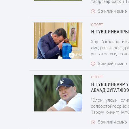
тавдугаар сарын 1
тодруулга авахаар
5 жилийн өмнө
ний өдөр МҮБХ-ны э
СПОРТ
Н.ТҮВШИНБАЯРЫГ
Хар багаасаа ижи
амьдралын зааг дэ
улсын өсөх идэр на
5 жилийн өмнө
СПОРТ
Н.ТҮВШИНБАЯР Ү
АВААД ЗУГАТЖЭЭ
“Олон улсын олим
холбоотойгоор ёс з
Тэрхүү бичигт МҮ
хариуцлага тооцох
5 жилийн өмнө
нь байна шүү хэмэ