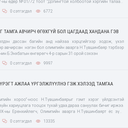
7-ны өдөр №01/72 тоот “Допингтой холбоотой хэргийн талаар”
 албан хүсэлт хүргүүлсэн бөгөөд 2021 оны тавдугаар сарын 29-
0 сэтгэгдэл
6772
элжит бус Их Эе хурал болж өндөрлөлөө. Их Эе хурлаа
 ТАМГА АВЧИРЧ ӨГӨХГҮЙ БОЛ ЦАГДААД ХАНДАНА ГЭВ
лдэн дассан багийн анд найзаа хэрцгийгээр зодож, үхэл
эр авчирсан нэгэн бол олимпийн аварга Н.Түвшинбаяр тэрбээр
чин Б.Энхбатын өнгөрөгч 4-р сарын 31 орой сэхээн
0 сэтгэгдэл
9997
ҮРЭГТ АЖЛАА ҮРГЭЛЖЛҮҮЛНЭ ГЭЖ ХЭЛЭЭД ТАМГАА
пийн хороо”-ноос Н.Түвшинбаярыг гэмт хэрэг үйлдсэнтэй
үйн хариуцлага тооцох тухай удаа дараа сануулах бичиг иржээ.
ОХ-ны Ерөнхийлөгч, Олимпийн аварга Н.Түвшинбаярт ёс зүйн
гүй бол Олон улсын олимпийн хорооны ёсзүйн хороогоор орох
0 сэтгэгдэл
13335
эжээ. Ийнхүү МҮОХ-ны Гүйцэтгэх зөвлөл өнгөрсөн долоо хоногт