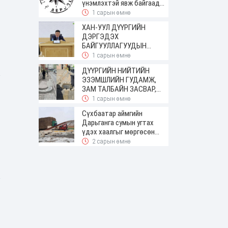
үнэмлэхтэй явж байгаад
баригджээ
1 сарын өмнө
ХАН-УУЛ ДҮҮРГИЙН
ДЭРГЭДЭХ
БАЙГУУЛЛАГУУДЫН
УДИРДАХ АЖИЛТНЫ
1 сарын өмнө
ШУУРХАЙ ЗӨВЛӨГӨӨН
ДҮҮРГИЙН НИЙТИЙН
ЗОХИОН БАЙГУУЛАГДЛАА
ЭЗЭМШЛИЙН ГУДАМЖ,
ЗАМ ТАЛБАЙН ЗАСВАР,
ШИНЭЧЛЭЛТИЙН АЖИЛ
1 сарын өмнө
ҮРГЭЛЖИЛЖ БАЙНА
Сүхбаатар аймгийн
Дарьганга сумын угтах
үдэх хаалгыг мөргөсөн
жолоочоос 150 сая төгрөг
2 сарын өмнө
нэхэмжилжээ