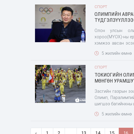
Ерө
СПОРТ
ОЛИМПИЙН АВРА
ТҮДГЭЛЗҮҮЛЛЭЭ
Олон улсын оли
хороо(МҮОХ)-ны ер
хэмжээ авсан эсэх
удаа дараа ирүүлжээ. Үүсээд буй тус нөхцөл байдалтай холбо
5 жилийн өмнө
Гүйцэтгэх зөвлөли
СПОРТ
ТОКИОГИЙН ОЛИМ
МӨНГӨН УРАМШУ
Засгийн газрын ээ
Олимп, Паралимпи
5 жилийн өмнө
‹
1
2
...
13
14
15
16