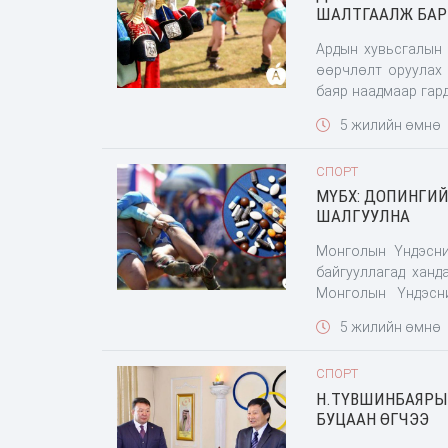
ШАЛТГААЛЖ БАРИ
Ардын хувьсгалын
өөрчлөлт оруулах 
баяр наадмаар гар
Тухайбал допинг х
5 жилийн өмнө
СПОРТ
МҮБХ: ДОПИНГИ
ШАЛГУУЛНА
Монголын Үндэсни
байгууллагад ханд
Монголын Үндэсн
“Допинггүй Монгол 
5 жилийн өмнө
албан хүсэлтэд тан
СПОРТ
Н.ТҮВШИНБАЯРЫ
БУЦААН ӨГЧЭЭ