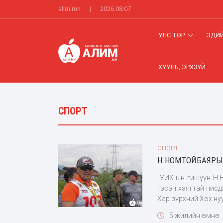
alim.mn
|
2026.08.07
УЛС ТӨР
ЭДИЙ
ХУУЛЬ, ЭРХЗҮЙ
СПОРТ
СПОРТ
Н.НОМТОЙБАЯРЫН
УИХ-ын гишүүн Н.
гэсэн хаягтай нисд
Хар зүрхний Хөх ну
болсон гэдэг. Сая
5 жилийн өмнө
цаашлаад ОУХ-д бо