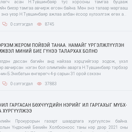
йлөгч асан Н.Түвшинбаяр тус хорооны тамгаа буцааж
ийн биеэр тамгаа авчирж өгсөн байна. Мөн энэ талаар маргааш
ж энэ үеэр Н.Түвшинбаяр ажлаа албан ёсоор хүлээлгэж өгөх аж.
 Ч.Наранбаатар Монголын үндэсний олимпын хорооны
0 сэтгэгдэл
8745
лыг түр орлон гүйцэтгэх юм байна. Энэ мэдээллийг МҮОХ-ноос
 буцаан өгсөн нь үнэн
ЭРХЭМ ЖЕРОМ ПОЙВЭЙ ТАНАА. НАМАЙГ ҮРГЭЛЖЛҮҮЛЭН
ЖВЭЛ МИНИЙ БИЕ ГҮНЭЭ ТАЛАРХАХ БОЛНО
лдэн дассан багийн анд найзаа хэрцгийгээр зодож, үхэл
эр авчирсан нэгэн бол олимпийн аварга Н.Түвшинбаяр тэрбээр
чин Б.Энхбатын өнгөрөгч 4-р сарын 31 орой сэхээн
0 сэтгэгдэл
37883
ИЛ ГАРГАСАН БӨХЧҮҮДИЙН НЭРИЙГ ИЛ ГАРГАХЫГ МҮБХ-
А ХҮРГҮҮЛЖЭЭ
лийн Прокурорын газарт шаардлага хүргүүлсэн байна.
голын Үндэсний Бөхийн Холбооноос таны нэр дээр 2021 оны