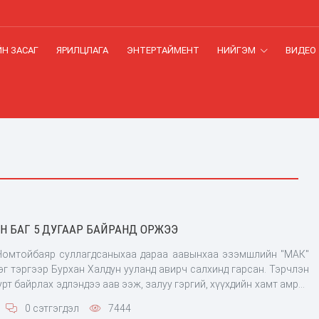
Н ЗАСАГ
ЯРИЛЦЛАГА
ЭНТЕРТАЙМЕНТ
НИЙГЭМ
ВИДЕО
 БАГ 5 ДУГААР БАЙРАНД ОРЖЭЭ
Номтойбаяр суллагдсаныхаа дараа аавынхаа эзэмшлийн "МАК"
эг тэргээр Бурхан Халдун ууланд авирч салхинд гарсан. Тэрчлэн
урт байрлах эдлэндээ аав ээж, залуу гэргий, хүүхдийн хамт амрах
хан Сэлэнгэ аймагт МАК барьж байгаа дунд сургуулиа эргэж,
0 сэтгэгдэл
7444
лсон бартаат замын ура