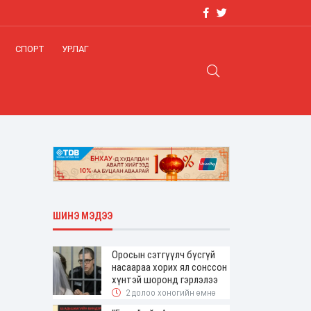
СПОРТ
УРЛАГ
ШИНЭ МЭДЭЭ
Оросын сэтгүүлч бүсгүй
насаараа хорих ял сонссон
хүнтэй шоронд гэрлэлээ
2 долоо хоногийн өмнө