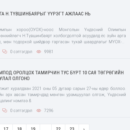
ГА Н.ТҮВШИНБАЯРЫГ ҮҮРЭГТ АЖЛААС НЬ
мпын хороо(ОУОХ)-ноос Монголын Үндэсний Олимпын
өнхийлөгч Н.Түвшинбаярт холбогдолтой асуудалд ёс зүйн арга
, мөн тодорхой шийдвэр гаргасан тухай шаардлагыг МҮОХ-нд
гдуулан МҮОХ-ны
0 сэтгэгдэл
9981
йн гиш
ПОД ОРОЛЦОХ ТАМИРЧИН ТУС БҮРТ 10 САЯ ТӨГРӨГИЙН
УЛАЛ ОЛГОНО
лжит хуралдаан 2021 оны 05 дугаар сарын 27-ны өдөр боллоо.
йн эрх авсан тамирчдад мөнгөн урамшуулал олгож, Үндэсний
шигшээ багийнхны цалинг нэмлээ &
0 сэтгэгдэл
7296
17
18
19
...
22
23
›