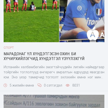
СПОРТ
МАРАДОНАГ ҮЛ ХҮНДЭТГЭСЭН ОХИН: БИ
ХҮЧИРХИЙЛЭГЧИД ХҮНДЭТГЭЛ ҮЗҮҮЛЭХГҮЙ
Испанийн хөлбөмбөгийн эмэгтэйчүүдийн лигийн наймдугаар
тойргийн тоглолтууд өнгөрөгч амралтын өдрүүдэд явагдсан
юм. Энэ үеэр тамирчид тоглолт эхлэхийн өмнө нэг минут
чимээгүй зогсч, саяхан таалал төгссөн хөлбөмбөгийн домогт
5 жилийн өмнө
0 сэтгэгдэл
8031
тамирчин Диего Марадонад хүндэтгэл үзүүлжээ. Гэвч
Депортиво Абанка багийн тоглогч Паула Дапена энэхүү
үйлдлийг эсэргүүцэж, буруу харж суусан аж. Учир нь тэрбээр
Марадонаг хүч