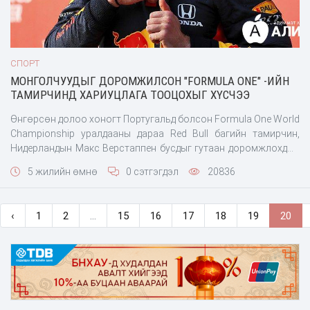
СПОРТ
МОНГОЛЧУУДЫГ ДОРОМЖИЛСОН "FORMULA ONE" -ИЙН
ТАМИРЧИНД ХАРИУЦЛАГА ТООЦОХЫГ ХҮСЧЭЭ
Өнгөрсөн долоо хоногт Португальд болсон Formula One World
Championship уралдааны дараа Red Bull багийн тамирчин,
Нидерландын Макс Верстаппен бусдыг гутаан доромжлохдоо
“Монгол” нэрийг ашигласан нь маргаан үүсгээд байгаа.
5 жилийн өмнө
0 сэтгэгдэл
20836
Тэрбээр Портимаогийн зам дээр бэлтгэл хийхдээ өрсөлдөгч
тамирчин Лэнс Строллтой мөргөлдсөн юм. Энэ ослын дараа
Верстаппен радиогоор өрсөлдөгч тамирчин руугаа дайрч
‹
1
2
...
15
16
17
18
19
20
давшлахдаа “What a retard. What a mongol” гэж харааж зүхсэн
байна. Дараа нь Верстаппен хэлсэн үгнийхээ төлөө харамсаж
байгаагаа илэрхийлсэн юм. Энэ явдлын дараа Монгол нэрний
талаар буруу ойлголтыг арилгах зорилготой Mongol Identity
байгууллагаас нээлттэй захидал илгээж, Нидерландын
тамирчн