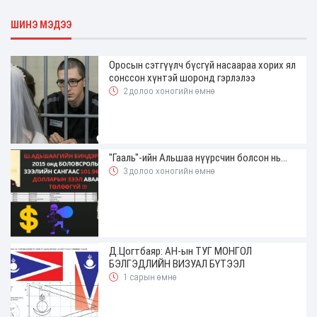
ШИНЭ МЭДЭЭ
Оросын сэтгүүлч бүсгүй насаараа хорих ял
сонссон хүнтэй шоронд гэрлэлээ
2 долоо хоногийн өмнө
"Гааль"-ийн Альшаа нүүрсчин болсон нь...
3 долоо хоногийн өмнө
Д.Цогтбаяр: АН-ын ТУГ МОНГОЛ
БЭЛГЭДЛИЙН ВИЗУАЛ БҮТЭЭЛ
1 сарын өмнө