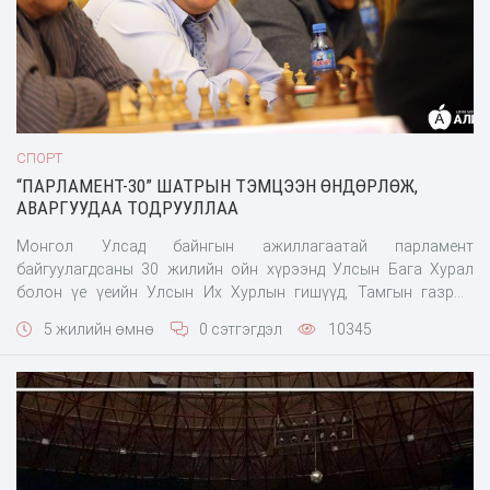
СПОРТ
“ПАРЛАМЕНТ-30” ШАТРЫН ТЭМЦЭЭН ӨНДӨРЛӨЖ,
АВАРГУУДАА ТОДРУУЛЛАА
Монгол Улсад байнгын ажиллагаатай парламент
байгуулагдсаны 30 жилийн ойн хүрээнд Улсын Бага Хурал
болон үе үеийн Улсын Их Хурлын гишүүд, Тамгын газрын
ажилтнуудын дунд зохиогдсон “Парламент-30” шатрын
5 жилийн өмнө
0 сэтгэгдэл
10345
тэмцээн /2020.11.07/ өндөрлөж, аваргуудаа тодрууллаа. УИХ-
ын эрэгтэй гишүүд: