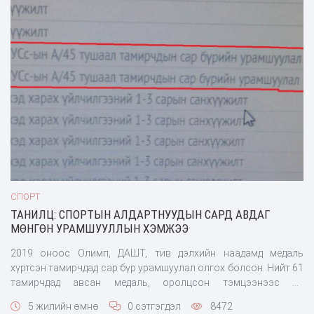
СПОРТ
ТАНИЛЦ: СПОРТЫН АЛДАРТНУУДЫН САРД АВДАГ
МӨНГӨН УРАМШУУЛЛЫН ХЭМЖЭЭ
2019 оноос Олимп, ДАШТ, тив дэлхийн наадамд медаль
хүртсэн тамирчдад сар бүр урамшуулал олгох болсон. Нийт 61
тамирчдад авсан медаль, оролцсон тэмцээнээс нь
шалтгаалан урамшуулал олгодог агаад үүнд сар бүр улсын
5 жилийн өмнө
0 сэтгэгдэл
8472
төсвөөс 129,5 сая төгрөг зарцуулагдддаг байна.