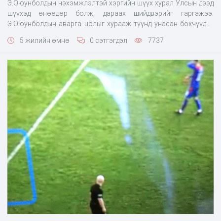
Э.Оюунболдын нэхэмжлэлтэй хэргийн шүүх хурал Улсын дээд
шүүхэд өнөөдөр болж, дараах шийдвэрийг гаргажээ.
Э.Оюунболдын аварга цолыг хурааж түүнд унасан бөхчүүдэд
Улсын цол чимэг олгохоор шүүхээс шийдвэрлэсэн байна.
5 жилийн өмнө
0 сэтгэгдэл
7737
Мөн Э.Оюунболдын барилдах эрхийг хоёр жилээс хасах
саналыг Улсын дээд шүүхээс хүчингүй болголоо. Эргэн
сануулахад, Захиргааны хэргийн давж заалдах шатны шүүхээс
Э.Оюунболдын барилдаж давсан даваа бүрийг хүчингүйд
тооцох, Э.Оюунболдод өвдөг шороодсон бөхчүүдийн давааг
ахиулж, цол, чимгийг олгуулах, Э.Оюунболдод олгосон
Монгол Улсын аварга цолыг хураах саналыг хэвээр үлдээж,
хоёр дахь заалт болох “түүний барилдах эрхийг 2 жилийн
хугацаагаар