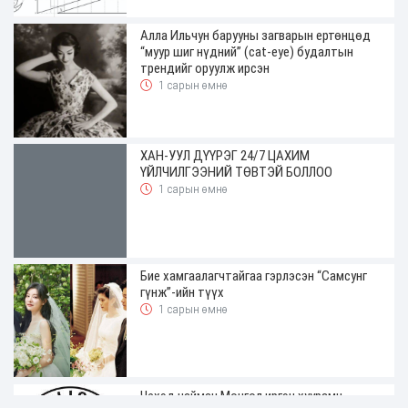
Алла Ильчун барууны загварын ертөнцөд
“муур шиг нүдний” (cat-eye) будалтын
трендийг оруулж ирсэн
1 сарын өмнө
ХАН-УУЛ ДҮҮРЭГ 24/7 ЦАХИМ
ҮЙЛЧИЛГЭЭНИЙ ТӨВТЭЙ БОЛЛОО
1 сарын өмнө
Бие хамгаалагчтайгаа гэрлэсэн “Самсунг
гүнж”-ийн түүх
1 сарын өмнө
Чехэд найман Монгол иргэн хуурамч