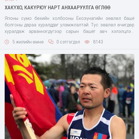
ХАКҮХО, КАКҮРЮҮ НАРТ АНХААРУУЛГА ӨГЛӨӨ
Японы сүмо бөхийн холбооны Ёкозүнагийн зөвлөл башё
болгоны дараа хуралддаг уламжлалтай. Тус зөвлөл өчигдөр
хуралдаж арваннэгдүгээр сарын башёг авч хэлэлцлээ.
Ёкозүнагийн зөвлөл хоёр башё дараалан зодоглоогүй Хакүхо,
5 жилийн өмнө
0 сэтгэгдэл
8143
Какүрюү нарт санал нэгтэй анхааруулга өгчээ. Зөвлөлөөс
аваргуудад энэ шийдвэрийг танилцуулахыг холбооны тэргүүн
Хаккакүд даалгалаа. Зө