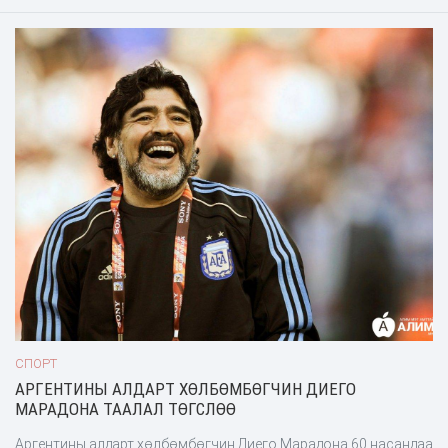
СПОРТ
АРГЕНТИНЫ АЛДАРТ ХӨЛБӨМБӨГЧИН ДИЕГО
МАРАДОНА ТААЛАЛ ТӨГСЛӨӨ
Аргентины алдарт хөлбөмбөгчин Диего Марадона 60 насандаа