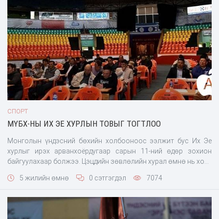
СПОРТ
МҮБХ-НЫ ИХ ЭЕ ХУРЛЫН ТОВЫГ ТОГТЛОО
Монголын үндэсний бөхийн холбооноос ээлжит бус Их Эе
хурлыг ирэх арванхоёрдугаар сарын 11-ний өдөр зохион
байгуулахаар болжээ. Цэцдийн зөвлөлийн хурал өмнө нь хоёр
удаагаа хуралдсан ч ирц хүрээгүй гэх шалтгаанаар Их Эе
5 жилийн өмнө
0 сэтгэгдэл
7074
хурлын товыг тогтож чадахгүй байсан юм. Энэ удаад Цэцдийн
зөвлөлийн хурлыг дахин товлох бус шууд Их Эе хурлын товыг
тогтоож, улс, аймаг, сумын цолтой бөхчүүд, бөхийн зүтгэлтэн,
судлаач, эрдэмтэд, спортын сэтгүүлч нар нээлттэй оролцох