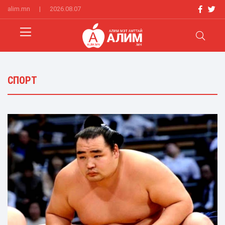
alim.mn
|
2026.08.07
СПОРТ