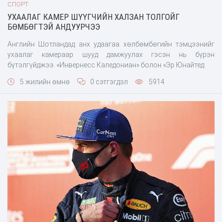
СПОРТ
УХААЛАГ КАМЕР ШҮҮГЧИЙН ХАЛЗАН ТОЛГОЙГ
БӨМБӨГТЭЙ АНДУУРЧЭЭ
Английн Шотландад анх удаагаа хөлбөмбөгийн тэмцээнийг
ухаалаг камераар шууд дамжуулах гэсэн нь бүрэн
бүтэлгүйджээ. «Инвернесс Каледониан» болон «Эр Юнайтед
5 жилийн өмнө
0 сэтгэгдэл
5914