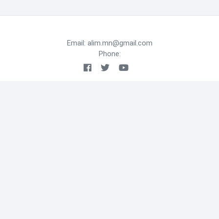
жолооны үнэмлэхтэй явж байгаад
баригджээ
1 сарын өмнө
Email: alim.mn@gmail.com
Phone:
ХАН-УУЛ ДҮҮРГИЙН ДЭРГЭДЭХ
БАЙГУУЛЛАГУУДЫН УДИРДАХ АЖИЛТНЫ
ШУУРХАЙ ЗӨВЛӨГӨӨН ЗОХИОН
БАЙГУУЛАГДЛАА
1 сарын өмнө
ДҮҮРГИЙН НИЙТИЙН ЭЗЭМШЛИЙН
ГУДАМЖ, ЗАМ ТАЛБАЙН ЗАСВАР,
ШИНЭЧЛЭЛТИЙН АЖИЛ ҮРГЭЛЖИЛЖ БАЙНА
1 сарын өмнө
Сүхбаатар аймгийн Дарьганга сумын угтах
үдэх хаалгыг мөргөсөн жолоочоос 150 сая
төгрөг нэхэмжилжээ
2 сарын өмнө