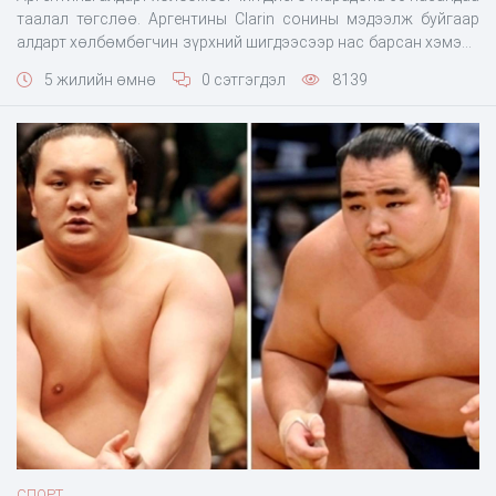
таалал төгслөө. Аргентины Clarin сонины мэдээлж буйгаар
алдарт хөлбөмбөгчин зүрхний шигдээсээр нас барсан хэмээн
мэдээллээ. Диего Марадона энэ сарын 2-нд Ла-Плат хотын
5 жилийн өмнө
0 сэтгэгдэл
8139
Ипенса эмнэлэгт хэвтсэн юм. Түүнд тархины цус хуралт гэсэн
онош тавьж хагалгаа хийжээ. Тэрбээр 11 дүгээр сарын 12-нд
эмнэлгээс гарч гэрийн асаргаанд байсан юм
СПОРТ