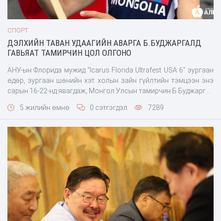
СПОРТ
ДЭЛХИЙН ТАВАН УДААГИЙН АВАРГА Б.БУДЖАРГАЛД
ГАВЬЯАТ ТАМИРЧИН ЦОЛ ОЛГОНО
АНУ-ын Флорида мужид “Icarus Florida Ultrafest USA 6” зургаан
өдөр, зургаан шөнийн хэт холын зайн гүйлтийн тэмцээн энэ
сарын 16-22-нд явагдаж, Монгол Улсын тамирчин Б.Буджаргал
түрүүллээ. Тэрбээр эхний өдрөөс эхлэн уралдааныг
5 жилийн өмнө
0 сэтгэгдэл
7289
тэргүүлсээр зургаан өдөр, зургаан шөнийн хугацаанд 787 км
зай туулсан байна. Түүнчлэн тэмцээний рекордыг 17 км-ээр
ахиулсан байна. Б.Буджаргал