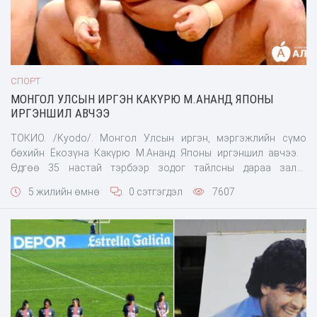
СПОРТ
МОНГОЛ УЛСЫН ИРГЭН КАКҮРЮ М.АНАНД ЯПОНЫ
ИРГЭНШИЛ АВЧЭЭ
ТОКИО. /Kyodo/. Монгол Улсын иргэн, мэргэжлийн сүмо
бөхийн Ёкозүна Какүрю М.Ананд Японы иргэншил авчээ.
Өдгөө 35 настай тэрбээр зодог тайлсны дараа залуу
бөхчүүдийг дасгалжуулахын тулд Сүмо бөхийн холбооны
5 жилийн өмнө
0 сэтгэгдэл
7607
дүрэм журмын дагуу Японы иргэншил авах шаардлагатай
байжээ. Түүнчлэн Японы иргэншил авснаар цаашид
мэргэжлийн сүмо бөхийн