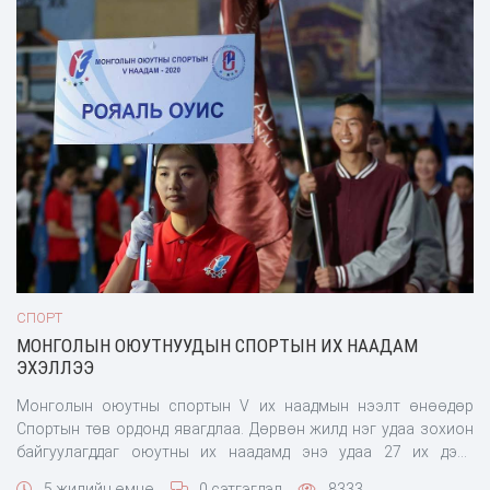
боломжтой аж.
СПОРТ
МОНГОЛЫН ОЮУТНУУДЫН СПОРТЫН ИХ НААДАМ
ЭХЭЛЛЭЭ
Монголын оюутны спортын V их наадмын нээлт өнөөдөр
Спортын төв ордонд явагдлаа. Дөрвөн жилд нэг удаа зохион
байгуулагддаг оюутны их наадамд энэ удаа 27 их дээд
сургуулиудын 1,500 гаруй оюутан тамирчид, багш,
5 жилийн өмнө
0 сэтгэгдэл
8333