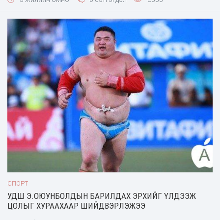
дасгалжуулагчид оролцох гэж байна. Наадмын нээлтийн арга
хэмжээнд МҮОХ-ны Ерөнхийлөгч, олимпийн аварга
Н.Түвшинбаяр, МҮОХ-ны тэргүүн дэд ерөнхийлөгч Б.Баттүшиг,
Монголын оюутны спортын холбооны ерөнхийлөгч
Д.Баясгалан, МҮОХ-ны дэд ерөнхийлөгч Ч.Наранбаатар,
Монголын оюутны спортын холбооны ерөнхий нарийн
бичгийн дарга Д.Жаргалсайхан тэргүүтэй албаны хүмүүс
оролцов. Мөн тэмцээний нээлтийн үеэр МУГТ
Д.Жаргалсайхан өөрийн зохиосон "ОЮУТНЫ СПОРТ-
УНИВЕРСИАД" хэмээх дуугаа дуулсан юм.
СПОРТ
УДШ Э.ОЮУНБОЛДЫН БАРИЛДАХ ЭРХИЙГ ҮЛДЭЭЖ
ЦОЛЫГ ХУРААХААР ШИЙДВЭРЛЭЖЭЭ