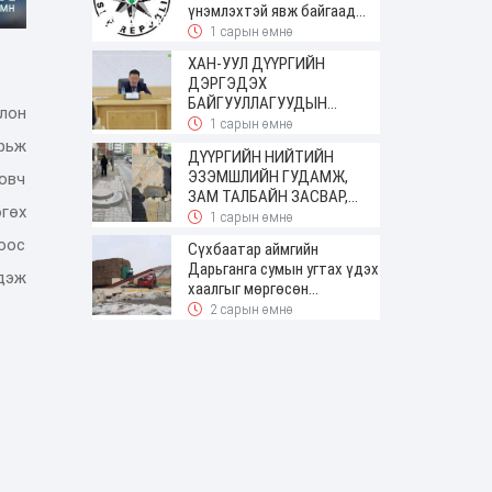
үнэмлэхтэй явж байгаад
баригджээ
1 сарын өмнө
ХАН-УУЛ ДҮҮРГИЙН
ДЭРГЭДЭХ
БАЙГУУЛЛАГУУДЫН
лон
УДИРДАХ АЖИЛТНЫ
1 сарын өмнө
ШУУРХАЙ ЗӨВЛӨГӨӨН
рьж
ДҮҮРГИЙН НИЙТИЙН
ЗОХИОН БАЙГУУЛАГДЛАА
ЭЗЭМШЛИЙН ГУДАМЖ,
овч
ЗАМ ТАЛБАЙН ЗАСВАР,
гөх
ШИНЭЧЛЭЛТИЙН АЖИЛ
1 сарын өмнө
ҮРГЭЛЖИЛЖ БАЙНА
оос
Сүхбаатар аймгийн
Дарьганга сумын угтах үдэх
дэж
хаалгыг мөргөсөн
жолоочоос 150 сая төгрөг
2 сарын өмнө
нэхэмжилжээ