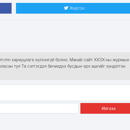
Жиргэх
alim.mn хариуцлага хүлээхгүй болно. Манай сайт ХХЗХ-ны журмын
арласан тул Та сэтгэгдэл бичихдээ бусдын эрх ашгийг хүндэтгэн