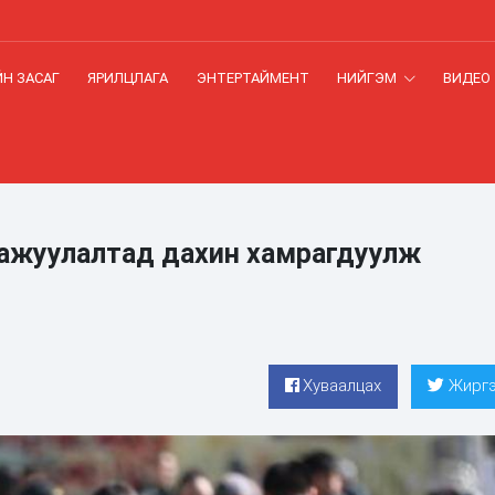
Н ЗАСАГ
ЯРИЛЦЛАГА
ЭНТЕРТАЙМЕНТ
НИЙГЭМ
ВИДЕО
ажуулалтад дахин хамрагдуулж
Хуваалцах
Жиргэ