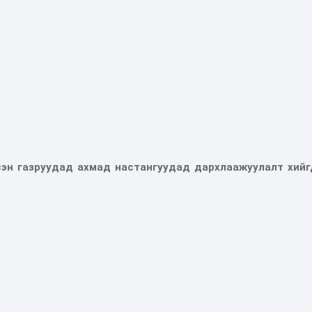
сэн газруудад ахмад настангуудад дархлаажуулалт хийг