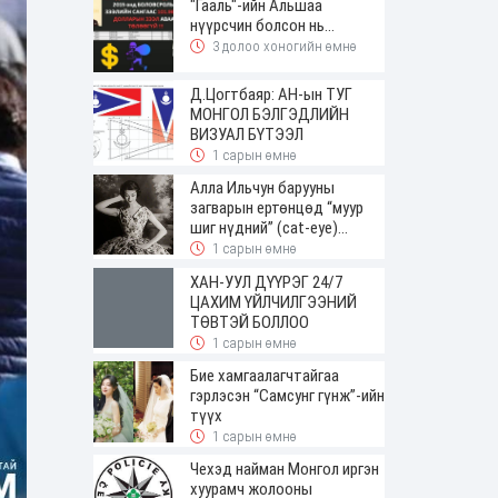
"Гааль"-ийн Альшаа
нүүрсчин болсон нь...
3 долоо хоногийн өмнө
Д.Цогтбаяр: АН-ын ТУГ
МОНГОЛ БЭЛГЭДЛИЙН
ВИЗУАЛ БҮТЭЭЛ
1 сарын өмнө
Алла Ильчун барууны
загварын ертөнцөд “муур
шиг нүдний” (cat-eye)
будалтын трендийг оруулж
1 сарын өмнө
ирсэн
ХАН-УУЛ ДҮҮРЭГ 24/7
ЦАХИМ ҮЙЛЧИЛГЭЭНИЙ
ТӨВТЭЙ БОЛЛОО
1 сарын өмнө
Бие хамгаалагчтайгаа
гэрлэсэн “Самсунг гүнж”-ийн
түүх
1 сарын өмнө
Чехэд найман Монгол иргэн
хуурамч жолооны