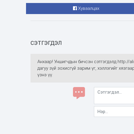
Хуваалцах
СЭТГЭГДЭЛ
Анхаар! Уншигчдын бичсэн сэтгэгдэлд http://
дагуу зүй зохисгүй зарим үг, хэллэгийг хязга
үзнэ үү.