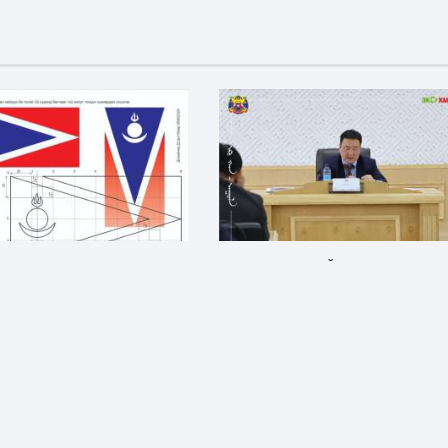
ЯР: АН-ЫН ТУГ МОНГОЛ
ХАН-УУЛ ДҮҮРГИЙН ДЭРГЭДЭХ
ИЙН ВИЗУАЛ БҮТЭЭЛ
БАЙГУУЛЛАГУУДЫН УДИРДАХ
АЖИЛТНЫ ШУУРХАЙ ЗӨВЛӨГӨӨН
ЗОХИОН БАЙГУУЛАГДЛАА
н өмнө
Нийгэм
1 сарын өмнө