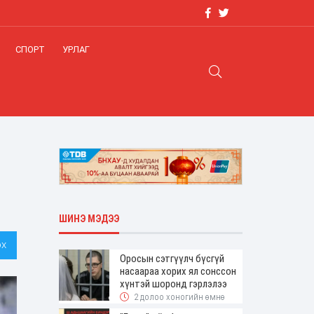
СПОРТ
УРЛАГ
ШИНЭ МЭДЭЭ
х
Оросын сэтгүүлч бүсгүй
насаараа хорих ял сонссон
хүнтэй шоронд гэрлэлээ
2 долоо хоногийн өмнө