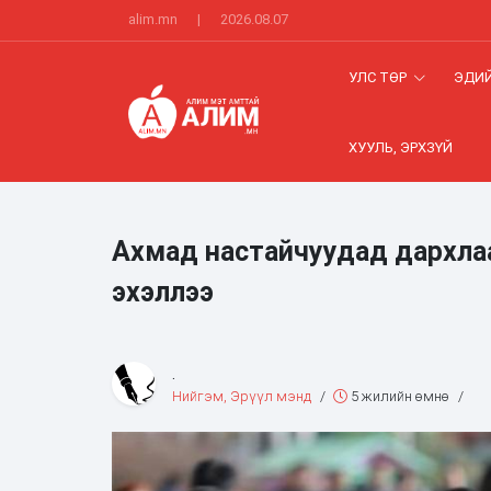
alim.mn
|
2026.08.07
УЛС ТӨР
ЭДИЙ
ХУУЛЬ, ЭРХЗҮЙ
Ахмад настайчуудад дархла
эхэллээ
.
Нийгэм, Эрүүл мэнд
/
5 жилийн өмнө
/