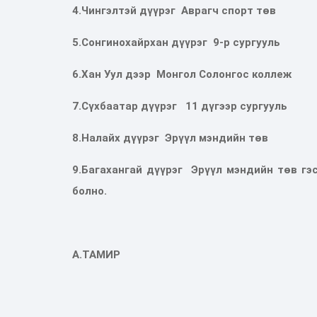
4.Чингэлтэй дүүрэг Аврагч спорт төв
5.Сонгинохайрхан дүүрэг 9-p сургууль
6.Хан Уул дээр Монгол Солонгос коллеж
7.Сүхбаатар дүүрэг 11 дүгээр сургууль
8.Налайх дүүрэг Эрүүл мэндийн төв
9.Багахангай дүүрэг Эрүүл мэндийн төв гэ
болно.
А.ТАМИР