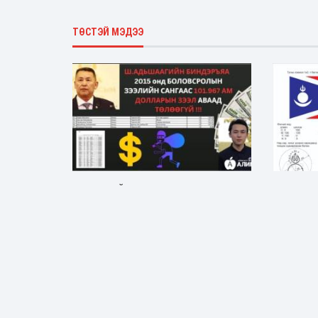
ТӨСТЭЙ МЭДЭЭ
"ГААЛЬ"-ИЙН АЛЬШАА НҮҮРСЧИН
Д.ЦОГТБА
БОЛСОН НЬ...
БЭЛГЭДЛ
Нийгэм
Нийгэм
3 долоо хоногийн өмнө
1 сары