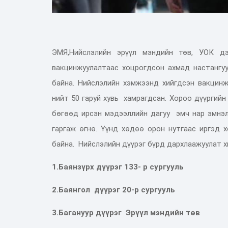
ЭМЯ,
Нийслэлийн эрүүл мэндийн төв,
УОК
дэ
вакцинжуулалтаас хоцрогдсон ахмад настангу
байна. Нийслэлийн хэмжээнд хийгдсэн вакцинж
нийт 50 гаруй хувь хамрагдсан. Хороо дүүргий
бөгөөд ирсэн мэдээллийн дагуу эмч нар эмнэл
гаргаж өгнө. Үүнд хөдөө орон нутгаас иргэд 
байна. Нийслэлийн дүүрэг бүрд дархлаажуулат хи
1.Баянзүрх дүүрэг 133- p сургууль
2.Баянгол дүүрэг 20-p сургууль
3.Багануур дүүрэг Эрүүл мэндийн төв