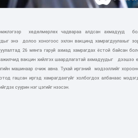
мжлэгээр хөдөлмөрлөх чадвараа алдсан ахмадууд бо
удыг энэ долоо хоногоос эхлэн вакцинд хамрагдуулахыг зо
уулалтад 26 мянга гаруй ахмад хамрагдах ёстой байсан бол
н ажилчид вакцин хийлгэх шаардлагатай ахмадуудыг дээшээ ө
гийн машинаар очиж авна. Тухай иргэний мэдээллийг хороон
хотод гацсан иргэд хамрагдахгүйг холбогдох албанаас мэдэг
йгдэх суурин нэг цэгийг нээсэн.