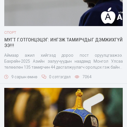
СПОРТ
МУГТ Г.ОТГОНЦЭЦЭГ: ИНГЭЖ ТАМИРЧДЫГ ДЭМЖИХГҮЙ
ЭЭ!!!
Аймаар ажил хийгээд дороо пост оруулцгаажээ.
Бахрейн-2025 Азийн залуучуудын наадамд Монгол Улсаа
төлөөлөн 135 тамирчин 44 дасгалжуулагч оролцох гэж байна.
Өнөөдөр тамирчдадаа баяр хүргэж амжилт хүсэхээр энэ
9 сарын өмнө
0 сэтгэгдэл
7064
удаагийн багийн ахлагч Тэргүүн шадар сайд Н.Учрал болон
ССАЖЗ-ийн сайд Ч.Ундрам нар төрийн ордон