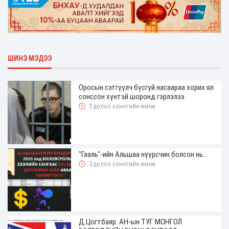
ШИНЭ МЭДЭЭ
Оросын сэтгүүлч бүсгүй насаараа хорих ял
сонссон хүнтэй шоронд гэрлэлээ
2 долоо хоногийн өмнө
"Гааль"-ийн Альшаа нүүрсчин болсон нь...
3 долоо хоногийн өмнө
Д.Цогтбаяр: АН-ын ТУГ МОНГОЛ