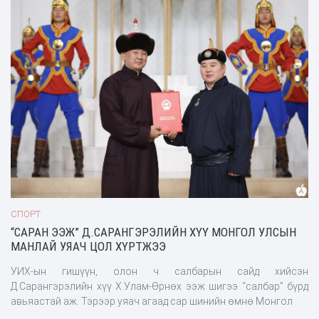
СПОРТ
“САРАН ЭЭЖ” Д.САРАНГЭРЭЛИЙН ХҮҮ МОНГОЛ УЛСЫН
МАНЛАЙ УЯАЧ ЦОЛ ХҮРТЖЭЭ
УИХ-ын гишүүн, олон ч салбарын сайд хийсэн
Д.Сарангэрэлийн хүү Х.Улам-Өрнөх ээж шигээ “салбар” бүрд
авьяастай аж. Тэрээр уяач агаад сар шинийн өмнө Монгол