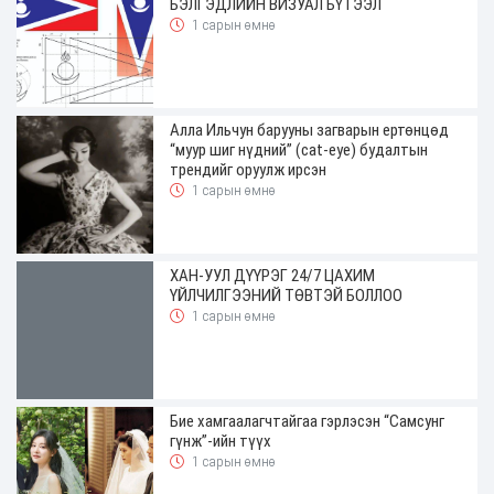
БЭЛГЭДЛИЙН ВИЗУАЛ БҮТЭЭЛ
1 сарын өмнө
Алла Ильчун барууны загварын ертөнцөд
“муур шиг нүдний” (cat-eye) будалтын
трендийг оруулж ирсэн
1 сарын өмнө
ХАН-УУЛ ДҮҮРЭГ 24/7 ЦАХИМ
ҮЙЛЧИЛГЭЭНИЙ ТӨВТЭЙ БОЛЛОО
1 сарын өмнө
Бие хамгаалагчтайгаа гэрлэсэн “Самсунг
гүнж”-ийн түүх
1 сарын өмнө