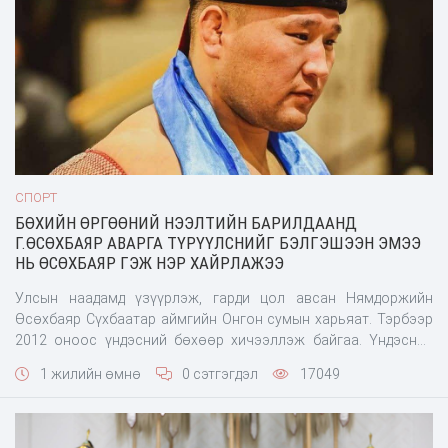
СПОРТ
БӨХИЙН ӨРГӨӨНИЙ НЭЭЛТИЙН БАРИЛДААНД
Г.ӨСӨХБАЯР АВАРГА ТҮРҮҮЛСНИЙГ БЭЛГЭШЭЭН ЭМЭЭ
НЬ ӨСӨХБАЯР ГЭЖ НЭР ХАЙРЛАЖЭЭ
Улсын наадамд үзүүрлэж, гарди цол авсан Нямдоржийн
Өсөхбаяр Сүхбаатар аймгийн Онгон сумын харьяат. Тэрбээр
2012 оноос үндэсний бөхөөр хичээллэж байгаа. Үндэсний
бөхийн өсвөрийн УАШТ-д 3 дараалж түрүүлсэн, залуучуудын
1 жилийн өмнө
0 сэтгэгдэл
17049
ангиллын УАШТ-д 1 түрүүлсэн амжилтт