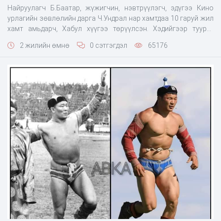
Найруулагч Б.Баатар, жүжигчин, нэвтрүүлэгч, эдүгээ Кино
урлагийн зөвлөлийн дарга Ч.Ундрал нар хамтдаа 10 гаруй жил
хамт амьдарч, Хабул хүүгээ төрүүлсэн. Хэдийгээр туурга
тусгаарлаж, тус тусдаа амьдрал зохиосон ч Баатар, Ундрал
2 жилийн өмнө
0 сэтгэгдэл
65176
хоёр дундаасаа төрсөн ганц хүү Хабулдаа амиа тавьж, хүсэл
сонирхлыг нь дэмждэг. Ямартаа л хөлбөмбөг сонирхдог
хүүдээ хөлбөмбөгийн дэлхийн ава