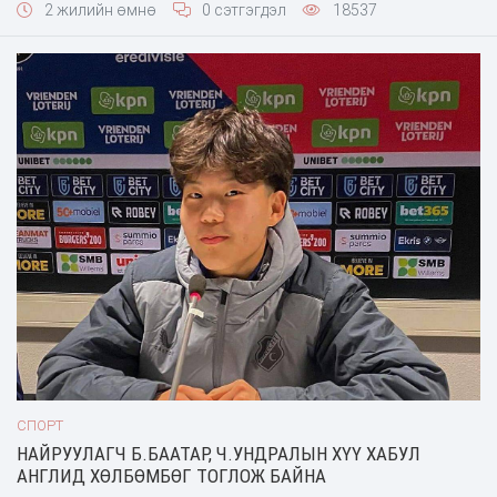
2 жилийн өмнө
0 сэтгэгдэл
18537
СПОРТ
НАЙРУУЛАГЧ Б.БААТАР, Ч.УНДРАЛЫН ХҮҮ ХАБУЛ
АНГЛИД ХӨЛБӨМБӨГ ТОГЛОЖ БАЙНА