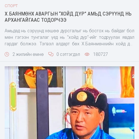
СПОРТ
Х.БАЯНМӨНХ АВАРГЫН “ХОЙД ДҮР” АМЬД СЭРҮҮНД НЬ
АРХАНГАЙГААС ТОДОРЧЭЭ
Амьдад нь сэрүүнд хөшөө дурсгалыг нь босгох нь байдаг бол
мөн гэгээн тунгалаг үед нь “хойд дүр”-ийг тодруулах явдал
гардаг болжээ. Тэгвэл алдарт бөх Х.Баянмөнхийн хойд дүр
Архангайгааас тодорчээ. Тус аймгийн Тариат сумын харьяат,
2 жилийн өмнө
0 сэтгэгдэл
180727
цэргийн заан Ө.Батсуурь нь их аваргатай царай зүс, бие
хаагаар усны дусал мэт адилхан нь бөхчүүд, бөх сонирхогчдыг
гайхуулж байна. Барилдааны өнгө