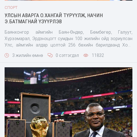
СПОРТ
УЛСЫН АВАРГА О.ХАНГАЙ ТҮРҮҮЛЖ, НАЧИН
Э.БАТМАГНАЙ ҮЗҮҮРЛЭВ
Баянхонгор аймгийн Баян-Өндөр, Бөмбөгөр, Галуут,
Хүрээмарал, Эрдэнэцогт сумдын 100 жилийн ойд зориулсан
Улс, аймгийн алдар цолтой 256 бөхийн барилдаанд Ховд
аймгийн Буянт сумын харьяат, Говь-Алтай аймгийн Жаргалан
3 жилийн өмнө
0 сэтгэгдэл
11832
сумын уугуул, “Аврагч” спорт хороо, “Од” групп, &ld