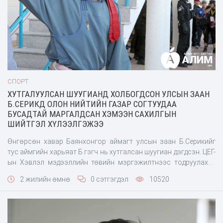
СПОРТ
ХУТГАЛУУЛСАН ШУУГИАНД ХОЛБОГДСОН УЛСЫН ЗААН
Б.СЕРИКД ОЛОН НИЙТИЙН ГАЗАР СОГТУУДАА
БУСАДТАЙ МАРГАЛДСАН ХЭМЭЭН САХИЛГЫН
ШИЙТГЭЛ ХҮЛЭЭЛГЭЖЭЭ
Өнгөрсөн хавар Баянхонгор аймагт улсын заан Б.Серикийг
тус аймгийн харьяат Б гэгч нь хутгалсан шуугиан дэгдсэн. ЦЕГ-
ын Хэвлэл мэдээллийн төвийн мэргэжилтнээс тодруулахад
“Ийм хэрэг гарсан нь үнэн. Баянхонгор аймгийн цагдаагийн
2 жилийн өмнө
0 сэтгэгдэл
10520
газарт эл хэргийг шалгаж байгаа. Бусдын эрүүл мэндэд
хохирол