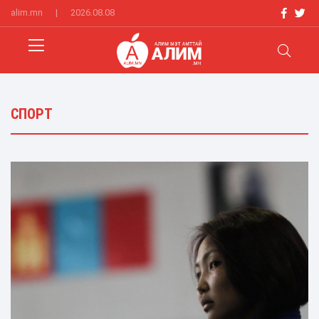
alim.mn
|
2026.08.08
СПОРТ