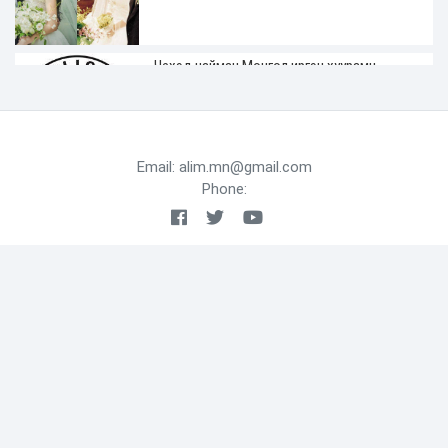
Чехэд найман Монгол иргэн хуурамч
жолооны үнэмлэхтэй явж байгаад
баригджээ
2 сарын өмнө
Email: alim.mn@gmail.com
Phone:
ХАН-УУЛ ДҮҮРГИЙН ДЭРГЭДЭХ
БАЙГУУЛЛАГУУДЫН УДИРДАХ АЖИЛТНЫ
ШУУРХАЙ ЗӨВЛӨГӨӨН ЗОХИОН
БАЙГУУЛАГДЛАА
2 сарын өмнө
ДҮҮРГИЙН НИЙТИЙН ЭЗЭМШЛИЙН
ГУДАМЖ, ЗАМ ТАЛБАЙН ЗАСВАР,
ШИНЭЧЛЭЛТИЙН АЖИЛ ҮРГЭЛЖИЛЖ БАЙНА
2 сарын өмнө