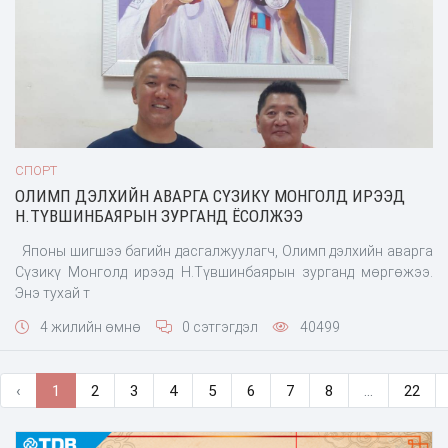
СПОРТ
ОЛИМП ДЭЛХИЙН АВАРГА СҮЗИКҮ МОНГОЛД ИРЭЭД
Н.ТҮВШИНБАЯРЫН ЗУРГАНД ЁСОЛЖЭЭ
Японы шигшээ багийн дасгалжуулагч, Олимп дэлхийн аварга
Сүзикү Монголд ирээд Н.Түвшинбаярын зурганд мөргөжээ.
Энэ тухай т
4 жилийн өмнө
0 сэтгэгдэл
40499
‹
1
2
3
4
5
6
7
8
...
22