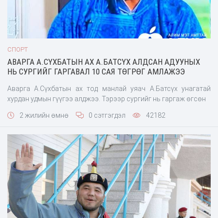
СПОРТ
АВАРГА А.СҮХБАТЫН АХ А.БАТСҮХ АЛДСАН АДУУНЫХ
НЬ СУРГИЙГ ГАРГАВАЛ 10 САЯ ТӨГРӨГ АМЛАЖЭЭ
Аварга А.Сүхбатын ах тод манлай уяач А.Батсүх унагатай
хурдан удмын гүүгээ алджээ. Тэрээр сургийг нь гаргаж өгсөн
2 жилийн өмнө
0 сэтгэгдэл
42182