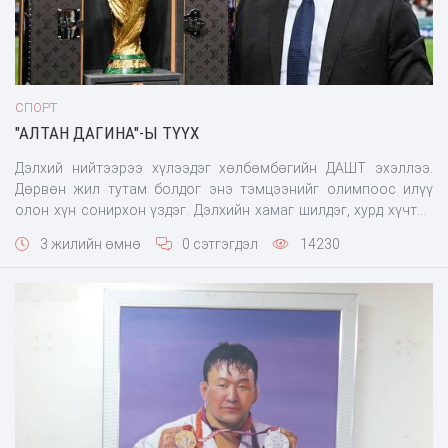
СПОРТ
"АЛТАН ДАГИНА"-Ы ТҮҮХ
Дэлхий нийтээрээ хүлээдэг хөлбөмбөгийн ДАШТ эхэллээ.
Дөрвөн жил тутам болдог энэ тэмцээнийг олимпоос илүү
олон хүн сонирхон үздэг. Дэлхийн хамаг шилдэг, хурд хүчтэй
эрчүүд ирж оролцдог энэ тэмцээний гол зорилго, ДАШТ-ий
3 жилийн өмнө
0 сэтгэгдэл
14230
Алтан цомыг авах…Дэлхий даяараа Алтан дагина хэмээн
энэхүү цомыг өргөмжлөн нэрлэдэг. Дэлхийн хамгийн спортын
хамгийн нөлөө бүхий баг, залуус