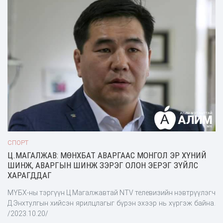
СПОРТ
Ц.МАГАЛЖАВ: МӨНХБАТ АВАРГААС МОНГОЛ ЭР ХҮНИЙ
ШИНЖ, АВАРГЫН ШИНЖ ЗЭРЭГ ОЛОН ЭЕРЭГ ЗҮЙЛС
ХАРАГДДАГ
МҮБХ-ны тэргүүн Ц.Магалжавтай NTV телевизийн нэвтрүүлэгч
Д.Энхтулгын хийсэн ярилцлагыг бүрэн эхээр нь хүргэж байна.
/2023.10.20/