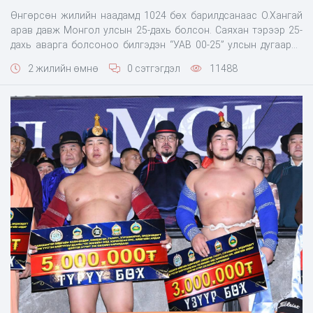
Өнгөрсөн жилийн наадамд 1024 бөх барилдсанаас О.Хангай
арав давж Монгол улсын 25-дахь болсон. Саяхан тэрээр 25-
дахь аварга болсоноо билгэдэн “УАВ 00-25” улсын дугаарыг
шинэхэн приусээр тулж авсан гэнэ.
2 жилийн өмнө
0 сэтгэгдэл
11488