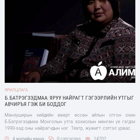
ЯРИЛЦЛАГА
Б.БАТРЭГЗЭДМАА: ЯРУУ НАЙРАГТ ГЭГЭЭРЛИЙН УТГЫГ
АВЧИРЪЯ ГЭЖ БИ БОДДОГ
Манзуширын хийдийн өвөрт өссөн айлын отгон охин
Б.Батрэгзэдмаа Монголын утга зохиолын мөнгөн үе гэгдэх
1990-ээд оны найрагчдын нэг. Театр, жүжигт сэтгэл урвасан
түүнийг одоо ч зураач болох багын адтай хүслэн хатгасаар
4 жилийн өмнө
0 сэтгэгдэл
14702