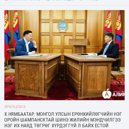
яваа. Түүний шүлгүүд яг л өөр шиг нь хээнцэрлэл,
чамирхалгүй үнэнийг урсгаж өгдөг. Сэтгэлгээний дотоод
сэрэл мэдрэмж, өндөр дээд язгуурыг түүний часхи
ЯРИЛЦЛАГА
Х.НЯМБААТАР: МОНГОЛ УЛСЫН ЕРӨНХИЙЛӨГЧИЙН НЭГ
ОРОЙН ШАМПАНСКТАЙ ШИНЭ ЖИЛИЙН МЭНДЧИЛГЭЭ
НЭГ ИХ НАЯД ТӨГРӨГ ХҮРДЭГГҮЙ Л БАЙХ ЁСТОЙ