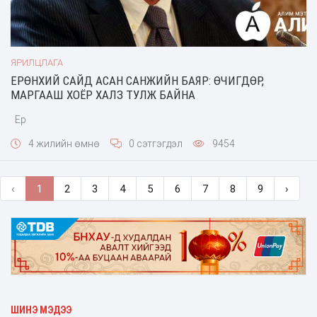
ЯРИЛЦЛАГА
ЕРӨНХИЙ САЙД АСАН САНЖИЙН БАЯР: ӨЧИГДӨР,
МАРГААШ ХОЁР ХАЛЗ ТУЛЖ БАЙНА
Ер
4 жилийн өмнө
0 сэтгэгдэл
9454
‹
1
2
3
4
5
6
7
8
9
›
ШИНЭ МЭДЭЭ