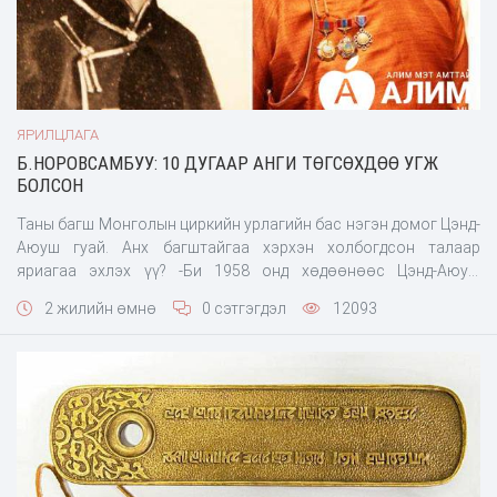
ЯРИЛЦЛАГА
Б.НОРОВСАМБУУ: 10 ДУГААР АНГИ ТӨГСӨХДӨӨ УГЖ
БОЛСОН
Таны багш Монголын циркийн урлагийн бас нэгэн домог Цэнд-
Аюуш гуай. Анх багштайгаа хэрхэн холбогдсон талаар
яриагаа эхлэх үү? -Би 1958 онд хөдөөнөөс Цэнд-Аюуш
багшийн гар дээр ирсэн. Гурван сарын туршилтын хугацаагаар
2 жилийн өмнө
0 сэтгэгдэл
12093
багш намайг аваад, тэр хоорондоо би гологдчихсон. Яагаад
гэвэл тохой