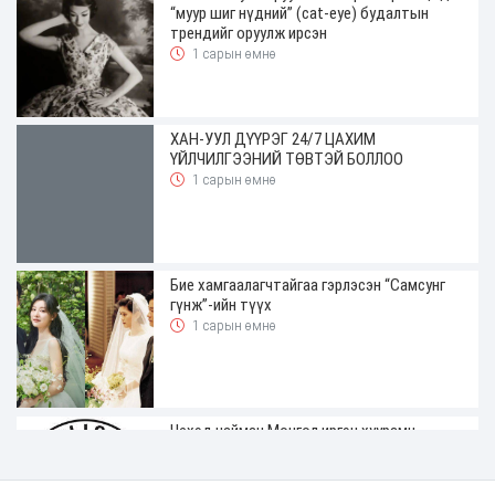
“муур шиг нүдний” (cat-eye) будалтын
трендийг оруулж ирсэн
1 сарын өмнө
ХАН-УУЛ ДҮҮРЭГ 24/7 ЦАХИМ
ҮЙЛЧИЛГЭЭНИЙ ТӨВТЭЙ БОЛЛОО
1 сарын өмнө
Бие хамгаалагчтайгаа гэрлэсэн “Самсунг
гүнж”-ийн түүх
1 сарын өмнө
Чехэд найман Монгол иргэн хуурамч
жолооны үнэмлэхтэй явж байгаад
баригджээ
1 сарын өмнө