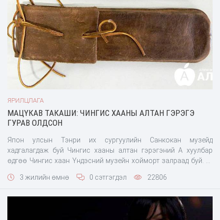
ЯРИЛЦЛАГА
МАЦҮКАВ ТАКАШИ: ЧИНГИС ХААНЫ АЛТАН ГЭРЭГЭ
ГУРАВ ОЛДСОН
Япон улсын Тэнри их сургуулийн Санкокан музейд
хадгалагдаж буй Чингис хааны алтан гэрэгэний А хуулбар
өдгөө Чингис хаан Үндэсний музейн хойморт залраад буй. Уг
алтан гэрэгэ яг Чингис хааны үед хэрэглэж байсан жинхэнэ
3 жилийн өмнө
0 сэтгэгдэл
22806
гэрэгэ мөн эсэх нь судлаачдын төдийгүй жирийн уншигчдын
сонирхлыг ихээхэ