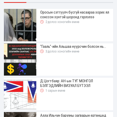
Оросын сэтгүүлч бүсгүй насаараа хорих ял
сонссон хүнтэй шоронд гэрлэлээ
2 долоо хоногийн өмнө
"Гааль"-ийн Альшаа нүүрсчин болсон нь...
3 долоо хоногийн өмнө
Д.Цогтбаяр: АН-ын ТУГ МОНГОЛ
БЭЛГЭДЛИЙН ВИЗУАЛ БҮТЭЭЛ
1 сарын өмнө
Алла Ильчун барууны загварын ертөнцөд