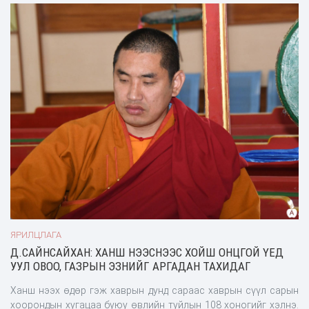
ЯРИЛЦЛАГА
Д.САЙНСАЙХАН: ХАНШ НЭЭСНЭЭС ХОЙШ ОНЦГОЙ ҮЕД
УУЛ ОВОО, ГАЗРЫН ЭЗНИЙГ АРГАДАН ТАХИДАГ
Ханш нээх өдөр гэж хаврын дунд сараас хаврын сүүл сарын
хоорондын хугацаа буюу өвлийн туйлын 108 хоногийг хэлнэ.