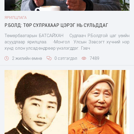
ЯРИЛЦЛАГА
Р.БОЛД: ТӨР СУЛРАХААР ЦЭРЭГ НЬ СУЛЬДДАГ
Төмөрбаатарын БАТСАЙХАН Судлаач Р.Болдтой цаг үеийн
асуудлаар ярилцлаа. -Монгол Улсын Зэвсэгт хүчний нэр
хүнд олон улсад өндрөөр үнэлэгддэг. Гэвч
2 жилийн өмнө
0 сэтгэгдэл
7489