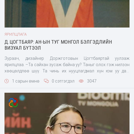
ЯРИЛЦЛАГА
Д.ЦОГТБАЯР: АН-ЫН ТУГ МОНГОЛ БЭЛГЭДЛИЙН
ВИЗУАЛ БҮТЭЭЛ
Зураач, дизайнер Доржготовын Цогтбаяртай уулзаж
ярилцлаа. –Та сайхан зусаж байна уу? Таныг олох гэж нилээн
хөөцөлдлөө шүү. Та чинь их нууцлагдмал хүн юм уу даа.
Тантай уулзах завшаан тохиосонд баярлалаа. Уран
1 сарын өмнө
0 сэтгэгдэл
3047
бүтээлийн арвин ургац хурааж байна уу?