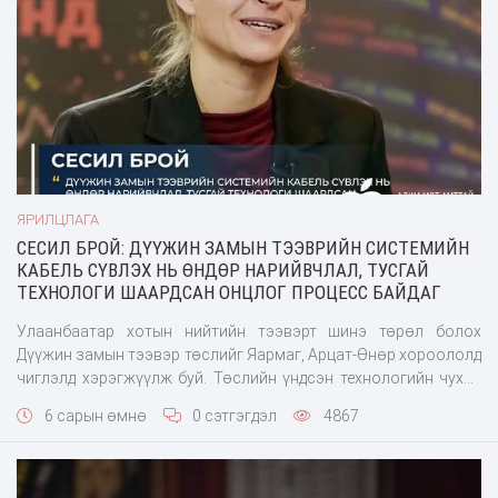
ЯРИЛЦЛАГА
СЕСИЛ БРОЙ: ДҮҮЖИН ЗАМЫН ТЭЭВРИЙН СИСТЕМИЙН
КАБЕЛЬ СҮВЛЭХ НЬ ӨНДӨР НАРИЙВЧЛАЛ, ТУСГАЙ
ТЕХНОЛОГИ ШААРДСАН ОНЦЛОГ ПРОЦЕСС БАЙДАГ
Улаанбаатар хотын нийтийн тээвэрт шинэ төрөл болох
Дүүжин замын тээвэр төслийг Яармаг, Арцат-Өнөр хороололд
чиглэлд хэрэгжүүлж буй. Төслийн үндсэн технологийн чухал
үе шат болох кабель сүвлэх буюу тросс татах ажил ирэх
6 сарын өмнө
0 сэтгэгдэл
4867
дөрөвдүгээр сараас эхлэх бөгөөд Пома группийн
Улаанбаатар дахь төслийн менежер Сесил Бройтой уулзаж
энэ талаар тодрууллаа.