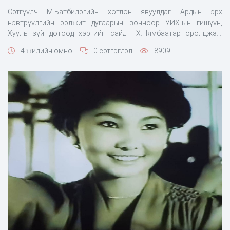
Сэтгүүлч М.Батбилэгийн хөтлөн явуулдаг Ардын эрх
нэвтрүүлгийн ээлжит дугаарын зочноор УИХ-ын гишүүн,
Хууль зүй дотоод хэргийн сайд Х.Нямбаатар оролцжээ.
Ярилцлагыг бүрэн эрхээр нь хүргэж байна. -Урилга хүлээж
4 жилийн өмнө
0 сэтгэгдэл
8909
авсанд