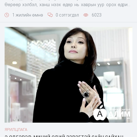
Өөрөөр хэлбэл, ханш нээх өдөр нь хаврын уур орох өдрийн
өмнөх арван таван хоногийг хэлдэг. Энэ жил 2025 оны
1 жилийн өмнө
0 сэтгэгдэл
6023
дөрөвдүгээр сарын 4 буюу билгийн тооллын модон могой
жилийн хаврын дунд шарагчин туулай сарын шинийн 6 өдөр
/20:54 цагт/ ханш
ЯРИЛЦЛАГА