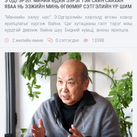
Э.ОДГЭРЭЛ: МИНИЙ ӨДИЙ ЗЭРЭГТЭЙ САЙН САЙХАН
ЯВАА НЬ ЭЭЖИЙН МИНЬ ӨГӨӨМӨР СЭТГЭЛИЙН ҮР ШИМ
“Мөнхийн залуу нас” Э.Одгэрэлийн хэвлэлд өгсөн ховор
ярилцлагыг хүргэж байна. -Цаг хугацааны галт тэрэг маш
хурдтай давхиж байна шүү. Бидний хувьд, анхны ярилцлага
маань хэвлэлд нийтлэгдсэнээс хойш найман жил өнгөрчээ.
2 жилийн өмнө
0 сэтгэгдэл
13398
Улирч одсон он жилүүдэд Одгэрэл гэдэг хувь хүний амьдрал,
үзэл бодолд ямар