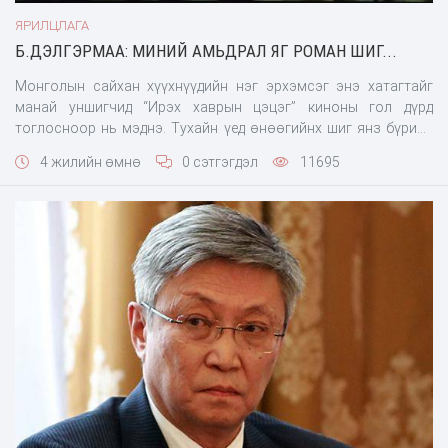
ЯРИЛЦЛАГА
Б.ДЭЛГЭРМАА: МИНИЙ АМЬДРАЛ ЯГ РОМАН ШИГ...
Монголын сайхан хүүхнүүдийн нэг эрхэмсэг энэ хатагтайг
манай уншигчид “Ирэх хаврын цэцэг” киноны гол дүрд
тоглосноор нь мэднэ. Тухайн үед өнөөгийнх шиг янз бүрийн
миссийн тэмцээн гэж байгаагүй ч, ард түмэн сайхан
4 жилийн өмнө
0 сэтгэгдэл
11695
бүсгүйчүүдээ хүндэтгэн биширч, тэднийг Монгол улсын нүүр
царай хэмээн бахаддаг байсан. Ийнхүү Дэлгэрмааг 80-аад оны
сайхан хү