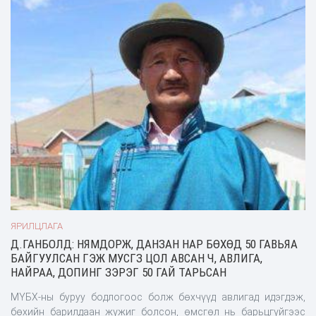
ЯРИЛЦЛАГА
Д.ГАНБОЛД: НЯМДОРЖ, ДАНЗАН НАР БӨХӨД 50 ГАВЬЯА
БАЙГУУЛСАН ГЭЖ МУСГЗ ЦОЛ АВСАН Ч, АВЛИГА,
НАЙРАА, ДОПИНГ ЗЭРЭГ 50 ГАЙ ТАРЬСАН
МҮБХ-ны буруу бодлогоос болж бөхчүүд авлигад идэгдэж,
бөхийн барилдаан жүжиг болсон, өмсгөл нь барьцгүйгээс