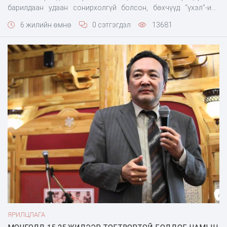
барилдаан удаан сонирхолгүй болсон, бөхчүүд “үхэл”-ийн
барьцнаас болж бүдүүрсээр эрүүл мэндээр хохирох болсон
6 жилийн өмнө
0 сэтгэгдэл
13681
талаар бөх судлаач, сумын заан Д.Ганболдтой ярьж байна.
Тэрээр бөхийг шударга сонирхолтой болгохын төлөө
тэмцсэнийхээ “хариуд”
ЯРИЛЦЛАГА