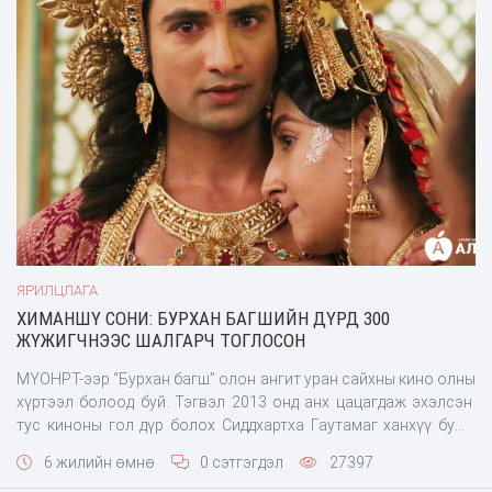
ЯРИЛЦЛАГА
ХИМАНШҮ СОНИ: БУРХАН БАГШИЙН ДҮРД 300
ЖҮЖИГЧНЭЭС ШАЛГАРЧ ТОГЛОСОН
МҮОНРТ-ээр “Бурхан багш” олон ангит уран сайхны кино олны
хүртээл болоод буй. Тэгвэл 2013 онд анх цацагдаж эхэлсэн
тус киноны гол дүр болох Сиддхартха Гаутамаг ханхүү буюу
Бурхан багшийн дүрийг бүтээсэн Энэтхэгийн жүжигчин
6 жилийн өмнө
0 сэтгэгдэл
27397
Химаншү Сонигийн өгсөн ярилцлагыг орчуулан хүргэж байна.