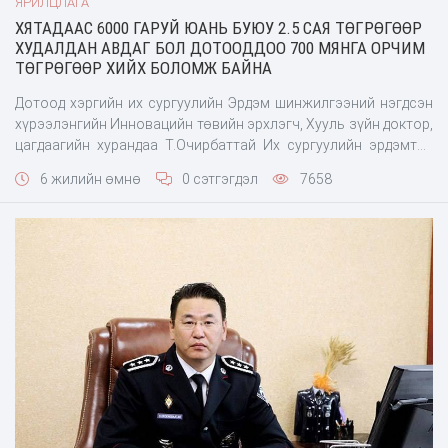
ЯРИЛЦЛАГА
ХЯТАДААС 6000 ГАРУЙ ЮАНЬ БУЮУ 2.5 САЯ ТӨГРӨГӨӨР
ХУДАЛДАН АВДАГ БОЛ ДОТООДДОО 700 МЯНГА ОРЧИМ
ТӨГРӨГӨӨР ХИЙХ БОЛОМЖ БАЙНА
Дотоод хэргийн их сургуулийн Эрдэм шинжилгээний нэгдсэн
хүрээлэнгийн Инновацийн төвийн эрхлэгч, Хууль зүйн доктор,
цагдаагийн хурандаа Т.Очирбаттай Их сургуулийн эрдэмтэн
судлаач, багш нар улс орны эдийн засгийг хэмнэсэн онцгой
6 жилийн өмнө
0 сэтгэгдэл
7658
ач холбогдол бүхий инновацийн бүтээл хийж туршиж байгаа
талаар ярилцлаа. -Дотоод хэргийн их сур