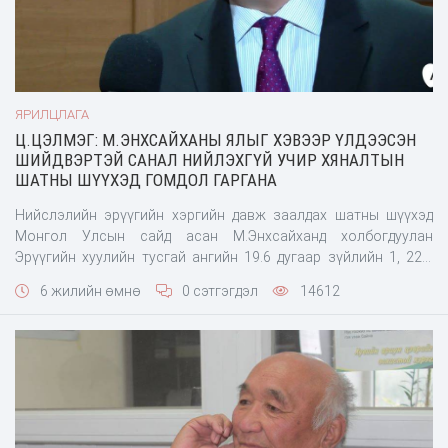
ЯРИЛЦЛАГА
Ц.ЦЭЛМЭГ: М.ЭНХСАЙХАНЫ ЯЛЫГ ХЭВЭЭР ҮЛДЭЭСЭН
ШИЙДВЭРТЭЙ САНАЛ НИЙЛЭХГҮЙ УЧИР ХЯНАЛТЫН
ШАТНЫ ШҮҮХЭД ГОМДОЛ ГАРГАНА
Нийслэлийн эрүүгийн хэргийн давж заалдах шатны шүүхэд
Монгол Улсын сайд асан М.Энхсайханд холбогдуулан
Эрүүгийн хуулийн тусгай ангийн 19.6 дугаар зүйлийн 1, 22.1
дүгээр зүйлийн 1, 2 дахь хэсэгт зааснаар яллах дүгнэлт
6 жилийн өмнө
0 сэтгэгдэл
14612
үйлдэж ирүүлсэн эрүүгийн хэргийг шүүгдэгчийн
өмгөөлөгчдийн гомдлоор хянан хэлэлцжээ. Давж заалдах
шатны шүүх Баянзүрх дүүргийн Эрүүгийн хэргийн анхан ш