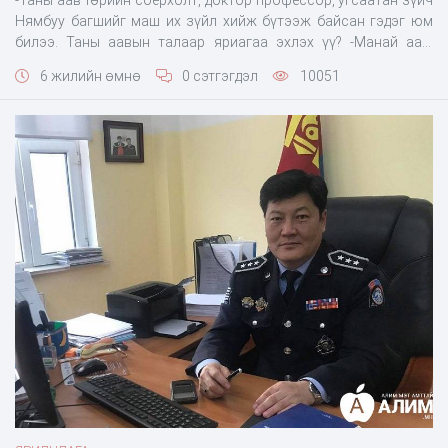
Нямбуу багшийг маш их зүйл хийж бүтээж байсан гэдэг юм
билээ. Таны аавын талаар яриагаа эхлэх үү? -Манай аав
Хандын Нямбуу гэж доктор профессор угсаатан зүйч хүн
6 жилийн өмнө
0 сэтгэгдэл
10051
байсан. Мөн ерөнхийлөгчийн зөвлөхөөр ажиллаж байсан л
даа. Төрийн ордонд байршуулсан ес