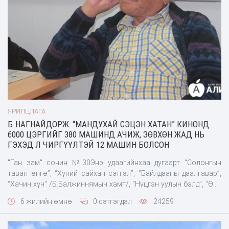
ЯРИЛЦЛАГА
Б.НАГНАЙДОРЖ: “МАНДУХАЙ СЭЦЭН ХАТАН” КИНОНД
6000 ЦЭРГИЙГ 380 МАШИНД АЧИЖ, ЗӨВХӨН ЖАД НЬ
ГЭХЭД Л ЧИРГҮҮЛТЭЙ 12 МАШИН БОЛСОН
"Ган зам" сонин №30Энэ удаагийнхаа дугаарт “Солонгын
таван өнгө”, “Хүний сайхан сэтгэл”, ”Байлдааны даалгавар”,
“Хачин хүн” /Б.Балжиннямын хамт/, “Нүцгэн уулын бэлд”, “Өв”,
“Шувуухай” зэрэг киног бие даан найруулж, “Мандухай сэцэн
6 жилийн өмнө
0 сэтгэгдэл
24259
хатан”, &ldq