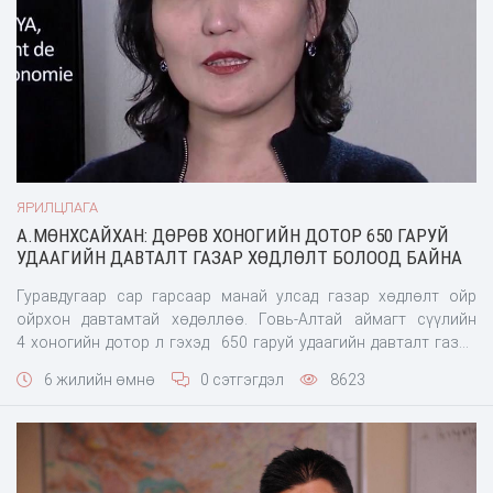
ЯРИЛЦЛАГА
А.МӨНХСАЙХАН: ДӨРӨВ ХОНОГИЙН ДОТОР 650 ГАРУЙ
УДААГИЙН ДАВТАЛТ ГАЗАР ХӨДЛӨЛТ БОЛООД БАЙНА
Гуравдугаар сар гарсаар манай улсад газар хөдлөлт ойр
ойрхон давтамтай хөдөллөө. Говь-Алтай аймагт сүүлийн
4 хоногийн дотор л гэхэд 650 гаруй удаагийн давталт газар
хөдлөлт болоод болжээ. Энэ тухай ШУА- ийн Одон орон,
6 жилийн өмнө
0 сэтгэгдэл
8623
геофизикийн хүрээлэнгийн Газар хөдлөл судлалын салбарын
судлаач, доктор А.Мөнхсайхантай ярилцлаа. &nb