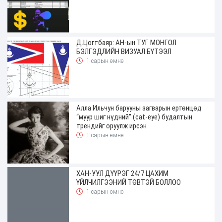
Д.Цогтбаяр: АН-ын ТУГ МОНГОЛ
БЭЛГЭДЛИЙН ВИЗУАЛ БҮТЭЭЛ
1 сарын өмнө
Алла Ильчун барууны загварын ертөнцөд
“муур шиг нүдний” (cat-eye) будалтын
трендийг оруулж ирсэн
1 сарын өмнө
ХАН-УУЛ ДҮҮРЭГ 24/7 ЦАХИМ
ҮЙЛЧИЛГЭЭНИЙ ТӨВТЭЙ БОЛЛОО
1 сарын өмнө