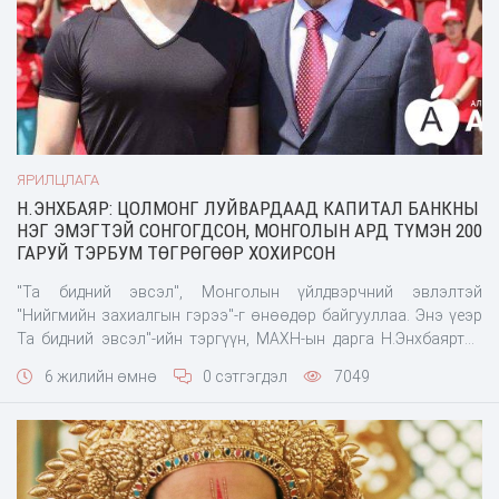
ЯРИЛЦЛАГА
Н.ЭНХБАЯР: ЦОЛМОНГ ЛУЙВАРДААД КАПИТАЛ БАНКНЫ
НЭГ ЭМЭГТЭЙ СОНГОГДСОН, МОНГОЛЫН АРД ТҮМЭН 200
ГАРУЙ ТЭРБУМ ТӨГРӨГӨӨР ХОХИРСОН
"Та бидний эвсэл", Монголын үйлдвэрчний эвлэлтэй
"Нийгмийн захиалгын гэрээ"-г өнөөдөр байгууллаа. Энэ үеэр
Та бидний эвсэл"-ийн тэргүүн, МАХН-ын дарга Н.Энхбаяртай
цөөн хором ярилцлаа. - 2020 оны УИХ-ын сонгуулийн нэр
6 жилийн өмнө
0 сэтгэгдэл
7049
дэвшигчдийн нэрс тодорлоо. Таны хувьд Баянгол дүүрэгт
өрсөлдөхөө мэдэгдээд байгаа. Сонгуул