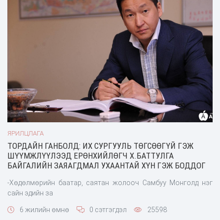
ЯРИЛЦЛАГА
ТОРДАЙН ГАНБОЛД: ИХ СУРГУУЛЬ ТӨГСӨӨГҮЙ ГЭЖ
ШҮҮМЖЛҮҮЛЭЭД ЕРӨНХИЙЛӨГЧ Х.БАТТУЛГА
БАЙГАЛИЙН ЗАЯАГДМАЛ УХААНТАЙ ХҮН ГЭЖ БОДДОГ
-Хөдөлмөрийн баатар, саятан жолооч Самбуу Монголд нэг
сайн эдийн за
6 жилийн өмнө
0 сэтгэгдэл
25598