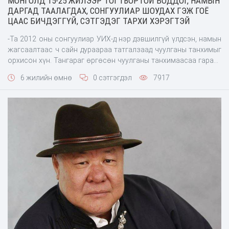
МОНГОЛД 15-25 ЖИЛЭЭР ТОГТВОРТОЙ БОДДОГ, НАМЫН
ДАРГАД ТААЛАГДАХ, СОНГУУЛИАР ШОУДАХ ГЭЖ ГОЁ
ЦААС БИЧДЭГГҮЙ, СЭТГЭДЭГ ТАРХИ ХЭРЭГТЭЙ
-Та 2012 оны сонгуулиар УИХ-д нэр дэвшилгүй үлдсэн, намын
жагсаалтаас ч сайн дураараа татгалзаад чуулганы танхимыг
орхисон хүн. Тангараг өргөсөн чуулганы танхимаасаа гараад
жил гаруй боллоо. Юу хийж явна? -Улс төрөөс өөр ажил хийж
6 жилийн өмнө
0 сэтгэгдэл
7917
явна. Улс төрд зургаан жил явлаа. 2008 оны сонгуулиас
жилийн өмнө би намын гишүүн