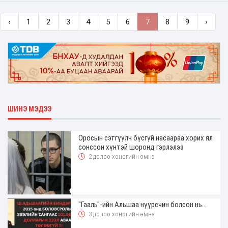
‹
1
2
3
4
5
6
7
8
9
›
ШИНЭ МЭДЭЭ
Оросын сэтгүүлч бүсгүй насаараа хорих ял
сонссон хүнтэй шоронд гэрлэлээ
2 долоо хоногийн өмнө
"Гааль"-ийн Альшаа нүүрсчин болсон нь...
3 долоо хоногийн өмнө