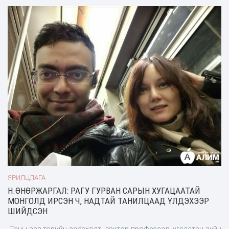
-Бурхан багшийн дүрийг бү
ЯРИЛЦЛАГА
Н.ӨНӨРЖАРГАЛ: РАГУ ГУРВАН САРЫН ХУГАЦААТАЙ
МОНГОЛД ИРСЭН Ч, НАДТАЙ ТАНИЛЦААД ҮЛДЭХЭЭР
ШИЙДСЭН
-Таны аав төрийн соёрхолт, доктор профессор, угсаатан зүйч