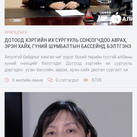
ЯРИЛЦЛАГА
ДОТООД ХЭРГИЙН ИХ СУРГУУЛЬ СОНСОГЧДОО АВРАХ,
ЭРЭН ХАЙХ, ГҮНИЙ ШУМБАЛТЫН БАССЕЙНД БЭЛТГЭНЭ
Аюулгүй байдлыг хангах чиг үүрэг бүхий төрийн тусгай албаны
хүний нөөцийг бэлтгэдэг Дотоод хэргийн их сургууль
дэргэдээ усан бассейн, аврах, эрэн хайх дасгал сургалт хийх
гүний шумбалтын бассейн барьж, удахгүй ашиглалтад ороход
6 жилийн өмнө
0 сэтгэгдэл
8708
бэлэн болжээ. Энэ талаар тус сургуулийн Сургалт эрхэлсэн
дэд бөгөөд Сургалтын бодлого, төлөвлөлтийн газрын дар