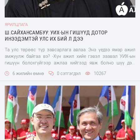
ЯРИЛЦЛАГА
Ш.САЙХАНСАМБУУ: УИХ-ЫН ГИШҮҮД ДОТОР
ИНЭЭДЭМТЭЙ УЛС ИХ БИЙ Л ДЭЭ
Та улс төрөөс түр завсарлага авлаа. Энэ үедээ ямар ажил
амжуулж байгаа вэ? -Хүн ажил хийе гэвэл заавал УИХ-ын
гишүүн болохгүйгээр ажлаа хийгээд явж болно шүү дээ.
Миний хувьд энэ жил тийшээ ороогүй нь ч болсон байна лээ.
6 жилийн өмнө
0 сэтгэгдэл
10267
Хувийнхаа бизнесийг хийгээд явсан нь дээр. 1996-2000 онд АН
төр барьж байсан. Тэр үед би биз