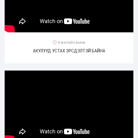
4 жилийн өмнө
АКУЛУУД УСТАХ ЭРСДЭЛТЭЙ БАЙНА