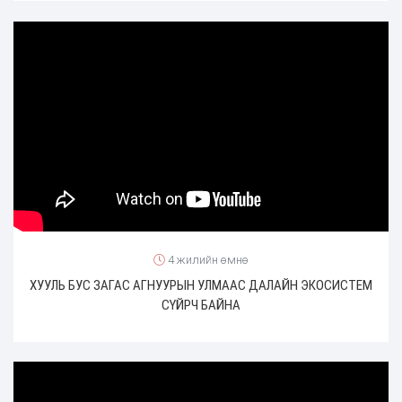
4 жилийн өмнө
ХУУЛЬ БУС ЗАГАС АГНУУРЫН УЛМААС ДАЛАЙН ЭКОСИСТЕМ
СҮЙРЧ БАЙНА