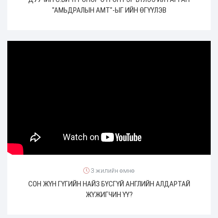
"АМЬДРАЛЫН АМТ"-ЫГ ИЙН ӨГҮҮЛЭВ
3 жилийн өмнө
СОН ЖҮН ГҮГИЙН НАЙЗ БҮСГҮЙ АНГЛИЙН АЛДАРТАЙ
ЖҮЖИГЧИН ҮҮ?