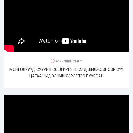
4 жилийн өмнө
МОНГОЛЧУУД СУУРИН СОЁЛ ИРГЭНШИЛД ШИЛЖСЭНЭЭР СҮҮ,
ЦАГААН ИДЭЭНИЙ ХЭРЭГЛЭЭ БУУРСАН