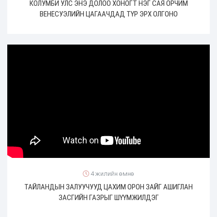
КОЛУМБИ УЛС ЭНЭ ДОЛОО ХОНОГТ НЭГ САЯ ОРЧИМ
ВЕНЕСУЭЛИЙН ЦАГААЧДАД ТҮР ЭРХ ОЛГОНО
4 жилийн өмнө
ТАЙЛАНДЫН ЗАЛУУЧУУД ЦАХИМ ОРОН ЗАЙГ АШИГЛАН
ЗАСГИЙН ГАЗРЫГ ШҮҮМЖИЛДЭГ