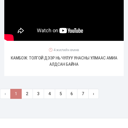
4 жилийн өмнө
КАМБОЖ: ТОЛГОЙ ДЭЭР НЬ ЧУЛУУ УНАСНЫ УЛМААС АМИА
АЛДСАН БАЙНА
‹
1
2
3
4
5
6
7
›