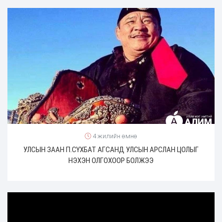
4 жилийн өмнө
УЛСЫН ЗААН П.СҮХБАТ АГСАНД УЛСЫН АРСЛАН ЦОЛЫГ
НЭХЭН ОЛГОХООР БОЛЖЭЭ