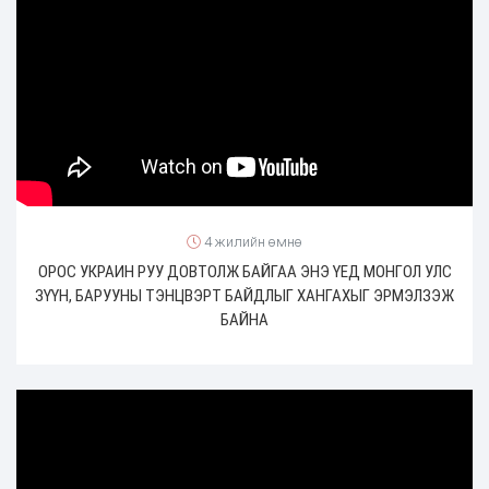
4 жилийн өмнө
ОРОС УКРАИН РУУ ДОВТОЛЖ БАЙГАА ЭНЭ ҮЕД МОНГОЛ УЛС
ЗҮҮН, БАРУУНЫ ТЭНЦВЭРТ БАЙДЛЫГ ХАНГАХЫГ ЭРМЭЛЗЭЖ
БАЙНА