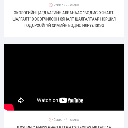
2 жилийн өмнө
ЭКОЛОГИЙН ЦАГДААГИЙН АЛБАНААС "БОДИС-ХЯНАЛТ-
ШАЛГАЛТ" ХЭСЭГЧИЛСЭН ХЯНАЛТ ШАЛГАЛТААР НЭРШИЛ
ТОДОРХОЙГҮЙ ХИМИЙН БОДИС ИЛРҮҮЛЖЭЭ
2 жилийн өмнө
ДУУЧИН С.БИЧҮҮ ӨНӨР ӨТГӨН ГЭР БҮЛЭЭ ИЛ ГАРГАН