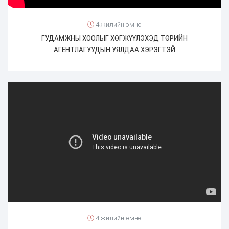
4 жилийн өмнө
ГУДАМЖНЫ ХООЛЫГ ХӨГЖҮҮЛЭХЭД ТӨРИЙН
АГЕНТЛАГУУДЫН УЯЛДАА ХЭРЭГТЭЙ
4 жилийн өмнө