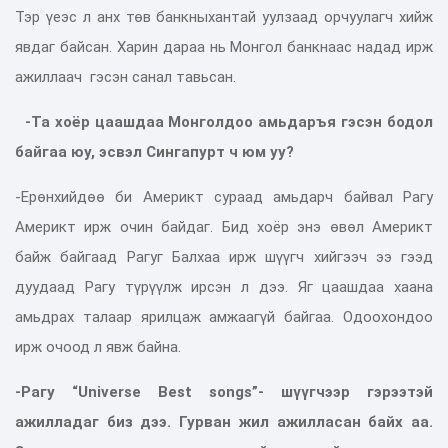
Тэр үеэс л анх төв банкныхантай уулзаад орчуулагч хийж
явдаг байсан. Харин дараа нь Монгол банкнаас надад ирж
ажиллаач гэсэн санал тавьсан.
-Та хоёр цаашдаа Монголдоо амьдаръя гэсэн бодол
байгаа юу, эсвэл Сингапурт ч юм уу?
-Ерөнхийдөө би Америкт сураад амьдарч байвал Рагу
Америкт ирж очин байдаг. Бид хоёр энэ өвөл Америкт
байж байгаад Рагуг Балхаа ирж шүүгч хийгээч ээ гээд
дуудаад Рагу түрүүлж ирсэн л дээ. Яг цаашдаа хаана
амьдрах талаар ярилцаж амжаагүй байгаа. Одоохондоо
ирж очоод л явж байна.
-Рагу “Universe Best songs”- шүүгчээр гэрээтэй
ажилладаг биз дээ. Гурван жил ажилласан байх аа.