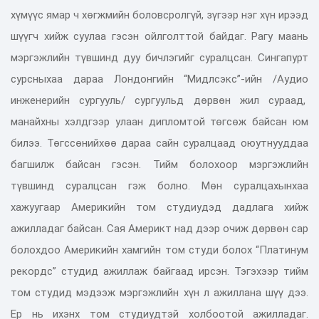
хүмүүс ямар ч хөгжмийн боловсролгүй, зүгээр нэг хүн ирээд
шүүгч хийж суулаа гэсэн ойлголттой байдаг. Рагу маань
мэргэжлийн түвшинд дуу бичлэгийг суралцсан. Сингапурт
сурсныхаа дараа Лондонгийн “Мидлсэкс”-ийн /Аудио
инженерийн сургууль/ сургуульд дөрвөн жил сураад,
манайхны хэлдгээр улаан дипломтой төгсөж байсан юм
билээ. Төгссөнийхөө дараа сайн суралцаад оюутнууддаа
багшилж байсан гэсэн. Тийм болохоор мэргэжлийн
түвшинд суралцсан гэж болно. Мөн суралцахынхаа
хажуугаар Америкийн том студиудэд дадлага хийж
ажилладаг байсан. Сая Америкт над дээр очиж дөрвөн сар
болохдоо Америкийн хамгийн том студи болох “Платинум
рекордс” студид ажиллаж байгаад ирсэн. Тэгэхээр тийм
том студид мэдээж мэргэжлийн хүн л ажиллана шүү дээ.
Ер нь ихэнх том студиудтэй холбоотой ажилладаг.