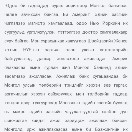
-Одоо би гадаадад сурах зорилгоор Монгол банкнаас
чөлөө авчихсан байгаа. Би Америкт Эдийн засгийн
чиглэлээр магистр хамгаалаад, одоо Нью Йоркийн их
сургуульд үргэлжлүүлэн, тэтгэлгээр доктор хамгаалахаар
сурч байгаа. Мөн сурахынхаа хажуугаар Швейцарийн Женев
хотын НҮБ-ын харъяа олон улсын хөдөлмөрийн
байгууллагад давхар зөвлөхөөр ажилладаг. Америк
явахаасаа өмнө гурван жил Монгол банкинд эдийн
засагчаар ажилласан. Ажиллаж байх хугацаандаа би
Монгол улсын төлбөрийн тэнцлийг хэрхэн зөв гаргах,
аргачиллыг хэрхэн сайжруулах, мөн төлбөрийн гадаад
тэнцэл дээр тулгуурлаад Монголын эдийн засгийг бүхэлд
нь макро эдийн засгийн үзүүлэлтүүдтэй холбон дүн
шинжилгээ хийдэг ажил хариуцаж ажиллаж байсан.
Монголд ирж ажиллахаасаа өмнө би Бээжингийн их