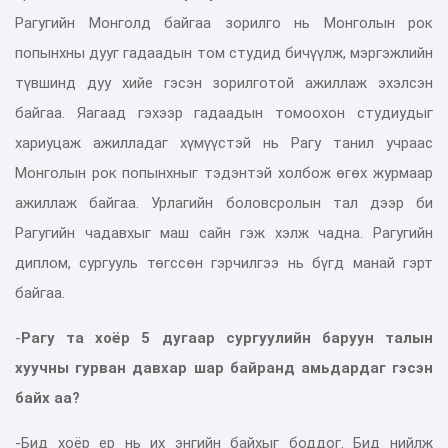
Рагугийн Монголд байгаа зорилго нь Монголын рок
попынхны дууг гадаадын том студид бичүүлж, мэргэжлийн
түвшинд дуу хийе гэсэн зорилготой ажиллаж эхэлсэн
байгаа. Яагаад гэхээр гадаадын томоохон студиудыг
хариуцаж ажилладаг хүмүүстэй нь Рагу танил учраас
Монголын рок попынхныг тэдэнтэй холбож өгөх журмаар
ажиллаж байгаа. Урлагийн боловсролын тал дээр би
Рагугийн чадавхыг маш сайн гэж хэлж чадна. Рагугийн
диплом, сургууль төгссөн гэрчилгээ нь бүгд манай гэрт
байгаа.
-
Рагу та хоёр 5 дугаар
сургуулийн баруун талын
хуучны гурван давхар шар байранд амьдардаг гэсэн
байх аа?
-Бид хоёр ер нь их энгийн байхыг боддог. Бид нийлж