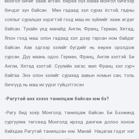
монгол бичиг зааж өгсөн. Өөрөө бүх юмаа монгол бичгээр
бичдэг хүн байсан. Мөн гадаад хэл сурах ёстой, гадны
соёлыг суралцах хэрэгтэй гээд маш их зүйлийг зааж өгдөг
байсан. Тухайн үед манайд Англи, Франц, Герман, Хятад,
Япон гээд маш олон гадаад хэл дээр гарсан ном байдаг
байсан. Аав эдгээр хэлийг бүгдийг нь өөрөө оролдож
сурсан. Дүү маань одоо Герман, Франц, Англи хэлтэй. Би
Англи, Хятад хэлтэй. Сүүлийн хагас жил Франц хэл сурч
байгаа. Энэ олон хэлийг сурахад аавын номын сан, толь
бичгүүд нь маш их үүрэг гүйцэтгэсэн.
-Рагутай анх хэзээ танилцаж байсан юм бэ?
-Рагу бид хоёр Монголд танилцаж байсан. Би Бээжинд
сургуулиа төгсөөд Монголд ирээд дөнгөж долоо хонож
байхдаа Рагутай танилцсан юм. Манай Нацагаа гэдэг нэг