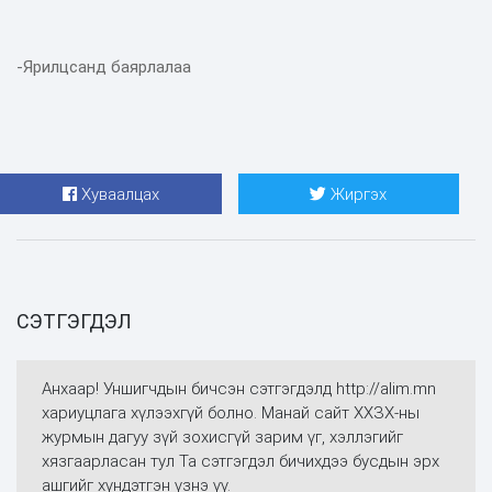
-Ярилцсанд баярлалаа
Хуваалцах
Жиргэх
СЭТГЭГДЭЛ
Анхаар! Уншигчдын бичсэн сэтгэгдэлд http://alim.mn
хариуцлага хүлээхгүй болно. Манай сайт ХХЗХ-ны
журмын дагуу зүй зохисгүй зарим үг, хэллэгийг
хязгаарласан тул Та сэтгэгдэл бичихдээ бусдын эрх
ашгийг хүндэтгэн үзнэ үү.