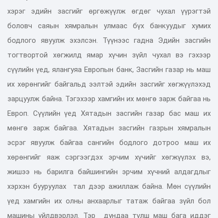
хэрэг эдийн засгийг өргөжүүлж өгдөг чухал үүрэгтэй
боловч саяын хямралын улмаас бүх банкуудыг хумих
бодлого явуулж эхэлсэн. Түүнээс гадна Эдийн засгийн
тогтвортой хөгжилд ямар хүчин зүйл чухал вэ гэхээр
сүүлийн үед, ялангуяа Европын банк, Засгийн газар нь маш
их хөрөнгийг байгальд ээлтэй эдийн засгийг хөгжүүлэхэд
зарцуулж байна. Тэгэхээр хамгийн их мөнгө зарж байгаа нь
Европ. Сүүлийн үед Хятадын засгийн газар бас маш их
мөнгө зарж байгаа. Хятадын засгийн газрын хямралын
эсрэг явуулж байгаа сангийн бодлого дотроо маш их
хөрөнгийг яаж сэргээгдэх эрчим хүчийг хөгжүүлэх вэ,
жишээ нь барилга байшингийн эрчим хүчний алдагдлыг
хэрхэн бууруулах тал дээр ажиллаж байна. Мөн сүүлийн
үед хамгийн их олны анхаарлыг татаж байгаа зүйл бол
машины үйлдвэрлэл. Тэр дундаа түлш маш бага иддэг