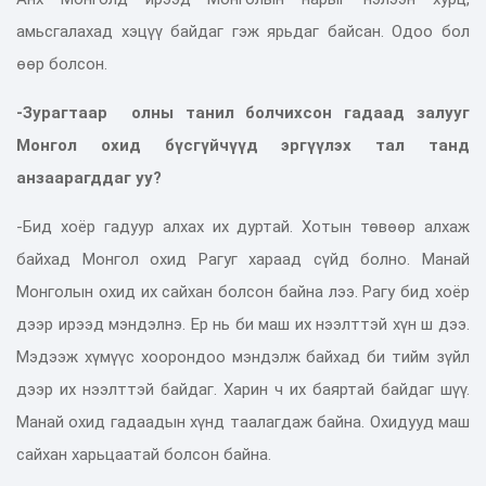
амьсгалахад хэцүү байдаг гэж ярьдаг байсан. Одоо бол
өөр болсон.
-Зурагтаар олны танил болчихсон гадаад залууг
Монгол охид бүсгүйчүүд эргүүлэх тал танд
анзаарагддаг уу?
-Бид хоёр гадуур алхах их дуртай. Хотын төвөөр алхаж
байхад Монгол охид Рагуг хараад сүйд болно. Манай
Монголын охид их сайхан болсон байна лээ. Рагу бид хоёр
дээр ирээд мэндэлнэ. Ер нь би маш их нээлттэй хүн ш дээ.
Мэдээж хүмүүс хоорондоо мэндэлж байхад би тийм зүйл
дээр их нээлттэй байдаг. Харин ч их баяртай байдаг шүү.
Манай охид гадаадын хүнд таалагдаж байна. Охидууд маш
сайхан харьцаатай болсон байна.