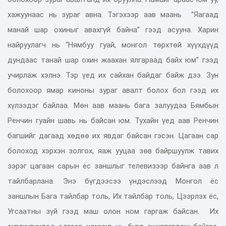
хажуунаас нь зураг авна. Тэгэхээр аав маань “Яагаад
манай шар охиныг авахгүй байна” гээд асууна. Харин
найруулагч нь “Нямбуу гуай, монгол төрхтөй хүүхдүүд
дундаас танай шар охин жаахан ялгараад байх юм” гээд
учирлаж хэлнэ. Тэр үед их сайхан байдаг байж дээ. Зун
болохоор ямар киноны зураг авалт болох бол гээд их
хүлээдэг байлаа. Мөн аав маань бага залуудаа Бямбын
Ренчин гуайн шавь нь байсан юм. Тухайн үед аав Ренчин
багшийг дагаад хөдөө их явдаг байсан гэсэн. Цагаан сар
болоход хэрхэн золгох, яаж ууцаа зөв байршуулж тавих
зэрэг цагаан сарын ёс заншлыг телевизээр байнга аав л
тайлбарлана. Энэ бүгдээсээ үндэслээд Монгол ёс
заншлын Бага тайлбар толь, Их тайлбар толь, Цээрлэх ёс,
Угсаатны зүй гээд маш олон ном гаргаж байсан. Их