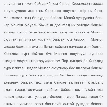
оюутан огт сурч байгаагүй юм билээ. Хориодхон гадаад
оюутнуудаас ихэнх нь Солонгос оюутан, хоёр нь Орос,
Монголоос ганц би сурдаг байсан. Манай сургуулийн багш
нар монгол оюутан байна ш дээ гээд их гайхдаг байсан.
Яагаад гэвэл багш нар маань урьд нь хэзээ ч Монгол
оюутантай уулзаж үзээгүй байсан юм билээ. Монгол
улсаас Бээжинд суугаа Элчин сайдын яамнаас жил болгон
Хятадад сурч байгаа бүх Монгол оюутнууд дундаас
шилдэг оюутан шалгаруулдаг юм. Тэр жилдээ би Хятадад
сурч байгаа шилдэг Монгол оюутнаар бас шалгарч байсан.
Бээжинд сурч байх хугацаандаа би Элчин сайдын яаманд
ажиллаж байсан, энд сайд байсан талийгаач Уламбаяр
ахын туслах орчуулагч хийдэг байсан юм. Тухайн үед
надад ажлын их туршлага болсон л доо. Яагаад гэвэл би
ажлын шугамаар олон бизнесийнхэнтэй уулздаг байсан.