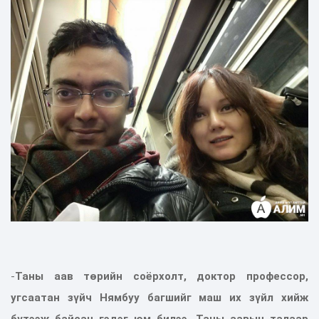
-
Таны аав төрийн соёрхолт, доктор профессор,
угсаатан зүйч Нямбуу багшийг маш их зүйл хийж
бүтээж байсан гэдэг юм билээ. Таны аавын талаар