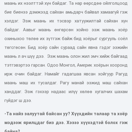
маань их нээлттэй хүн байдаг. Та нар өөрсдөө ойлголцоод
бие биенээ дэмжээд сайхан амьдарч байвал хамаагүй гэж
хэлдэг. Ээж маань их тэсвэр хатуужилтай сайхан хүн
байдаг. Аавыг маань өнгөрсөн хойно ээж маань хоёр
охиныхоо төлөө их зүтгэж байж бид хоёрыг сургууль соёл
төгсгөсөн. Бид хоёр сайн сураад сайн явна гэдэг ээжийн
маань л ач шүү дээ. Ээж маань олон жил эмч хийж байгаад
тэтгэвэртээ гарсан. Одоо Монгол, Америк хоёрын хооронд
ирж очин байдаг. Намайг гадагшаа явсан хойгуур Рагуд
маань маш их тусалдаг. Рагу манай ээжид маш сайхан
ханддаг. Ээж гэхээр надаас илүү хөлөө хугалчих шахам
гүйдэг ш дээ.
-Та найз залуутай байсан уу?
Хүүхдийн талаар та хоёр
мэдээж ярилцдаг биз дээ. Хэзээ хүүхэдтэй болох гэж
байна?