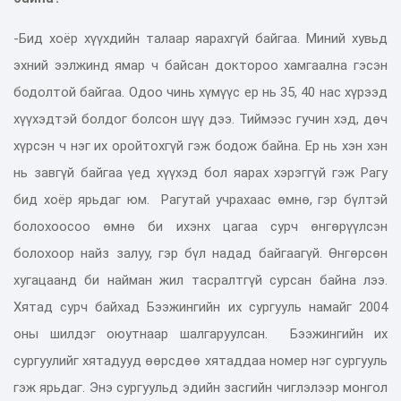
-Бид хоёр хүүхдийн талаар яарахгүй байгаа. Миний хувьд
эхний ээлжинд ямар ч байсан доктороо хамгаална гэсэн
бодолтой байгаа. Одоо чинь хүмүүс ер нь 35, 40 нас хүрээд
хүүхэдтэй болдог болсон шүү дээ. Тиймээс гучин хэд, дөч
хүрсэн ч нэг их оройтохгүй гэж бодож байна. Ер нь хэн хэн
нь завгүй байгаа үед хүүхэд бол яарах хэрэггүй гэж Рагу
бид хоёр ярьдаг юм. Рагутай учрахаас өмнө, гэр бүлтэй
болохоосоо өмнө би ихэнх цагаа сурч өнгөрүүлсэн
болохоор найз залуу, гэр бүл надад байгаагүй. Өнгөрсөн
хугацаанд би найман жил тасралтгүй сурсан байна лээ.
Хятад сурч байхад Бээжингийн их сургууль намайг 2004
оны шилдэг оюутнаар шалгаруулсан. Бээжингийн их
сургуулийг хятадууд өөрсдөө хятаддаа номер нэг сургууль
гэж ярьдаг. Энэ сургуульд эдийн засгийн чиглэлээр монгол