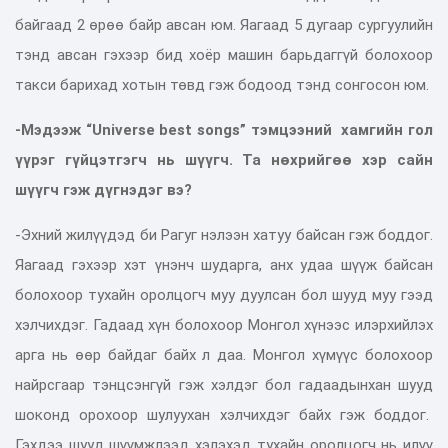
байгаад 2 өрөө байр авсан юм. Яагаад 5 дугаар сургуулийн
тэнд авсан гэхээр бид хоёр машин барьдаггүй болохоор
такси барихад хотын төвд гэж бодоод тэнд сонгосон юм.
-Мэдээж “Universe best songs” тэмцээний хамгийн гол
үүрэг гүйцэтгэгч нь шүүгч. Та нөхрийгөө хэр сайн
шүүгч гэж дүгнэдэг вэ?
-Эхний жилүүдэд би Рагуг нэлээн хатуу байсан гэж боддог.
Яагаад гэхээр хэт үнэнч шударга, анх удаа шүүж байсан
болохоор тухайн оролцогч муу дуулсан бол шууд муу гээд
хэлчихдэг. Гадаад хүн болохоор Монгол хүнээс илэрхийлэх
арга нь өөр байдаг байх л даа. Монгол хүмүүс болохоор
найрсгаар тэнцсэнгүй гэж хэлдэг бол гадаадынхан шууд
шоконд орохоор шулуухан хэлчихдэг байх гэж боддог.
Гэхдээ шууд шүүмжлээд хэлэхэд тухайн оролцогч нь илүү