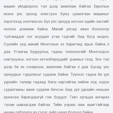
машин үйлдвэрлэх тал дээр ажиллаж байгаа. Европын
ихэнх улс оронд электрон буюу цахилгаан машиныг
хэрэглээд эхэлчихсэн. Бүх улс орнууд ногоон эдийн засгийг
нэлээн дэмжиж байна. Манай улсад өвөл болохоор
тулгамддаг нэг асуудал утаа гэдгийг бид бүгд мэднэ.
Сүүлийн үед манай Монголын эх баригчид ярьж байна л
даа. Утаагаа бууруулъя, гадны технологийг Монголдоо
нэвтрүүлье, ногоон хөтөлбөрүүдийг дэмжье гээд. Энэ тал
дээр би их сонирхож, ажиллаж байгаа л даа. Бусад улс
орнуудын туршлагыг судалж байна. Түүнээс гадна би уул
уурхайн талаар гадаад багш нартайгаа нийлж хэд хэдэн
судалгааны ажил судалж бичсэн. Бид уул уурхайн нөөцөө
ерөөсөө барагдашгүй гэж боддог. Гэвч хугацаа өнгөрөх
тусам шавхагдаж байгаа. Тийм учраас яаж ашигтайгаар
нөхөн олборлох вэ гэдэг зүйл чухал болоод байна.