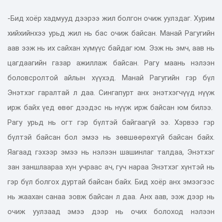
-Бид хоёр хадмууд дээрээ жил болгон очиж уулздаг. Хурим
хийхийнхээ урьд жил нь бас очиж байсан. Манай Рагугийн
аав ээж нь их сайхан хүмүүс байдаг юм. Ээж нь эмч, аав нь
цагдаагийн газар ажиллаж байсан. Рагу маань нэлээн
боловсролтой айлын хүүхэд. Манай Рагугийн гэр бүл
Энэтхэг гаралтай л даа. Сингапурт анх энэтхэгчүүд нүүж
ирж байх үед өвөг дээдэс нь нүүж ирж байсан юм билээ.
Рагу урьд нь огт гэр бүлтэй байгаагүй ээ. Хэрвээ гэр
бүлтэй байсан бол эмээ нь зөвшөөрөхгүй байсан байх.
Яагаад гэхээр эмээ нь нэлээн шашинлаг талдаа, Энэтхэг
зан заншлаараа хүн учраас ач, гуч нараа Энэтхэг хүнтэй нь
гэр бүл болгох дуртай байсан байх. Бид хоёр анх эмээгээс
нь жаахан санаа зовж байсан л даа. Анх аав, ээж дээр нь
очиж уулзаад эмээ дээр нь очих болоход нэлээн