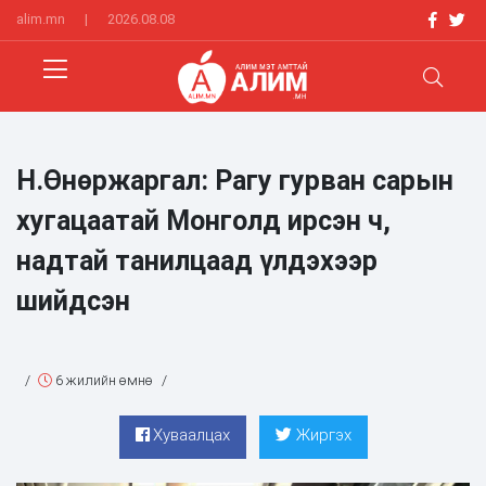
alim.mn
|
2026.08.08
Н.Өнөржаргал: Рагу гурван сарын
хугацаатай Монголд ирсэн ч,
надтай танилцаад үлдэхээр
шийдсэн
/
6 жилийн өмнө
/
Хуваалцах
Жиргэх