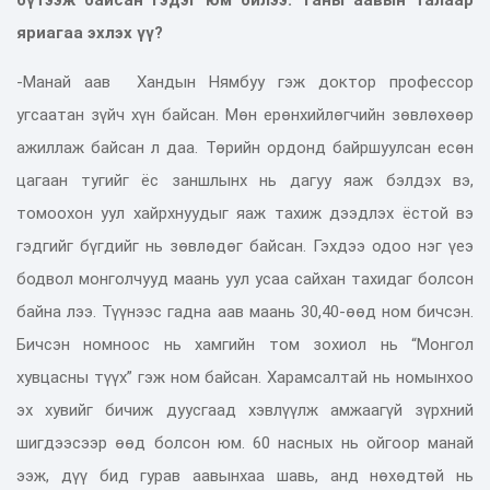
яриагаа эхлэх үү?
-Манай аав Хандын Нямбуу гэж доктор профессор
угсаатан зүйч хүн байсан. Мөн ерөнхийлөгчийн зөвлөхөөр
ажиллаж байсан л даа. Төрийн ордонд байршуулсан есөн
цагаан тугийг ёс заншлынх нь дагуу яаж бэлдэх вэ,
томоохон уул хайрхнуудыг яаж тахиж дээдлэх ёстой вэ
гэдгийг бүгдийг нь зөвлөдөг байсан. Гэхдээ одоо нэг үеэ
бодвол монголчууд маань уул усаа сайхан тахидаг болсон
байна лээ. Түүнээс гадна аав маань 30,40-өөд ном бичсэн.
Бичсэн номноос нь хамгийн том зохиол нь “Монгол
хувцасны түүх” гэж ном байсан. Харамсалтай нь номынхоо
эх хувийг бичиж дуусгаад хэвлүүлж амжаагүй зүрхний
шигдээсээр өөд болсон юм. 60 насных нь ойгоор манай
ээж, дүү бид гурав аавынхаа шавь, анд нөхөдтөй нь