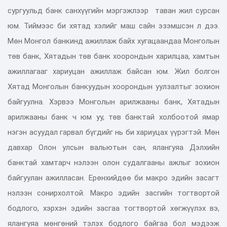
сургуульд банк санхүүгийн мэргэжлээр таван жил сурсан
юм. Тиймээс би хятад хэлийг маш сайн эзэмшсэн л дээ.
Мөн Монгол банкинд ажиллаж байх хугацаандаа Монголын
төв банк, Хятадын төв банк хоорондын харилцаа, хамтын
ажиллагааг хариуцан ажиллаж байсан юм. Жил болгон
Хятад Монголын банкуудын хоорондын уулзалтыг зохион
байгуулна. Хэрвээ Монголын арилжааны банк, Хятадын
арилжааны банк ч юм уу, төв банктай холбоотой ямар
нэгэн асуудал гарвал бүгдийг нь би хариуцах үүрэгтэй. Мөн
давхар Олон улсын вальютын сан, ялангуяа Дэлхийн
банктай хамтарч нэлээн олон судалгааны ажлыг зохион
байгуулан ажилласан. Ерөнхийдөө би макро эдийн засагт
нэлээн сонирхолтой. Макро эдийн засгийн тогтвортой
бодлого, хэрхэн эдийн засгаа тогтвортой хөгжүүлэх вэ,
ялангуяа мөнгөний тэлэх бодлого байгаа бол мэдээж