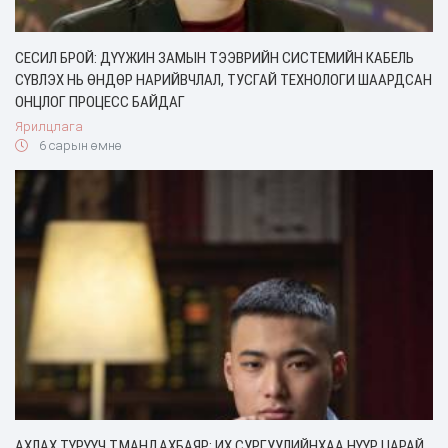
СЕСИЛ БРОЙ: ДҮҮЖИН ЗАМЫН ТЭЭВРИЙН СИСТЕМИЙН КАБЕЛЬ
СҮВЛЭХ НЬ ӨНДӨР НАРИЙВЧЛАЛ, ТУСГАЙ ТЕХНОЛОГИ ШААРДСАН
ОНЦЛОГ ПРОЦЕСС БАЙДАГ
Ярилцлага
6 сарын өмнө
АХЛАХ ТҮРҮҮЧ Т.МАНДАХБАЯР: ИХ СУРГУУЛИЙНХАА НҮҮР ЦАРАЙ