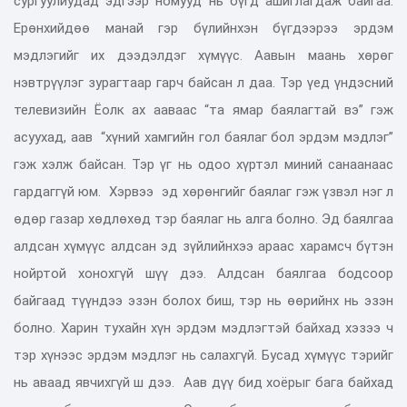
сургуулиудад эдгээр номууд нь бүгд ашиглагдаж байгаа.
Ерөнхийдөө манай гэр бүлийнхэн бүгдээрээ эрдэм
мэдлэгийг их дээдэлдэг хүмүүс. Аавын маань хөрөг
нэвтрүүлэг зурагтаар гарч байсан л даа. Тэр үед үндэсний
телевизийн Ёолк ах ааваас “та ямар баялагтай вэ” гэж
асуухад, аав “хүний хамгийн гол баялаг бол эрдэм мэдлэг”
гэж хэлж байсан. Тэр үг нь одоо хүртэл миний санаанаас
гардаггүй юм. Хэрвээ эд хөрөнгийг баялаг гэж үзвэл нэг л
өдөр газар хөдлөхөд тэр баялаг нь алга болно. Эд баялгаа
алдсан хүмүүс алдсан эд зүйлийнхээ араас харамсч бүтэн
нойртой хонохгүй шүү дээ. Алдсан баялгаа бодсоор
байгаад түүндээ эзэн болох биш, тэр нь өөрийнх нь эзэн
болно. Харин тухайн хүн эрдэм мэдлэгтэй байхад хэзээ ч
тэр хүнээс эрдэм мэдлэг нь салахгүй. Бусад хүмүүс тэрийг
нь аваад явчихгүй ш дээ. Аав дүү бид хоёрыг бага байхад