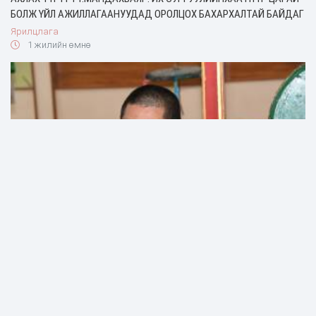
БОЛЖ ҮЙЛ АЖИЛЛАГААНУУДАД ОРОЛЦОХ БАХАРХАЛТАЙ БАЙДАГ
Ярилцлага
1 жилийн өмнө
Д.САЙНСАЙХАН: ХАНШ НЭЭСНЭЭС ХОЙШ ОНЦГОЙ ҮЕД УУЛ ОВОО,
ГАЗРЫН ЭЗНИЙГ АРГАДАН ТАХИДАГ
Ярилцлага
1 жилийн өмнө