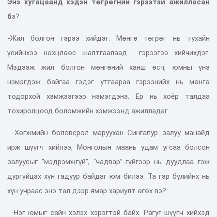
Энэ хугацаанд хэдэн төгрөгний гэрээтэй ажилласан
б
э?
-Жил болгон гэрээ хийдэг. Мөнгө төгрөг нь тухайн
үеийнхээ нөхцлөөс шалтгаалаад гэрээгээ хийчихдэг.
Мэдээж жил болгон мөнгөний ханш өсч, юмны үнэ
нэмэгдэж байгаа гэдэг утгаараа гэрээнийх нь мөнгө
тодорхой хэмжээгээр нэмэгдэнэ. Ер нь хоёр талдаа
тохиролцоод боломжийн хэмжээнд ажилладаг.
-Хөгжмийн боловсрол маруухан Сингапур залуу манайд
ирж шүүгч хийлээ, Монголын маань удам угсаа болсон
залуусыг “мэдрэмжгүй”, “чадвар”-гүйгээр нь дуудлаа гэж
дургүйцэх хүн гадуур байдаг юм билээ. Та гэр бүлийнх нь
хүн учраас энэ тал дээр ямар хариулт өгөх вэ?
-Нэг юмыг сайн хэлэх хэрэгтэй байх. Рагуг шүүгч хийхэд