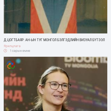
Д.ЦОГТБАЯР: АН-ЫН ТУГ МОНГОЛ БЭЛГЭДЛИЙН ВИЗУАЛ БҮТЭЭЛ
Ярилцлага
1 сарын өмнө