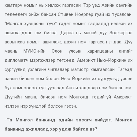
хамтарч номыг нь хэвлэж гаргасан. Тэр үед Азийн сангийн
төлөөлөгч хийж байсан Стивен Ноерпер гуай их тусалсан.
“Монгол хувцасны түүх” гэдэг номыг гадаадад нэлээн их
ашиглагддаг юм билээ. Дараа нь манай дүү Золжаргал
аавынхаа номыг ашиглаж, дахин ном гаргасан л даа. Дүү
маань МУИС-ийн Олон улсын харилцааны ангийг
дипломатч мэргэжлээр төгсөөд, Америкт Нью-Йоркийн их
сургуульд урлагийн чиглэлээр магистр хамгаалсан. Тэгээд
аавын бичсэн ном болон, Нью Йоркийн их сургуульд үзсэн
бүх номноосоо тулгуурлаад Англи хэл дээр ном бичсэн юм.
Дүүгийн маань бичсэн ном Монголд төдийгүй Америкт
нэлээн нэр хүндтэй болсон гэсэн.
-
Та Монгол банкинд эдийн засагч хийдэг. Монгол
банкинд ажиллаад хэр удаж байгаа вэ?