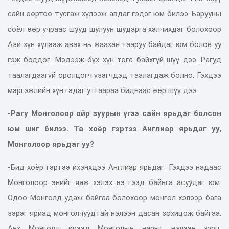
сайн өөртөө тусгаж хүлээж авдаг гэдэг юм билээ. Барууны
соёл өөр учраас шууд шулуун шударга хэлчихдэг болохоор
Ази хүн хүлээж авах нь жаахан тааруу байдаг юм болов уу
гэж боддог. Мэдээж бүх хүн төгс байхгүй шүү дээ. Рагуд
таалагдаагүй оролцогч үзэгчдэд таалагдаж болно. Гэхдээ
мэргэжлийн хүн гэдэг утгаараа биднээс өөр шүү дээ.
-Рагу Монголоор ойр зуурын үгээ сайн ярьдаг болсон
юм шиг билээ. Та хоёр гэртээ Англиар ярьдаг уу,
Монголоор ярьдаг уу?
-Бид хоёр гэртээ ихэнхдээ Англиар ярьдаг. Гэхдээ надаас
Монголоор энийг яаж хэлэх вэ гээд байнга асуудаг юм.
Одоо Монголд удаж байгаа болохоор монгол хэлээр бага
зэрэг яриад монголчуудтай нэлээн дасан зохицож байгаа.
Анх Монголд ирээд Монголын нарыг нэлээн хурц,