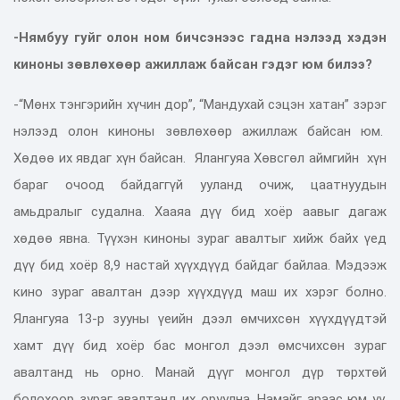
-Нямбуу гуйг олон ном бичсэнээс гадна нэлээд хэдэн
киноны зөвлөхөөр ажиллаж байсан гэдэг юм билээ?
-“Мөнх тэнгэрийн хүчин дор”, “Мандухай сэцэн хатан” зэрэг
нэлээд олон киноны зөвлөхөөр ажиллаж байсан юм.
Хөдөө их явдаг хүн байсан. Ялангуяа Хөвсгөл аймгийн хүн
бараг очоод байдаггүй ууланд очиж, цаатнуудын
амьдралыг судална. Хааяа дүү бид хоёр аавыг дагаж
хөдөө явна. Түүхэн киноны зураг авалтыг хийж байх үед
дүү бид хоёр 8,9 настай хүүхдүүд байдаг байлаа. Мэдээж
кино зураг авалтан дээр хүүхдүүд маш их хэрэг болно.
Ялангуяа 13-р зууны үеийн дээл өмчихсөн хүүхдүүдтэй
хамт дүү бид хоёр бас монгол дээл өмсчихсөн зураг
авалтанд нь орно. Манай дүүг монгол дүр төрхтөй
болохоор зураг авалтанд их оруулна. Намайг араас юм уу,