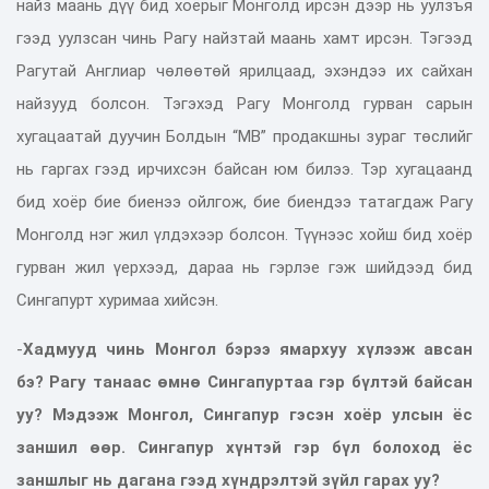
найз маань дүү бид хоёрыг Монголд ирсэн дээр нь уулзъя
гээд уулзсан чинь Рагу найзтай маань хамт ирсэн. Тэгээд
Рагутай Англиар чөлөөтөй ярилцаад, эхэндээ их сайхан
найзууд болсон. Тэгэхэд Рагу Монголд гурван сарын
хугацаатай дуучин Болдын “МВ” продакшны зураг төслийг
нь гаргах гээд ирчихсэн байсан юм билээ. Тэр хугацаанд
бид хоёр бие биенээ ойлгож, бие биендээ татагдаж Рагу
Монголд нэг жил үлдэхээр болсон. Түүнээс хойш бид хоёр
гурван жил үерхээд, дараа нь гэрлэе гэж шийдээд бид
Сингапурт хуримаа хийсэн.
-
Хадмууд чинь Монгол бэрээ ямархуу хүлээж авсан
бэ? Рагу танаас өмнө Сингапуртаа гэр бүлтэй байсан
уу? Мэдээж Монгол, Сингапур гэсэн хоёр улсын ёс
заншил өөр. Сингапур хүнтэй гэр бүл болоход ёс
заншлыг нь дагана гээд хүндрэлтэй зүйл гарах уу?