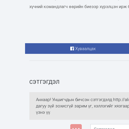
хүчний командлагч өөрийн биеээр хүрэлцэн ирж 
Хуваалцах
СЭТГЭГДЭЛ
Анхаар! Уншигчдын бичсэн сэтгэгдэлд http://
дагуу зүй зохисгүй зарим үг, хэллэгийг хязга
үзнэ үү.