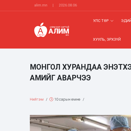
alim.mn
|
2026.08.06
УЛС ТӨР
ЭДИЙ
ХУУЛЬ, ЭРХЗҮЙ
МОНГОЛ ХУРАНДАА ЭНЭТХ
АМИЙГ АВАРЧЭЭ
Нийгэм
/
10 сарын өмнө
/