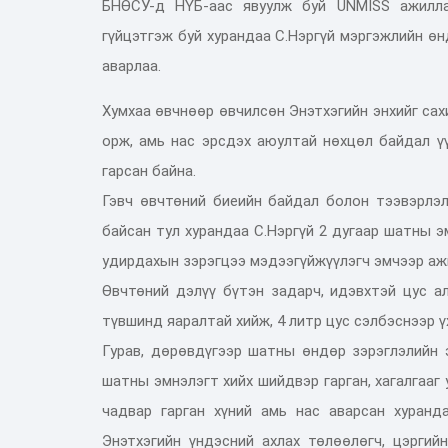
БНӨСУ-д НҮБ-аас явуулж буй UNMISS ажилла
гүйцэтгэж буй хурандаа С.Нэргүй мэргэжлийн өн
аварлаа.
Хумхаа өвчнөөр өвчилсөн Энэтхэгийн энхийг са
орж, амь нас эрсдэх аюултай нөхцөл байдал ү
гарсан байна.
Гэвч өвчтөний биеийн байдал болон тээвэрлэ
байсан тул хурандаа С.Нэргүй 2 дугаар шатны э
удирдахын зэрэгцээ мэдээгүйжүүлэгч эмчээр аж
Өвчтөний дэлүү бүтэн задарч, идэвхтэй цус а
түвшинд яаралтай хийж, 4 литр цус сэлбэснээр 
Гурав, дөрөвдүгээр шатны өндөр зэрэглэлийн э
шатны эмнэлэгт хийх шийдвэр гарган, хагалгааг
чадвар гарган хүний амь нас аварсан хуранд
Энэтхэгийн үндэсний ахлах төлөөлөгч, цэргийн