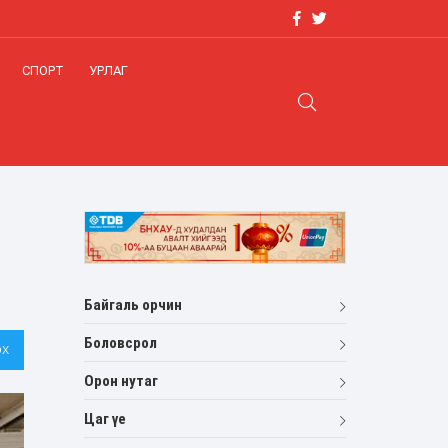
СПОРТ
УРЛАГ
Байгаль орчин
Боловсрол
х
Орон нутаг
Цаг үе