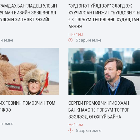
ЙРАМДАХ БАНГЛАДЕШ УЛСЫН
"ЭРДЭНЭТ ҮЙЛДВЭР" ЭЛЭГДЭЖ
УУРАМЧ ВИЗИЙН ЗӨВШӨӨРӨЛ
ХУУЧИРСАН ГИНЖИТ "БУЛДОЗЕР"-
 УЛСЫН ХИЛ НЭВТРЭХИЙГ
6.3 ТЭРБУМ ТӨГРӨГӨӨР ХУДАЛДАН
АВЧЭЭ
Нийгэм
н өмнө
5 сарын өмнө
 ИХ ГОВИЙН ТЭМЭЭЧИН ТОМ
СЕРГЕЙ ГРОМОВ ЧИНГИС ХААН
ОЛЖЭЭ
БАНКНААС 19 ТЭРБУМ ТӨГРӨГ
ЗЭЭЛЭЭД ӨГӨХГҮЙ БАЙНА
н өмнө
Нийгэм
6 сарын өмнө