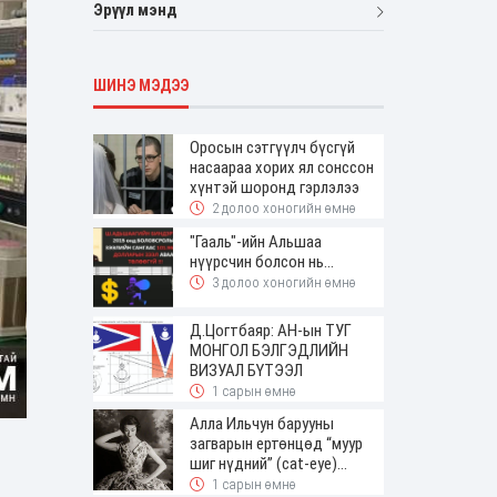
Эрүүл мэнд
ШИНЭ МЭДЭЭ
Оросын сэтгүүлч бүсгүй
насаараа хорих ял сонссон
хүнтэй шоронд гэрлэлээ
2 долоо хоногийн өмнө
"Гааль"-ийн Альшаа
нүүрсчин болсон нь...
3 долоо хоногийн өмнө
Д.Цогтбаяр: АН-ын ТУГ
МОНГОЛ БЭЛГЭДЛИЙН
ВИЗУАЛ БҮТЭЭЛ
1 сарын өмнө
Алла Ильчун барууны
загварын ертөнцөд “муур
шиг нүдний” (cat-eye)
будалтын трендийг оруулж
1 сарын өмнө