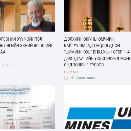
ГЭГЭЭНИЙ ХҮҮ ЧОЙНПЭЛ
ДЭЛХИЙН ОЮУНЫ ӨМЧИЙН
 ӨГЛӨГИЙН ЭЗНИЙ ӨРГӨЛИЙГ
БАЙГУУЛЛАГАД ОНЦЛОГДСОН
ЛАА
“ШИМИЙН ОХЬ” БНХАУ-ЫН CFDF 114
ДЭХ УДААГИЙН ҮЗЭСГЭЛЭНД МОН
ОНДООШЛЫГ ТҮГЭЭВ
н өмнө
Нийгэм
4 сарын өмнө