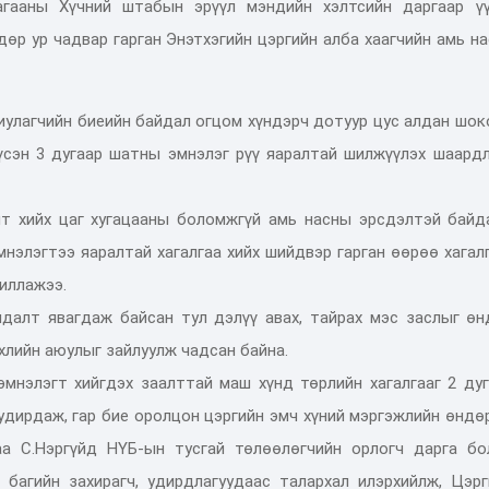
гааны Хүчний штабын эрүүл мэндийн хэлтсийн даргаар үү
дөр ур чадвар гарган Энэтхэгийн цэргийн алба хаагчийн амь н
хиулагчийн биеийн байдал огцом хүндэрч дотуур цус алдан шо
үсэн 3 дугаар шатны эмнэлэг рүү яаралтай шилжүүлэх шаардл
лт хийх цаг хугацааны боломжгүй амь насны эрсдэлтэй байд
мнэлэгтээ яаралтай хагалгаа хийх шийдвэр гарган өөрөө хагал
иллажээ.
лдалт явагдаж байсан тул дэлүү авах, тайрах мэс заслыг өн
үхлийн аюулыг зайлуулж чадсан байна.
мнэлэгт хийгдэх заалттай маш хүнд төрлийн хагалгааг 2 дуг
 удирдаж, гар бие оролцон цэргийн эмч хүний мэргэжлийн өндө
аа С.Нэргүйд НҮБ-ын тусгай төлөөлөгчийн орлогч дарга бо
 багийн захирагч, удирдлагуудаас талархал илэрхийлж, Цэрг