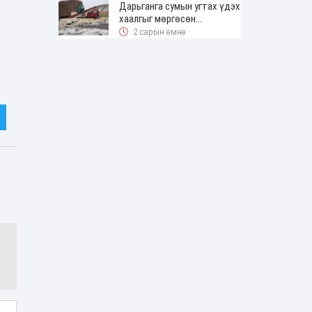
Дарьганга сумын угтах үдэх
хаалгыг мөргөсөн
жолоочоос 150 сая төгрөг
2 сарын өмнө
нэхэмжилжээ