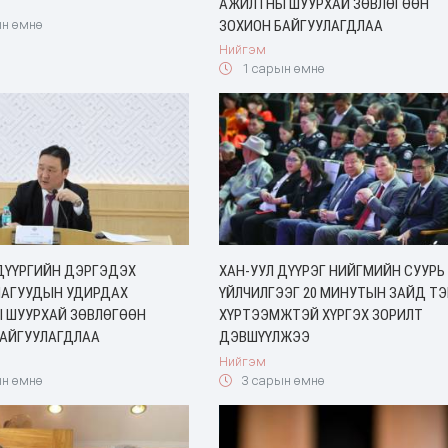
АЖИЛТНЫ ШУУРХАЙ ЗӨВЛӨГӨӨН
ЗОХИОН БАЙГУУЛАГДЛАА
н өмнө
Нийгэм
1 сарын өмнө
 ДҮҮРГИЙН ДЭРГЭДЭХ
ХАН-УУЛ ДҮҮРЭГ НИЙГМИЙН СУУРЬ
ЛАГУУДЫН УДИРДАХ
ҮЙЛЧИЛГЭЭГ 20 МИНУТЫН ЗАЙД ТЭ
 ШУУРХАЙ ЗӨВЛӨГӨӨН
ХҮРТЭЭМЖТЭЙ ХҮРГЭХ ЗОРИЛТ
БАЙГУУЛАГДЛАА
ДЭВШҮҮЛЖЭЭ
Нийгэм
н өмнө
3 сарын өмнө