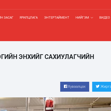
Н ЗАСАГ
ЯРИЛЦЛАГА
ЭНТЕРТАЙМЕНТ
НИЙГЭМ
ВИДЕО
ЭГИЙН ЭНХИЙГ САХИУЛАГЧИЙН
Хуваалцах
Жиргэ