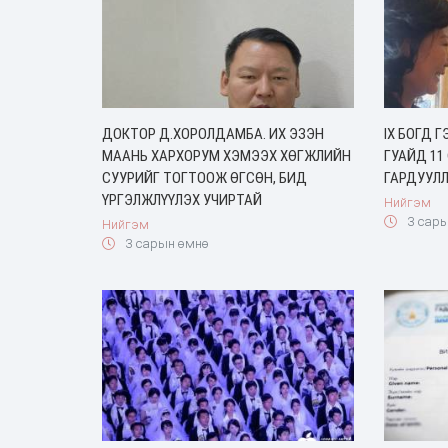
ДОКТОР Д.ХОРОЛДАМБА. ИХ ЭЗЭН
IX БОГД 
МААНЬ ХАРХОРУМ ХЭМЭЭХ ХӨГЖЛИЙН
ГУАЙД 11
СУУРИЙГ ТОГТООЖ ӨГСӨН, БИД
ГАРДУУЛ
ҮРГЭЛЖЛҮҮЛЭХ УЧИРТАЙ
Нийгэм
3 сары
Нийгэм
3 сарын өмнө