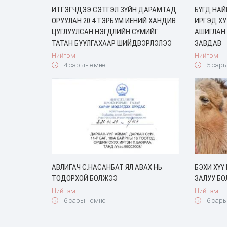
ИТГЭГЧДЭЭ СЭТГЭЛ ЗҮЙН ДАРАМТАД
БҮГД НА
ОРУУЛАН 20.4 ТЭРБУМ ИЕНИЙ ХАНДИВ
ИРГЭД Х
ЦУГЛУУЛСАН НЭГДЛИЙН СҮМИЙГ
АШИГЛАН
ТАТАН БУУЛГАХААР ШИЙДВЭРЛЭЛЭЭ
ЗАВДАВ
Нийгэм
Нийгэм
4 сарын өмнө
5 сары
АВЛИГАЧ С.НАСАНБАТ ЯЛ АВАХ НЬ
БЭХИ ХҮҮ
ТОДОРХОЙ БОЛЖЭЭ
ЗАЛУУ Б
Нийгэм
Нийгэм
6 сарын өмнө
6 сары