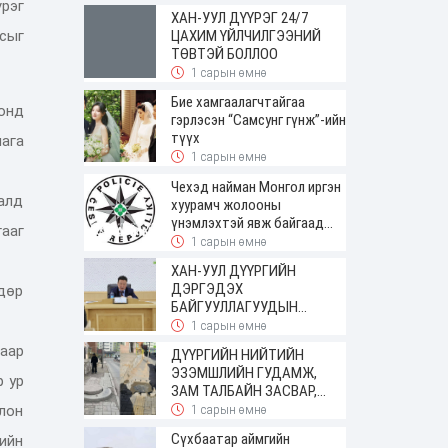
рэг
ирсэн
ХАН-УУЛ ДҮҮРЭГ 24/7
асыг
ЦАХИМ ҮЙЛЧИЛГЭЭНИЙ
ТӨВТЭЙ БОЛЛОО
1 сарын өмнө
Бие хамгаалагчтайгаа
конд
гэрлэсэн “Самсунг гүнж”-ийн
түүх
ага
1 сарын өмнө
Чехэд найман Монгол иргэн
алд
хуурамч жолооны
үнэмлэхтэй явж байгаад
гааг
баригджээ
1 сарын өмнө
ХАН-УУЛ ДҮҮРГИЙН
ДЭРГЭДЭХ
дөр
БАЙГУУЛЛАГУУДЫН
УДИРДАХ АЖИЛТНЫ
1 сарын өмнө
ШУУРХАЙ ЗӨВЛӨГӨӨН
аар
ДҮҮРГИЙН НИЙТИЙН
ЗОХИОН БАЙГУУЛАГДЛАА
ЭЗЭМШЛИЙН ГУДАМЖ,
р ур
ЗАМ ТАЛБАЙН ЗАСВАР,
ШИНЭЧЛЭЛТИЙН АЖИЛ
лон
1 сарын өмнө
ҮРГЭЛЖИЛЖ БАЙНА
Сүхбаатар аймгийн
ийн