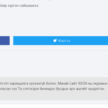
баяр хүргэн сайшаажээ.
Жиргэх
alim.mn хариуцлага хүлээхгүй болно. Манай сайт ХХЗХ-ны журмын
арласан тул Та сэтгэгдэл бичихдээ бусдын эрх ашгийг хүндэтгэн