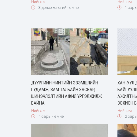
Нийгэм
Нийгэм
3 долоо хоногийн өмнө
1 сары
ДҮҮРГИЙН НИЙТИЙН ЭЗЭМШЛИЙН
ХАН-УУЛ
ГУДАМЖ, ЗАМ ТАЛБАЙН ЗАСВАР,
БАЙГУУЛ
ШИНЭЧЛЭЛТИЙН АЖИЛ ҮРГЭЛЖИЛЖ
АЖИЛТНЫ
БАЙНА
ЗОХИОН 
Нийгэм
Нийгэм
1 сарын өмнө
2 сары