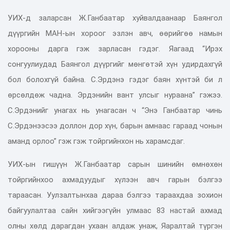
УИХ-д заларсан Ж.Ганбаатар хуйвалдаанаар Баянгол
дүүргийн МАН-ын хороог эзлэн авч, өөрийгөө намын
хорооны дарга гэж зарласан гэдэг. Яагаад “Ирэх
сонгуулиудад Баянгол дүүргийг мөнгөтэй хүн удирдахгүй
бол болохгүй байна. С.Эрдэнэ гэдэг баян хүнтэй би л
өрсөлдөж чадна. Эрдэнийн вант улсыг нураана” гэжээ.
С.Эрдэнийг унагах нь унагасан ч “Энэ Ганбаатар чинь
С.Эрдэнээсээ доллон дор хүн, барын амнаас гараад чонын
аманд орлоо” гэж гэж тойргийнхон нь харамсдаг.
УИХ-ын гишүүн Ж.Ганбаатар сарын шинийн өмнөхөн
тойргийнхоо ахмадуудыг хүлээн авч гарын бэлгээ
тараасан. Уулзалтынхаа дараа бэлгээ тараахдаа зохион
байгуулалтаа сайн хийгээгүйн улмаас 83 настай ахмад
олны хөлд дарагдан ухаан алдаж унаж, Яаралтай түргэн