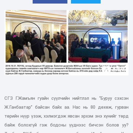
СГЗ Г.Жамъян гуайн сүүлчийн нийтлэл нь “Буруу сэхсэн
Ж.Ганбаатар” байсан байх аа. Нас нь 80 дөхөж, гурван
төрийн нүүр үзэж, хэлмэгдэж явсан эрхэм энэ хүнийг төрд
байж болохгүй гэж бодсны үүднээс бичсэн болов уу?