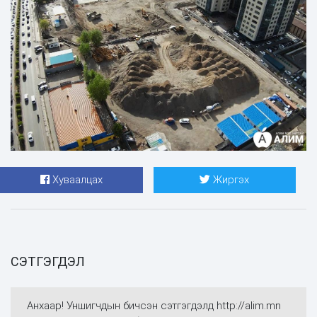
Хуваалцах
Жиргэх
СЭТГЭГДЭЛ
Анхаар! Уншигчдын бичсэн сэтгэгдэлд http://alim.mn