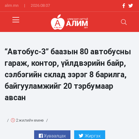
alim.mn
|
2026.08.07
“Автобус-3” баазын 80 автобусны
гараж, контор, үйлдвэрийн байр,
сэлбэгийн склад зэрэг 8 барилга,
байгууламжийг 20 тэрбумаар
авсан
/
2 жилийн өмнө
/
Хуваалцах
Жиргэх