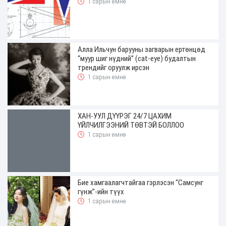
1 сарын өмнө
Алла Ильчун барууны загварын ертөнцөд
“муур шиг нүдний” (cat-eye) будалтын
трендийг оруулж ирсэн
1 сарын өмнө
ХАН-УУЛ ДҮҮРЭГ 24/7 ЦАХИМ
ҮЙЛЧИЛГЭЭНИЙ ТӨВТЭЙ БОЛЛОО
1 сарын өмнө
Бие хамгаалагчтайгаа гэрлэсэн “Самсунг
гүнж”-ийн түүх
1 сарын өмнө