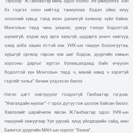
Тэрбээр ”Ж.Ганбаатар минь одоо болно. Их үймүүллээ. Хэн
бэ гэдгээ олон нийтэд таниуллаа. Хэдэн оймс илүү
элээсний хувьд танд илэн далангүй хэлмээр зүйл байна.
Монголын төрд чинь ухаалаг, уужуу тэнүүн бодолтой,
шуналгүй, элдэв муу арга зальгүй, шударга үнэнч хөвгүүд
охид алба хаших ёстой юм. УИХ-ын гишүүн болонгуутаа,
хүршгүй оргилд гарсан юм шиг бодож, дүүргийн намын
хорооны даргыг хүртэл булаацалдаад байх өчүүхэн
бодолтой хүн Монголын төрд ч, манай намд ч хэрэггүй
гэдгийг хэлье” бичиж үлдээсэн билээ.
Нэгэн цагт нэвтрүүлэг голдоггүй Ганбаатар гэгдэж,
“Унагалдайн мухлаг”-т орох дутуу гэж шоолж байсан билээ.
Хэвлэлийг царайчилж явсан Ж.Ганбаатар одоо УИХ-ын
гишүүний хажуугаар Уул уурхай, хүнд үйлдвэрийн сайд, мөн
Баянгол дүүргийн МАН-ын хороог “базна”.