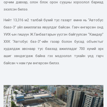
орчим давхар, олон блок орон сууцны хороолол бариад
эхэлсэн билээ.
Нийт 13,316 м2 талбай бүхий тус газарт өмнө нь “Автобус
бааз-3” үйл ажиллагаа явуулдаг байсан. Гэвч өнгөрсөн онд
УИХ-ын гишүүн Ж.Ганбаатарын үүсгэн байгуулсан “Камдер”
ХХК “Автобус баз-3”-ийн газар болон бусад объектыг
худалдаж авснаар тус баазад ажилладаг 700 хүний эрх
ашиг хөндөгдөж байна гэх мэдээлэл тухайн үед гарч
байсан ч нам гүм өнгөрсөн билээ.