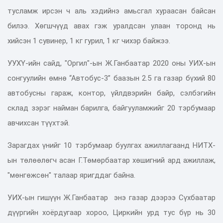
тусламж ирсэн ч аль хэдийнэ амьсгал хураасан байсан
билээ. Хөгшчүүд авах гэж уралдсан улаан торонд нь
хийсэн 1 сувинер, 1 кг гурил, 1 кг чихэр байжээ.
УУХҮ-ийн сайд, "Оргил"-ын Ж.Ганбаатар 2020 оны УИХ-ын
сонгуулийн өмнө “Автобус-3” баазын 2.5 га газар бүхий 80
автобусны гараж, контор, үйлдвэрийн байр, сэлбэгийн
склад зэрэг найман барилга, байгууламжийг 20 тэрбумаар
авчихсан түүхтэй.
Зарагдах үнийг 10 тэрбумаар буулгах ажиллагаанд НИТХ-
ын төлөөлөгч асан Г.Төмөрбаатар хөшигний ард ажиллаж,
"мөнгөжсөн" талаар яригддаг байна.
УИХ-ын гишүүн Ж.Ганбаатар энэ газар дээрээ Сүхбаатар
дүүргийн хоёрдугаар хороо, Циркийн урд тус бүр нь 30