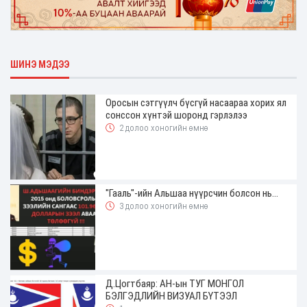
ШИНЭ МЭДЭЭ
Оросын сэтгүүлч бүсгүй насаараа хорих ял
сонссон хүнтэй шоронд гэрлэлээ
2 долоо хоногийн өмнө
"Гааль"-ийн Альшаа нүүрсчин болсон нь...
3 долоо хоногийн өмнө
Д.Цогтбаяр: АН-ын ТУГ МОНГОЛ
БЭЛГЭДЛИЙН ВИЗУАЛ БҮТЭЭЛ