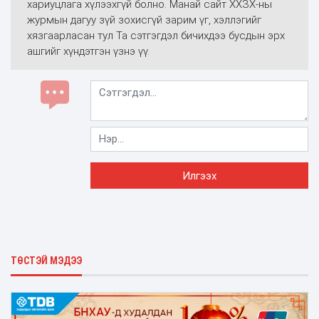
хариуцлага хүлээхгүй болно. Манай сайт ХХЗХ-ны
журмын дагуу зүй зохисгүй зарим үг, хэллэгийг
хязгаарласан тул Та сэтгэгдэл бичихдээ бусдын эрх
ашгийг хүндэтгэн үзнэ үү.
ТӨСТЭЙ МЭДЭЭ