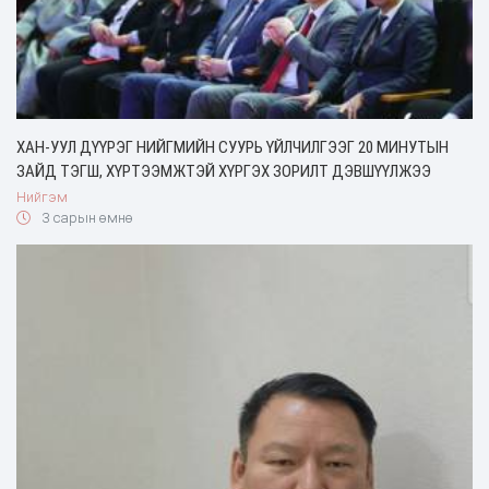
ХАН-УУЛ ДҮҮРЭГ НИЙГМИЙН СУУРЬ ҮЙЛЧИЛГЭЭГ 20 МИНУТЫН
ЗАЙД ТЭГШ, ХҮРТЭЭМЖТЭЙ ХҮРГЭХ ЗОРИЛТ ДЭВШҮҮЛЖЭЭ
Нийгэм
3 сарын өмнө