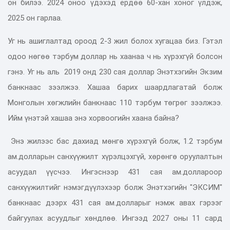
он билээ. 2024 оноо үдэхэд ердөө 60-хан хоног үлдэж,
2025 он гарлаа.
Уг нь ашиглалтад ороод 2-3 жил болох хугацаа биз. Гэтэл
одоо нөгөө тэрбум доллар нь хаанаа ч нь хүрэхгүй болсон
гэнэ. Уг нь аль 2019 онд 230 сая доллар Энэтхэгийн Экзим
банкнаас зээлжээ. Хашаа барих шаардлагатай болж
Монголын хөгжлийн банкнаас 110 тэрбум төгрөг зээлжээ.
Ийм үнэтэй хашаа энэ хорвоогийн хаана байна?
Энэ жилээс бас дахиад мөнгө хүрэхгүй болж, 1.2 тэрбум
ам.долларын санхүүжилт хүрэлцэхгүй, хөрөнгө оруулалтын
асуудал үүсчээ. Ингэснээр 431 сая ам.доллароор
санхүүжилтийг нэмэгдүүлэхээр болж Энэтхэгийн "ЭКСИМ"
банкнаас дээрх 431 сая ам.долларыг нэмж авах гэрээг
байгуулах асуудлыг хөндлөө. Ингээд 2027 оны 11 сард