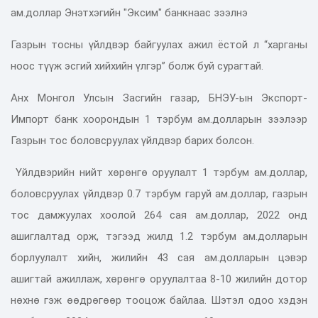
ам.доллар Энэтхэгийн "Эксим" банкнаас зээлнэ
Газрын тосны үйлдвэр байгуулах ажил ёстой л “харганы
ноос түүж эсгий хийхийн үлгэр” болж буй сурагтай.
Анх Монгол Улсын Засгийн газар, БНЭУ-ын Экспорт-
Импорт банк хоорондын 1 тэрбум ам.долларын зээлээр
Газрын тос боловсруулах үйлдвэр барих болсон.
Үйлдвэрийн нийт хөрөнгө оруулалт 1 тэрбум ам.доллар,
боловсруулах үйлдвэр 0.7 тэрбум гаруй ам.доллар, газрын
тос дамжуулах хоолой 264 сая ам.доллар, 2022 онд
ашиглалтад орж, тэгээд жилд 1.2 тэрбум ам.долларын
борлуулалт хийн, жилийн 43 сая ам.долларын цэвэр
ашигтай ажиллаж, хөрөнгө оруулалтаа 8-10 жилийн дотор
нөхнө гэж өөдрөгөөр тооцож байлаа. Шэтэл одоо хэдэн