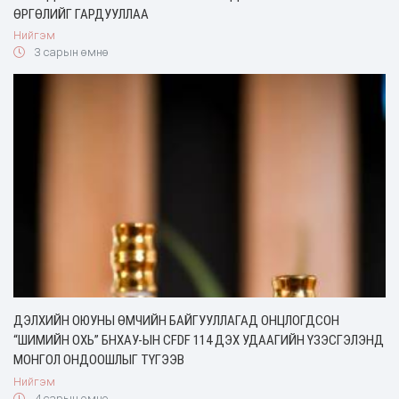
ӨРГӨЛИЙГ ГАРДУУЛЛАА
Нийгэм
3 сарын өмнө
ДЭЛХИЙН ОЮУНЫ ӨМЧИЙН БАЙГУУЛЛАГАД ОНЦЛОГДСОН
“ШИМИЙН ОХЬ” БНХАУ-ЫН CFDF 114 ДЭХ УДААГИЙН ҮЗЭСГЭЛЭНД
МОНГОЛ ОНДООШЛЫГ ТҮГЭЭВ
Нийгэм
4 сарын өмнө