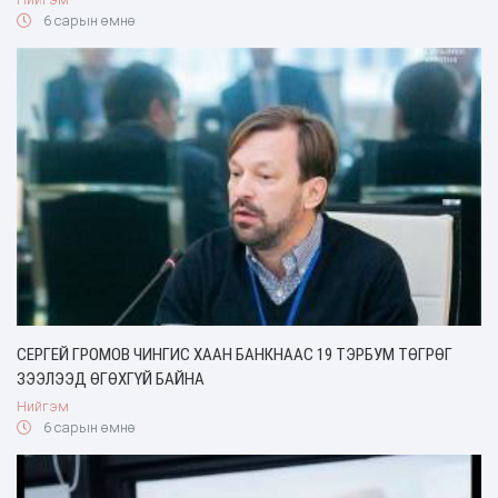
6 сарын өмнө
СЕРГЕЙ ГРОМОВ ЧИНГИС ХААН БАНКНААС 19 ТЭРБУМ ТӨГРӨГ
ЗЭЭЛЭЭД ӨГӨХГҮЙ БАЙНА
Нийгэм
6 сарын өмнө