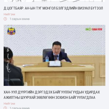
Д.ЦОГТБАЯР: АН-ЫН ТУГ МОНГОЛ БЭЛГЭДЛИЙН ВИЗУАЛ БҮТЭЭЛ
Нийгэм
1 сарын өмнө
ХАН-УУЛ ДҮҮРГИЙН ДЭРГЭДЭХ БАЙГУУЛЛАГУУДЫН УДИРДАХ
АЖИЛТНЫ ШУУРХАЙ ЗӨВЛӨГӨӨН ЗОХИОН БАЙГУУЛАГДЛАА
Нийгэм
1 сарын өмнө