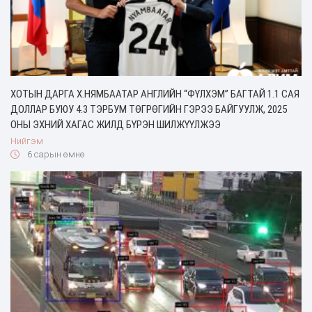
ХОТЫН ДАРГА Х.НЯМБААТАР АНГЛИЙН “ФҮЛХЭМ” БАГТАЙ 1.1 САЯ
ДОЛЛАР БУЮУ 4.3 ТЭРБУМ ТӨГРӨГИЙН ГЭРЭЭ БАЙГУУЛЖ, 2025
ОНЫ ЭХНИЙ ХАГАС ЖИЛД БҮРЭН ШИЛЖҮҮЛЖЭЭ
Нийгэм
6 сарын өмнө