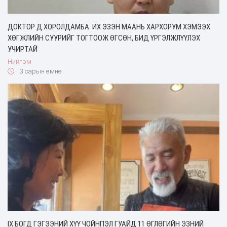
ДОКТОР Д.ХОРОЛДАМБА. ИХ ЭЗЭН МААНЬ ХАРХОРУМ ХЭМЭЭХ
ХӨГЖЛИЙН СУУРИЙГ ТОГТООЖ ӨГСӨН, БИД ҮРГЭЛЖЛҮҮЛЭХ
УЧИРТАЙ
Нийгэм
3 сарын өмнө
IX БОГД ГЭГЭЭНИЙ ХҮҮ ЧОЙНПЭЛ ГУАЙД 11 ӨГЛӨГИЙН ЭЗНИЙ