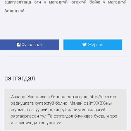
ашиглалтанд өгч ч магадгүй, өгөхгүй байж ч магадгүй
бололтой.
Хуваалцах
Жиргэх
СЭТГЭГДЭЛ
Анхаар! Уншигчдын бичсэн сэтгэгдэлд http://alim.mn
хариуцлага хүлээхгүй болно. Манай сайт ХХЗХ-ны
журмын дагуу зүй зохисгүй зарим үг, хэллэгийг
хязгаарласан тул Та сэтгэгдэл бичихдээ бусдын эрх
ашгийг хүндэтгэн үзнэ үү.