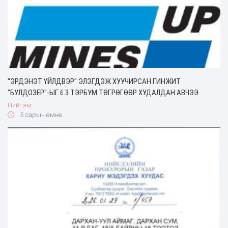
"ЭРДЭНЭТ ҮЙЛДВЭР" ЭЛЭГДЭЖ ХУУЧИРСАН ГИНЖИТ
"БУЛДОЗЕР"-ЫГ 6.3 ТЭРБУМ ТӨГРӨГӨӨР ХУДАЛДАН АВЧЭЭ
Нийгэм
5 сарын өмнө