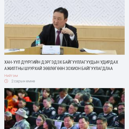
ХАН-УУЛ ДҮҮРГИЙН ДЭРГЭДЭХ БАЙГУУЛЛАГУУДЫН УДИРДАХ
АЖИЛТНЫ ШУУРХАЙ ЗӨВЛӨГӨӨН ЗОХИОН БАЙГУУЛАГДЛАА
Нийгэм
2 сарын өмнө