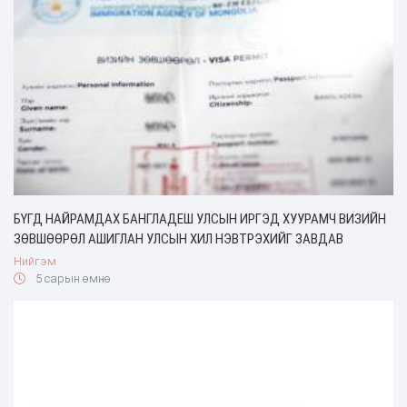
БҮГД НАЙРАМДАХ БАНГЛАДЕШ УЛСЫН ИРГЭД ХУУРАМЧ ВИЗИЙН
ЗӨВШӨӨРӨЛ АШИГЛАН УЛСЫН ХИЛ НЭВТРЭХИЙГ ЗАВДАВ
Нийгэм
5 сарын өмнө