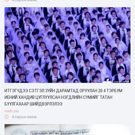
ИТГЭГЧДЭЭ СЭТГЭЛ ЗҮЙН ДАРАМТАД ОРУУЛАН 20.4 ТЭРБУМ
ИЕНИЙ ХАНДИВ ЦУГЛУУЛСАН НЭГДЛИЙН СҮМИЙГ ТАТАН
БУУЛГАХААР ШИЙДВЭРЛЭЛЭЭ
Нийгэм
4 сарын өмнө