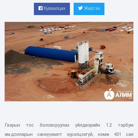
Хуваалцах
Жиргэх
Газрын тос боловсруулах үйлдвэрийн 1.2 тэрбум
ам.долларын санхүүжилт хүрэлцэхгүй, нэмж 431 сая