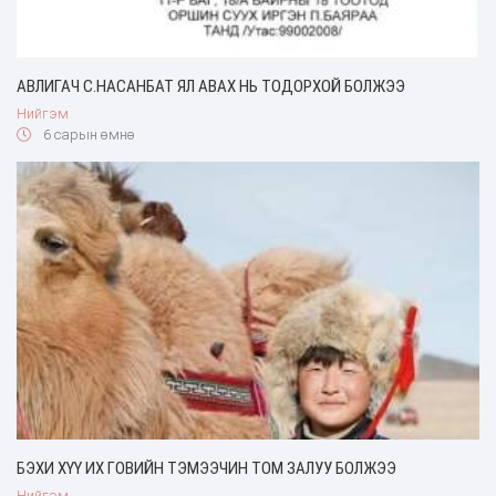
АВЛИГАЧ С.НАСАНБАТ ЯЛ АВАХ НЬ ТОДОРХОЙ БОЛЖЭЭ
Нийгэм
6 сарын өмнө
БЭХИ ХҮҮ ИХ ГОВИЙН ТЭМЭЭЧИН ТОМ ЗАЛУУ БОЛЖЭЭ
Нийгэм