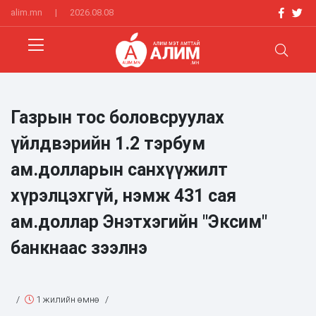
alim.mn
|
2026.08.08
Газрын тос боловсруулах
үйлдвэрийн 1.2 тэрбум
ам.долларын санхүүжилт
хүрэлцэхгүй, нэмж 431 сая
ам.доллар Энэтхэгийн "Эксим"
банкнаас зээлнэ
/
1 жилийн өмнө
/