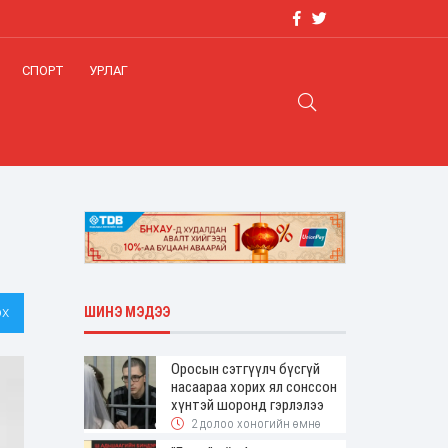
СПОРТ
УРЛАГ
х
ШИНЭ МЭДЭЭ
Оросын сэтгүүлч бүсгүй
насаараа хорих ял сонссон
хүнтэй шоронд гэрлэлээ
2 долоо хоногийн өмнө