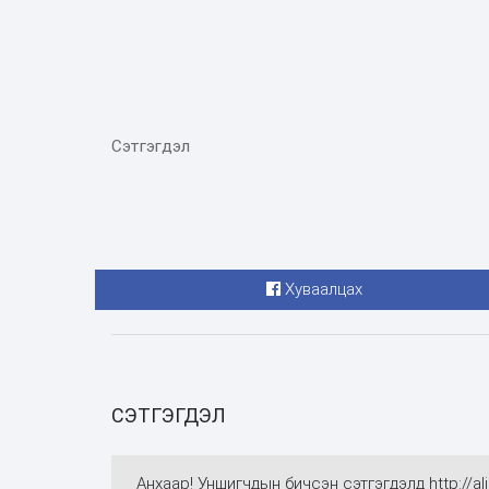
Сэтгэгдэл
Хуваалцах
СЭТГЭГДЭЛ
Анхаар! Уншигчдын бичсэн сэтгэгдэлд http://