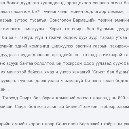
ааш болох дуудлага худалдаанд оролцохоор саналаа өгсөн ба
навал яасан юм бэ?! Түүнийг чинь төрийн бодлогоор дэмжье, 
газрын зүгээс тусалъя. Сонсголон Бармашийн төрийн өмчийн
 компанид шилжүүлье. Харин та спирт бал бурамын дуудл
би за ч гээгүй, үгүй ч гээгүй бодож суух зуур тэрээр утсаа
 хувийг эдний компанид шилжүүлэх засгийн газрын захирамж
дуудлага худалдаанаас өргөдлийг нь татаад авчихаарай гэ
эж асууж байгаа бололтой. Би тохирсон, одоо уулзаад сууж б
 их мөнгөтэй байсан, ямар ч үнээр хамаагүй “Спирт бал бурам
рүүлсэн, түүнээс дээш үнээр ч хамаагүй би авна гэсэн бодо
н ...
й…Тэгэхэд Спирт бал бурам компаний зөвхөн дансанд нь 800-
 байсан. Спирт бол маш ашигтай бизнес.” хэмээн тэрбээр хара
өрийн өмчийн хороон дээр Сонсголон Бармашийн хайрганы ул