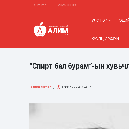
alim.mn
|
2026.08.09
УЛС ТӨР
ЭДИЙ
ХУУЛЬ, ЭРХЗҮЙ
“Спирт бал бурам”-ын хувьч
Эдийн засаг
/
1 жилийн өмнө
/