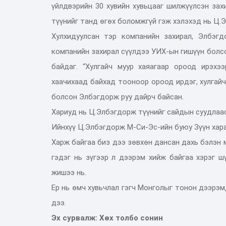
үйлдвэрийн 30 хувийн хувьцааг шилжүүлсэн зах
түүнийг танд өгөх боломжгүй гэж хэлэхэд нь Ц.
Хулхидуулсан тэр компанийн захирал, Элбэг
компанийн захирал сүүлдээ УИХ-ын гишүүн болсо
байдаг. “Хулгайч муур хаяагаар ороод ирэхээ
хаачихаад байхад тооноор ороод ирдэг, хулгайч
болсон Элбэгдорж руу дайрч байсан.
Хариуд нь Ц.Элбэгдорж түүнийг сайдын суудлаас
Ийнхүү Ц.Элбэгдорж М-Си-Эс-ийн буюу Зүүн хараа
Харж байгаа биз дээ зөвхөн дансан дахь бэлэн м
гэдэг нь зүгээр л дээрэм хийж байгаа хэрэг ш
жишээ нь.
Ер нь өмч хувьчлал гэгч Монголыг тонон дээрэм
дээ.
Эх сурвалж: Хөх толбо сонин