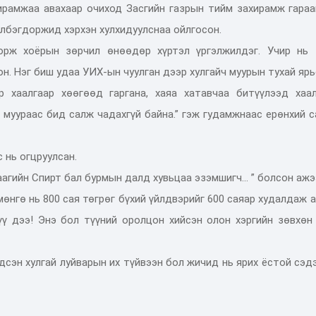
ирамжаа авахаар очиход Засгийн газрын тийм захирамж гараа
Элбэгдоржид хэрхэн хулхидуулснаа ойлгосон.
дорж хоёрын зөрчил өнөөдөр хүртэл үргэлжилдэг. Учир нь 
н. Нэг биш удаа УИХ-ын чуулган дээр хулгайч муурын тухай яр
р хаалгаар хөөгөөд гаргана, хаяа хатавчаа битүүлээд хаал
 муураас бид салж чадахгүй байна.” гэж гудамжнаас ерөнхий 
 нь огцруулсан.
гийн Спирт бал бурмын далд хувьцаа эзэмшигч... ” болсон ажэ
өнгө нь 800 сая төгрөг бүхий үйлдвэрийг 600 саяар худалдаж 
үү дээ! Энэ бол түүний оролцон хийсэн олон хэргийн зөвхөн
дсэн хулгай луйварын их түйвээн бол жичид нь ярих ёстой сэд