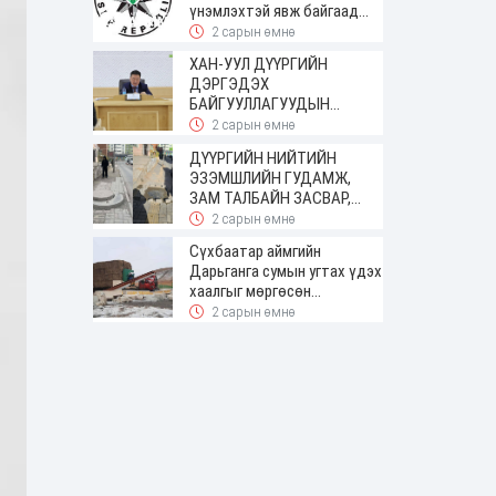
үнэмлэхтэй явж байгаад
баригджээ
2 сарын өмнө
ХАН-УУЛ ДҮҮРГИЙН
ДЭРГЭДЭХ
БАЙГУУЛЛАГУУДЫН
УДИРДАХ АЖИЛТНЫ
2 сарын өмнө
ШУУРХАЙ ЗӨВЛӨГӨӨН
ДҮҮРГИЙН НИЙТИЙН
ЗОХИОН БАЙГУУЛАГДЛАА
ЭЗЭМШЛИЙН ГУДАМЖ,
ЗАМ ТАЛБАЙН ЗАСВАР,
ШИНЭЧЛЭЛТИЙН АЖИЛ
2 сарын өмнө
ҮРГЭЛЖИЛЖ БАЙНА
Сүхбаатар аймгийн
Дарьганга сумын угтах үдэх
хаалгыг мөргөсөн
жолоочоос 150 сая төгрөг
2 сарын өмнө
нэхэмжилжээ