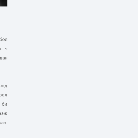
бол
р ч
дан
донд
өрөл
 би
рээж
ан.