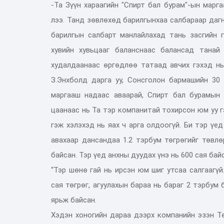
-Та Зүүн хараагийн "Спирт бал бурам"-ын марг
лээ. Танд зөвлөхөд барилгынхаа салбараар даг
барилгын салбарт манлайлахад тань засгийн 
хувийн хувьцааг баланснаас балансад танай
худалдаанаас өргөдлөө татаад авчих гэхэд нь 
З.Энхболд дарга уу, Сонсголон бармашийн 30
маргааш надаас аваарай, Спирт бал бурамын 
цаанаас нь Та тэр компанитай тохирсон юм уу г
гэж хэлэхэд нь яах ч арга олдоогүй. Би тэр үед
авахаар дансандаа 1.2 тэрбум төгрөгийг төвлө
байсан. Тэр үед анхны дуудах үнэ нь 600 сая байса
“Тэр шөнө гай нь ирсэн юм шиг утсаа салгаагү
сая төгрөг, агуулахын бараа нь бараг 2 тэрбум
ярьж байсан.
Хэдэн хоногийн дараа дээрх компанийн эзэн Т