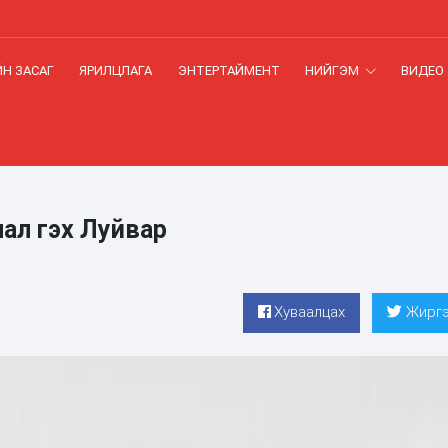
Н ЗАСАГ
ЯРИЛЦЛАГА
ЭНТЕРТАЙМЕНТ
НИЙГЭМ
ВИДЕО
лал гэх Луйвар
Хуваалцах
Жиргэ