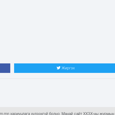
Жиргэх
alim.mn хариуцлага хүлээхгүй болно. Манай сайт ХХЗХ-ны журмын