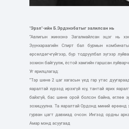
"Эрэл"-ийн Б.Эрдэнэбатыг залилсан нь
“Авлигын жинхэнэ Загалмайлсан эцэг нь хэ
Зүүнхараагийн Спирт бал бурмын комбинат
өрсөлдөгчгүйгээр, бүр тодруулбал зүгээр луй
зохион байгуулж, ёстой хамгийн гаршсан луйвар
Уг ярилцлагад:
“Тэр шөнө 2 цаг хагасын үед гар утас дуугара
яаралтай хүрээд ирэхгүй юу, тантай ярих яара
байхгүй, бас шөнө орой болсон байна, өглөө э
зохицуулна. Та яаралтай Ордонд миний өрөөнд 
гурван цагт давхиад очсон. Ингээд ордны арк
Амар мэнд асуугаад