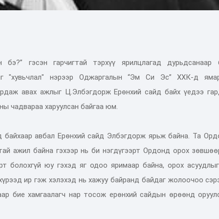
н бэ?” гэсэн гарчигтай тэрхүү ярилцлагад дурьдсанаар 
ыг "хувьчлал" нэрээр Оджаргалын “Эм Си Эс” ХХК-д яма
вардаж авах ажлыг Ц.Элбэгдорж Ерөнхий сайд байх үедээ гар
чны чадвараа харуулсан байгаа юм.
ад байхаар авбал Ерөнхий сайд Элбэгдорж ярьж байна. Та Ор
лтай ажил байна гэхээр нь би нэгдүгээрт Ордонд орох зөвшө
рт болохгүй юу гэхэд яг одоо яримаар байна, орох асуудлыг
хүрээд ир гэж хэлэхэд нь хажуу байранд байдаг жолоочоо сэ
аар бие хамгаалагч нар тосож ерөнхий сайдын өрөөнд оруулс