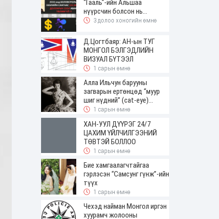
"Гааль"-ийн Альшаа
нүүрсчин болсон нь...
3 долоо хоногийн өмнө
Д.Цогтбаяр: АН-ын ТУГ
МОНГОЛ БЭЛГЭДЛИЙН
ВИЗУАЛ БҮТЭЭЛ
1 сарын өмнө
Алла Ильчун барууны
загварын ертөнцөд “муур
шиг нүдний” (cat-eye)
будалтын трендийг оруулж
1 сарын өмнө
ирсэн
ХАН-УУЛ ДҮҮРЭГ 24/7
ЦАХИМ ҮЙЛЧИЛГЭЭНИЙ
ТӨВТЭЙ БОЛЛОО
1 сарын өмнө
Бие хамгаалагчтайгаа
гэрлэсэн “Самсунг гүнж”-ийн
түүх
1 сарын өмнө
Чехэд найман Монгол иргэн
хуурамч жолооны