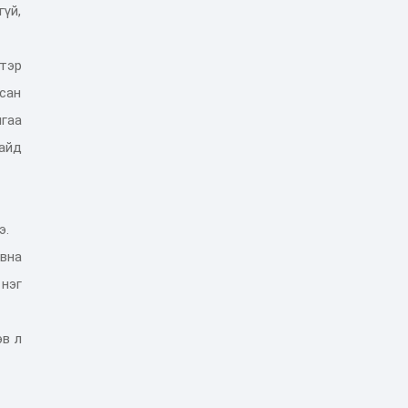
гүй,
тэр
ьсан
гаа
сайд
э.
авна
 нэг
эв л