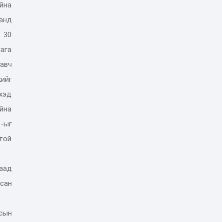
йна
танд
 30
ага
 авч
ийг
хэд
айна
”-ыг
лтой
гаад
мсан
сын