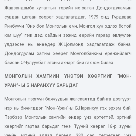
Жавзандамба хутагтын төрийн их хатан Дондогдуламын
сувдан цагаан хөөрөг хадгалагддаг. 1979 онд Гүрдаваа
Ринбүүчи “Энэ бол Монголын өмч, Монгол хүн эдлэх ёстой
юм шүү” гэж дэд сайдын ээжид өөрийн гараар өвлүүлэн
үлдээсэн нь өнөөдөр Ж.Цолмонд хадгалагдаж байна.
Дондогдулам хатны хөөрөг Монголбанкны ерөнхийлөгч
байсан О.Чулуунбат агсны эхнэрт бий гэх юм билээ.
МОНГОЛЫН ХАМГИЙН ҮНЭТЭЙ ХӨӨРГИЙГ “МОН-
УРАН”- Ы Б.НАРАНХҮҮ БАРЬДАГ
Монголын тэргүүн баячуудын жагсаалтад байнга дээгүүрт
нэр нь бичигддэг "Мон-Уран"-ы Б.Наранхүү гэх эрхэм бий.
Тэрбээр Монголын хамгийн өндөр үнэ өртөгтэй, эртний
хөөргийг гартаа барьдаг гэнэ. Түүний хөөрөг 16-р зууны
үеийн эртний эдлэл бөгөөд 380 сая төгрөгөөр үнэ