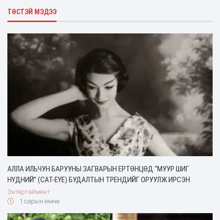
ТӨСТЭЙ МЭДЭЭ
АЛЛА ИЛЬЧУН БАРУУНЫ ЗАГВАРЫН ЕРТӨНЦӨД “МУУР ШИГ
НҮДНИЙ” (CAT-EYE) БУДАЛТЫН ТРЕНДИЙГ ОРУУЛЖ ИРСЭН
Энтертаймент
1 сарын өмнө