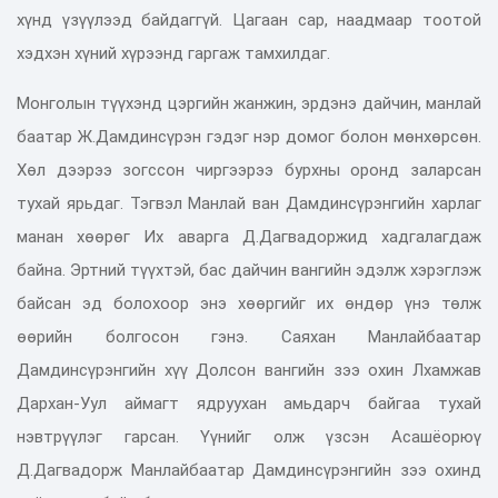
хүнд үзүүлээд байдаггүй. Цагаан сар, наадмаар тоотой
хэдхэн хүний хүрээнд гаргаж тамхилдаг.
Монголын түүхэнд цэргийн жанжин, эрдэнэ дайчин, манлай
баатар Ж.Дамдинсүрэн гэдэг нэр домог болон мөнхөрсөн.
Хөл дээрээ зогссон чиргээрээ бурхны оронд заларсан
тухай ярьдаг. Тэгвэл Манлай ван Дамдинсүрэнгийн харлаг
манан хөөрөг Их аварга Д.Дагвадоржид хадгалагдаж
байна. Эртний түүхтэй, бас дайчин вангийн эдэлж хэрэглэж
байсан эд болохоор энэ хөөргийг их өндөр үнэ төлж
өөрийн болгосон гэнэ. Саяхан Манлайбаатар
Дамдинсүрэнгийн хүү Долсон вангийн зээ охин Лхамжав
Дархан-Уул аймагт ядруухан амьдарч байгаа тухай
нэвтрүүлэг гарсан. Үүнийг олж үзсэн Асашёорюү
Д.Дагвадорж Манлайбаатар Дамдинсүрэнгийн зээ охинд