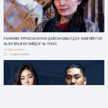
Р.АНХНЯМ: УУРЛАСАН БҮХЭН ДАЙСАН БИШ Л ДЭЭ. ХАМГИЙН ГОЛ
НЬ ЮУ ЯРЬЖ ЮУ ХИЙДЭГ НЬ ЧУХАЛ
Энтертаймент
2 сарын өмнө