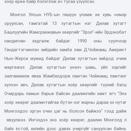
хоёр өрөө байр бэлэглэж ач тусаа үзүүлсэн.
Монгол Улсын НҮБ-ын гишүүн үлэмж их хувь нэмэр
оруулсан, тамгатай 13 хутагтын нэг Дилав хутагт
Башлуугийн Жамсранжавын хөөргийг “Эрэл”-ийн Эрдэнэбат
нандигнан хадгалж байдаг. 1990 оны сүүлчээр
Гандагтэгчинлэн хийдийн хамба лам Д.Чойжамц Америкт
Нью-Жерси мужид байдаг Дилав хутагтын хийдэд очиж
мөргөжээ. Дилав хутагтын үнэнч шавь, үйл хэргийг
залгамжилж яваа Жамбалдорж ламтан Чойжамц ламтанг
хүлээн авч, Дилав хутагтын хоёр хөөргийг түүний багш
Очирдарь ламын барьж байсан даалингийн хамт өгч “Энэ
хоёр хөөрөг даалинтайгаа бүтэн нэг жарны дараа эх нутаг
Монголдоо эргэн очих цаг нь болсон байжээ" гээд дайж
явуулжээ. Ингэхдээ энэ хоёр хөөрөг, даалин Монголд л
байх ёстой, хилийн дээс давах учиргүйг сануулсан байна.