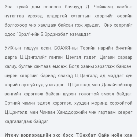
Энэ тухай дам сонссон баячууд Д .Чойжамц хамбыг
нутагтаа ирэхэд алдартай хутагтын хөөргийг өөрийн
болгохоор үнэ хаялцаж байсан гэж ярьдаг. Энэ хөөргийг
одоо “Эрэл”-ийн Б.Эрдэнэбат эзэмшдэг.
УИХ-ын гишүүн асан, БОАЖЯ-ны Төрийн нарийн бичгийн
дарга Ц.Цэнгэлийг ганган Цэнгэл гэдэг. Цагаан сараар
халиу, булган хантааз өмсөж, Богд хааны хэрэглэж байсан
шүрэн хөөргийг бариад явахад Ц.Цэнгэлд эд мэддэг хүн
өөрийн эрхгүй нүд унагадаг. Ц.Цэнгэлд мөн Далайчойнхор
вангийн хэрэглэж байсан шүрэн тоногтой эмээл байдаг.
Эртний чамин эдлэл хэрэглэл, хурдан моринд хорхойтой
Ц.Цэнгэлд мөн Чинван Ханддоржийн чин гартаам хөөрөг
хадгалагдаж байдаг.
Иточү корпорацийн экс босс Т.Энхбат Сайн ноён хан