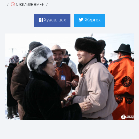
/
6 жилийн өмнө
/
Хуваалцах
Жиргэх