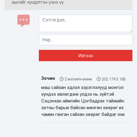
ашгийг хүндэтгэн үзнэ үү.
Зочин
2 жилийн өмнө
202.179.3.183
маш сайхан эдлэл хэрэглэлүүд монгол
хүндээ өвлөгдөж үлдэх нь зүйтэй
Сэцэнхан аймгийн Цогбадрах тайжийн
хатны барьж байсан мөнгөн хөөрөг их
чамин ганган сайхан хөөрөг байдаг юм.