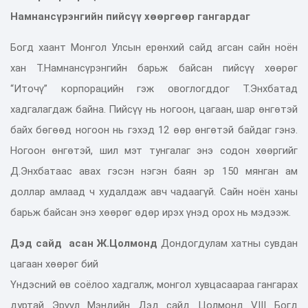
Намнансүрэнгийн пийсүү хөөргөөр гангардаг
Богд хаант Монгол Улсын ерөнхий сайд агсан сайн ноён
хан Т.Намнансүрэнгийн барьж байсан пийсүү хөөрөг
“Иточү” корпорацийн гэж овоглогддог Т.Энхбатад
хадгалагдаж байна. Пийсүү нь ногоон, цагаан, шар өнгөтэй
байх бөгөөд ногоон нь гэхэд 12 өөр өнгөтэй байдаг гэнэ.
Ногоон өнгөтэй, шил мэт тунгалаг энэ содон хөөргийг
Д.Энхбатаас авах гэсэн нэгэн баян эр 150 мянган ам
доллар амлаад ч худалдаж авч чадаагүй. Сайн ноён ханы
барьж байсан энэ хөөрөг өдөр ирэх үнэд орох нь мэдээж.
Дэд сайд асан Ж.Цолмонд
Дондогдулам хатны сувдан
цагаан хөөрөг бий
Үндэсний өв соёлоо хадгалж, монгол хувцасаараа гангарах
дуртай Эрүүл Мэндийн Дэд сайд Цолмонд VIII Богд