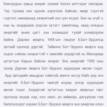
Баячуудын хувьд хөөрөг нүнжиг бэлээ илтгэдэг гангараа.
Тэр тусмаа хэн эдэлж хэрэглэж байсан, ямар түүхтэй
гэдгээс хамаараад хөөрөгний үнэ цэн өсдөг. Бие нь үгүй ч,
нэр нь алдаршиж үлдсэн хутагт хувилгаад, хаад ноёдын
хөөргийг өнөө цагт хэн эзэмшдэг тухай сонирхуулж
байна.
Дархан аварга, УИХ-ын гишүүн Б.Бат-Эрдэнэд
эртний эдлэлд дуртай. Тиймээс Бат-Эрдэнэ аварга хэд
хэдэн сайхан хөөрөгтэй ч хамгийн алдартай нь Манзушир
хутагтын барьж байсан хөөрөг. Энэ хөөргийг 1990 оны
эхээр Дархан аварга Бат-Эрдэнэ худалдаж авсан гэдэг.
Ард иргэдийн амьдрал сайнгүй, мөнгө хатуу байх үед энэ
хөөргийг Б.Бат-Эрдэнэ чамгүй өндөр үнээр худалдаж
авсан гэдэг. Алдартай хутагтын хөөрөг аваргын гарт
орсноор алдар нэр, олз омог, аз хийморь дагуулсан гэж
билэгшээдэг учраас Б.Бат-Эрдэнэ аварга энэ хөөргөө олон