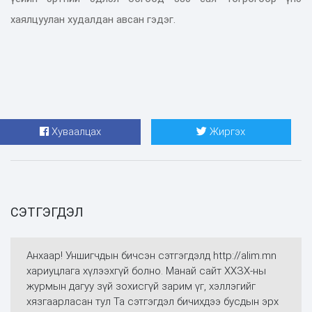
хаялцуулан худалдан авсан гэдэг.
Хуваалцах
Жиргэх
СЭТГЭГДЭЛ
Анхаар! Уншигчдын бичсэн сэтгэгдэлд http://alim.mn
хариуцлага хүлээхгүй болно. Манай сайт ХХЗХ-ны
журмын дагуу зүй зохисгүй зарим үг, хэллэгийг
хязгаарласан тул Та сэтгэгдэл бичихдээ бусдын эрх