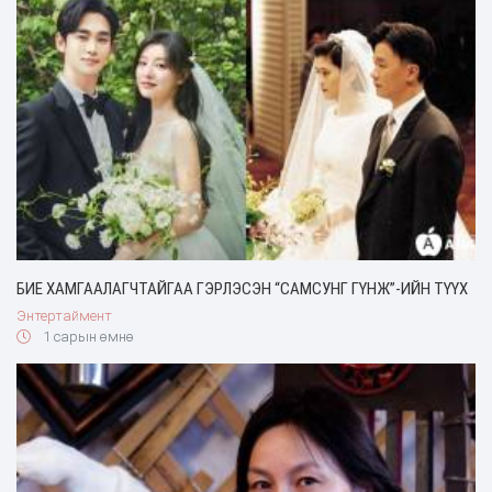
БИЕ ХАМГААЛАГЧТАЙГАА ГЭРЛЭСЭН “САМСУНГ ГҮНЖ”-ИЙН ТҮҮХ
Энтертаймент
1 сарын өмнө