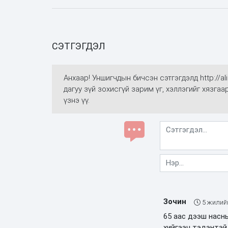
СЭТГЭГДЭЛ
Анхаар! Уншигчдын бичсэн сэтгэгдэлд http://
дагуу зүй зохисгүй зарим үг, хэллэгийг хязга
үзнэ үү.
Зочин
5 жилий
65 аас дээш насн
хийгээч тэдэнтэй