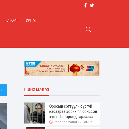
СПОРТ
УРЛАГ
х
ШИНЭ МЭДЭЭ
Оросын сэтгүүлч бүсгүй
насаараа хорих ял сонссон
хүнтэй шоронд гэрлэлээ
2 долоо хоногийн өмнө