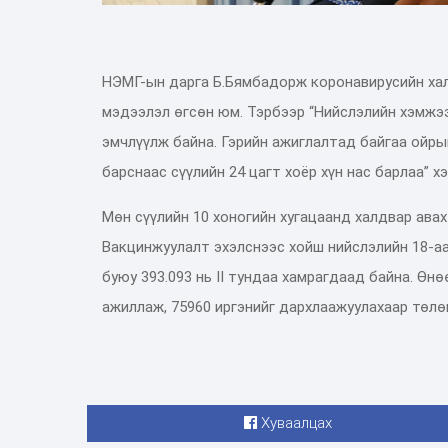
НЭМГ-ын дарга Б.Бямбадорж коронавирусийн ха
мэдээлэл өгсөн юм. Тэрбээр “Нийслэлийн хэмжээн
эмчлүүлж байна. Гэрийн ажиглалтад байгаа ойрын
барснаас сүүлийн 24 цагт хоёр хүн нас барлаа” х
Мөн сүүлийн 10 хоногийн хугацаанд халдвар авах
Вакцинжуулалт эхэлснээс хойш нийслэлийн 18-аас
буюу 393.093 нь II тундаа хамрагдаад байна. Өн
ажиллаж, 75960 иргэнийг дархлаажуулахаар төлө
Хуваалцах