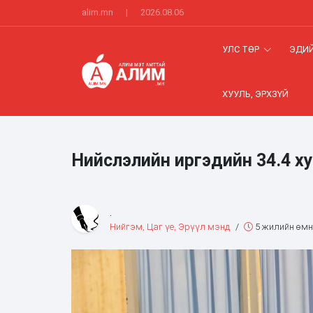
alim.mn
|
2026.08.06
УЛС ТӨР
ЭДИЙ
ХУУЛЬ, ЭРХЗҮЙ
Нийслэлийн иргэдийн 34.4 х
.
Нийгэм, Цаг үе, Эрүүл мэнд
/
5 жилийн өмн