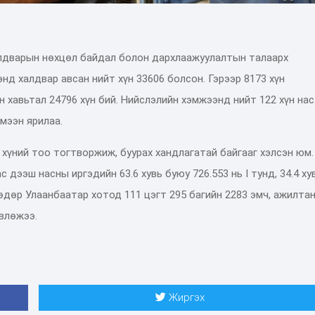
лдварын нөхцөл байдал болон дархлаажуулалтын талаарх
д халдвар авсан нийт хүн 33606 болсон. Гэрээр 8173 хүн
 хавьтал 24796 хүн бий. Нийслэлийн хэмжээнд нийт 122 хүн нас
эмээн ярилаа.
 хүний тоо тогтворжиж, буурах хандлагатай байгааг хэлсэн юм.
 дээш насны иргэдийн 63.6 хувь буюу 726.553 нь I тунд, 34.4 ху
өөдөр Улаанбаатар хотод 111 цэгт 295 багийн 2283 эмч, ажилта
влөжээ.
Жиргэх