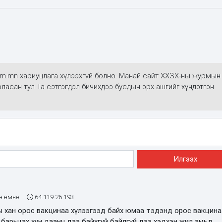
alim.mn хариуцлага хүлээхгүй болно. Манай сайт ХХЗХ-ны журмын
арласан тул Та сэтгэгдэл бичихдээ бусдын эрх ашгийг хүндэтгэн
н өмнө
64.119.26.193
ы хан орос вакцинаа хүлээгээд байх юмаа тэдэнд орос вакцина
 барьцах хүн даанч дээ байхгүй байлгүй дээ хэдхэн жил амьд