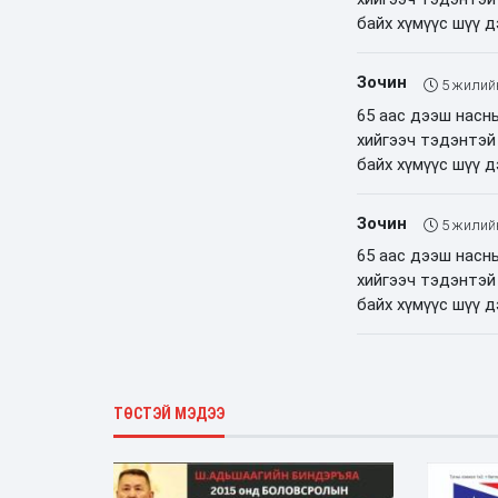
байх хүмүүс шүү д
Зочин
5 жилий
65 аас дээш насн
хийгээч тэдэнтэй
байх хүмүүс шүү д
Зочин
5 жилий
65 аас дээш насн
хийгээч тэдэнтэй
байх хүмүүс шүү д
ТӨСТЭЙ МЭДЭЭ