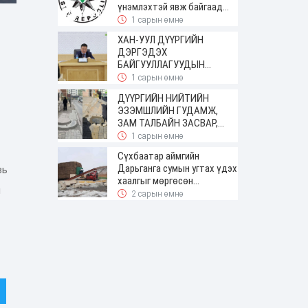
үнэмлэхтэй явж байгаад
баригджээ
1 сарын өмнө
ХАН-УУЛ ДҮҮРГИЙН
ДЭРГЭДЭХ
БАЙГУУЛЛАГУУДЫН
УДИРДАХ АЖИЛТНЫ
1 сарын өмнө
ШУУРХАЙ ЗӨВЛӨГӨӨН
ДҮҮРГИЙН НИЙТИЙН
ЗОХИОН БАЙГУУЛАГДЛАА
ЭЗЭМШЛИЙН ГУДАМЖ,
ЗАМ ТАЛБАЙН ЗАСВАР,
ШИНЭЧЛЭЛТИЙН АЖИЛ
1 сарын өмнө
ҮРГЭЛЖИЛЖ БАЙНА
Сүхбаатар аймгийн
Дарьганга сумын угтах үдэх
вь
хаалгыг мөргөсөн
н
жолоочоос 150 сая төгрөг
2 сарын өмнө
нэхэмжилжээ