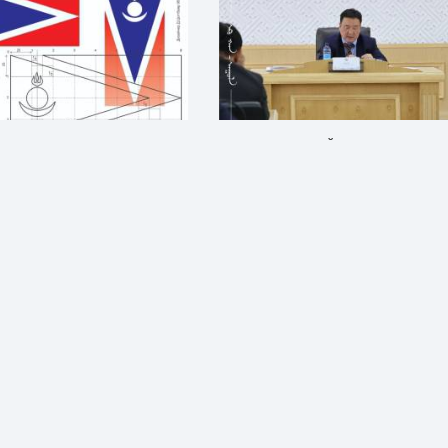
ЯР: АН-ЫН ТУГ МОНГОЛ
ХАН-УУЛ ДҮҮРГИЙН ДЭРГЭДЭХ
ИЙН ВИЗУАЛ БҮТЭЭЛ
БАЙГУУЛЛАГУУДЫН УДИРДАХ
АЖИЛТНЫ ШУУРХАЙ ЗӨВЛӨГӨӨН
ЗОХИОН БАЙГУУЛАГДЛАА
н өмнө
Нийгэм
1 сарын өмнө