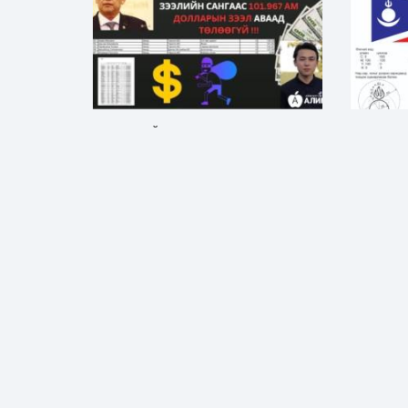
"ГААЛЬ"-ИЙН АЛЬШАА НҮҮРСЧИН
Д.ЦОГТБА
БОЛСОН НЬ...
БЭЛГЭДЛ
Нийгэм
Нийгэм
3 долоо хоногийн өмнө
1 сары