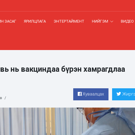
Н ЗАСАГ
ЯРИЛЦЛАГА
ЭНТЕРТАЙМЕНТ
НИЙГЭМ
ВИДЕО
увь нь вакциндаа бүрэн хамрагдлаа
Хуваалцах
Жиргэ
ө
/