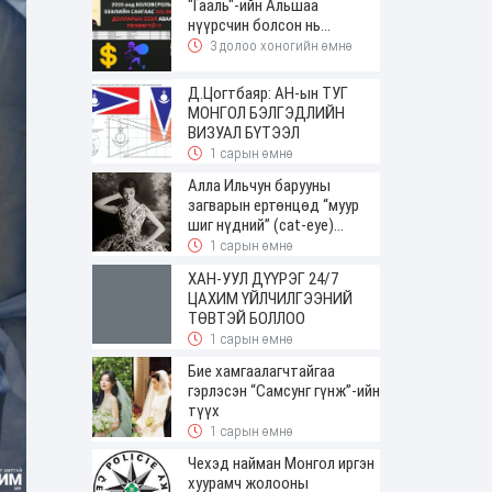
"Гааль"-ийн Альшаа
нүүрсчин болсон нь...
3 долоо хоногийн өмнө
Д.Цогтбаяр: АН-ын ТУГ
МОНГОЛ БЭЛГЭДЛИЙН
ВИЗУАЛ БҮТЭЭЛ
1 сарын өмнө
Алла Ильчун барууны
загварын ертөнцөд “муур
шиг нүдний” (cat-eye)
будалтын трендийг оруулж
1 сарын өмнө
ирсэн
ХАН-УУЛ ДҮҮРЭГ 24/7
ЦАХИМ ҮЙЛЧИЛГЭЭНИЙ
ТӨВТЭЙ БОЛЛОО
1 сарын өмнө
Бие хамгаалагчтайгаа
гэрлэсэн “Самсунг гүнж”-ийн
түүх
1 сарын өмнө
Чехэд найман Монгол иргэн
хуурамч жолооны