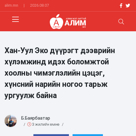
alim.mn
|
2026.08.07
Хан-Уул Эко дүүрэгт дээврийн
хүлэмжинд идэх боломжтой
хоолны чимэглэлийн цэцэг,
хүнсний нарийн ногоо тарьж
ургуулж байна
Б.Баярбаатар
/
3 жилийн өмнө
/