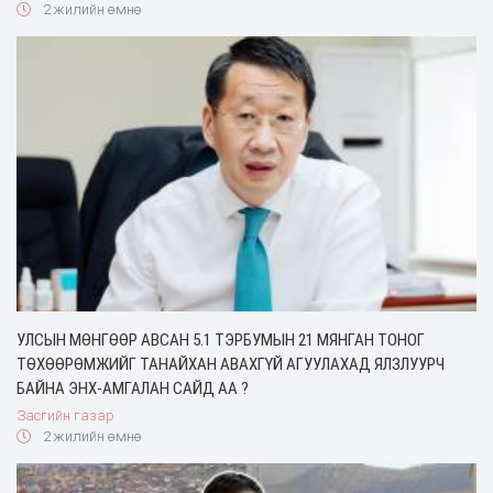
2 жилийн өмнө
УЛСЫН МӨНГӨӨР АВСАН 5.1 ТЭРБУМЫН 21 МЯНГАН ТОНОГ
ТӨХӨӨРӨМЖИЙГ ТАНАЙХАН АВАХГҮЙ АГУУЛАХАД ЯЛЗЛУУРЧ
БАЙНА ЭНХ-АМГАЛАН САЙД АА ?
Засгийн газар
2 жилийн өмнө