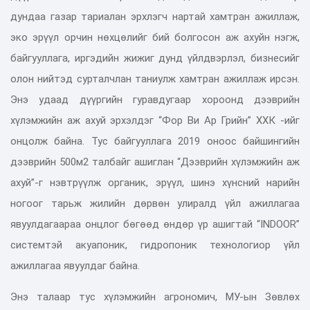
дундаа газар тариалан эрхлэгч нартай хамтран ажиллаж,
эко эрүүл орчин нөхцөлийг бий болгосон аж ахуйн нэгж,
байгууллага, иргэдийн жижиг дунд үйлдвэрлэл, бизнесийг
олон нийтэд сурталчлан таниулж хамтран ажиллаж ирсэн.
Энэ удаад дүүргийн гуравдугаар хороонд дээврийн
хүлэмжийн аж ахуй эрхэлдэг “Фор Ви Ар Грийн” ХХК -ийг
онцолж байна. Тус байгууллага 2019 оноос байшингийн
дээврийн 500м2 талбайг ашиглан “Дээврийн хүлэмжийн аж
ахуй”-г нэвтрүүлж органик, эрүүл, шинэ хүнсний нарийн
ногоог тарьж жилийн дөрвөн улиралд үйл ажиллагаа
явуулдагаараа онцлог бөгөөд өндөр үр ашигтай “INDOOR”
системтэй акуапоник, гидропоник технологиор үйл
ажиллагаа явуулдаг байна.
Энэ талаар тус хүлэмжийн агрономич, МУ-ын Зөвлөх