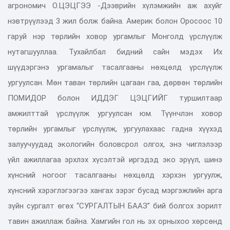
агрономич О.ЦЭЦГЭЭ -Дээврийн хүлэмжийн аж ахуйг
нэвтрүүлээд 3 жил болж байна. Америк болон Оросоос 10
гаруй нэр төрлийн ховор ургамлыг Монголд үрслүүлж
нутагшууллаа. Тухайлбал бидний сайн мэдэх Их
шүүдэргэнэ ургамалыг тасалгааны нөхцөлд үрслүүлж
ургуулсан. Мөн таван төрлийн цагаан гаа, дөрвөн төрлийн
ПОМИДОР болон ИДДЭГ ЦЭЦГИЙГ туршилтаар
амжилттай үрслүүлж ургуулсан юм. Түүнчлэн ховор
төрлийн ургамлыг үрслүүлж, ургуулахаас гадна хүүхэд
залуучуудад экологийн боловсрол олгох, энэ чиглэлээр
үйл ажиллагаа эрхлэх хүсэлтэй иргэдэд эко эрүүл, шинэ
хүнсний ногоог тасалгааны нөхцөлд хэрхэн ургуулж,
хүнсний хэрэглэгээгээ хангах зэрэг бусад мэргэжлийн арга
зүйн сургалт өгөх “СУРГАЛТЫН БААЗ” бий болгох зорилт
тавин ажиллаж байна. Хамгийн гол нь эх орныхоо хөрсөнд