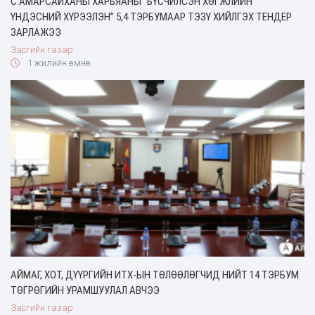
С.АМАРСАЙХАНЫ ХАРЬЯАНЫ “БҮСЧИЛСЭН ХӨГЖЛИЙН
ҮНДЭСНИЙ ХҮРЭЭЛЭН” 5,4 ТЭРБУМААР ТЭЗҮ ХИЙЛГЭХ ТЕНДЕР
ЗАРЛАЖЭЭ
Засгийн газар
1 жилийн өмнө
АЙМАГ, ХОТ, ДҮҮРГИЙН ИТХ-ЫН ТӨЛӨӨЛӨГЧИД НИЙТ 14 ТЭРБУМ
ТӨГРӨГИЙН УРАМШУУЛАЛ АВЧЭЭ
Засгийн газар