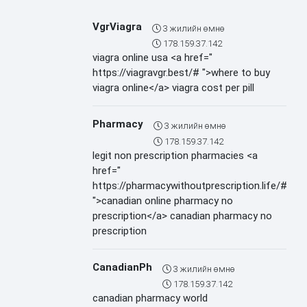
VgrViagra
3 жилийн өмнө
178.159.37.142
viagra online usa <a href="
https://viagravgr.best/# ">where to buy
viagra online</a> viagra cost per pill
Pharmacy
3 жилийн өмнө
178.159.37.142
legit non prescription pharmacies <a
href="
https://pharmacywithoutprescription.life/#
">canadian online pharmacy no
prescription</a> canadian pharmacy no
prescription
CanadianPh
3 жилийн өмнө
178.159.37.142
canadian pharmacy world