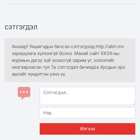
СЭТГЭГДЭЛ
Анхаар! Уншигчдын бичсэн сэтгэгдэлд http://alim.mn
хариуцлага хүлээхгүй болно. Манай сайт ХХЗХ-ны
журмын дагуу зүй зохисгүй зарим үг, хэллэгийг
хязгаарласан тул Та сэтгэгдэл бичихдээ бусдын эрх
ашгийг хүндэтгэн үзнэ үү.