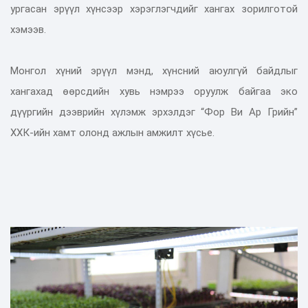
ургасан эрүүл хүнсээр хэрэглэгчдийг хангах зорилготой
хэмээв.
Монгол хүний эрүүл мэнд, хүнсний аюулгүй байдлыг
хангахад өөрсдийн хувь нэмрээ оруулж байгаа эко
дүүргийн дээврийн хүлэмж эрхэлдэг “Фор Ви Ар Грийн”
ХХК-ийн хамт олонд ажлын амжилт хүсье.