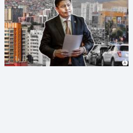
ХОТЫН ДАРГА ӨМНӨХ УДИРДЛАГУУДЫН АВТОБУСНЫ "ХУЛГАЙ"-Г
ӨНӨӨДӨР Л МЭДСЭН ГЭЖ ҮҮ ...
Засгийн газар
2 жилийн өмнө