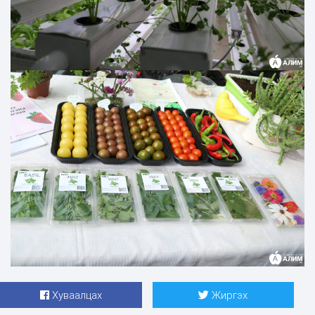
Хуваалцах
Жиргэх