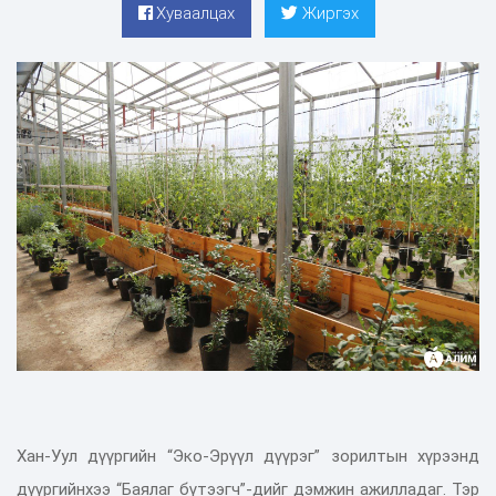
Хуваалцах
Жиргэх
Хан-Уул дүүргийн “Эко-Эрүүл дүүрэг” зорилтын хүрээнд
дүүргийнхээ “Баялаг бүтээгч”-дийг дэмжин ажилладаг. Тэр