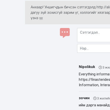
Анхаар! Уншигчдын бичсэн сэтгэгдэлд http://
дагуу зүй зохисгүй зарим үг, хэллэгийг хязга
үзнэ үү.
Nipolikuk
3 жи
Everything informat
https://finasteride
Information, Inter
зочин
3 жилий
ийм дарга манайд