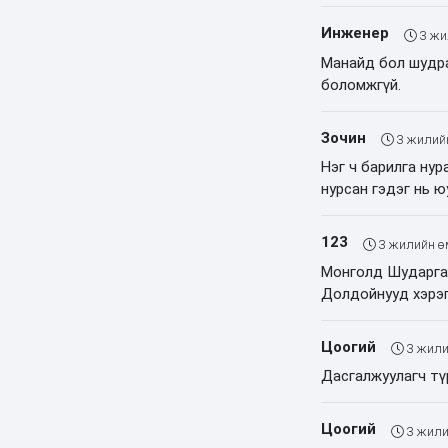
Инженер
3 жи
Манайд бол шудра
боломжгүй.
Зочин
3 жилий
Нэг ч барилга нур
нурсан гэдэг нь ю
123
3 жилийн ө
Монголд Шударга 
Долдойнууд хэрэ
Цоогий
3 жили
Дасгалжуулагч тү
Цоогий
3 жили