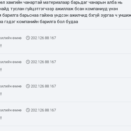
өсөл хамгийн чанартай материалаар барьдаг чанарын алба нь
найд туслан гүйцэтгэгчээр ажиллаж бсан компаниуд үнэн
 барилга барьснаа гайхна үндсэн ажилчид бхгүй зургаа ч унши
на гэдэг компанийн барилга бол будаа
жилийн өмнө
202.126.88.167
!
жилийн өмнө
202.126.88.167
!
жилийн өмнө
202.126.88.167
!
жилийн өмнө
202.126.88.167
!