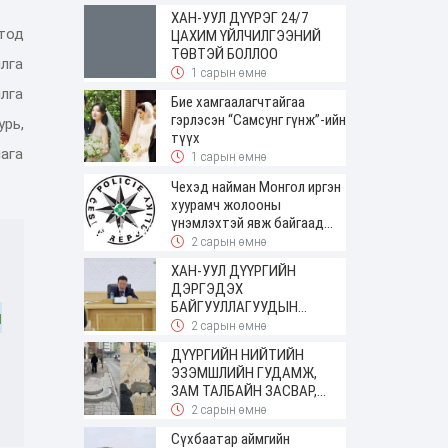
ирсэн
ХАН-УУЛ ДҮҮРЭГ 24/7
тод
ЦАХИМ ҮЙЛЧИЛГЭЭНИЙ
ТӨВТЭЙ БОЛЛОО
илга
1 сарын өмнө
лга
Бие хамгаалагчтайгаа
гэрлэсэн “Самсунг гүнж”-ийн
урь,
түүх
ага
1 сарын өмнө
Чехэд найман Монгол иргэн
хуурамч жолооны
үнэмлэхтэй явж байгаад
баригджээ
2 сарын өмнө
ХАН-УУЛ ДҮҮРГИЙН
ДЭРГЭДЭХ
БАЙГУУЛЛАГУУДЫН
н
УДИРДАХ АЖИЛТНЫ
2 сарын өмнө
ШУУРХАЙ ЗӨВЛӨГӨӨН
ДҮҮРГИЙН НИЙТИЙН
ЗОХИОН БАЙГУУЛАГДЛАА
ЭЗЭМШЛИЙН ГУДАМЖ,
ЗАМ ТАЛБАЙН ЗАСВАР,
ШИНЭЧЛЭЛТИЙН АЖИЛ
2 сарын өмнө
ҮРГЭЛЖИЛЖ БАЙНА
Сүхбаатар аймгийн