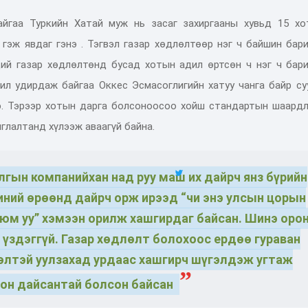
айгаа Туркийн Хатай муж нь засаг захиргааны хувьд 15 хо
 гэж явдаг гэнэ . Тэгвэл газар хөдлөлтөөр нэг ч байшин бар
дий газар хөдлөлтөнд бусад хотын адил өртсөн ч нэг ч бари
ил удирдаж байгаа Оккес Эсмасоглигийн хатуу чанга байр су
э. Тэрээр хотын дарга болсоноосоо хойш стандартын шаардл
шиглалтанд хүлээж аваагүй байна.
илгын компанийхан над руу маш их дайрч янз бүрийн
иний өрөөнд дайрч орж ирээд “чи энэ улсын цорын
 юм уу” хэмээн орилж хашгирдаг байсан. Шинэ оро
 үздэггүй. Газар хөдлөлт болохоос ердөө гураван
өлтэй уулзахад урдаас хашгирч шүгэлдэж угтаж
лон дайсантай болсон байсан