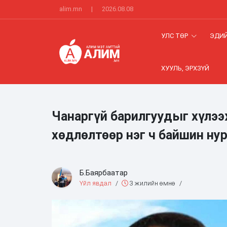
alim.mn
|
2026.08.08
УЛС ТӨР
ЭДИЙ
ХУУЛЬ, ЭРХЗҮЙ
Чанаргүй барилгуудыг хүлээ
хөдлөлтөөр нэг ч байшин ну
Б.Баярбаатар
Үйл явдал
/
3 жилийн өмнө
/