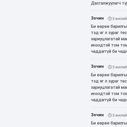
Дасгалжуулагч тү
Зочин
3 жилий
Би өөрөө барилгы
тэд яг л зураг т
хариуцлагатай ма
инээдтэй том том
чаддаггүй би чад
Зочин
3 жилий
Би өөрөө барилгы
тэд яг л зураг т
хариуцлагатай ма
инээдтэй том том
чаддаггүй би чад
Зочин
3 жилий
Би өөрөө барилгы