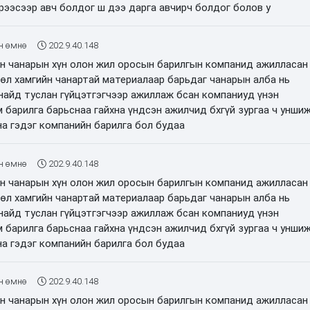
рээсээр авч болдог ш дээ дарга авчирч болдог болов у
н өмнө
202.9.40.148
н чанарын хүн олон жил оросын барилгын компанид ажилласан
өсөл хамгийн чанартай материалаар барьдаг чанарын алба нь
найд туслан гүйцэтгэгчээр ажиллаж бсан компаниуд үнэн
 барилга барьснаа гайхна үндсэн ажилчид бхгүй зургаа ч унши
на гэдэг компанийн барилга бол будаа
н өмнө
202.9.40.148
н чанарын хүн олон жил оросын барилгын компанид ажилласан
өсөл хамгийн чанартай материалаар барьдаг чанарын алба нь
найд туслан гүйцэтгэгчээр ажиллаж бсан компаниуд үнэн
 барилга барьснаа гайхна үндсэн ажилчид бхгүй зургаа ч унши
на гэдэг компанийн барилга бол будаа
н өмнө
202.9.40.148
н чанарын хүн олон жил оросын барилгын компанид ажилласан