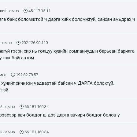
лийн өмнө
45.117.35.11
га байх боломжтой ч дарга хийх боломжгүй, сайхан амьдрах ч
н өмнө
202.126.90.110
аагүй гэсэн хир нь голцуу хувийн компаниудын барьсан барилга
у гэж байгаа юм .
мнө
192.82.78.57
хүнийг хичнээн чадвартай байсан ч ДАРГА болохгүй.
гтэй
йн өмнө
66.181.160.34
рээсээр авч болдог ш дээ дарга авчирч болдог болов у
йн өмнө
66.181.160.34