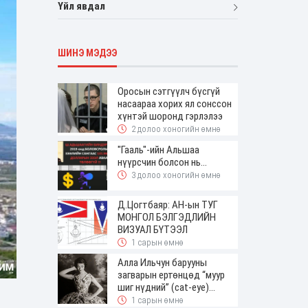
Үйл явдал
ШИНЭ МЭДЭЭ
Оросын сэтгүүлч бүсгүй
насаараа хорих ял сонссон
хүнтэй шоронд гэрлэлээ
2 долоо хоногийн өмнө
"Гааль"-ийн Альшаа
нүүрсчин болсон нь...
3 долоо хоногийн өмнө
Д.Цогтбаяр: АН-ын ТУГ
МОНГОЛ БЭЛГЭДЛИЙН
ВИЗУАЛ БҮТЭЭЛ
1 сарын өмнө
Алла Ильчун барууны
загварын ертөнцөд “муур
шиг нүдний” (cat-eye)
будалтын трендийг оруулж
1 сарын өмнө