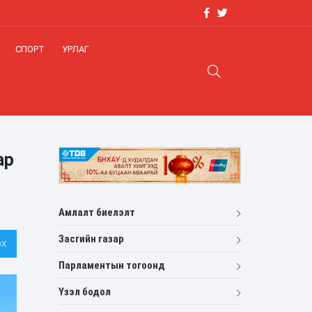
СПОРТ
УРЛАГ
ар
Амлалт биелэлт
Засгийн газар
х
Парламентын тогоонд
Үзэл бодол