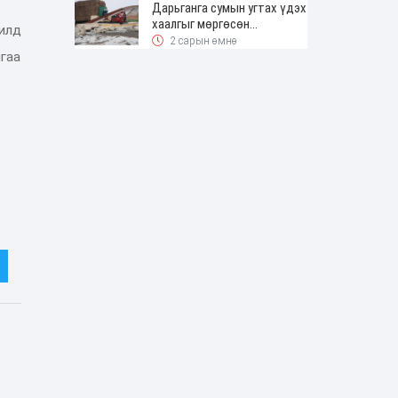
Дарьганга сумын угтах үдэх
хаалгыг мөргөсөн
илд
жолоочоос 150 сая төгрөг
2 сарын өмнө
нэхэмжилжээ
гаа