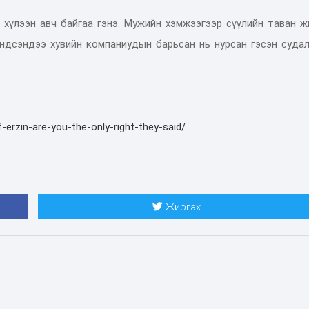
хүлээн авч байгаа гэнэ. Мужийн хэмжээгээр сүүлийн таван ж
ндсэндээ хувийн компаниудын барьсан нь нурсан гэсэн судал
-erzin-are-you-the-only-right-they-said/
Жиргэх