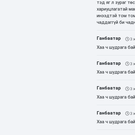
тэд яг л зураг т
хариуцлагатай ма
инээдтэй том том
чаддаггүй би чад
Ганбаатар
3 
Хаа ч шудрага бай
Ганбаатар
3 
Хаа ч шудрага бай
Ганбаатар
3 
Хаа ч шудрага бай
Ганбаатар
3 
Хаа ч шудрага бай