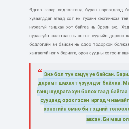
Өдгөө газар хөдлөлтөнд бүрэн нэрвэгдээд б
хуваагддаг агаад хот нь тухайн хэсгийнхээ төв
нураагүй ганцхан хот байгаа нь Эрзин аж. Хэ
нураагүйн шалтгаан нь хотыг сүүлийн дөрвөн ж
бодлогийн ач байсан нь одоо тодорхой болжэ
хангаагүй нэг ч барилга, орон сууцны хотхонг а
Энэ бол тун хэцүү үе байсан. Бар
дарамт шахалт үзүүлдэг байлаа. М
ганц шудрага хүн болох гээд байгаа
сууцанд орох гэсэн иргэд ч намайг
хоногийн өмнө би тэдний төлөөл
авсан. Би маш о