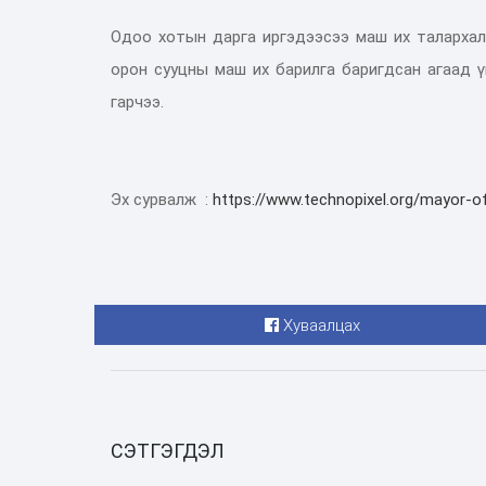
Одоо хотын дарга иргэдээсээ маш их талархал 
орон сууцны маш их барилга баригдсан агаад ү
гарчээ.
Эх сурвалж :
https://www.technopixel.org/mayor-of
Хуваалцах
СЭТГЭГДЭЛ