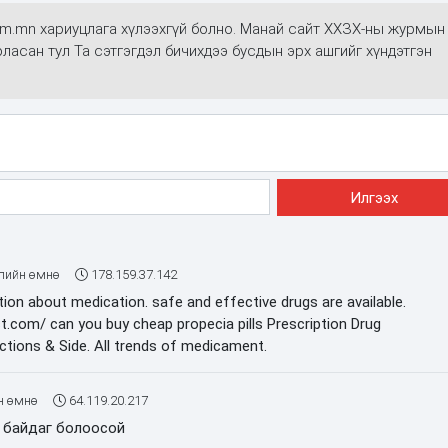
alim.mn хариуцлага хүлээхгүй болно. Манай сайт ХХЗХ-ны журмын
арласан тул Та сэтгэгдэл бичихдээ бусдын эрх ашгийг хүндэтгэн
лийн өмнө
178.159.37.142
ion about medication. safe and effective drugs are available.
st.com/ can you buy cheap propecia pills Prescription Drug
actions & Side. All trends of medicament.
н өмнө
64.119.20.217
 байдаг болоосой