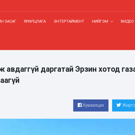
Н ЗАСАГ
ЯРИЛЦЛАГА
ЭНТЕРТАЙМЕНТ
НИЙГЭМ
ВИДЕО
ж авдаггүй даргатай Эрзин хотод газ
раагүй
Хуваалцах
Жиргэ