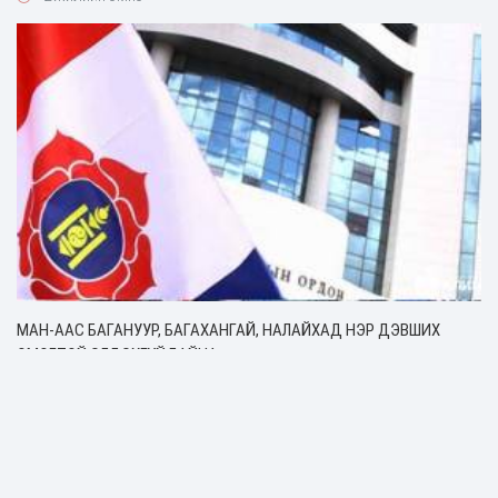
МАН-ААС БАГАНУУР, БАГАХАНГАЙ, НАЛАЙХАД НЭР ДЭВШИХ
ЭМЭГТЭЙ ОЛДОХГҮЙ БАЙНА
Парламентын тогоонд
2 жилийн өмнө