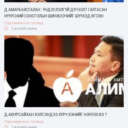
Д.АМАРБАЯСГАЛАН : ҮНДЭСЛЭЛГҮЙ ДҮГНЭЛТ ГАРГАСАН
НҮҮРСНИЙ СОНСГОЛЫН ШИНЖЭЭЧИЙГ ШҮҮХЭД ӨГСӨН
Парламентын тогоонд
2 жилийн өмнө
Д.АЮУРСАЙХАН ХЭЛСЭНДЭЭ ХҮРЧ ХЭНИЙГ НЭРЛЭХ ВЭ ?
Парламентын тогоонд
2 жилийн өмнө