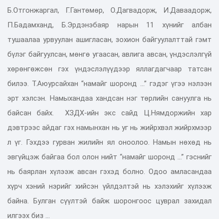
Б.Отгонжаргал, Г.Гантөмөр, О.Дагвадорж, И.Даваадорж,
П.Бадамханд, Б.Эрдэнэбаяр нарын 11 хүнийг албан
тушаалаа урвуулан ашигласан, зохион байгуулалттай гэмт
бүлэг байгуулсан, мөнгө угаасан, авлига авсан, үндэслэлгүй
хөрөнгөжсөн гэх үндэслэлүүдээр яллагдагчаар татсан
билээ. Т.Аюурсайхан “намайг шоронд ...” гэдэг үгээ нэлээн
эрт хэлсэн. Намыхандаа хандсан нэг төрлийн сануулга нь
байсан байх. ХЗДХ-ийн экс сайд Ц.Нямдоржийн хар
дэвтрээс айдаг гэх намынхан нь уг нь жийрхвэл жийрхмээр
л үг. Гэхдээ гурван жилийн ял оноолоо. Намын нөхөд нь
эвгүйцэж байгаа бол олон нийт “намайг шоронд ...” гэснийг
нь баярлан хүлээж авсан гэхэд болно. Одоо амласандаа
хүрч хэний нэрийг хийсэн үйлдэлтэй нь хэлэхийг хүлээж
байна. Булган сүүлтэй байж шоронгоос цуврал захидал
илгээх биз ...