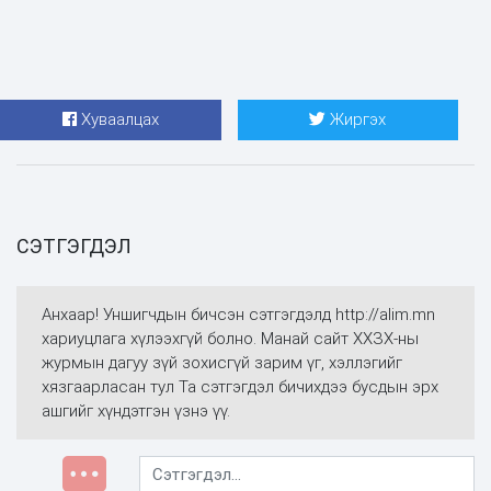
Хуваалцах
Жиргэх
СЭТГЭГДЭЛ
Анхаар! Уншигчдын бичсэн сэтгэгдэлд http://alim.mn
хариуцлага хүлээхгүй болно. Манай сайт ХХЗХ-ны
журмын дагуу зүй зохисгүй зарим үг, хэллэгийг
хязгаарласан тул Та сэтгэгдэл бичихдээ бусдын эрх
ашгийг хүндэтгэн үзнэ үү.