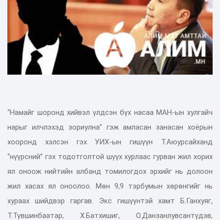
“Намайг шоронд хийвэл үлдсэн бүх насаа МАН-ын хулгайч
нарыг илчлэхэд зориулна” гэж амласан занасан хоёрын
хооронд хэлсэн гэх УИХ-ын гишүүн Т.Аюурсайханд
“нүүрсний” гэх тодотголтой шүүх хурлаас гурван жил хорих
ял оноож нийтийн албанд томилогдох эрхийг нь долоон
жил хасах ял оноолоо. Мөн 9,9 тэрбумын хөрөнгийг нь
хураах шийдвэр гаргав. Экс гишүүнтэй хамт Б.Ганхуяг,
Т.Түвшинбаатар, X.Батхишиг, О.Данзанлувсантүдэв,