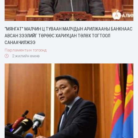
“МЯНГАТ” МАЛЧИН Ц.ТУВААН МАЛЧДЫН АРИЛЖААНЫ БАНКНААС
АВСАН ЗЭЭЛИЙГ ТӨРӨӨС ХАРИУЦАН ТӨЛӨХ ТОГТООЛ
САНААЧИЛЖЭЭ
Парламентын тогоонд
2 жилийн өмнө