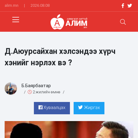
alim.mn
|
2026.08.08
Д.Аюурсайхан хэлсэндээ хүрч
хэнийг нэрлэх вэ ?
Б.Баярбаатар
/
2 жилийн өмнө
/
Хуваалцах
Жиргэх