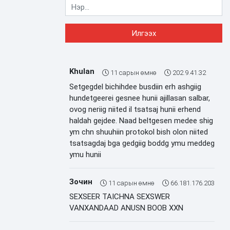
Khulan
11 сарын өмнө
202.9.41.32
Setgegdel bichihdee busdiin erh ashgiig
hundetgeerei gesnee hunii ajillasan salbar,
ovog neriig niited il tsatsaj hunii erhend
haldah gejdee. Naad beltgesen medee shig
ym chn shuuhiin protokol bish olon niited
tsatsagdaj bga gedgiig boddg ymu meddeg
ymu hunii
Зочин
11 сарын өмнө
66.181.176.203
SEXSEER TAICHNA SEXSWER
VANXANDAAD ANUSN BOOB XXN