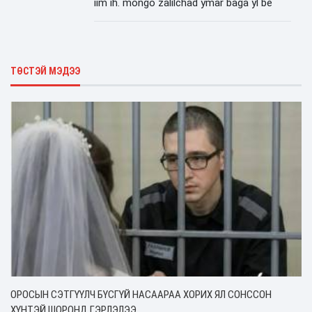
iim ih. mongo zalilchad ymar baga yl be
ТӨСТЭЙ МЭДЭЭ
ОРОСЫН СЭТГҮҮЛЧ БҮСГҮЙ НАСААРАА ХОРИХ ЯЛ СОНССОН
ХҮНТЭЙ ШОРОНД ГЭРЛЭЛЭЭ