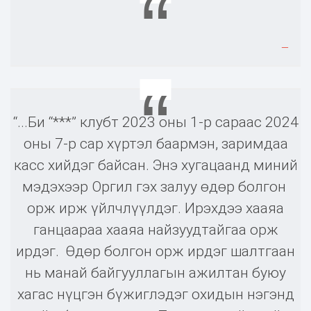
“...Би “***” клубт 2023 оны 1-р сараас 2024
оны 7-р сар хүртэл баармэн, заримдаа
касс хийдэг байсан. Энэ хугацаанд миний
мэдэхээр Оргил гэх залуу өдөр болгон
орж ирж үйлчлүүлдэг. Ирэхдээ хааяа
ганцаараа хааяа найзуудтайгаа орж
ирдэг. Өдөр болгон орж ирдэг шалтгаан
нь манай байгууллагын ажилтан буюу
хагас нүцгэн бүжиглэдэг охидын нэгэнд