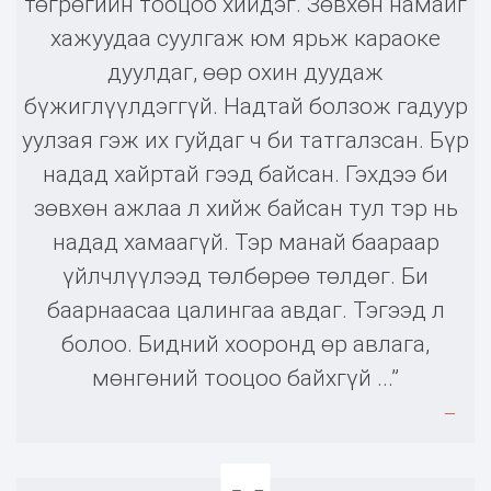
төгрөгийн тооцоо хийдэг. Зөвхөн намайг
хажуудаа суулгаж юм ярьж караоке
дуулдаг, өөр охин дуудаж
бүжиглүүлдэггүй. Надтай болзож гадуур
уулзая гэж их гуйдаг ч би татгалзсан. Бүр
надад хайртай гээд байсан. Гэхдээ би
зөвхөн ажлаа л хийж байсан тул тэр нь
надад хамаагүй. Тэр манай баараар
үйлчлүүлээд төлбөрөө төлдөг. Би
баарнаасаа цалингаа авдаг. Тэгээд л
болоо. Бидний хооронд өр авлага,
мөнгөний тооцоо байхгүй ...”