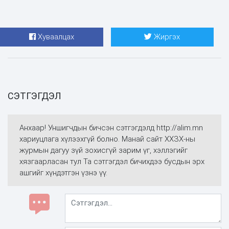
Хуваалцах
Жиргэх
СЭТГЭГДЭЛ
Анхаар! Уншигчдын бичсэн сэтгэгдэлд http://alim.mn
хариуцлага хүлээхгүй болно. Манай сайт ХХЗХ-ны
журмын дагуу зүй зохисгүй зарим үг, хэллэгийг
хязгаарласан тул Та сэтгэгдэл бичихдээ бусдын эрх
ашгийг хүндэтгэн үзнэ үү.