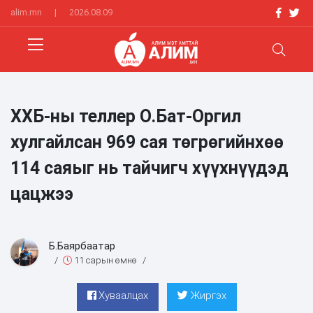
alim.mn
|
2026.08.09
ХХБ-ны теллер О.Бат-Оргил
хулгайлсан 969 сая төгрөгийнхөө
114 саяыг нь тайчигч хүүхнүүдэд
цацжээ
Б.Баярбаатар
/
11 сарын өмнө
/
Хуваалцах
Жиргэх