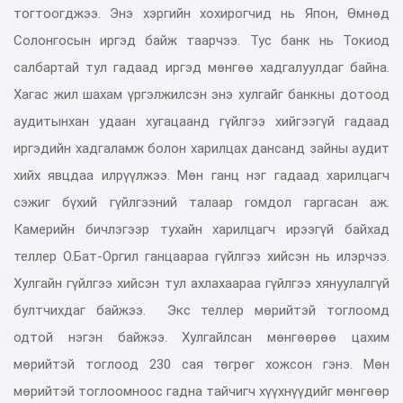
тогтоогджээ. Энэ хэргийн хохирогчид нь Япон, Өмнөд
Солонгосын иргэд байж таарчээ. Тус банк нь Токиод
салбартай тул гадаад иргэд мөнгөө хадгалуулдаг байна.
Хагас жил шахам үргэлжилсэн энэ хулгайг банкны дотоод
аудитынхан удаан хугацаанд гүйлгээ хийгээгүй гадаад
иргэдийн хадгаламж болон харилцах дансанд зайны аудит
хийх явцдаа илрүүлжээ. Мөн ганц нэг гадаад харилцагч
сэжиг бүхий гүйлгээний талаар гомдол гаргасан аж.
Камерийн бичлэгээр тухайн харилцагч ирээгүй байхад
теллер О.Бат-Оргил ганцаараа гүйлгээ хийсэн нь илэрчээ.
Хулгайн гүйлгээ хийсэн тул ахлахаараа гүйлгээ хянуулалгүй
бултчихдаг байжээ. Экс теллер мөрийтэй тоглоомд
одтой нэгэн байжээ. Хулгайлсан мөнгөөрөө цахим
мөрийтэй тоглоод 230 сая төгрөг хожсон гэнэ. Мөн
мөрийтэй тоглоомноос гадна тайчигч хүүхнүүдийг мөнгөөр