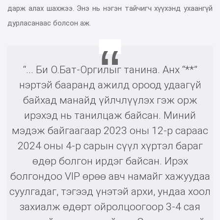
дарж алах шахжээ. Энэ нь нэгэн тайчигч хүүхэнд ухаангүй
дурласанаас болсон аж.
“... Би О.Бат-Оргилыг танина. Анх “**”
нэртэй бааранд ажилд ороод удаагүй
байхад манайд үйлчлүүлэх гэж орж
ирэхэд нь танилцаж байсан. Миний
мэдэж байгаагаар 2023 оны 12-р сараас
2024 оны 4-р сарын сүүл хүртэл бараг
өдөр болгон ирдэг байсан. Ирэх
болгондоо VIP өрөө авч намайг хажуудаа
суулгадаг, тэгээд үнэтэй архи, ундаа хоол
захиалж өдөрт ойролцоогоор 3-4 сая