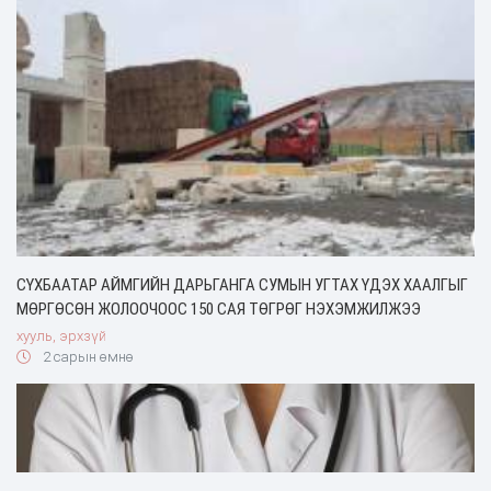
СҮХБААТАР АЙМГИЙН ДАРЬГАНГА СУМЫН УГТАХ ҮДЭХ ХААЛГЫГ
МӨРГӨСӨН ЖОЛООЧООС 150 САЯ ТӨГРӨГ НЭХЭМЖИЛЖЭЭ
хууль, эрхзүй
2 сарын өмнө