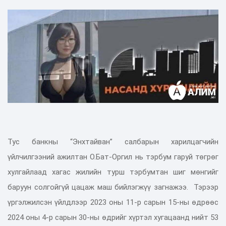
Тус банкны “Энхтайван” салбарын харилцагчийн
үйлчилгээний ажилтан О.Бат-Оргил нь тэрбум гаруй төгрөг
хулгайлаад хагас жилийн турш тэрбумтан шиг мөнгийг
баруун солгойгүй цацаж маш бийлэгжүү загнажээ. Тэрээр
үргэлжилсэн үйлдлээр 2023 оны 11-р сарын 15-ны өдрөөс
2024 оны 4-р сарын 30-ны өдрийг хүртэл хугацаанд нийт 53