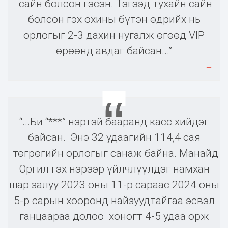
сайн болсон гэсэн. Тэгээд тухайн сайн
болсон гэх охины бүтэн өдрийх нь
орлогыг 2-3 дахин нугалж өгөөд VIP
өрөөнд авдаг байсан...”
“...Би “***” нэртэй бааранд касс хийдэг
байсан. Энэ 32 удаагийн 114,4 сая
төгрөгийн орлогыг санаж байна. Манайд
Оргил гэх нэрээр үйлчлүүлдэг намхан
шар залуу 2023 оны 11-р сараас 2024 оны
5-р сарын хооронд найзуудтайгаа эсвэл
ганцаараа долоо хоногт 4-5 удаа орж