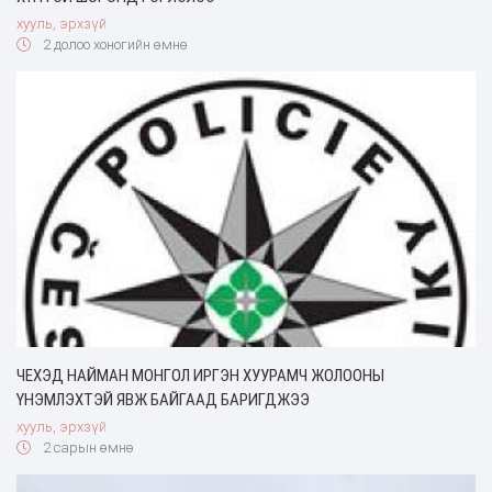
хууль, эрхзүй
2 долоо хоногийн өмнө
ЧЕХЭД НАЙМАН МОНГОЛ ИРГЭН ХУУРАМЧ ЖОЛООНЫ
ҮНЭМЛЭХТЭЙ ЯВЖ БАЙГААД БАРИГДЖЭЭ
хууль, эрхзүй
2 сарын өмнө