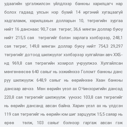
удаагийн үргэлжилсэн үйлдлээр банкны харилцагч нар
болох гадаад улсын нэр бүхий 14 иргэний хугацаагүй
хадгаламж, харилцахын долларын 10, төгрөгийн зургаа
нийт 16 данснаас 90,7 сая төгрөг, 36,6 мянган доллар буюу
нийт 215,5 сая төгрөгийг бэлэн зарлага хэлбэрээр, 248,1
сая төгрөг, 149,8 мянган доллар буюу нийт 754,3 29,297
төгрөгийг дотоод шилжүүлэг хэлбэрээр хулгайлан авч ХХБ-
нд 969,8 сая төгрөгийн хохирол учруулжээ. Хулгайлсан
мөнгөнөөсөө 640 саяыг нь ээжийнхээ Голомт банкны данс
руу шилжүүлж 648,9 саяыг нь өөрийнхөө Хаан банкны
дансаар авчээ. Мөн өөрийн үеэл ах О.Чинзоригийн дансад
220,8 сая төгрөгийг шилжүүлж үүнээс 103,8 сая төгрөгийг
нь өөрийн дансанд авсан байна. Харин үеэл ах нь үлдсэн
119 сая төгрөгийг нь өөрийн юм шиг зарцуулж 15,5 саяар нь
өрөө төлж, 103 саяыг бэлнээр гаргаж авсан гэж