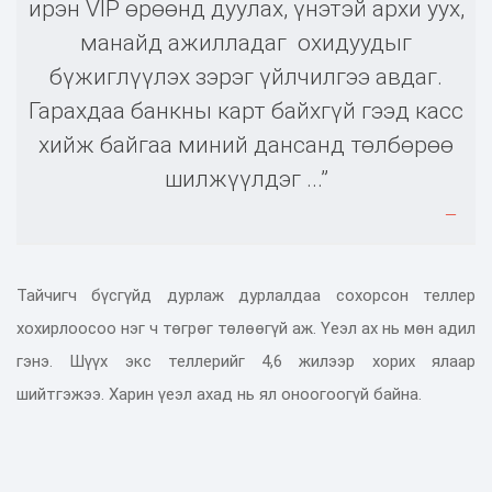
ирэн VIP өрөөнд дуулах, үнэтэй архи уух,
манайд ажилладаг охидуудыг
бүжиглүүлэх зэрэг үйлчилгээ авдаг.
Гарахдаа банкны карт байхгүй гээд касс
хийж байгаа миний дансанд төлбөрөө
шилжүүлдэг ...”
Тайчигч бүсгүйд дурлаж дурлалдаа сохорсон теллер
хохирлоосоо нэг ч төгрөг төлөөгүй аж. Үеэл ах нь мөн адил
гэнэ. Шүүх экс теллерийг 4,6 жилээр хорих ялаар
шийтгэжээ. Харин үеэл ахад нь ял оноогоогүй байна.