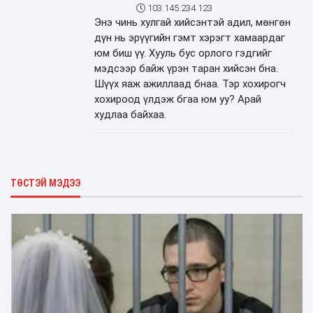
103.145.234.123
Энэ чинь хулгай хийсэнтэй адил, мөнгөн
дүн нь эрүүгийн гэмт хэрэгт хамаардаг
юм биш үү. Хууль бус орлого гэдгийг
мэдсээр байж үрэн таран хийсэн бна.
Шүүх яаж ажиллаад бнаа. Тэр хохирогч
хохироод үлдэж бгаа юм уу? Арай
худлаа байхаа.
ТӨСТЭЙ МЭДЭЭ