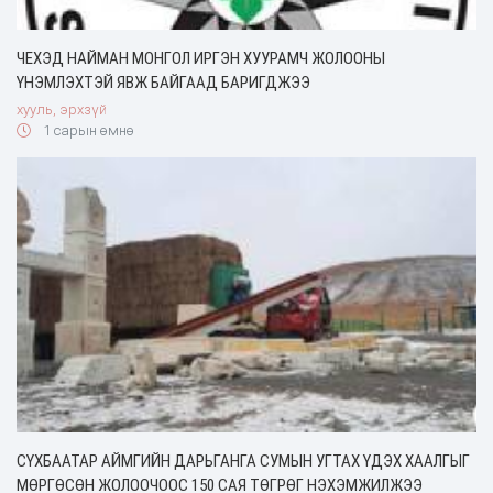
ЧЕХЭД НАЙМАН МОНГОЛ ИРГЭН ХУУРАМЧ ЖОЛООНЫ
ҮНЭМЛЭХТЭЙ ЯВЖ БАЙГААД БАРИГДЖЭЭ
хууль, эрхзүй
1 сарын өмнө
СҮХБААТАР АЙМГИЙН ДАРЬГАНГА СУМЫН УГТАХ ҮДЭХ ХААЛГЫГ
МӨРГӨСӨН ЖОЛООЧООС 150 САЯ ТӨГРӨГ НЭХЭМЖИЛЖЭЭ