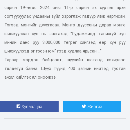
сарын 19-нөөс 2024 оны 11-р сарын эх хүртэл архи
согтууруулах ундааны зүйл хэрэглэж гадуур явж наргисан.
Тэгээд мөнгийг дуусгасан. Мөнгө дууссаны дараа мөнгө
шилжүүлсэн хүн нь залгахад "Гудамжинд танихгүй хүн
миний данс руу 8,000,000 төгрөг хийгээд өөр хүн рүү
шилжүүлээд өг гэсэн юм" гээд худлаа ярьсан ...”
Тэрээр мөрдөн байцаалт, шүүхийн шатанд хохирлоо
төлөөгүй байна. Шүүх түүнд 400 цагийн нийтэд тустай
ажил хийлгэх ял оноожээ.
Хуваалцах
Жиргэх