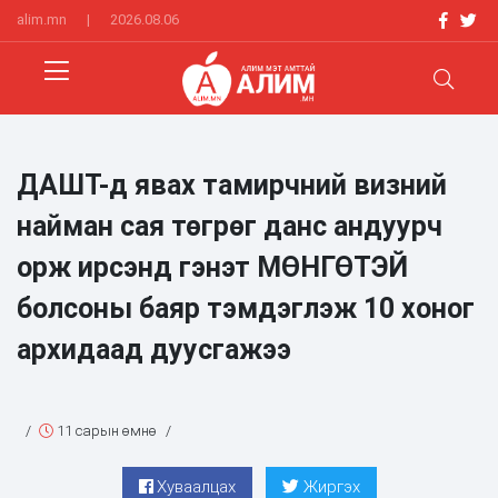
alim.mn
|
2026.08.06
ДАШТ-д явах тамирчний визний
найман сая төгрөг данс андуурч
орж ирсэнд гэнэт МӨНГӨТЭЙ
болсоны баяр тэмдэглэж 10 хоног
архидаад дуусгажээ
/
11 сарын өмнө
/
Хуваалцах
Жиргэх