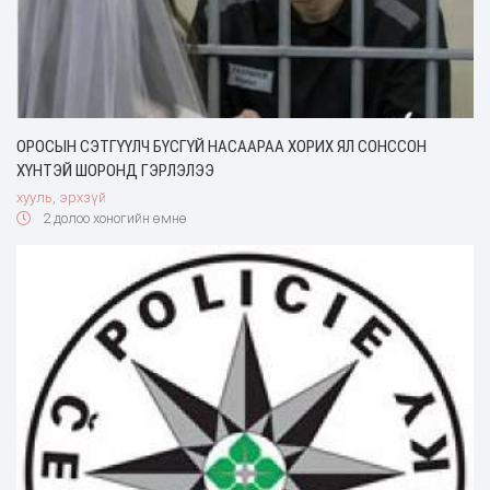
ОРОСЫН СЭТГҮҮЛЧ БҮСГҮЙ НАСААРАА ХОРИХ ЯЛ СОНССОН
ХҮНТЭЙ ШОРОНД ГЭРЛЭЛЭЭ
хууль, эрхзүй
2 долоо хоногийн өмнө