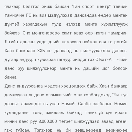
явахаар бэлтгэл хийж байсан “Ган спорт центр” төвийн
тамирчин Г.О нь виз мэдүүлэхэд дансандаа өндөр мөнгөн
дүнтэй харагдахын тулд нэлээд мөнгө хуримтлуулж
байжээ. Энэ мөнгөнөөсөө хамт явах өөр нэгэн тамирчин
Л-гийн дансны үлдэгдлийг нэмэхээр найман сая төгрөгийг
Хаан банкнаас ХХБ-ны дансанд нь шилжүүлэхдээ дансны
дугаар андуурч хувиараа гагнуур хийдэг гэх С.Бат-А ... -гийн
данс руу шилжүүлснээр мөнгө нь дашийн шог болсон
байна.
Данс андуурсанаа мэдсэн хөөцөлдөж байж Хаан банкаар
дамжуулан уг данс эзэмшигчийг олж холбогдоход "Би тус
дансыг эзэмшдэг нь үнэн. Намайг Сэлбэ салбарын Номин
худалдааны төвд ажиллаж байхад танихгүй хүн ирээд
миний данс руу 8,000,000 төгрөг шилжүүлээд аваад өгөөч
гэж гуйсан. Тэгэхээр нь би зөвшөөрөөд өөрийнхөө