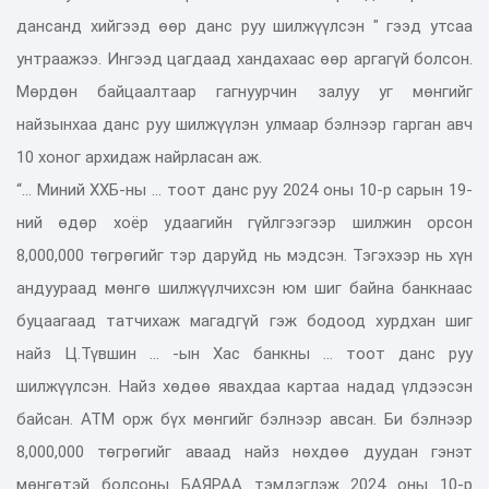
дансанд хийгээд өөр данс руу шилжүүлсэн " гээд утсаа
унтраажээ. Ингээд цагдаад хандахаас өөр аргагүй болсон.
Мөрдөн байцаалтаар гагнуурчин залуу уг мөнгийг
найзынхаа данс руу шилжүүлэн улмаар бэлнээр гарган авч
10 хоног архидаж найрласан аж.
“... Миний ХХБ-ны ... тоот данс руу 2024 оны 10-р сарын 19-
ний өдөр хоёр удаагийн гүйлгээгээр шилжин орсон
8,000,000 төгрөгийг тэр даруйд нь мэдсэн. Тэгэхээр нь хүн
андуураад мөнгө шилжүүлчихсэн юм шиг байна банкнаас
буцаагаад татчихаж магадгүй гэж бодоод хурдхан шиг
найз Ц.Түвшин ... -ын Хас банкны ... тоот данс руу
шилжүүлсэн. Найз хөдөө явахдаа картаа надад үлдээсэн
байсан. АТМ орж бүх мөнгийг бэлнээр авсан. Би бэлнээр
8,000,000 төгрөгийг аваад найз нөхдөө дуудан гэнэт
мөнгөтэй болсоны БАЯРАА тэмдэглэж 2024 оны 10-р