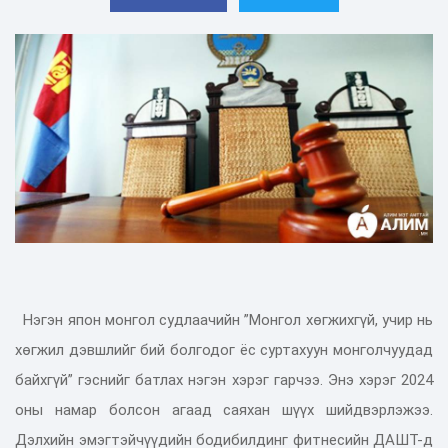
Нэгэн япон монгол судлаачийн ”Монгол хөгжихгүй, учир нь
хөгжил дэвшлийг бий болгодог ёс суртахуун монголчуудад
байхгүй” гэснийг батлах нэгэн хэрэг гарчээ. Энэ хэрэг 2024
оны намар болсон агаад саяхан шүүх шийдвэрлэжээ.
Дэлхийн эмэгтэйчүүдийн бодибилдинг фитнесийн ДАШТ-д