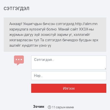
СЭТГЭГДЭЛ
Анхаар! Уншигчдын бичсэн сэтгэгдэлд http://alim.mn
хариуцлага хүлээхгүй болно. Манай сайт ХХЗХ-ны
журмын дагуу зүй зохисгүй зарим үг, хэллэгийг
хязгаарласан тул Та сэтгэгдэл бичихдээ бусдын эрх
ашгийг хүндэтгэн үзнэ үү.
Зочин
11 сарын өмнө