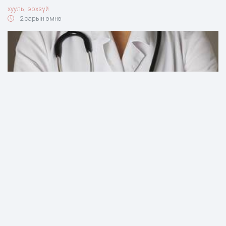
хууль, эрхзүй
2 сарын өмнө
ӨРХИЙН ЭМНЭЛГИЙН ДАРГА ЭМДС-ГИЙН ТӨСВӨӨС 194 САЯ
ТӨГРӨГИЙГ ХУВИЙН ХЭРЭГЦЭЭНДЭЭ ЗАРЦУУЛЖЭЭ
хууль, эрхзүй
3 сарын өмнө