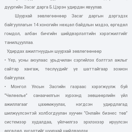
дүүргийн Засаг дарга Б.Цэрэн удирдан явуулав.
Шуурхай зөвлөгөөнөөр Засаг даргын дэргэдэх
байгууллагын 14 хоногийн нөхцөл байдлын мэдээ, өргөдөл
гомдол, албан бичгийн шийдвэрлэлтийн хэрэгжилтийг
танилцууллаа.
Удирдах ажилтнуудын шуурхай зөвлөгөөнөөр
• Үер, усны аюулаас урьдчилан сэргийлэх бэлтгэл ажлыг
сайтар хангаж, төслүүдийг үе шаттайгаар зохион
байгуулах.
• Монгол Улсын Засгийн газраас хэрэгжүүлж буй
“Чөлөөлье” санаачилгын хүрээнд зөвшөөрлийн үйл
ажиллагааг цахимжуулах, нэгдсэн удирдлагад
шилжүүлсэнтэй холбогдуулан хуучин “Онлайн бизнес төв”
системээр худалдаа, үйлчилгээ эрхлэхээр ирүүлсэн
өргөдөл, хүсэлтийг шуурхай шийдвэрлэх.