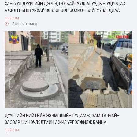
ХАН-УУЛ ДҮҮРГИЙН ДЭРГЭДЭХ БАЙГУУЛЛАГУУДЫН УДИРДАХ
АЖИЛТНЫ ШУУРХАЙ ЗӨВЛӨГӨӨН ЗОХИОН БАЙГУУЛАГДЛАА
Нийгэм
2 сарын өмнө
ДҮҮРГИЙН НИЙТИЙН ЭЗЭМШЛИЙН ГУДАМЖ, ЗАМ ТАЛБАЙН
ЗАСВАР, ШИНЭЧЛЭЛТИЙН АЖИЛ ҮРГЭЛЖИЛЖ БАЙНА
Нийгэм
2 сарын өмнө