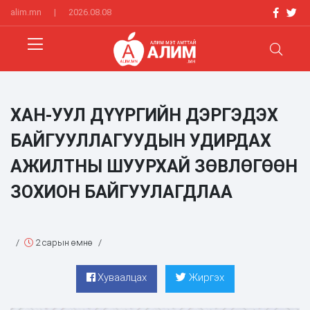
alim.mn
|
2026.08.08
ХАН-УУЛ ДҮҮРГИЙН ДЭРГЭДЭХ
БАЙГУУЛЛАГУУДЫН УДИРДАХ
АЖИЛТНЫ ШУУРХАЙ ЗӨВЛӨГӨӨН
ЗОХИОН БАЙГУУЛАГДЛАА
/
2 сарын өмнө
/
Хуваалцах
Жиргэх