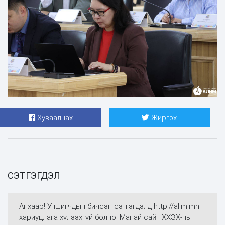
Хуваалцах
Жиргэх
СЭТГЭГДЭЛ
Анхаар! Уншигчдын бичсэн сэтгэгдэлд http://alim.mn
хариуцлага хүлээхгүй болно. Манай сайт ХХЗХ-ны