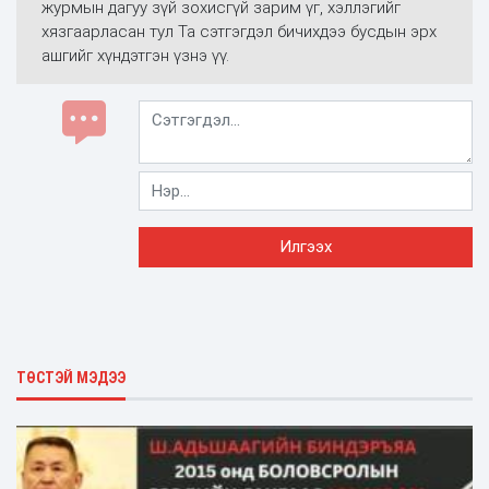
журмын дагуу зүй зохисгүй зарим үг, хэллэгийг
хязгаарласан тул Та сэтгэгдэл бичихдээ бусдын эрх
ашгийг хүндэтгэн үзнэ үү.
ТӨСТЭЙ МЭДЭЭ