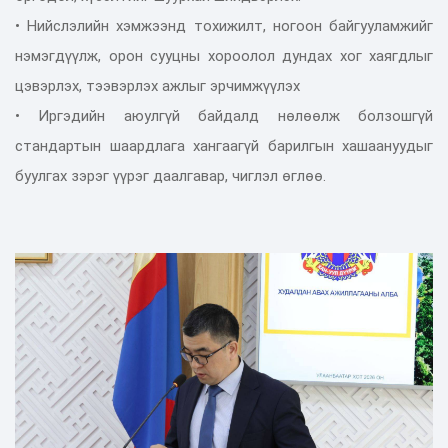
• Нийслэлийн хэмжээнд тохижилт, ногоон байгууламжийг
нэмэгдүүлж, орон сууцны хороолол дундах хог хаягдлыг
цэвэрлэх, тээвэрлэх ажлыг эрчимжүүлэх
• Иргэдийн аюулгүй байдалд нөлөөлж болзошгүй
стандартын шаардлага хангаагүй барилгын хашаануудыг
буулгах зэрэг үүрэг даалгавар, чиглэл өглөө.