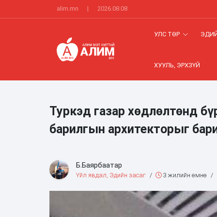
alim.mn
|
2026.08.08
УЛС ТӨР
ЭДИЙ
ХУУЛЬ, ЭРХЗҮЙ
Туркэд газар хөдлөлтөнд бү
барилгын архитекторыг бар
Б.Баярбаатар
Үйл явдал, Эдийн засаг
/
3 жилийн өмнө
/