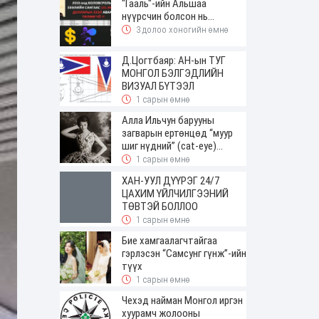
"Гааль"-ийн Альшаа
нүүрсчин болсон нь...
3 долоо хоногийн өмнө
Д.Цогтбаяр: АН-ын ТУГ
МОНГОЛ БЭЛГЭДЛИЙН
ВИЗУАЛ БҮТЭЭЛ
1 сарын өмнө
Алла Ильчун барууны
загварын ертөнцөд “муур
шиг нүдний” (cat-eye)
будалтын трендийг оруулж
1 сарын өмнө
ирсэн
ХАН-УУЛ ДҮҮРЭГ 24/7
ЦАХИМ ҮЙЛЧИЛГЭЭНИЙ
ТӨВТЭЙ БОЛЛОО
1 сарын өмнө
Бие хамгаалагчтайгаа
гэрлэсэн “Самсунг гүнж”-ийн
түүх
1 сарын өмнө
Чехэд найман Монгол иргэн
хуурамч жолооны