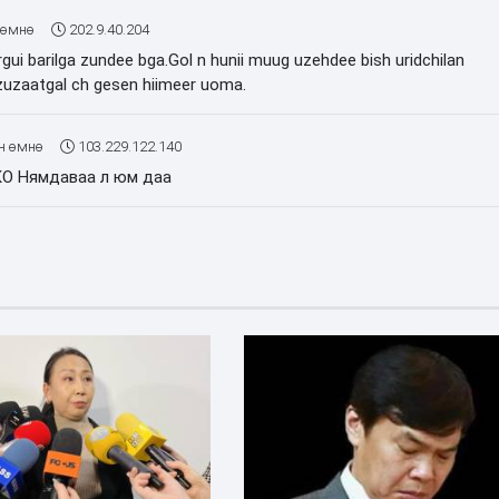
 өмнө
202.9.40.204
ui barilga zundee bga.Gol n hunii muug uzehdee bish uridchilan
 zuzaatgal ch gesen hiimeer uoma.
н өмнө
103.229.122.140
КО Нямдаваа л юм даа