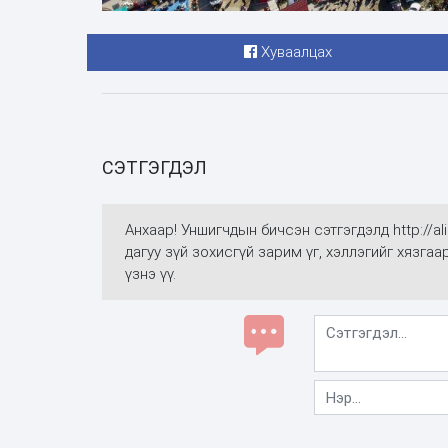
Хуваалцах
СЭТГЭГДЭЛ
Анхаар! Уншигчдын бичсэн сэтгэгдэлд http://
дагуу зүй зохисгүй зарим үг, хэллэгийг хязга
үзнэ үү.