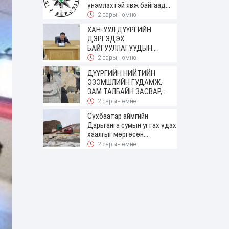
үнэмлэхтэй явж байгаад
баригджээ
2 сарын өмнө
ХАН-УУЛ ДҮҮРГИЙН
ДЭРГЭДЭХ
БАЙГУУЛЛАГУУДЫН
УДИРДАХ АЖИЛТНЫ
2 сарын өмнө
ШУУРХАЙ ЗӨВЛӨГӨӨН
ДҮҮРГИЙН НИЙТИЙН
ЗОХИОН БАЙГУУЛАГДЛАА
ЭЗЭМШЛИЙН ГУДАМЖ,
ЗАМ ТАЛБАЙН ЗАСВАР,
ШИНЭЧЛЭЛТИЙН АЖИЛ
2 сарын өмнө
ҮРГЭЛЖИЛЖ БАЙНА
Сүхбаатар аймгийн
Дарьганга сумын угтах үдэх
хаалгыг мөргөсөн
жолоочоос 150 сая төгрөг
2 сарын өмнө
нэхэмжилжээ