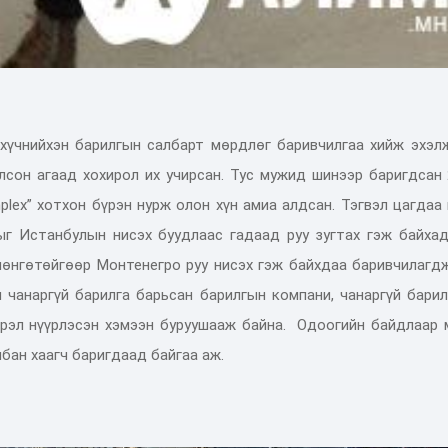
хүчнийхэн барилгын салбарт мөрдлөг баривчилгаа хийж эхэлж
лсон агаад хохирол их учирсан. Тус мужид шинээр баригдсан
plex” хотхон бүрэн нурж олон хүн амиа алдсан. Тэгвэл цагдаа
г Истанбулын нисэх буудлаас гадаад руу зугтах гэж байхад
өнгөтөйгөөр Монтенегро руу нисэх гэж байхдаа баривчилагдж
 чанаргүй барилга барьсан барилгын компани, чанаргүй бари
рэл нүүрлэсэн хэмээн буруушааж байна. Одоогийн байдлаар 
бан хаагч баригдаад байгаа аж.