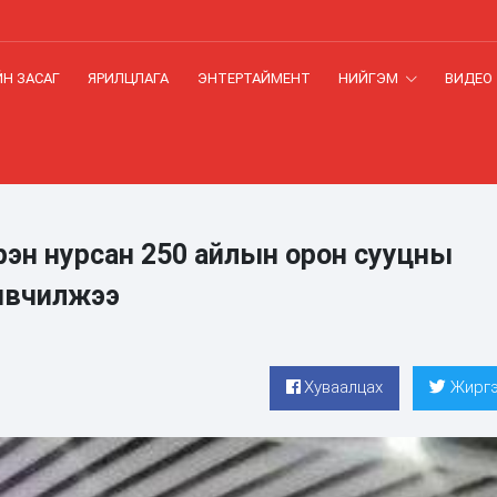
Н ЗАСАГ
ЯРИЛЦЛАГА
ЭНТЕРТАЙМЕНТ
НИЙГЭМ
ВИДЕО
рэн нурсан 250 айлын орон сууцны
ивчилжээ
Хуваалцах
Жиргэ