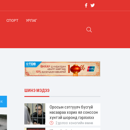
СПОРТ
УРЛАГ
ШИНЭ МЭДЭЭ
х
Оросын сэтгүүлч бүсгүй
насаараа хорих ял сонссон
хүнтэй шоронд гэрлэлээ
2 долоо хоногийн өмнө