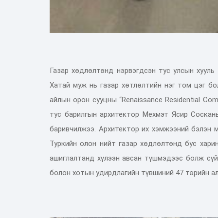
Газар хөдлөлтөнд нэрвэгдсэн тус улсын хууль 
Хатай муж нь газар хөтлөлтийн нэг том цэг бо
айлын орон сууцны “Renaissance Residential Com
тус барилгын архитектор Мехмэт Ясир Сосканы
баривчилжээ. Архитектор их хэмжээний бэлэн м
Туркийн олон нийт газар хөдлөлтөнд бус харин
ашиглалтанд хүлээн авсан түшмэдээс болж сүй
болон хотын удирдлагийн түвшиний 47 төрийн ал