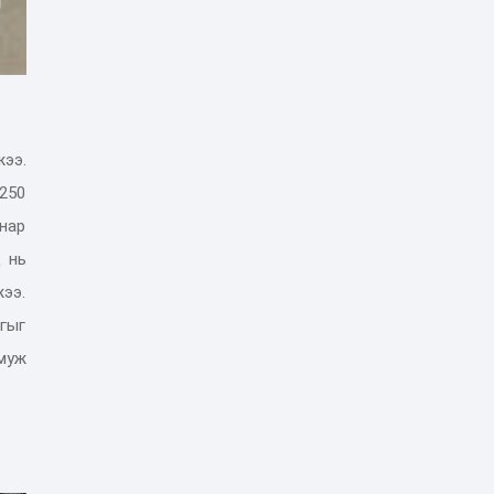
ээ.
 250
 нар
 нь
ээ.
лгыг
муж