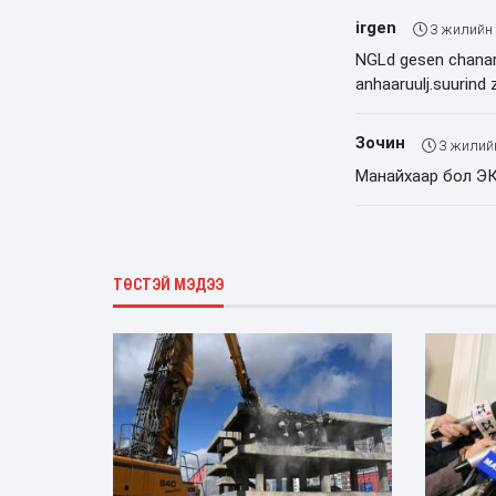
irgen
3 жилийн
NGLd gesen chanarg
anhaaruulj.suurind
Зочин
3 жилий
Манайхаар бол Э
ТӨСТЭЙ МЭДЭЭ