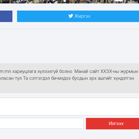
Жиргэх
alim.mn хариуцлага хүлээхгүй болно. Манай сайт ХХЗХ-ны журмын
арласан тул Та сэтгэгдэл бичихдээ бусдын эрх ашгийг хүндэтгэн