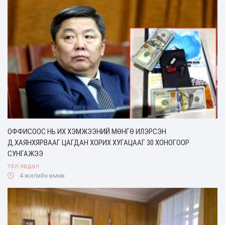
ОФФИСООС НЬ ИХ ХЭМЖЭЭНИЙ МӨНГӨ ИЛЭРСЭН
Д.ХАЯНХЯРВААГ ЦАГДАН ХОРИХ ХУГАЦААГ 30 ХОНОГООР
СУНГАЖЭЭ
Үйл явдал
4 жилийн өмнө