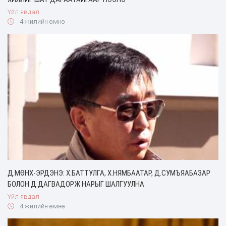
Үйл явдал
4 жилийн өмнө
Д.МӨНХ-ЭРДЭНЭ: Х.БАТТУЛГА, Х.НЯМБААТАР, Д.СУМЪЯАБАЗАР
БОЛОН Д.ДАГВАДОРЖ НАРЫГ ШАЛГУУЛНА
Үйл явдал
4 жилийн өмнө