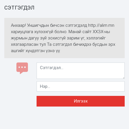
СЭТГЭГДЭЛ
Анхаар! Уншигчдын бичсэн сэтгэгдэлд http://alim.mn
хариуцлага хүлээхгүй болно. Манай сайт ХХЗХ-ны
журмын дагуу зүй зохисгүй зарим үг, хэллэгийг
хязгаарласан тул Та сэтгэгдэл бичихдээ бусдын эрх
ашгийг хүндэтгэн үзнэ үү.