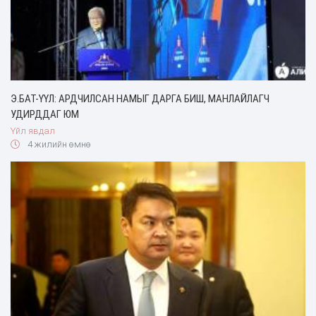
Э.БАТ-ҮҮЛ: АРДЧИЛСАН НАМЫГ ДАРГА БИШ, МАНЛАЙЛАГЧ
УДИРДДАГ ЮМ
Үйл явдал
4 жилийн өмнө