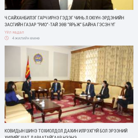
Ч.САЙХАНБИЛЭГ ГАРЧ ИРНЭ ГЭДЭГ ЧИНЬ Л.ОЮУН-ЭРДЭНИЙН
ЗАСГИЙН ГАЗАР “РИО”-ТАЙ ЗӨВ “ЯРЬЖ” БАЙНА ГЭСЭН ҮГ
Үйл явдал
4 жилийн өмнө
КОВИДЫН ШИНЭ ТОХИОЛДОЛ ДАХИН ИЛРЭХГҮЙ БОЛ ЭРЭЭНИЙ
ХИЛИЙГ ШАТ ДАРААТАЙГААР НЭЭНЭ