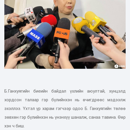
Б.Ганхуягийн биеийн байдал үхлийн аюултай, хүнцэлд
хордсон талаар гэр бүлийнхэн нь өчигдрөөс мэдээлж
эхэллээ. Үхтэл үр харам гэгчээр одоо Б. Ганхуягийн төлөө
зөвхөн гэр бүлийнхэн нь үнэнхүү шаналж, санаа тавина. Өөр
хэн ч биш.