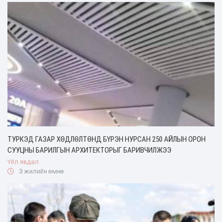
ТУРКЭД ГАЗАР ХӨДЛӨЛТӨНД БҮРЭН НУРСАН 250 АЙЛЫН ОРОН
СУУЦНЫ БАРИЛГЫН АРХИТЕКТОРЫГ БАРИВЧИЛЖЭЭ
Үйл явдал
3 жилийн өмнө