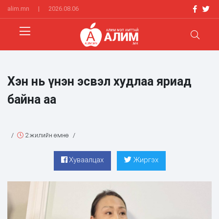
alim.mn
|
2026.08.06
Хэн нь үнэн эсвэл худлаа яриад
байна аа
/
2 жилийн өмнө
/
Хуваалцах
Жиргэх