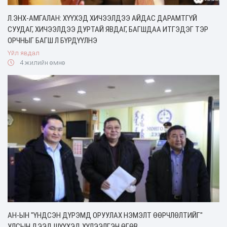
Л.ЭНХ-АМГАЛАН: ХҮҮХЭД ХИЧЭЭЛДЭЭ АЙДАС ДАРАМТГҮЙ
СУУДАГ, ХИЧЭЭЛДЭЭ ДУРТАЙ ЯВДАГ, БАГШДАА ИТГЭДЭГ ТЭР
ОРЧНЫГ БАГШ Л БҮРДҮҮЛНЭ
Үйл явдал
4 жилийн өмнө
АН-ЫН "ҮНДСЭН ДҮРЭМД ОРУУЛАХ НЭМЭЛТ ӨӨРЧЛӨЛТИЙГ"
УЛСЫН ДЭЭД ШҮҮХЭД ХҮЛЭЭЛГЭН ӨГӨВ