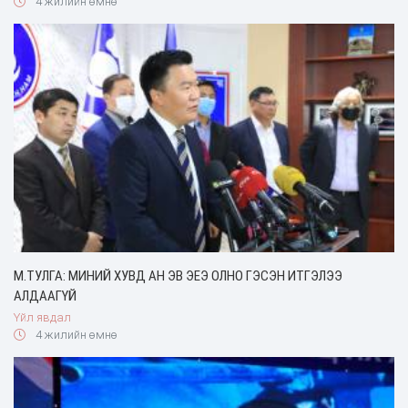
4 жилийн өмнө
М.ТУЛГА: МИНИЙ ХУВД АН ЭВ ЭЕЭ ОЛНО ГЭСЭН ИТГЭЛЭЭ
АЛДААГҮЙ
Үйл явдал
4 жилийн өмнө