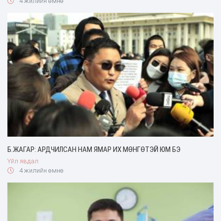
4 жилийн өмнө
Б.ЖАГАР: АРДЧИЛСАН НАМ ЯМАР ИХ МӨНГӨТЭЙ ЮМ БЭ
Үйл явдал
4 жилийн өмнө