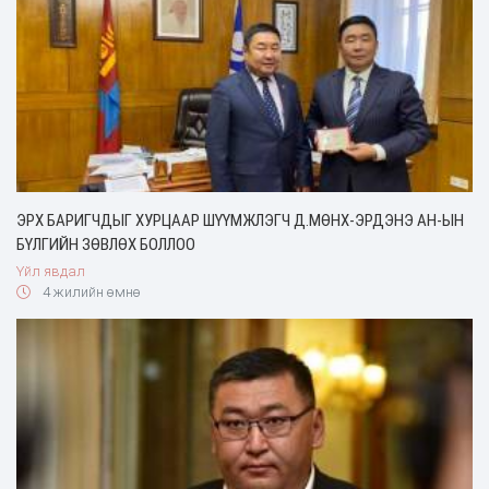
ЭРХ БАРИГЧДЫГ ХУРЦААР ШҮҮМЖЛЭГЧ Д.МӨНХ-ЭРДЭНЭ АН-ЫН
БҮЛГИЙН ЗӨВЛӨХ БОЛЛОО
Үйл явдал
4 жилийн өмнө