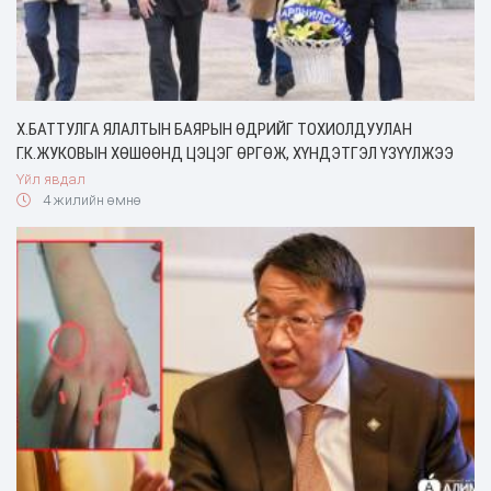
Х.БАТТУЛГА ЯЛАЛТЫН БАЯРЫН ӨДРИЙГ ТОХИОЛДУУЛАН
Г.К.ЖУКОВЫН ХӨШӨӨНД ЦЭЦЭГ ӨРГӨЖ, ХҮНДЭТГЭЛ ҮЗҮҮЛЖЭЭ
Үйл явдал
4 жилийн өмнө