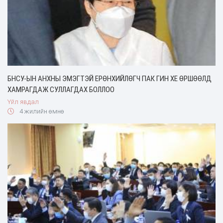
БНСУ-ЫН АНХНЫ ЭМЭГТЭЙ ЕРӨНХИЙЛӨГЧ ПАК ГИН ХЕ ӨРШӨӨЛД
ХАМРАГДАЖ СУЛЛАГДАХ БОЛЛОО
Үйл явдал
4 жилийн өмнө