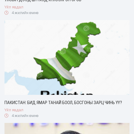
Үйл явдал
4 жилийн өмнө
ПАКИСТАН: БИД ЯМАР ТАНАЙ БООЛ, БОСГОНЫ ЗАРЦ ЧИНЬ ҮҮ?
Үйл явдал
4 жилийн өмнө