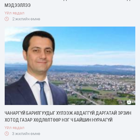
МЭДЭЭЛЛЭЭ
Үйл явдал
2 жилийн өмнө
ЧАНАРГҮЙ БАРИЛГУУДЫГ ХҮЛЭЭЖ АВДАГГҮЙ ДАРГАТАЙ ЭРЗИН
ХОТОД ГАЗАР ХӨДЛӨЛТӨӨР НЭГ Ч БАЙШИН НУРААГҮЙ
Үйл явдал
3 жилийн өмнө