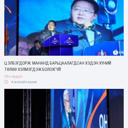
Ц.ЭЛБЭГДОРЖ: МАНАНД БАРЬЦААЛАГДСАН ХЭДЭН ХҮНИЙ
ТӨЛӨӨ ХЭЛМЭГДЭЖ БОЛОХГҮЙ
Үйл явдал
4 жилийн өмнө