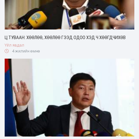
Ц.ТУВААН: ХӨӨЛӨӨ, ХӨӨЛӨӨ ГЭЭД ОДОО ХЭД Ч ХӨӨГДЧИХӨВ
Үйл явдал
4 жилийн өмнө