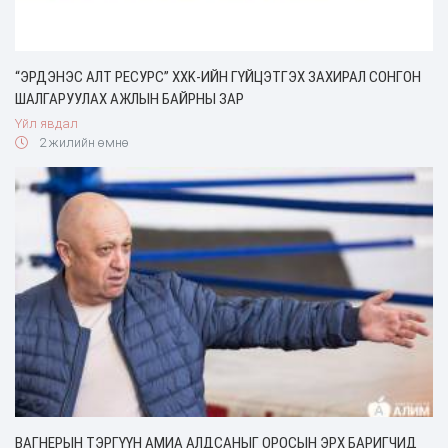
“ЭРДЭНЭС АЛТ РЕСУРС” ХХK-ИЙН ГҮЙЦЭТГЭХ ЗАХИРАЛ СОНГОН
ШАЛГАРУУЛАХ АЖЛЫН БАЙРНЫ ЗАР
Үйл явдал
2 жилийн өмнө
ВАГНЕРЫН ТЭРГҮҮН АМИА АЛДСАНЫГ ОРОСЫН ЭРХ БАРИГЧИД