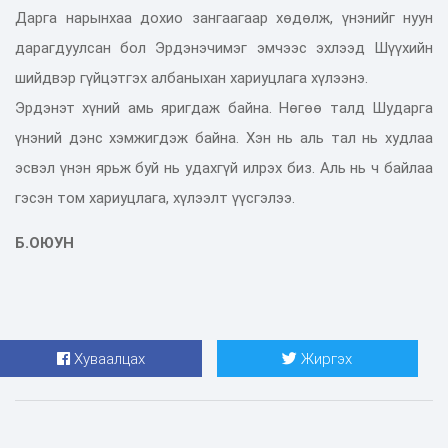
Дарга нарынхаа дохио зангаагаар хөдөлж, үнэнийг нуун
дарагдуулсан бол Эрдэнэчимэг эмчээс эхлээд Шүүхийн
шийдвэр гүйцэтгэх албаныхан хариуцлага хүлээнэ.
Эрдэнэт хүний амь яригдаж байна. Нөгөө талд Шударга
үнэний дэнс хэмжигдэж байна. Хэн нь аль тал нь худлаа
эсвэл үнэн ярьж буй нь удахгүй илрэх биз. Аль нь ч байлаа
гэсэн том хариуцлага, хүлээлт үүсгэлээ.
Б.ОЮУН
Хуваалцах
Жиргэх