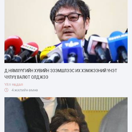
Д.НЯМХҮҮГИЙН ХУВИЙН ЭЗЭМШЛЭЭС ИХ ХЭМЖЭЭНИЙ ҮНЭТ
ЧУЛУУ, ВАЛЮТ ОЛДЖЭЭ
Үйл явдал
4 жилийн өмнө