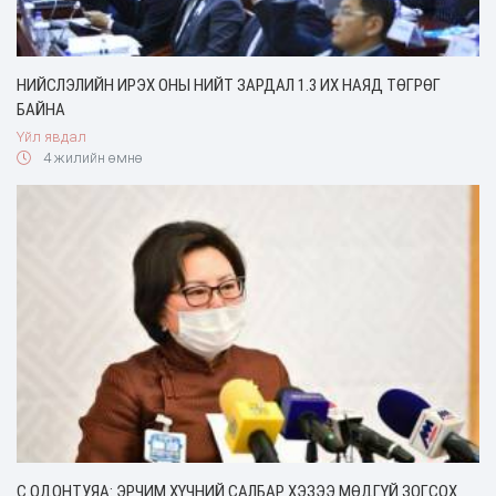
НИЙСЛЭЛИЙН ИРЭХ ОНЫ НИЙТ ЗАРДАЛ 1.3 ИХ НАЯД ТӨГРӨГ
БАЙНА
Үйл явдал
4 жилийн өмнө
С.ОДОНТУЯА: ЭРЧИМ ХҮЧНИЙ САЛБАР ХЭЗЭЭ МӨДГҮЙ ЗОГСОХ