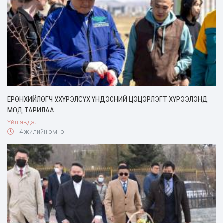
ЕРӨНХИЙЛӨГЧ У.ХҮРЭЛСҮХ ҮНДЭСНИЙ ЦЭЦЭРЛЭГТ ХҮРЭЭЛЭНД
МОД ТАРИЛАА
Үйл явдал
4 жилийн өмнө