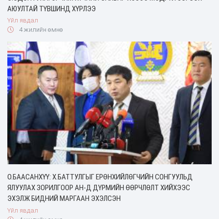
АЮУЛТАЙ ТҮВШИНД ХҮРЛЭЭ
Үйл явдал
4 жилийн өмнө
О.БААСАНХҮҮ: Х.БАТТУЛГЫГ ЕРӨНХИЙЛӨГЧИЙН СОНГУУЛЬД
ЯЛУУЛАХ ЗОРИЛГООР АН-Д ДҮРМИЙН ӨӨРЧЛӨЛТ ХИЙХЭЭС
ЭХЭЛЖ БИДНИЙ МАРГААН ЭХЭЛСЭН
Үйл явдал