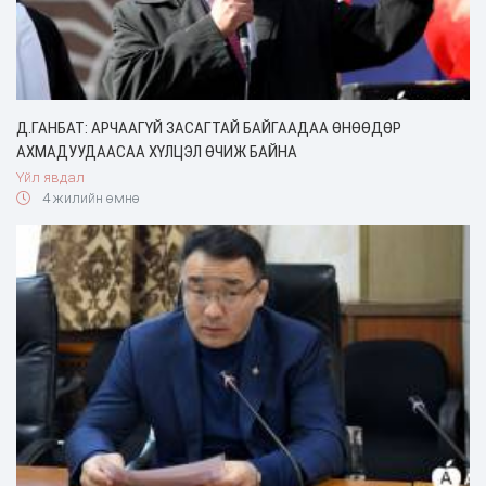
Д.ГАНБАТ: АРЧААГҮЙ ЗАСАГТАЙ БАЙГААДАА ӨНӨӨДӨР
АХМАДУУДААСАА ХҮЛЦЭЛ ӨЧИЖ БАЙНА
Үйл явдал
4 жилийн өмнө