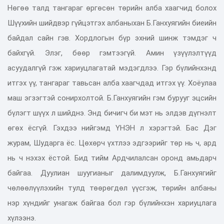
Нөгөө талд тангараг өргөсөн төрийн алба хаагчид болох
Шүүхийн шийдвэр гүйцэтгэх албаныхан Б.Ганхуягийн биеийн
байдал сайн гэв. Хордлогын бүр эхний шинж тэмдэг ч
байхгүй. Элэг, бөөр гэмтээгүй. Амин үзүүлэлтүүд
асуудалгүй гэж хариуцлагатай мэдэгдлээ. Гэр бүлийнхэнд
итгэх үү, тангараг тавьсан алба хаагчдад итгэх үү. Хоёулаа
маш эгзэгтэй сонирхолтой. Б.Ганхуягийн гэм бурууг эцсийн
бүлэгт шүүх л шийднэ. Энд бичигч би мэт нь элдэв дүгнэлт
өгөх ёсгүй. Гэхдээ нийгэмд ҮНЭН л хэрэгтэй. Бас Дэг
журам, Шударга ёс. Цөхөрч үхтлээ эдгээрийг төр нь ч, ард
нь ч нэхэх ёстой. Бид тийм Ардчилалсан оронд амьдарч
байгаа. Дуулиан шуугианыг далимдуулж, Б.Ганхуягийг
чөлөөлүүлэхийн тулд төөрөгдөл үүсгэж, төрийн албаны
нэр хүндийг унагаж байгаа бол гэр бүлийнхэн хариуцлага
хүлээнэ.