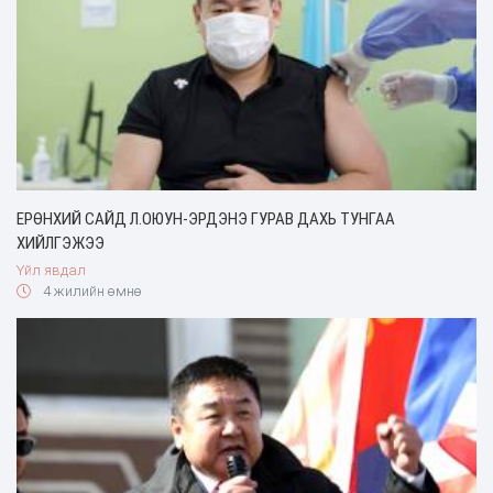
ЕРӨНХИЙ САЙД Л.ОЮУН-ЭРДЭНЭ ГУРАВ ДАХЬ ТУНГАА
ХИЙЛГЭЖЭЭ
Үйл явдал
4 жилийн өмнө