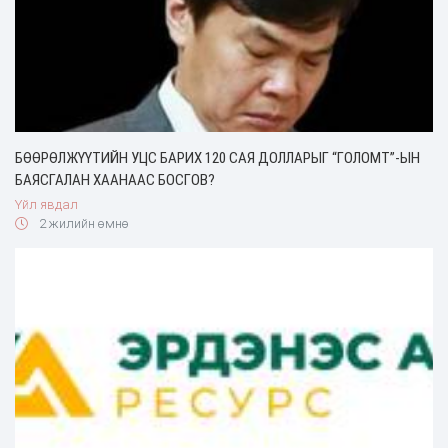
БӨӨРӨЛЖҮҮТИЙН УЦС БАРИХ 120 САЯ ДОЛЛАРЫГ “ГОЛОМТ”-ЫН
БАЯСГАЛАН ХААНААС БОСГОВ?
Үйл явдал
2 жилийн өмнө