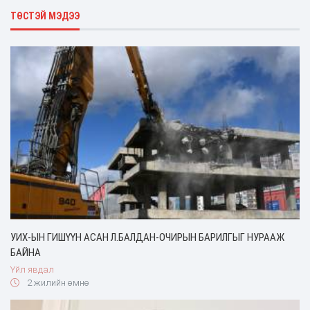
ТӨСТЭЙ МЭДЭЭ
УИХ-ЫН ГИШҮҮН АСАН Л.БАЛДАН-ОЧИРЫН БАРИЛГЫГ НУРААЖ
БАЙНА
Үйл явдал
2 жилийн өмнө