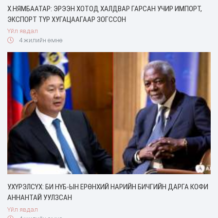
Х.НЯМБААТАР: ЭРЭЭН ХОТОД ХАЛДВАР ГАРСАН УЧИР ИМПОРТ,
ЭКСПОРТ ТҮР ХУГАЦААГААР ЗОГССОН
Үйл явдал
4 жилийн өмнө
У.ХҮРЭЛСҮХ: БИ НҮБ-ЫН ЕРӨНХИЙ НАРИЙН БИЧГИЙН ДАРГА КОФИ
АННАНТАЙ УУЛЗСАН
Үйл явдал