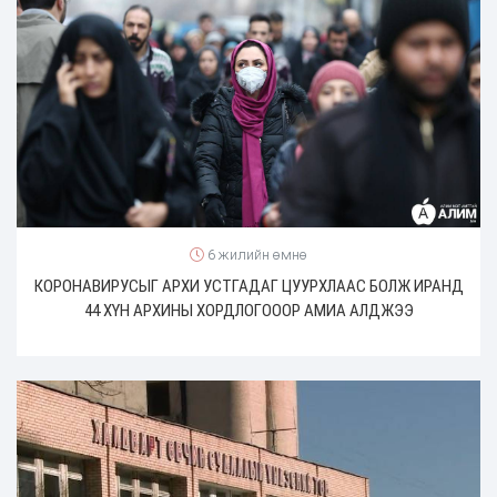
6 жилийн өмнө
КОРОНАВИРУСЫГ АРХИ УСТГАДАГ ЦУУРХЛААС БОЛЖ ИРАНД
44 ХҮН АРХИНЫ ХОРДЛОГОООР АМИА АЛДЖЭЭ