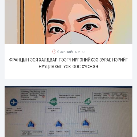
6 жилийн өмнө
ФРАНЦЫН ЭСЯ ХАЛДВАР ТЭЭГЧ ИРГЭНИЙХЭЭ ЗУРАГ, НЭРИЙГ
НУУЦЛАХЫГ УОК-ООС ХҮСЖЭЭ