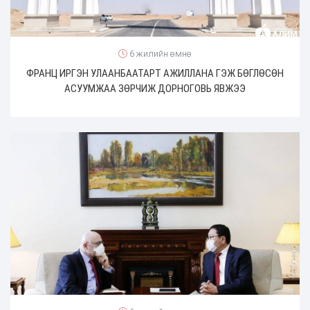
6 жилийн өмнө
ФРАНЦ ИРГЭН УЛААНБААТАРТ АЖИЛЛАНА ГЭЖ БӨГЛӨСӨН
АСУУМЖАА ЗӨРЧИЖ ДОРНОГОВЬ ЯВЖЭЭ