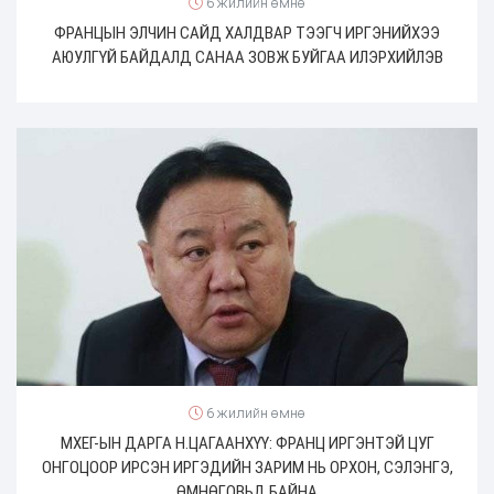
6 жилийн өмнө
ФРАНЦЫН ЭЛЧИН САЙД ХАЛДВАР ТЭЭГЧ ИРГЭНИЙХЭЭ
АЮУЛГҮЙ БАЙДАЛД САНАА ЗОВЖ БУЙГАА ИЛЭРХИЙЛЭВ
6 жилийн өмнө
МХЕГ-ЫН ДАРГА Н.ЦАГААНХҮҮ: ФРАНЦ ИРГЭНТЭЙ ЦУГ
ОНГОЦООР ИРСЭН ИРГЭДИЙН ЗАРИМ НЬ ОРХОН, СЭЛЭНГЭ,
ӨМНӨГОВЬД БАЙНА