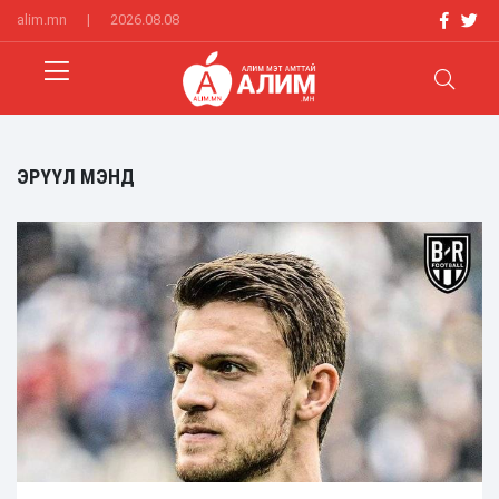
alim.mn
|
2026.08.08
ЭРҮҮЛ МЭНД