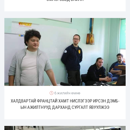
6 жилийн өмнө
ХАЛДВАРТАЙ ФРАНЦТАЙ ХАМТ НИСЛЭГЭЭР ИРСЭН ДЭМБ-
ЫН АЖИЛТНУУД ДАРХАНД СУРГАЛТ ЯВУУЛЖЭЭ