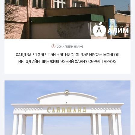
6 жилийн өмнө
ХАЛДВАР ТЭЭГЧТЭЙ НЭГ НИСЛЭГЭЭР ИРСЭН МОНГОЛ
ИРГЭДИЙН ШИНЖИЛГЭЭНИЙ ХАРИУ СӨРӨГ ГАРЧЭЭ