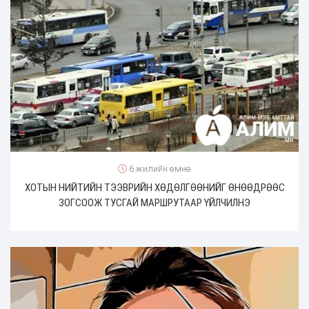
6 жилийн өмнө
ХОТЫН НИЙТИЙН ТЭЭВРИЙН ХӨДӨЛГӨӨНИЙГ ӨНӨӨДРӨӨС
ЗОГСООЖ ТУСГАЙ МАРШРУТААР ҮЙЛЧИЛНЭ